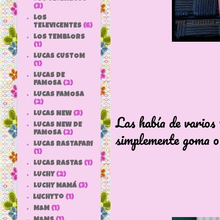
(3)
LOS
TELEVICENTES
(6)
LOS TEMBLORS
(1)
LUCAS CUSTOM
(1)
LUCAS DE
FAMOSA
(2)
LUCAS FAMOSA
(2)
LUCAS NEW
(3)
Las había de varios
LUCAS NEW DE
simplemente goma o 
FAMOSA
(2)
LUCAS RASTAFARI
Una goma
(1)
LUCAS RASTAS
(1)
LUCHY
(2)
LUCHY MAMÁ
(3)
luchyto
(1)
M&M
(1)
M&MS
(1)