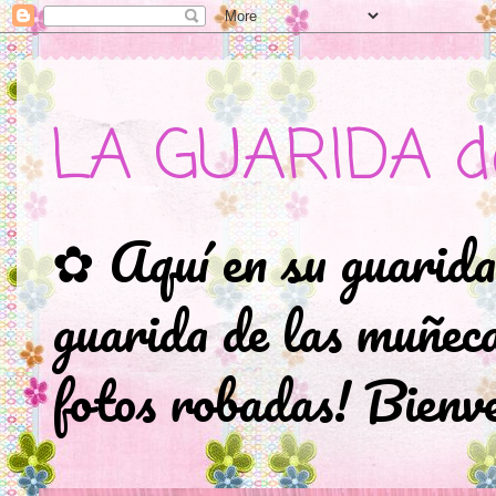
LA GUARIDA d
✿ Aquí en su guarida
guarida de las muñec
fotos robadas! Bienve