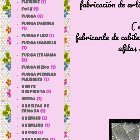
fabricación de artí
FLEXIBLE
(1)
FOLK
(1)
FURGA
(4)
( 
FURGA DAMINA
(1)
fabricante de cubil
FURGA FLEXI
(1)
afilas
FURGA ISABELLA
(1)
FURGA ITALIANA
(3)
FURGA NERO
(1)
FURGA PIERNAS
FLEXIBLES
(1)
GENTE
DESPIERTA
(1)
GIZMO
(1)
GRASITAS DE
FAMOSA
(1)
GREMLIN
(1)
GREMLINS
(1)
grogu
(1)