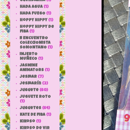
Guendalina
(1)
HADA AGUA
(1)
HADA FUEGO
(1)
hoppy hippy
(1)
hoppy hippy de
fiba
(1)
II ENCUENTRO
COLECCIONISTA
SOMONTANO
(1)
INJERTO
MUÑECO
(1)
JASMINE
ANIMATORS
(1)
jesmar
(7)
jesmarín
(2)
juguete
(60)
JUGUETE ROTO
(1)
Juguetes
(64)
KATE DE FIBA
(1)
Kikoso
(1)
Kikoso de Vir