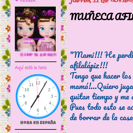
jueves, 11 de novie
❤ Facebook
MUÑECA AFI
"Mami!!! He perdid
IMATOR CAVE DOLL
afilalápiz!!!
Aquí está la hora
Tengo que hacer los
mamá!...Quiero juga
quitan tiempo y me 
Pues todo esto se a
de borrar de la cas
Hora en España