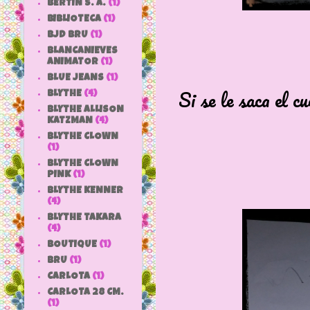
BERTIN S. A.
(1)
BIBLIOTECA
(1)
BJD BRU
(1)
BLANCANIEVES
ANIMATOR
(1)
BLUE JEANS
(1)
Si se le saca el cu
BLYTHE
(4)
BLYTHE ALLISON
KATZMAN
(4)
BLYTHE CLOWN
(1)
BLYTHE CLOWN
PINK
(1)
BLYTHE KENNER
(4)
BLYTHE TAKARA
(4)
BOUTIQUE
(1)
BRU
(1)
CARLOTA
(1)
CARLOTA 28 CM.
(1)