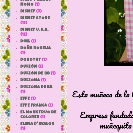
NOMO
(1)
DISNEY
(3)
DISNEY STORE
(11)
DISNEY U.S.A.
(11)
doll
(1)
DOÑA ROGELIA
(1)
DOROTHY
(1)
DULZÓN
(1)
DULZÓN DE BB
(1)
DULZONA
(1)
DULZONA DE BB
Esta muñeca de la l
(1)
EFFE
(1)
EFFE FRANCA
(1)
Empresa fundada 
EL MONSTRUO DE
COLORES
(1)
muñequita 
ELENA D' AVALOR
(1)