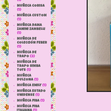
(1)
MUÑECA CORISA
(1)
MUÑECA CUSTOM
(1)
MUÑECA DAMA
ZANINI ZAMBELLI
(1)
MUÑECA DE
COLECCIÓN FEBER
(1)
MUÑECA DE
TRAPO
(2)
MUÑECA DE
TRAPO SIMBA
TOYS
(1)
MUÑECA
DULZONA
(1)
MUÑECA EMILY
(1)
MUÑECA ESTADO
UNIDENSE
(1)
MUÑECA FIBA
(1)
MUÑECA FIBA
ITALIANA
(1)