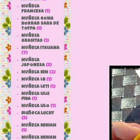
MUÑECA
FRANCESA
(1)
Su slog
MUÑECA GOMA
"
BORRAR SARA DE
TOYPA
(1)
MUÑECA
GRASITAS
(1)
MUÑECA ITALIANA
(7)
MUÑECA
JAPONESA
(3)
MUÑECA KIM
(2)
MUÑECA LB
(1)
MUÑECA LETI
(1)
MUÑECA LILLI
FIBA
(1)
MUÑECA LILO
(1)
muñeca luchy
(3)
MUÑECA MIRIAM
(1)
MUÑECA MIRIAM