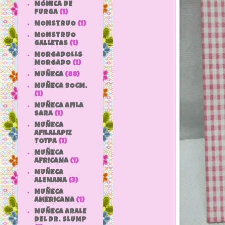
MÓNICA DE
FURGA
(1)
MONSTRUO
(1)
MONSTRUO
GALLETAS
(1)
MORGADOLLS
MORGADO
(1)
MUÑECA
(88)
MUÑECA 9OCM.
(1)
MUÑECA AFILA
SARA
(1)
MUÑECA
AFILALAPIZ
TOYPA
(1)
MUÑECA
AFRICANA
(1)
MUÑECA
ALEMANA
(3)
MUÑECA
AMERICANA
(1)
MUÑECA ARALE
DEL DR. SLUMP