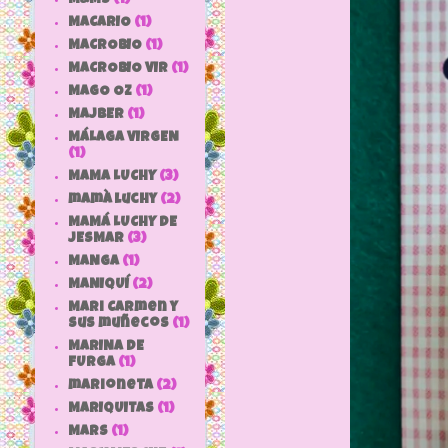
MACARIO
(1)
MACROBIO
(1)
MACROBIO VIR
(1)
MAGO OZ
(1)
MAJBER
(1)
MÁLAGA VIRGEN
(1)
MAMA LUCHY
(3)
mamà luchy
(2)
MAMÁ LUCHY DE
JESMAR
(3)
MANGA
(1)
MANIQUÍ
(2)
Mari Carmen y
sus muñecos
(1)
MARINA DE
FURGA
(1)
marioneta
(2)
MARIQUITAS
(1)
MARS
(1)