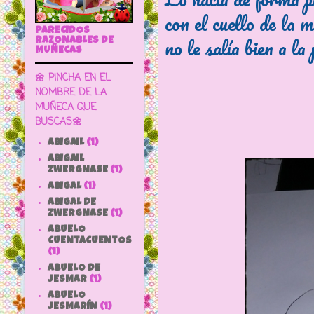
con el cuello de la 
PARECIDOS
no le salía bien a l
RAZONABLES DE
MUÑECAS
🌼 PINCHA EN EL
NOMBRE DE LA
MUÑECA QUE
BUSCAS🌼
ABIGAIL
(1)
ABIGAIL
ZWERGNASE
(1)
ABIGAL
(1)
ABIGAL DE
ZWERGNASE
(1)
ABUELO
CUENTACUENTOS
(1)
ABUELO DE
JESMAR
(1)
ABUELO
JESMARÍN
(1)