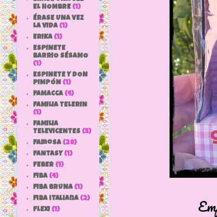
EL HOMBRE
(1)
ÉRASE UNA VEZ
LA VIDA
(1)
ERIKA
(1)
ESPINETE
BARRIO SÉSAMO
(1)
ESPINETE Y DON
PIMPÓN
(1)
FAMACCA
(4)
FAMILIA TELERIN
(1)
FAMILIA
TELEVICENTES
(5)
Famosa
(28)
FANTASY
(1)
FEBER
(1)
FIBA
(4)
FIBA BRUNA
(1)
fiba italiana
(2)
Emp
FLEXI
(1)