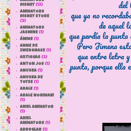
ANIMATORS
del 
DISNEY
(13)
que ya no recordaba
ANIMATORS
DISNEY STORE
(2)
de aquel l
ANIMATORS
que perdía la punta
JASMINE
(1)
ÁNIME
(1)
Pero Jimena esta
ANNE DE
ZWERGNASE
(1)
que entre letra y
antiguas
(2)
punta, porque ella e
ANTON JOS
(1)
ANUSKA
(1)
ANUSKA DE
TOYSE
(1)
ARALE
(1)
ARALE NORIMAKI
(1)
ARIEL ANIMATOR
(1)
ARIEL
ANIMATORS
(1)
arreglar
(1)