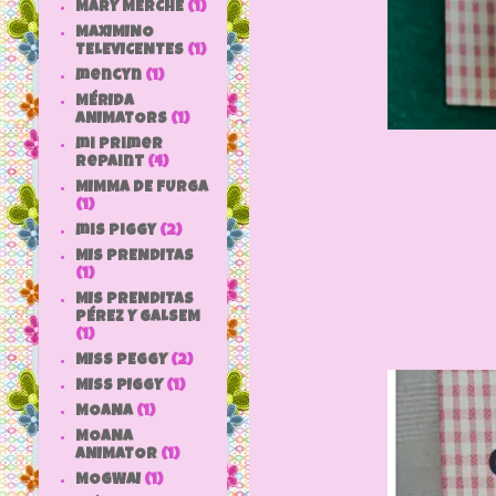
MARY MERCHE
(1)
MAXIMINO
TELEVICENTES
(1)
mencyn
(1)
MÉRIDA
ANIMATORS
(1)
mi primer
repaint
(4)
MIMMA DE FURGA
(1)
mis piggy
(2)
MIS PRENDITAS
(1)
MIS PRENDITAS
PÉREZ Y GALSEM
(1)
MISS PEGGY
(2)
MISS PIGGY
(1)
MOANA
(1)
MOANA
ANIMATOR
(1)
MOGWAI
(1)