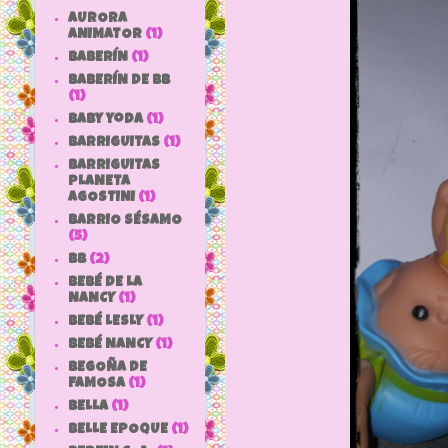
AURORA
ANIMATOR
(1)
BABERÍN
(1)
BABERÍN DE BB
(1)
baby yoda
(1)
BARRIGUITAS
(1)
BARRIGUITAS
PLANETA
AGOSTINI
(1)
BARRIO SÉSAMO
(5)
bb
(2)
BEBÉ DE LA
NANCY
(1)
BEBÉ LESLY
(1)
BEBÉ NANCY
(1)
BEGOÑA DE
FAMOSA
(1)
BELLA
(1)
BELLE EPOQUE
(1)