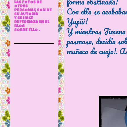
forma obstinada!
LAS FOTOS DE
OTRAS
Con ella se acababa
PERSONAS SON DE
SU AUTORÍA
Yupiii!
Y SE HACE
REFERENCIA EN EL
BLOG
Y mientras Jimena es
SOBRE ELLO .
pasmosa, decidía sob
muñeca de cuajo!. Así