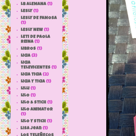
LB ALEMANA
(1)
LESLY
(1)
LESLY DE FAMOSA
(1)
LESLY NEW
(1)
LETI DE PAOLA
REINA
(1)
LIBROS
(1)
LICIA
(3)
LICIA
TELEVICENTES
(1)
LICIA TICIA
(2)
LICIA Y TICIA
(1)
LILLI
(1)
LILO
(1)
LILO & STICH
(1)
LILO ANIMATOR
(1)
LILO Y STICH
(1)
lisa jean
(1)
LOS TELEÑECOS