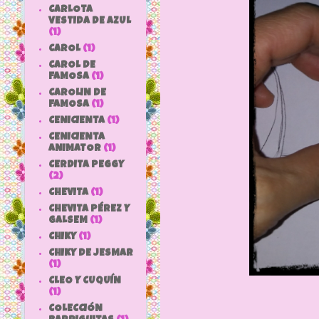
CARLOTA
VESTIDA DE AZUL
(1)
CAROL
(1)
CAROL DE
FAMOSA
(1)
CAROLIN DE
FAMOSA
(1)
CENICIENTA
(1)
CENICIENTA
ANIMATOR
(1)
CERDITA PEGGY
(2)
CHEVITA
(1)
CHEVITA PÉREZ Y
GALSEM
(1)
CHIKY
(1)
CHIKY DE JESMAR
(1)
CLEO Y CUQUÍN
(1)
COLECCIÓN