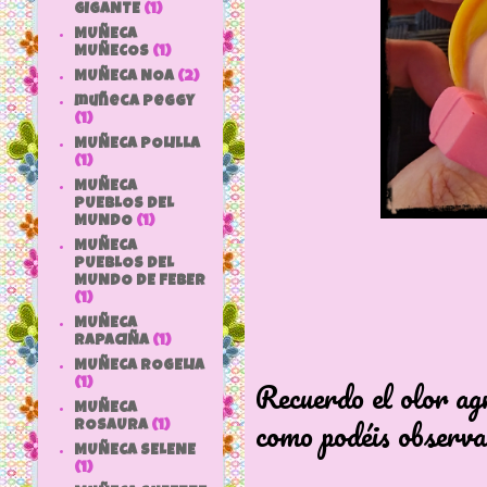
GIGANTE
(1)
MUÑECA
MUÑECOS
(1)
MUÑECA NOA
(2)
muñeca peggy
(1)
MUÑECA POLILLA
(1)
MUÑECA
PUEBLOS DEL
MUNDO
(1)
MUÑECA
PUEBLOS DEL
MUNDO DE FEBER
(1)
MUÑECA
RAPACIÑA
(1)
MUÑECA ROGELIA
Recuerdo el olor ag
(1)
MUÑECA
como podéis observa
ROSAURA
(1)
MUÑECA SELENE
(1)