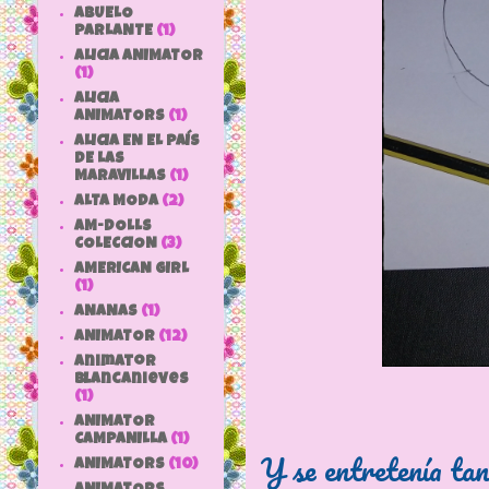
ABUELO
PARLANTE
(1)
ALICIA ANIMATOR
(1)
ALICIA
ANIMATORS
(1)
ALICIA EN EL PAÍS
DE LAS
MARAVILLAS
(1)
ALTA MODA
(2)
AM-DOLLS
COLECCION
(3)
AMERICAN GIRL
(1)
ANANAS
(1)
ANIMATOR
(12)
animator
blancanieves
(1)
ANIMATOR
CAMPANILLA
(1)
Y se entretenía tan
ANIMATORS
(10)