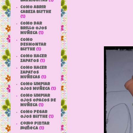
BARRIGUITAS
(1)
COMO ABRIR
CABEZA BLYTHE
(1)
COMO DAR
BRILLO OJOS
MUÑECA
(1)
COMO
DESMONTAR
BLYTHE
(1)
COMO HACER
ZAPATOS
(1)
COMO HACER
ZAPATOS
MUÑECAS
(1)
COMO LIMPIAR
OJOS MUÑECA
(1)
COMO LIMPIAR
OJOS OPACOS DE
MUÑECA
(1)
COMO PEGAR
OJOS BLYTHE
(1)
como pintar
muñeca
(1)