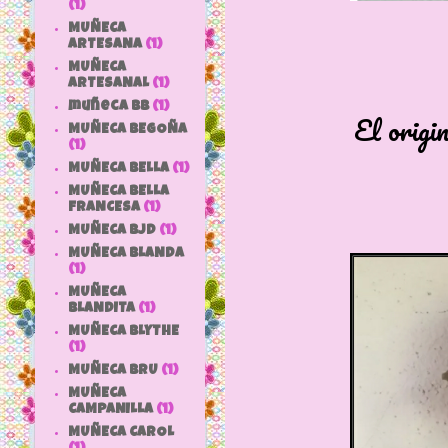
(1)
MUÑECA
ARTESANA
(1)
MUÑECA
ARTESANAL
(1)
muñeca bb
(1)
El original afil
MUÑECA BEGOÑA
(1)
MUÑECA BELLA
(1)
MUÑECA BELLA
FRANCESA
(1)
MUÑECA BJD
(1)
MUÑECA BLANDA
(1)
MUÑECA
BLANDITA
(1)
MUÑECA BLYTHE
(1)
MUÑECA BRU
(1)
MUÑECA
CAMPANILLA
(1)
MUÑECA CAROL