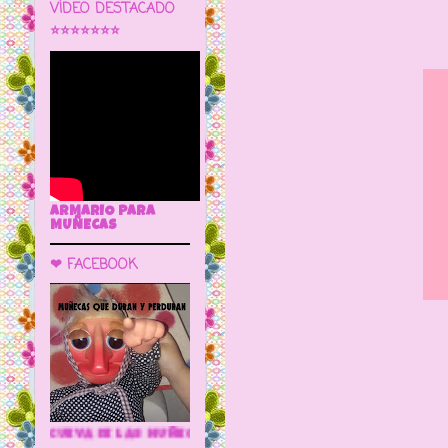
VÍDEO DESTACADO
⭐⭐⭐⭐⭐⭐⭐
ARMARIO PARA
MUÑECAS
❤ FACEBOOK
MUÑECAS