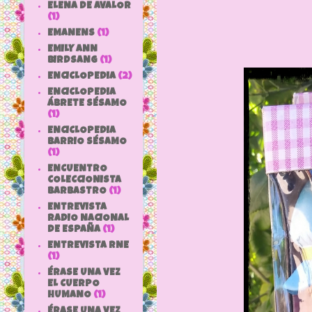
ELENA DE AVALOR
(1)
EMANENS
(1)
EMILY ANN
BIRDSANG
(1)
ENCICLOPEDIA
(2)
ENCICLOPEDIA
ÁBRETE SÉSAMO
(1)
ENCICLOPEDIA
BARRIO SÉSAMO
(1)
ENCUENTRO
COLECCIONISTA
BARBASTRO
(1)
ENTREVISTA
RADIO NACIONAL
DE ESPAÑA
(1)
ENTREVISTA RNE
(1)
ÉRASE UNA VEZ
EL CUERPO
HUMANO
(1)
ÉRASE UNA VEZ