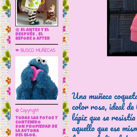
🌼 EL ANTES Y EL
DESPUÉS . EL
BEFORE & AFTER
❤ BUSCO MUÑECAS
Una muñeca coqueta 
color rosa, ideal de
✿ Copyright
lápiz que se resistía
TODAS LAS FOTOS Y
CONTENIDO
aquello que ese mism
SON PROPIEDAD DE
LA AUTORA
DEL BLOG.