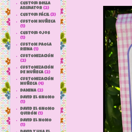
custom bella
animator
(2)
custom fácil
(3)
CUSTOM MUÑECA
(1)
custom ojos
(1)
CUSTOM PAOLA
REINA
(1)
CUSTOMIZACIÓN
(2)
CUSTOMIZACIÓN
DE MUÑECA
(2)
CUSTOMIZACIÓN
MUÑECA
(4)
DAMINA
(2)
DAVID EL GNOMO
(1)
DAVID EL GNOMO
QUIRÓN
(1)
DAVID EL NOMO
(1)
DAVID Y LISA EL