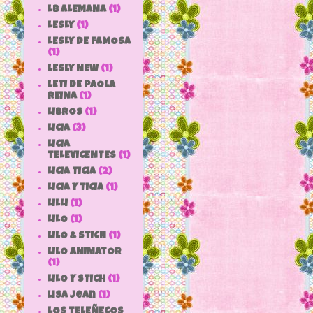
LB ALEMANA
(1)
LESLY
(1)
LESLY DE FAMOSA
(1)
LESLY NEW
(1)
LETI DE PAOLA
REINA
(1)
LIBROS
(1)
LICIA
(3)
LICIA
TELEVICENTES
(1)
LICIA TICIA
(2)
LICIA Y TICIA
(1)
LILLI
(1)
LILO
(1)
LILO & STICH
(1)
LILO ANIMATOR
(1)
LILO Y STICH
(1)
lisa jean
(1)
LOS TELEÑECOS