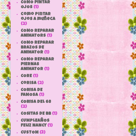
COMO PINTAR
OJOS
(1)
como pintar
ojos a muñeca
(2)
COMO REPARAR
ANIMATORS
(1)
COMO REPARAR
BRAZOS DE
ANIMATOR
(1)
COMO REPARAR
PIERNAS
ANIMATOR
(1)
CORE
(1)
Corisa
(2)
CORISA DE
FAMOSA
(1)
CORISA DEL 68
(2)
COSITAS DE bb
(1)
CUMPLEAÑOS
FELIZ NANCY
(1)
CUSTOM
(3)