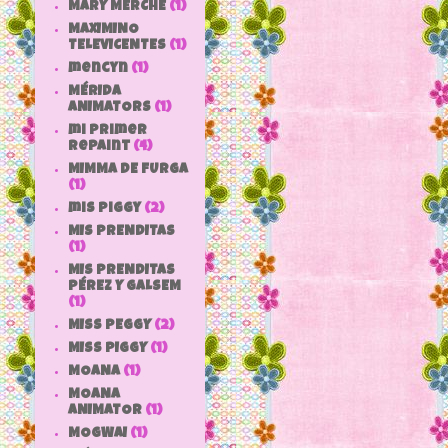
MARY MERCHE
(1)
MAXIMINO
TELEVICENTES
(1)
mencyn
(1)
MÉRIDA
ANIMATORS
(1)
mi primer
repaint
(4)
MIMMA DE FURGA
(1)
mis piggy
(2)
MIS PRENDITAS
(1)
MIS PRENDITAS
PÉREZ Y GALSEM
(1)
MISS PEGGY
(2)
MISS PIGGY
(1)
MOANA
(1)
MOANA
ANIMATOR
(1)
MOGWAI
(1)