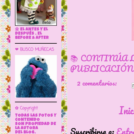
🌼 EL ANTES Y EL
DESPUÉS . EL
BEFORE & AFTER
❤ BUSCO MUÑECAS
📚 CONTINÚA 
PUBLICACIÓN
2 comentarios:
Inic
✿ Copyright
TODAS LAS FOTOS Y
CONTENIDO
SON PROPIEDAD DE
Suscribirse a:
Entr
LA AUTORA
DEL BLOG.