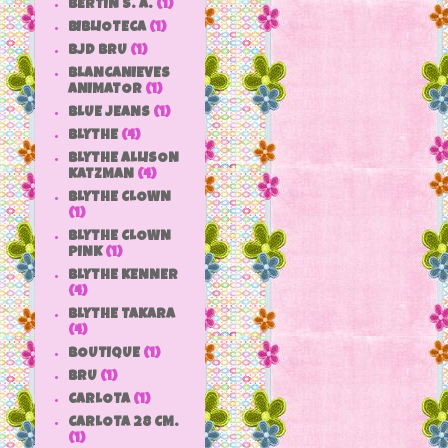
BERTIN S. A.
(1)
BIBLIOTECA
(1)
BJD BRU
(1)
BLANCANIEVES
ANIMATOR
(1)
BLUE JEANS
(1)
BLYTHE
(4)
BLYTHE ALLISON
KATZMAN
(4)
BLYTHE CLOWN
(1)
BLYTHE CLOWN
PINK
(1)
BLYTHE KENNER
(4)
BLYTHE TAKARA
(4)
BOUTIQUE
(1)
BRU
(1)
CARLOTA
(1)
CARLOTA 28 CM.
(1)