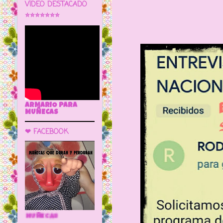
VÍDEO DESTACADO
⭐⭐⭐⭐⭐⭐⭐
ARMARIO PARA
MUÑECAS
❤ FACEBOOK
🌼 LA CUEVA DE LAS MUÑECAS