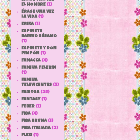
EL HOMBRE
(1)
ÉRASE UNA VEZ
LA VIDA
(1)
ERIKA
(1)
ESPINETE
BARRIO SÉSAMO
(1)
ESPINETE Y DON
PIMPÓN
(1)
FAMACCA
(4)
FAMILIA TELERIN
(1)
FAMILIA
TELEVICENTES
(5)
Famosa
(28)
FANTASY
(1)
FEBER
(1)
FIBA
(4)
FIBA BRUNA
(1)
fiba italiana
(2)
FLEXI
(1)