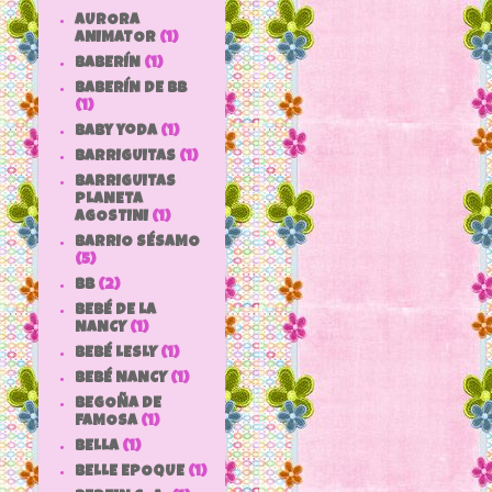
AURORA
ANIMATOR
(1)
BABERÍN
(1)
BABERÍN DE BB
(1)
baby yoda
(1)
BARRIGUITAS
(1)
BARRIGUITAS
PLANETA
AGOSTINI
(1)
BARRIO SÉSAMO
(5)
bb
(2)
BEBÉ DE LA
NANCY
(1)
BEBÉ LESLY
(1)
BEBÉ NANCY
(1)
BEGOÑA DE
FAMOSA
(1)
BELLA
(1)
BELLE EPOQUE
(1)