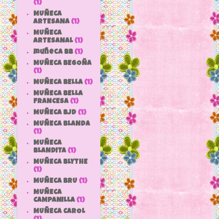
(1)
MUÑECA
ARTESANA
(1)
MUÑECA
ARTESANAL
(1)
muñeca bb
(1)
MUÑECA BEGOÑA
(1)
MUÑECA BELLA
(1)
MUÑECA BELLA
FRANCESA
(1)
MUÑECA BJD
(1)
MUÑECA BLANDA
(1)
MUÑECA
BLANDITA
(1)
MUÑECA BLYTHE
(1)
MUÑECA BRU
(1)
MUÑECA
CAMPANILLA
(1)
MUÑECA CAROL