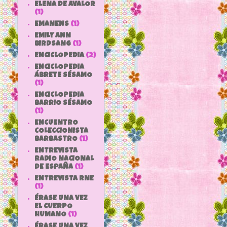
ELENA DE AVALOR
(1)
EMANENS
(1)
EMILY ANN
BIRDSANG
(1)
ENCICLOPEDIA
(2)
ENCICLOPEDIA
ÁBRETE SÉSAMO
(1)
ENCICLOPEDIA
BARRIO SÉSAMO
(1)
ENCUENTRO
COLECCIONISTA
BARBASTRO
(1)
ENTREVISTA
RADIO NACIONAL
DE ESPAÑA
(1)
ENTREVISTA RNE
(1)
ÉRASE UNA VEZ
EL CUERPO
HUMANO
(1)
ÉRASE UNA VEZ