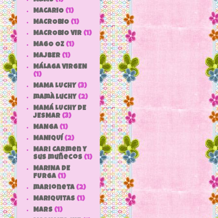
MACARIO
(1)
MACROBIO
(1)
MACROBIO VIR
(1)
MAGO OZ
(1)
MAJBER
(1)
MÁLAGA VIRGEN
(1)
MAMA LUCHY
(3)
mamà luchy
(2)
MAMÁ LUCHY DE
JESMAR
(3)
MANGA
(1)
MANIQUÍ
(2)
Mari Carmen y
sus muñecos
(1)
MARINA DE
FURGA
(1)
marioneta
(2)
MARIQUITAS
(1)
MARS
(1)