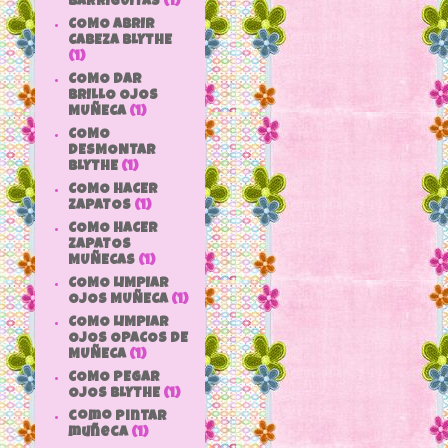
BARRIGUITAS
(1)
COMO ABRIR
CABEZA BLYTHE
(1)
COMO DAR
BRILLO OJOS
MUÑECA
(1)
COMO
DESMONTAR
BLYTHE
(1)
COMO HACER
ZAPATOS
(1)
COMO HACER
ZAPATOS
MUÑECAS
(1)
COMO LIMPIAR
OJOS MUÑECA
(1)
COMO LIMPIAR
OJOS OPACOS DE
MUÑECA
(1)
COMO PEGAR
OJOS BLYTHE
(1)
como pintar
muñeca
(1)