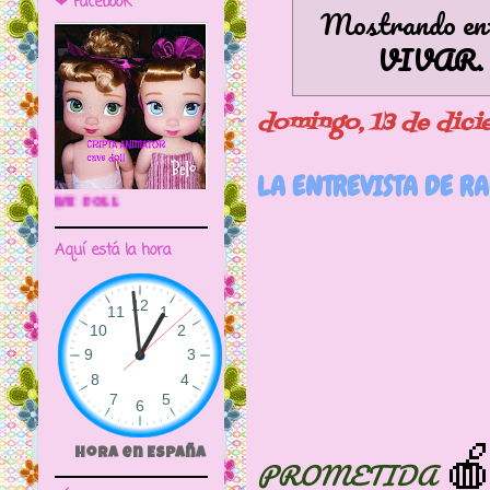
❤ Facebook
Mostrando ent
VIVAR
domingo, 13 de dic
LA ENTREVISTA DE R
🌼CRIPTA ANIMATOR CAVE DOLL
Aquí está la hora

Hora en España
PROMETIDA