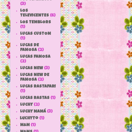
(3)
LOS
TELEVICENTES
(6)
LOS TEMBLORS
(1)
LUCAS CUSTOM
(1)
LUCAS DE
FAMOSA
(2)
LUCAS FAMOSA
(2)
LUCAS NEW
(3)
LUCAS NEW DE
FAMOSA
(2)
LUCAS RASTAFARI
(1)
LUCAS RASTAS
(1)
LUCHY
(2)
LUCHY MAMÁ
(3)
luchyto
(1)
M&M
(1)
M&MS
(1)