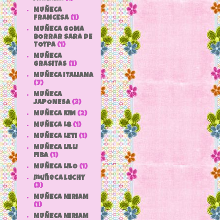
MUÑECA
FRANCESA
(1)
MUÑECA GOMA
BORRAR SARA DE
TOYPA
(1)
MUÑECA
GRASITAS
(1)
MUÑECA ITALIANA
(7)
MUÑECA
JAPONESA
(3)
MUÑECA KIM
(2)
MUÑECA LB
(1)
MUÑECA LETI
(1)
MUÑECA LILLI
FIBA
(1)
MUÑECA LILO
(1)
muñeca luchy
(3)
MUÑECA MIRIAM
(1)
MUÑECA MIRIAM