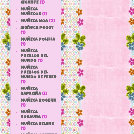
GIGANTE
(1)
MUÑECA
MUÑECOS
(1)
MUÑECA NOA
(2)
muñeca peggy
(1)
MUÑECA POLILLA
(1)
MUÑECA
PUEBLOS DEL
MUNDO
(1)
MUÑECA
PUEBLOS DEL
MUNDO DE FEBER
(1)
MUÑECA
RAPACIÑA
(1)
MUÑECA ROGELIA
(1)
MUÑECA
ROSAURA
(1)
MUÑECA SELENE
(1)