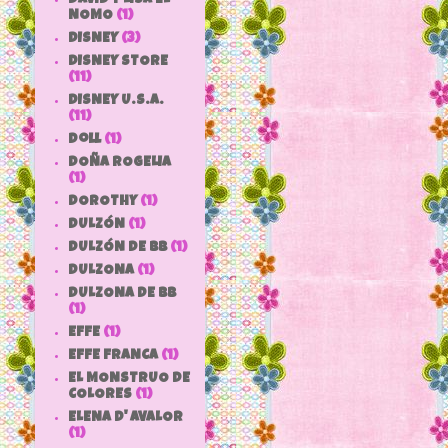
NOMO
(1)
DISNEY
(3)
DISNEY STORE
(11)
DISNEY U.S.A.
(11)
doll
(1)
DOÑA ROGELIA
(1)
DOROTHY
(1)
DULZÓN
(1)
DULZÓN DE BB
(1)
DULZONA
(1)
DULZONA DE BB
(1)
EFFE
(1)
EFFE FRANCA
(1)
EL MONSTRUO DE
COLORES
(1)
ELENA D' AVALOR
(1)