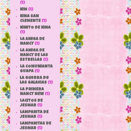
(1)
KIM
(1)
KINA SAN
CLEMENTE
(1)
KINITO DE KINA
(1)
LA AMIGA DE
NANCY
(1)
LA AMIGA DE
NANCY DE LAS
ESTRELLAS
(1)
LA COMUNIANTA
GUAPA
(1)
la guerra de
las galaxias
(1)
LA PRIMERA
NANCY NEW
(1)
LACITOS DE
JESMAR
(1)
LAMPARITA DE
JESMAR
(1)
LAMPARITAS DE
JESMAR
(1)