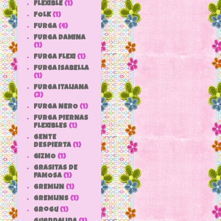
FLEXIBLE
(1)
FOLK
(1)
FURGA
(4)
FURGA DAMINA
(1)
FURGA FLEXI
(1)
FURGA ISABELLA
(1)
FURGA ITALIANA
(3)
FURGA NERO
(1)
FURGA PIERNAS
FLEXIBLES
(1)
GENTE
DESPIERTA
(1)
GIZMO
(1)
GRASITAS DE
FAMOSA
(1)
GREMLIN
(1)
GREMLINS
(1)
grogu
(1)