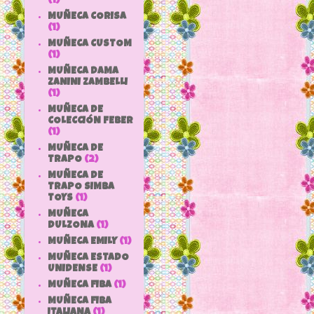
(1)
MUÑECA CORISA
(1)
MUÑECA CUSTOM
(1)
MUÑECA DAMA
ZANINI ZAMBELLI
(1)
MUÑECA DE
COLECCIÓN FEBER
(1)
MUÑECA DE
TRAPO
(2)
MUÑECA DE
TRAPO SIMBA
TOYS
(1)
MUÑECA
DULZONA
(1)
MUÑECA EMILY
(1)
MUÑECA ESTADO
UNIDENSE
(1)
MUÑECA FIBA
(1)
MUÑECA FIBA
ITALIANA
(1)