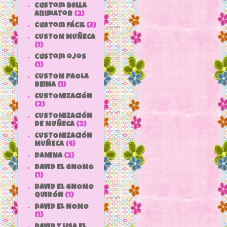
custom bella
animator
(2)
custom fácil
(3)
CUSTOM MUÑECA
(1)
custom ojos
(1)
CUSTOM PAOLA
REINA
(1)
CUSTOMIZACIÓN
(2)
CUSTOMIZACIÓN
DE MUÑECA
(2)
CUSTOMIZACIÓN
MUÑECA
(4)
DAMINA
(2)
DAVID EL GNOMO
(1)
DAVID EL GNOMO
QUIRÓN
(1)
DAVID EL NOMO
(1)
DAVID Y LISA EL