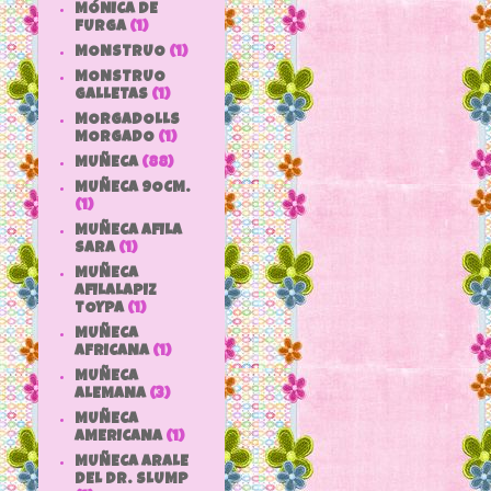
MÓNICA DE
FURGA
(1)
MONSTRUO
(1)
MONSTRUO
GALLETAS
(1)
MORGADOLLS
MORGADO
(1)
MUÑECA
(88)
MUÑECA 9OCM.
(1)
MUÑECA AFILA
SARA
(1)
MUÑECA
AFILALAPIZ
TOYPA
(1)
MUÑECA
AFRICANA
(1)
MUÑECA
ALEMANA
(3)
MUÑECA
AMERICANA
(1)
MUÑECA ARALE
DEL DR. SLUMP