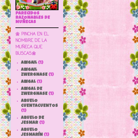
PARECIDOS
RAZONABLES DE
MUÑECAS
🌼 PINCHA EN EL
NOMBRE DE LA
MUÑECA QUE
BUSCAS🌼
ABIGAIL
(1)
ABIGAIL
ZWERGNASE
(1)
ABIGAL
(1)
ABIGAL DE
ZWERGNASE
(1)
ABUELO
CUENTACUENTOS
(1)
ABUELO DE
JESMAR
(1)
ABUELO
JESMARÍN
(1)