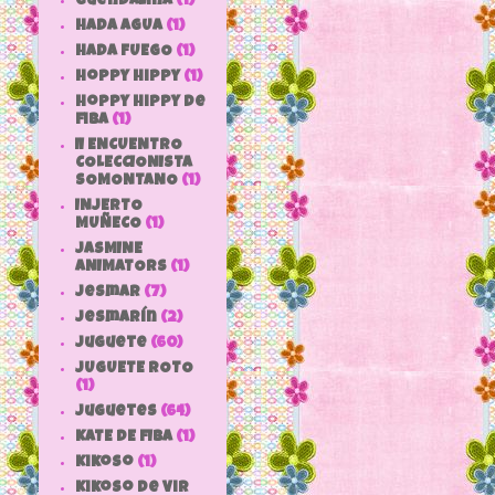
Guendalina
(1)
HADA AGUA
(1)
HADA FUEGO
(1)
hoppy hippy
(1)
hoppy hippy de
fiba
(1)
II ENCUENTRO
COLECCIONISTA
SOMONTANO
(1)
INJERTO
MUÑECO
(1)
JASMINE
ANIMATORS
(1)
jesmar
(7)
jesmarín
(2)
juguete
(60)
JUGUETE ROTO
(1)
Juguetes
(64)
KATE DE FIBA
(1)
Kikoso
(1)
Kikoso de Vir