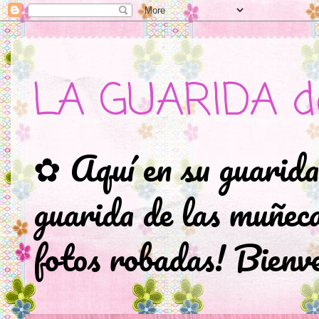
LA GUARIDA d
✿ Aquí en su guarida
guarida de las muñec
fotos robadas! Bienve