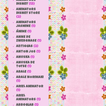
ANIMATORS
DISNEY
(13)
ANIMATORS
DISNEY STORE
(2)
ANIMATORS
JASMINE
(1)
ÁNIME
(1)
ANNE DE
ZWERGNASE
(1)
antiguas
(2)
ANTON JOS
(1)
ANUSKA
(1)
ANUSKA DE
TOYSE
(1)
ARALE
(1)
ARALE NORIMAKI
(1)
ARIEL ANIMATOR
(1)
ARIEL
ANIMATORS
(1)
arreglar
(1)