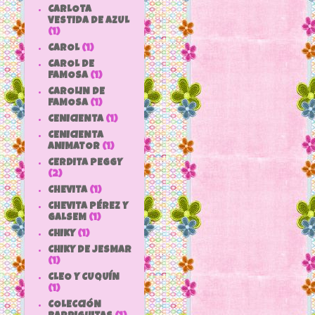
CARLOTA
VESTIDA DE AZUL
(1)
CAROL
(1)
CAROL DE
FAMOSA
(1)
CAROLIN DE
FAMOSA
(1)
CENICIENTA
(1)
CENICIENTA
ANIMATOR
(1)
CERDITA PEGGY
(2)
CHEVITA
(1)
CHEVITA PÉREZ Y
GALSEM
(1)
CHIKY
(1)
CHIKY DE JESMAR
(1)
CLEO Y CUQUÍN
(1)
COLECCIÓN