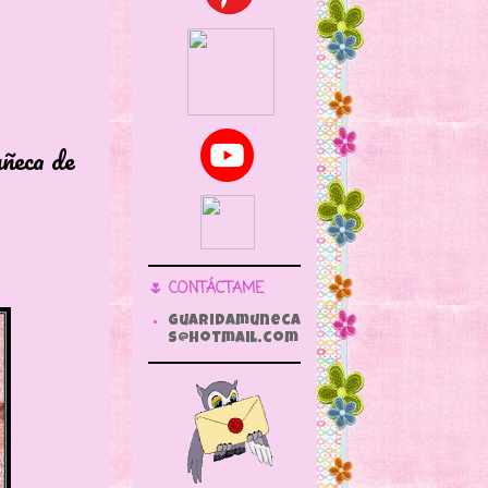
ca de
🌷 CONTÁCTAME
guaridamuneca
s@hotmail.com