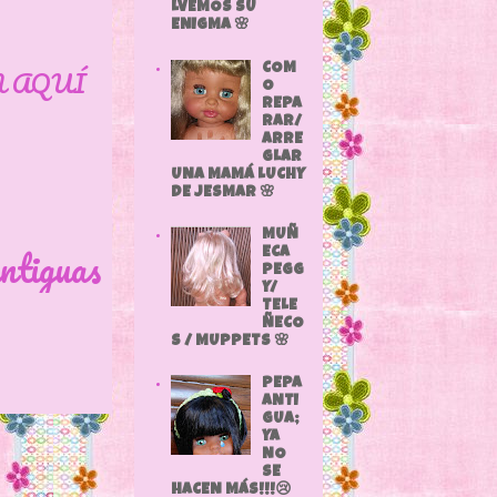
LVEMOS SU
ENIGMA 🌸
COM
N AQUÍ
O
REPA
RAR/
ARRE
GLAR
UNA MAMÁ LUCHY
DE JESMAR 🌸
MUÑ
ntiguas
ECA
PEGG
Y/
TELE
ÑECO
S / MUPPETS 🌸
PEPA
ANTI
GUA;
YA
NO
SE
HACEN MÁS!!!😢