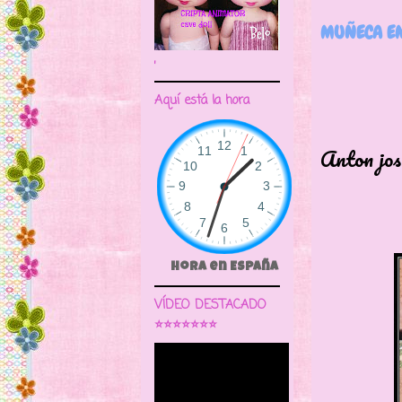
MUÑECA EM
🌼CRIPTA ANIMATOR CAVE DOLL
Aquí está la hora
Os mu
Anton jos
Hora en España
VÍDEO DESTACADO
⭐⭐⭐⭐⭐⭐⭐