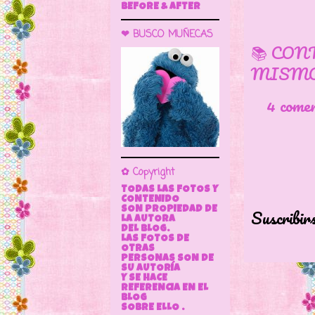
BEFORE & AFTER
❤ BUSCO MUÑECAS
📚 CON
MISMO
4 come
✿ Copyright
TODAS LAS FOTOS Y
CONTENIDO
Suscribir
SON PROPIEDAD DE
LA AUTORA
DEL BLOG.
LAS FOTOS DE
OTRAS
PERSONAS SON DE
SU AUTORÍA
Y SE HACE
REFERENCIA EN EL
BLOG
SOBRE ELLO .