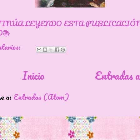
TINÚA LEYENDO ESTA PUBLICACIÓ
📚
ntarios:
Inicio
Entradas a
se a:
Entradas (Atom)