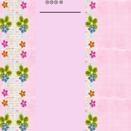
😢😢😢 🌸