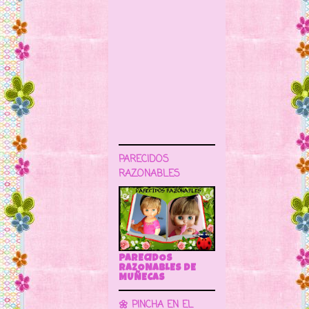
PARECIDOS
RAZONABLES
PARECIDOS
RAZONABLES DE
MUÑECAS
🌼 PINCHA EN EL