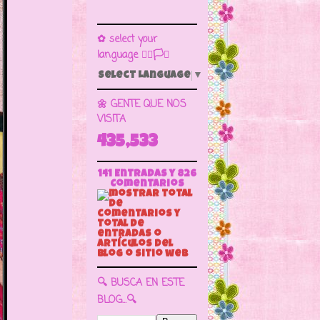
✿ select your
language 🏳️‍🌈🏳️🏁
Select Language
▼
🌼 GENTE QUE NOS
VISITA
435,533
141 Entradas y
826
Comentarios
🔍 BUSCA EN ESTE
BLOG...🔍