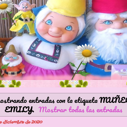
strando entradas con la etiqueta
MUÑE
EMILY
.
Mostrar todas las entradas
de diciembre de 2020