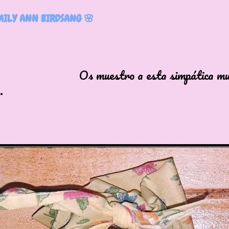
ILY ANN BIRDSANG 🌸
estro a esta simpática muñe
.