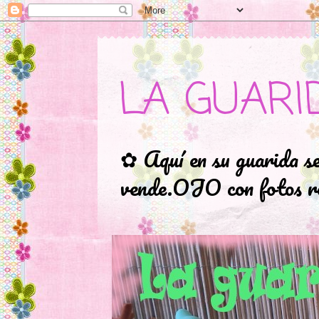
LA GUARI
✿ Aquí en su guarida s
vende.OJO con fotos ro