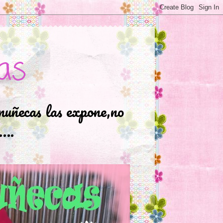
as
muñecas las expone,no
.….