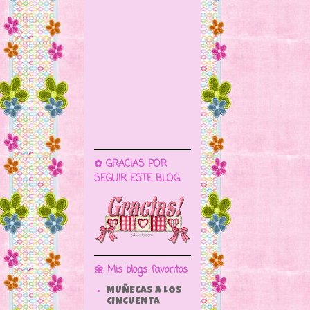
✿ GRACIAS POR
SEGUIR ESTE BLOG
🌼 Mis blogs favoritos
MUÑECAS A LOS
CINCUENTA