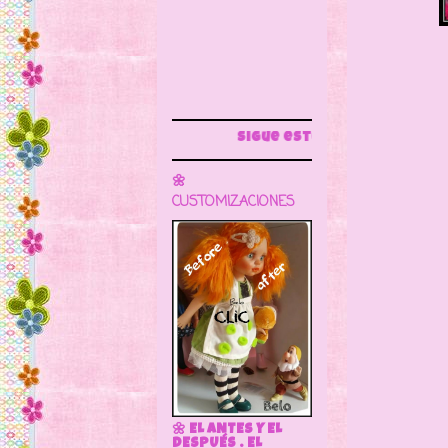
Sigue este blog para más información
🌼
CUSTOMIZACIONES
🌼 EL ANTES Y EL
DESPUÉS . EL