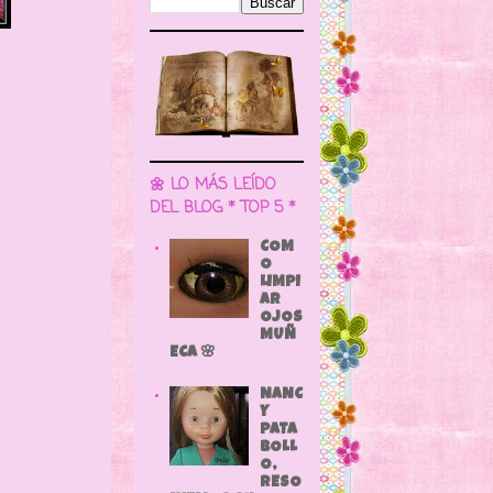
🌼 LO MÁS LEÍDO
DEL BLOG * TOP 5 *
COM
O
LIMPI
AR
OJOS
MUÑ
ECA 🌸
NANC
Y
PATA
BOLL
O,
RESO