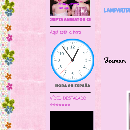
LAMPARITA
🌼CRIPTA ANIMATOR CAVE DOLL
Aquí está la hora
Lamp
Jesmar.
Hora en España
VÍDEO DESTACADO
⭐⭐⭐⭐⭐⭐⭐