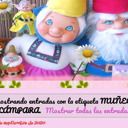
strando entradas con la etiqueta
MUÑE
LÁMPARA
.
Mostrar todas las entrada
de septiembre de 2020