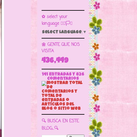
✿ select your
language 🏳️‍🌈🏳️🏁
Select Language
▼
🌼 GENTE QUE NOS
VISITA
436,449
141 Entradas y
826
Comentarios
🔍 BUSCA EN ESTE
BLOG...🔍