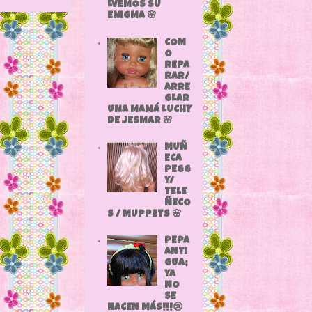
LVEMOS SU
ENIGMA 🌸
COM
O
REPA
RAR/
ARRE
GLAR
UNA MAMÁ LUCHY
DE JESMAR 🌸
MUÑ
ECA
PEGG
Y/
TELE
ÑECO
S / MUPPETS 🌸
PEPA
ANTI
GUA;
YA
NO
SE
HACEN MÁS!!!😢