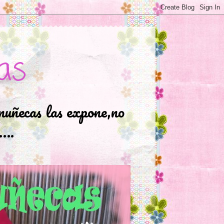
as
muñecas las expone,no
.….