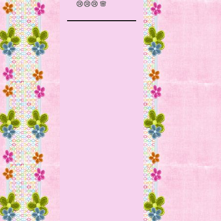
😢😢😢 🌸