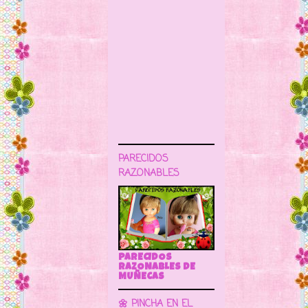
PARECIDOS
RAZONABLES
PARECIDOS
RAZONABLES DE
MUÑECAS
🌼 PINCHA EN EL