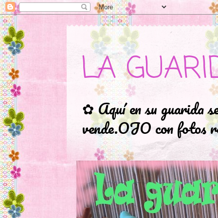
LA GUARI
✿ Aquí en su guarida s
vende.OJO con fotos ro