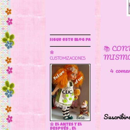
Sigue este blog para más información
📚 CON
🌼
MISMO
CUSTOMIZACIONES
4 come
Suscribir
🌼 EL ANTES Y EL
DESPUÉS . EL