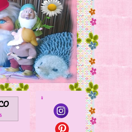
📱
CO
s