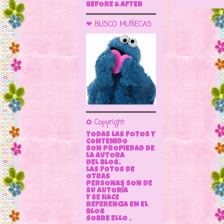
BEFORE & AFTER
❤ BUSCO MUÑECAS
✿ Copyright
TODAS LAS FOTOS Y
CONTENIDO
SON PROPIEDAD DE
LA AUTORA
DEL BLOG.
LAS FOTOS DE
OTRAS
PERSONAS SON DE
SU AUTORÍA
Y SE HACE
REFERENCIA EN EL
BLOG
SOBRE ELLO .