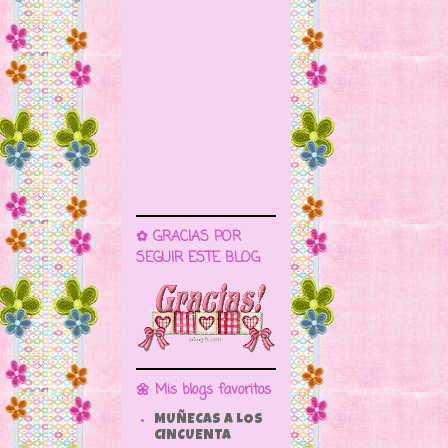
✿ GRACIAS POR
SEGUIR ESTE BLOG
🌼 Mis blogs favoritos
MUÑECAS A LOS
CINCUENTA