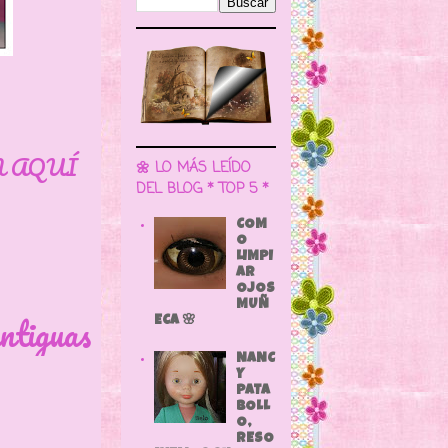
N AQUÍ
🌼 LO MÁS LEÍDO
DEL BLOG * TOP 5 *
COM
O
LIMPI
AR
OJOS
MUÑ
ntiguas
ECA 🌸
NANC
Y
PATA
BOLL
O,
RESO