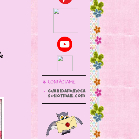
e
🌷 CONTÁCTAME
guaridamuneca
s@hotmail.com