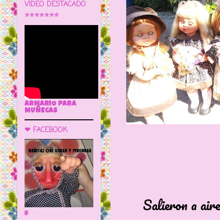
VÍDEO DESTACADO
⭐⭐⭐⭐⭐⭐⭐
ARMARIO PARA
MUÑECAS
❤ FACEBOOK
Salieron a airearse
🌼 LA CUEVA DE LAS MUÑECAS