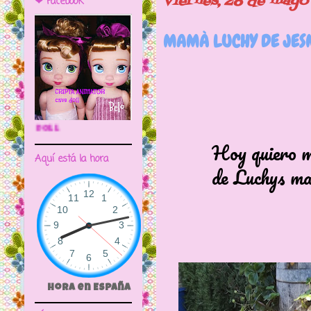
viernes, 28 de mayo
❤ Facebook
MAMÀ LUCHY DE JES
🌼CRIPTA ANIMATOR CAVE DOLL
Hoy quiero most
Aquí está la hora
de Luchys mamás
Hora en España