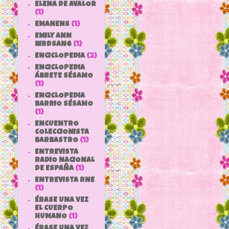
ELENA DE AVALOR
(1)
EMANENS
(1)
EMILY ANN
BIRDSANG
(1)
ENCICLOPEDIA
(2)
ENCICLOPEDIA
ÁBRETE SÉSAMO
(1)
ENCICLOPEDIA
BARRIO SÉSAMO
(1)
ENCUENTRO
COLECCIONISTA
BARBASTRO
(1)
ENTREVISTA
RADIO NACIONAL
DE ESPAÑA
(1)
ENTREVISTA RNE
(1)
ÉRASE UNA VEZ
EL CUERPO
HUMANO
(1)
ÉRASE UNA VEZ