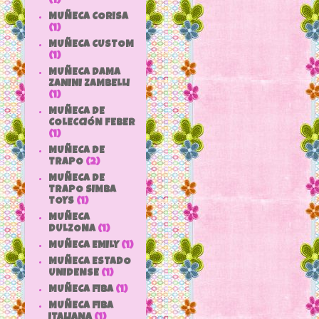
(1)
MUÑECA CORISA
(1)
MUÑECA CUSTOM
(1)
MUÑECA DAMA
ZANINI ZAMBELLI
(1)
MUÑECA DE
COLECCIÓN FEBER
(1)
MUÑECA DE
TRAPO
(2)
MUÑECA DE
TRAPO SIMBA
TOYS
(1)
MUÑECA
DULZONA
(1)
MUÑECA EMILY
(1)
MUÑECA ESTADO
UNIDENSE
(1)
MUÑECA FIBA
(1)
MUÑECA FIBA
ITALIANA
(1)