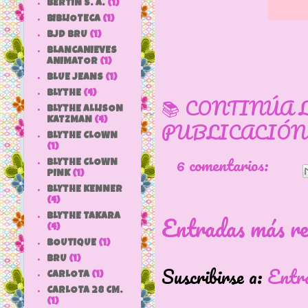
BERTIN S. A.
(1)
BIBLIOTECA
(1)
BJD BRU
(1)
BLANCANIEVES
ANIMATOR
(1)
BLUE JEANS
(1)
BLYTHE
(4)
📚 CONTINÚA 
BLYTHE ALLISON
KATZMAN
(4)
PUBLICACIÓN
BLYTHE CLOWN
(1)
6 comentarios:
BLYTHE CLOWN
PINK
(1)
BLYTHE KENNER
(4)
Entradas más re
BLYTHE TAKARA
(4)
BOUTIQUE
(1)
BRU
(1)
Suscribirse a:
Entr
CARLOTA
(1)
CARLOTA 28 CM.
(1)