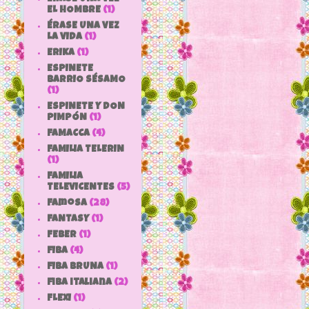
EL HOMBRE
(1)
ÉRASE UNA VEZ
LA VIDA
(1)
ERIKA
(1)
ESPINETE
BARRIO SÉSAMO
(1)
ESPINETE Y DON
PIMPÓN
(1)
FAMACCA
(4)
FAMILIA TELERIN
(1)
FAMILIA
TELEVICENTES
(5)
Famosa
(28)
FANTASY
(1)
FEBER
(1)
FIBA
(4)
FIBA BRUNA
(1)
fiba italiana
(2)
FLEXI
(1)