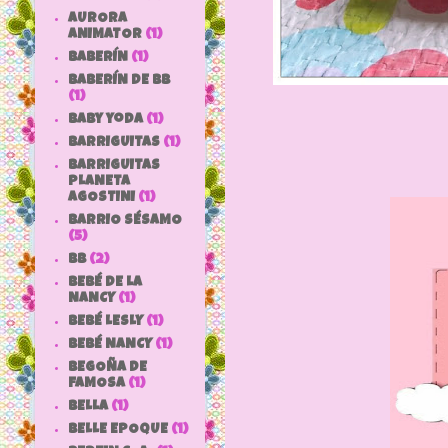
AURORA
ANIMATOR
(1)
BABERÍN
(1)
BABERÍN DE BB
(1)
baby yoda
(1)
BARRIGUITAS
(1)
BARRIGUITAS
PLANETA
AGOSTINI
(1)
BARRIO SÉSAMO
(5)
bb
(2)
BEBÉ DE LA
NANCY
(1)
BEBÉ LESLY
(1)
BEBÉ NANCY
(1)
BEGOÑA DE
FAMOSA
(1)
BELLA
(1)
BELLE EPOQUE
(1)