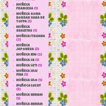
MUÑECA
FRANCESA
(1)
MUÑECA GOMA
BORRAR SARA DE
TOYPA
(1)
MUÑECA
GRASITAS
(1)
MUÑECA ITALIANA
(7)
MUÑECA
JAPONESA
(3)
MUÑECA KIM
(2)
MUÑECA LB
(1)
MUÑECA LETI
(1)
MUÑECA LILLI
FIBA
(1)
MUÑECA LILO
(1)
muñeca luchy
(3)
MUÑECA MIRIAM
(1)
MUÑECA MIRIAM