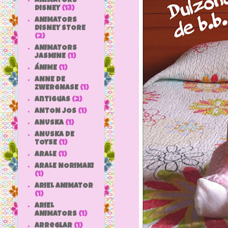
ANIMATORS
DISNEY
(13)
ANIMATORS
DISNEY STORE
(2)
ANIMATORS
JASMINE
(1)
ÁNIME
(1)
ANNE DE
ZWERGNASE
(1)
antiguas
(2)
ANTON JOS
(1)
ANUSKA
(1)
ANUSKA DE
TOYSE
(1)
ARALE
(1)
ARALE NORIMAKI
(1)
ARIEL ANIMATOR
(1)
ARIEL
ANIMATORS
(1)
arreglar
(1)