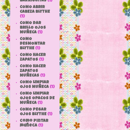
BARRIGUITAS
(1)
COMO ABRIR
CABEZA BLYTHE
(1)
COMO DAR
BRILLO OJOS
MUÑECA
(1)
COMO
DESMONTAR
BLYTHE
(1)
COMO HACER
ZAPATOS
(1)
COMO HACER
ZAPATOS
MUÑECAS
(1)
COMO LIMPIAR
OJOS MUÑECA
(1)
COMO LIMPIAR
OJOS OPACOS DE
MUÑECA
(1)
COMO PEGAR
OJOS BLYTHE
(1)
como pintar
muñeca
(1)