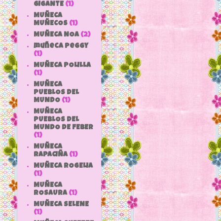
GIGANTE
(1)
MUÑECA
MUÑECOS
(1)
MUÑECA NOA
(2)
muñeca peggy
(1)
MUÑECA POLILLA
(1)
MUÑECA
PUEBLOS DEL
MUNDO
(1)
MUÑECA
PUEBLOS DEL
MUNDO DE FEBER
(1)
MUÑECA
RAPACIÑA
(1)
MUÑECA ROGELIA
(1)
MUÑECA
ROSAURA
(1)
MUÑECA SELENE
(1)