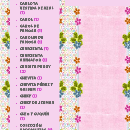
CARLOTA
VESTIDA DE AZUL
(1)
CAROL
(1)
CAROL DE
FAMOSA
(1)
CAROLIN DE
FAMOSA
(1)
CENICIENTA
(1)
CENICIENTA
ANIMATOR
(1)
CERDITA PEGGY
(2)
CHEVITA
(1)
CHEVITA PÉREZ Y
GALSEM
(1)
CHIKY
(1)
CHIKY DE JESMAR
(1)
CLEO Y CUQUÍN
(1)
COLECCIÓN