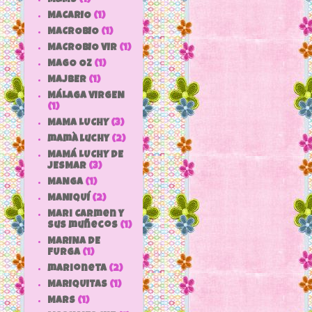
MACARIO
(1)
MACROBIO
(1)
MACROBIO VIR
(1)
MAGO OZ
(1)
MAJBER
(1)
MÁLAGA VIRGEN
(1)
MAMA LUCHY
(3)
mamà luchy
(2)
MAMÁ LUCHY DE
JESMAR
(3)
MANGA
(1)
MANIQUÍ
(2)
Mari Carmen y
sus muñecos
(1)
MARINA DE
FURGA
(1)
marioneta
(2)
MARIQUITAS
(1)
MARS
(1)