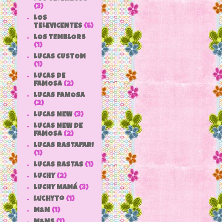
(3)
LOS
TELEVICENTES
(6)
LOS TEMBLORS
(1)
LUCAS CUSTOM
(1)
LUCAS DE
FAMOSA
(2)
LUCAS FAMOSA
(2)
LUCAS NEW
(3)
LUCAS NEW DE
FAMOSA
(2)
LUCAS RASTAFARI
(1)
LUCAS RASTAS
(1)
LUCHY
(2)
LUCHY MAMÁ
(3)
luchyto
(1)
M&M
(1)
M&MS
(1)