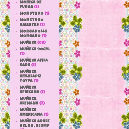
MÓNICA DE
FURGA
(1)
MONSTRUO
(1)
MONSTRUO
GALLETAS
(1)
MORGADOLLS
MORGADO
(1)
MUÑECA
(88)
MUÑECA 9OCM.
(1)
MUÑECA AFILA
SARA
(1)
MUÑECA
AFILALAPIZ
TOYPA
(1)
MUÑECA
AFRICANA
(1)
MUÑECA
ALEMANA
(3)
MUÑECA
AMERICANA
(1)
MUÑECA ARALE
DEL DR. SLUMP