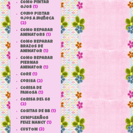
COMO PINTAR
OJOS
(1)
como pintar
ojos a muñeca
(2)
COMO REPARAR
ANIMATORS
(1)
COMO REPARAR
BRAZOS DE
ANIMATOR
(1)
COMO REPARAR
PIERNAS
ANIMATOR
(1)
CORE
(1)
Corisa
(2)
CORISA DE
FAMOSA
(1)
CORISA DEL 68
(2)
COSITAS DE bb
(1)
CUMPLEAÑOS
FELIZ NANCY
(1)
CUSTOM
(3)