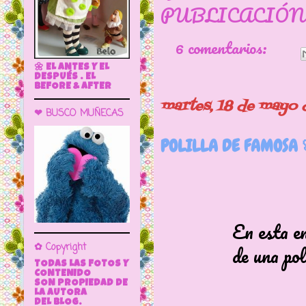
PUBLICACIÓN
6 comentarios:
🌼 EL ANTES Y EL
DESPUÉS . EL
BEFORE & AFTER
martes, 18 de mayo 
❤ BUSCO MUÑECAS
POLILLA DE FAMOSA 
En esta entrada
✿ Copyright
de una polilla 
TODAS LAS FOTOS Y
CONTENIDO
SON PROPIEDAD DE
LA AUTORA
DEL BLOG.