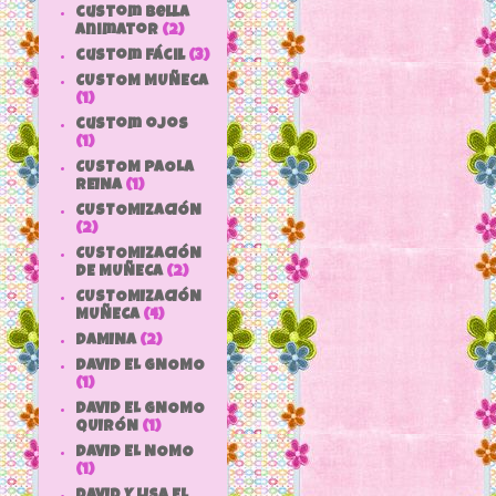
custom bella
animator
(2)
custom fácil
(3)
CUSTOM MUÑECA
(1)
custom ojos
(1)
CUSTOM PAOLA
REINA
(1)
CUSTOMIZACIÓN
(2)
CUSTOMIZACIÓN
DE MUÑECA
(2)
CUSTOMIZACIÓN
MUÑECA
(4)
DAMINA
(2)
DAVID EL GNOMO
(1)
DAVID EL GNOMO
QUIRÓN
(1)
DAVID EL NOMO
(1)
DAVID Y LISA EL