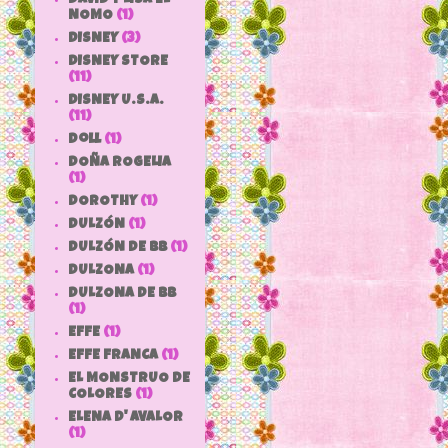
NOMO
(1)
DISNEY
(3)
DISNEY STORE
(11)
DISNEY U.S.A.
(11)
doll
(1)
DOÑA ROGELIA
(1)
DOROTHY
(1)
DULZÓN
(1)
DULZÓN DE BB
(1)
DULZONA
(1)
DULZONA DE BB
(1)
EFFE
(1)
EFFE FRANCA
(1)
EL MONSTRUO DE
COLORES
(1)
ELENA D' AVALOR
(1)