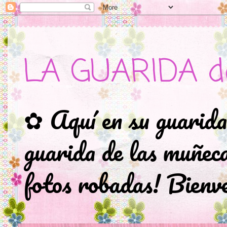
LA GUARIDA d
✿ Aquí en su guarida
guarida de las muñec
fotos robadas! Bienve