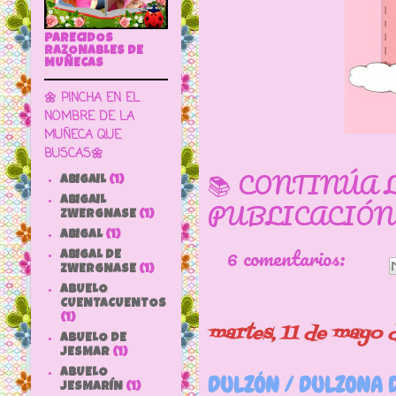
PARECIDOS
RAZONABLES DE
MUÑECAS
🌼 PINCHA EN EL
NOMBRE DE LA
MUÑECA QUE
BUSCAS🌼
📚 CONTINÚA 
ABIGAIL
(1)
ABIGAIL
PUBLICACIÓN
ZWERGNASE
(1)
ABIGAL
(1)
6 comentarios:
ABIGAL DE
ZWERGNASE
(1)
ABUELO
CUENTACUENTOS
(1)
martes, 11 de mayo 
ABUELO DE
JESMAR
(1)
ABUELO
DULZÓN / DULZONA D
JESMARÍN
(1)