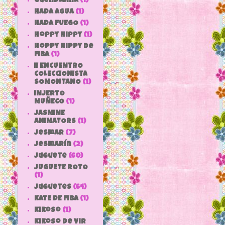
Guendalina
(1)
HADA AGUA
(1)
HADA FUEGO
(1)
hoppy hippy
(1)
hoppy hippy de
fiba
(1)
II ENCUENTRO
COLECCIONISTA
SOMONTANO
(1)
INJERTO
MUÑECO
(1)
JASMINE
ANIMATORS
(1)
jesmar
(7)
jesmarín
(2)
juguete
(60)
JUGUETE ROTO
(1)
Juguetes
(64)
KATE DE FIBA
(1)
Kikoso
(1)
Kikoso de Vir