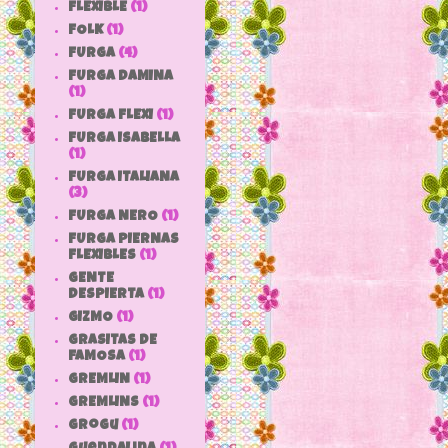
FLEXIBLE
(1)
FOLK
(1)
FURGA
(4)
FURGA DAMINA
(1)
FURGA FLEXI
(1)
FURGA ISABELLA
(1)
FURGA ITALIANA
(3)
FURGA NERO
(1)
FURGA PIERNAS
FLEXIBLES
(1)
GENTE
DESPIERTA
(1)
GIZMO
(1)
GRASITAS DE
FAMOSA
(1)
GREMLIN
(1)
GREMLINS
(1)
grogu
(1)