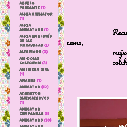
ABUELO
PARLANTE
(1)
ALICIA ANIMATOR
(1)
ALICIA
Recuerdo verla
ANIMATORS
(1)
ALICIA EN EL PAÍS
cama,
DE LAS
MARAVILLAS
(1)
majestuosame
ALTA MODA
(2)
colcha de cr
AM-DOLLS
COLECCION
(3)
AMERICAN GIRL
(1)
ANANAS
(1)
ANIMATOR
(12)
animator
blancanieves
(1)
ANIMATOR
CAMPANILLA
(1)
ANIMATORS
(10)