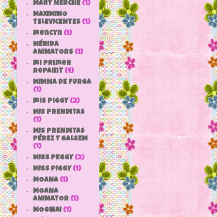
MARY MERCHE
(1)
MAXIMINO
TELEVICENTES
(1)
mencyn
(1)
MÉRIDA
ANIMATORS
(1)
mi primer
repaint
(4)
MIMMA DE FURGA
(1)
mis piggy
(2)
MIS PRENDITAS
(1)
MIS PRENDITAS
PÉREZ Y GALSEM
(1)
MISS PEGGY
(2)
MISS PIGGY
(1)
MOANA
(1)
MOANA
ANIMATOR
(1)
MOGWAI
(1)