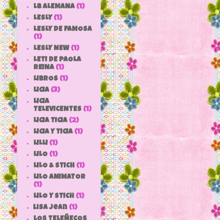
LB ALEMANA
(1)
LESLY
(1)
LESLY DE FAMOSA
(1)
LESLY NEW
(1)
LETI DE PAOLA
REINA
(1)
LIBROS
(1)
LICIA
(3)
LICIA
TELEVICENTES
(1)
LICIA TICIA
(2)
LICIA Y TICIA
(1)
LILLI
(1)
LILO
(1)
LILO & STICH
(1)
LILO ANIMATOR
(1)
LILO Y STICH
(1)
lisa jean
(1)
LOS TELEÑECOS