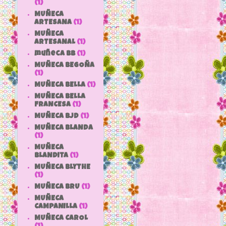
(1)
MUÑECA
ARTESANA
(1)
MUÑECA
ARTESANAL
(1)
muñeca bb
(1)
MUÑECA BEGOÑA
(1)
MUÑECA BELLA
(1)
MUÑECA BELLA
FRANCESA
(1)
MUÑECA BJD
(1)
MUÑECA BLANDA
(1)
MUÑECA
BLANDITA
(1)
MUÑECA BLYTHE
(1)
MUÑECA BRU
(1)
MUÑECA
CAMPANILLA
(1)
MUÑECA CAROL