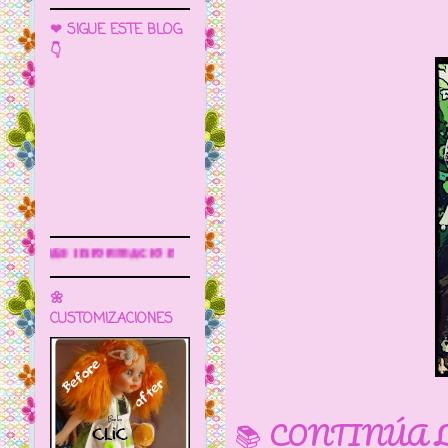
❤ SIGUE ESTE BLOG
👇
Sigue este blog para más información
🌼
CUSTOMIZACIONES
📚 CONTINÚA 