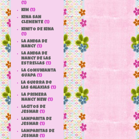
(1)
KIM
(1)
KINA SAN
CLEMENTE
(1)
KINITO DE KINA
(1)
LA AMIGA DE
NANCY
(1)
LA AMIGA DE
NANCY DE LAS
ESTRELLAS
(1)
LA COMUNIANTA
GUAPA
(1)
la guerra de
las galaxias
(1)
LA PRIMERA
NANCY NEW
(1)
LACITOS DE
JESMAR
(1)
LAMPARITA DE
JESMAR
(1)
LAMPARITAS DE
JESMAR
(1)