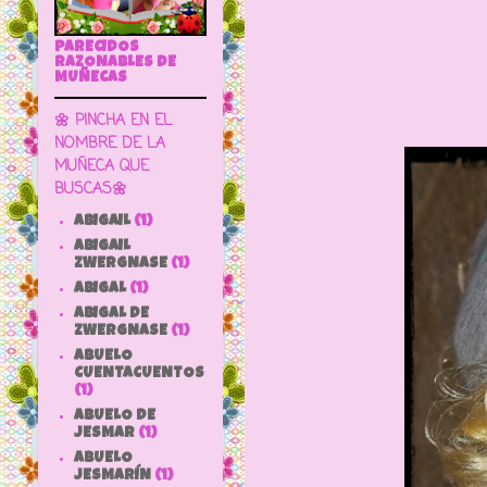
PARECIDOS
RAZONABLES DE
MUÑECAS
🌼 PINCHA EN EL
NOMBRE DE LA
MUÑECA QUE
BUSCAS🌼
ABIGAIL
(1)
ABIGAIL
ZWERGNASE
(1)
ABIGAL
(1)
ABIGAL DE
ZWERGNASE
(1)
ABUELO
CUENTACUENTOS
(1)
ABUELO DE
JESMAR
(1)
ABUELO
JESMARÍN
(1)