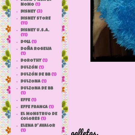
NOMO
(1)
DISNEY
(3)
DISNEY STORE
(11)
DISNEY U.S.A.
(11)
doll
(1)
DOÑA ROGELIA
(1)
DOROTHY
(1)
DULZÓN
(1)
DULZÓN DE BB
(1)
DULZONA
(1)
DULZONA DE BB
(1)
EFFE
(1)
EFFE FRANCA
(1)
EL MONSTRUO DE
Pelu
COLORES
(1)
ELENA D' AVALOR
galletas.
(1)