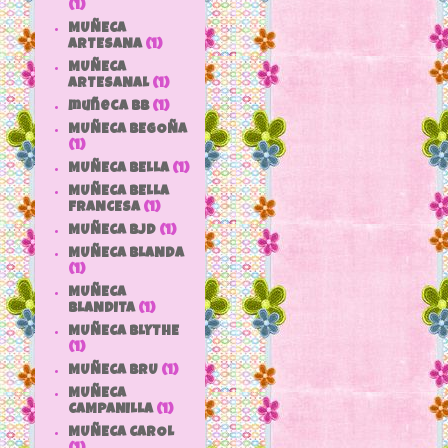
(1)
MUÑECA
ARTESANA
(1)
MUÑECA
ARTESANAL
(1)
muñeca bb
(1)
MUÑECA BEGOÑA
(1)
MUÑECA BELLA
(1)
MUÑECA BELLA
FRANCESA
(1)
MUÑECA BJD
(1)
MUÑECA BLANDA
(1)
MUÑECA
BLANDITA
(1)
MUÑECA BLYTHE
(1)
MUÑECA BRU
(1)
MUÑECA
CAMPANILLA
(1)
MUÑECA CAROL