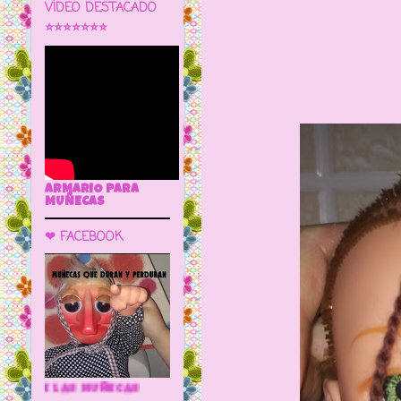
VÍDEO DESTACADO
⭐⭐⭐⭐⭐⭐⭐
ARMARIO PARA
MUÑECAS
❤ FACEBOOK
🌼 LA CUEVA DE LAS MUÑECAS