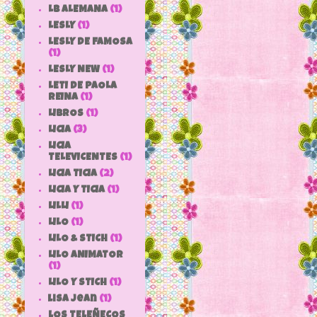
LB ALEMANA
(1)
LESLY
(1)
LESLY DE FAMOSA
(1)
LESLY NEW
(1)
LETI DE PAOLA
REINA
(1)
LIBROS
(1)
LICIA
(3)
LICIA
TELEVICENTES
(1)
LICIA TICIA
(2)
LICIA Y TICIA
(1)
LILLI
(1)
LILO
(1)
LILO & STICH
(1)
LILO ANIMATOR
(1)
LILO Y STICH
(1)
lisa jean
(1)
LOS TELEÑECOS