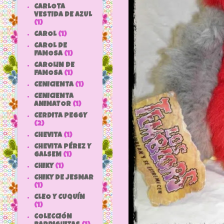
CARLOTA
VESTIDA DE AZUL
(1)
CAROL
(1)
CAROL DE
FAMOSA
(1)
CAROLIN DE
FAMOSA
(1)
CENICIENTA
(1)
CENICIENTA
ANIMATOR
(1)
CERDITA PEGGY
(2)
CHEVITA
(1)
CHEVITA PÉREZ Y
GALSEM
(1)
CHIKY
(1)
CHIKY DE JESMAR
(1)
CLEO Y CUQUÍN
(1)
COLECCIÓN