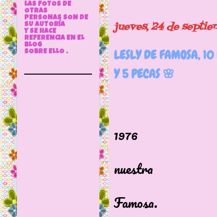
LAS FOTOS DE
OTRAS
PERSONAS SON DE
jueves, 24 de septi
SU AUTORÍA
Y SE HACE
REFERENCIA EN EL
BLOG
LESLY DE FAMOSA, 10 
SOBRE ELLO .
Y 5 PECAS 🌸
Lesly de 
1976
Lesly es
nuestra
queridí
Famosa.