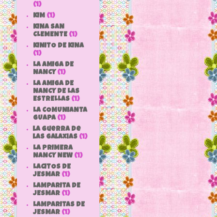
(1)
KIM
(1)
KINA SAN
CLEMENTE
(1)
KINITO DE KINA
(1)
LA AMIGA DE
NANCY
(1)
LA AMIGA DE
NANCY DE LAS
ESTRELLAS
(1)
LA COMUNIANTA
GUAPA
(1)
la guerra de
las galaxias
(1)
LA PRIMERA
NANCY NEW
(1)
LACITOS DE
JESMAR
(1)
LAMPARITA DE
JESMAR
(1)
LAMPARITAS DE
JESMAR
(1)