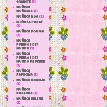
GIGANTE
(1)
MUÑECA
MUÑECOS
(1)
MUÑECA NOA
(2)
muñeca peggy
(1)
MUÑECA POLILLA
(1)
MUÑECA
PUEBLOS DEL
MUNDO
(1)
MUÑECA
PUEBLOS DEL
MUNDO DE FEBER
(1)
MUÑECA
RAPACIÑA
(1)
MUÑECA ROGELIA
(1)
MUÑECA
ROSAURA
(1)
MUÑECA SELENE
(1)