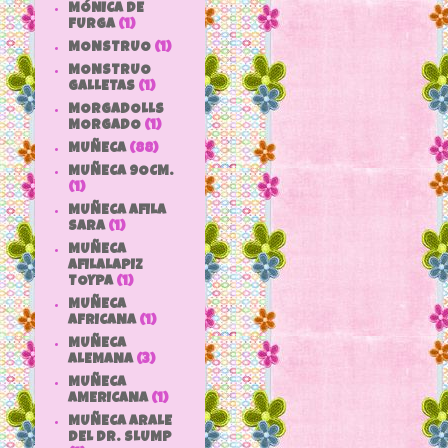
MÓNICA DE
FURGA
(1)
MONSTRUO
(1)
MONSTRUO
GALLETAS
(1)
MORGADOLLS
MORGADO
(1)
MUÑECA
(88)
MUÑECA 9OCM.
(1)
MUÑECA AFILA
SARA
(1)
MUÑECA
AFILALAPIZ
TOYPA
(1)
MUÑECA
AFRICANA
(1)
MUÑECA
ALEMANA
(3)
MUÑECA
AMERICANA
(1)
MUÑECA ARALE
DEL DR. SLUMP