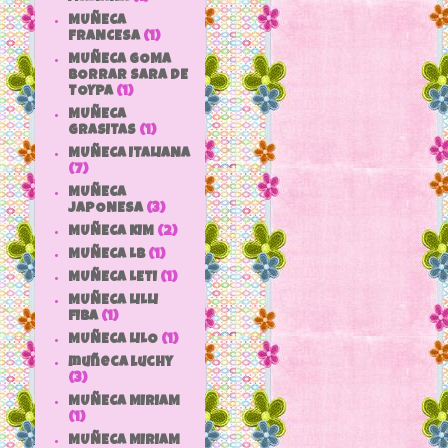
MUÑECA
FRANCESA
(1)
MUÑECA GOMA
BORRAR SARA DE
TOYPA
(1)
MUÑECA
GRASITAS
(1)
MUÑECA ITALIANA
(7)
MUÑECA
JAPONESA
(3)
MUÑECA KIM
(2)
MUÑECA LB
(1)
MUÑECA LETI
(1)
MUÑECA LILLI
FIBA
(1)
MUÑECA LILO
(1)
muñeca luchy
(3)
MUÑECA MIRIAM
(1)
MUÑECA MIRIAM