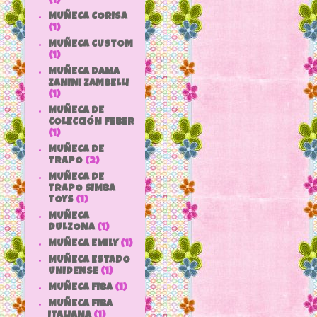
(1)
MUÑECA CORISA
(1)
MUÑECA CUSTOM
(1)
MUÑECA DAMA
ZANINI ZAMBELLI
(1)
MUÑECA DE
COLECCIÓN FEBER
(1)
MUÑECA DE
TRAPO
(2)
MUÑECA DE
TRAPO SIMBA
TOYS
(1)
MUÑECA
DULZONA
(1)
MUÑECA EMILY
(1)
MUÑECA ESTADO
UNIDENSE
(1)
MUÑECA FIBA
(1)
MUÑECA FIBA
ITALIANA
(1)