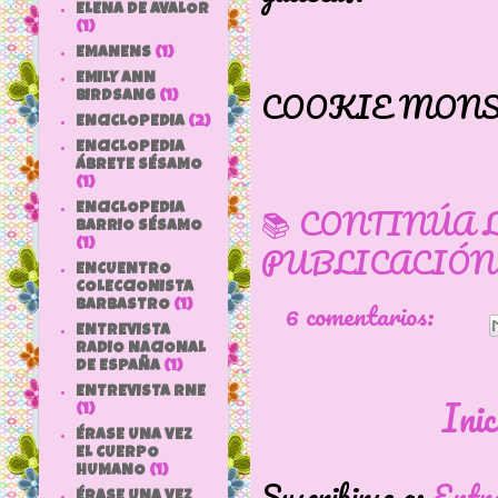
ELENA DE AVALOR
(1)
COUNT
EMANENS
(1)
EMILY ANN
COOKIE MONS
BIRDSANG
(1)
ENCICLOPEDIA
(2)
ENCICLOPEDIA
ÁBRETE SÉSAMO
(1)
📚 CONTINÚA 
ENCICLOPEDIA
BARRIO SÉSAMO
(1)
PUBLICACIÓN
ENCUENTRO
COLECCIONISTA
6 comentarios:
BARBASTRO
(1)
ENTREVISTA
RADIO NACIONAL
DE ESPAÑA
(1)
ENTREVISTA RNE
Inic
(1)
ÉRASE UNA VEZ
EL CUERPO
HUMANO
(1)
Suscribirse a:
Entr
ÉRASE UNA VEZ