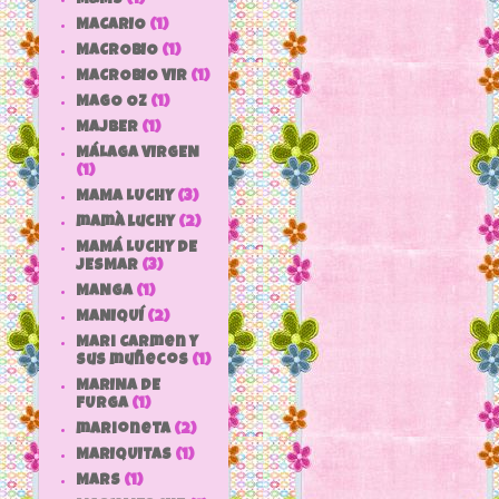
MACARIO
(1)
MACROBIO
(1)
MACROBIO VIR
(1)
MAGO OZ
(1)
MAJBER
(1)
MÁLAGA VIRGEN
(1)
MAMA LUCHY
(3)
mamà luchy
(2)
MAMÁ LUCHY DE
JESMAR
(3)
MANGA
(1)
MANIQUÍ
(2)
Mari Carmen y
sus muñecos
(1)
MARINA DE
FURGA
(1)
marioneta
(2)
MARIQUITAS
(1)
MARS
(1)