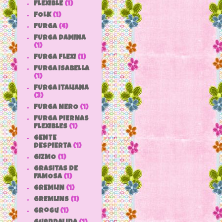
FLEXIBLE
(1)
FOLK
(1)
FURGA
(4)
FURGA DAMINA
(1)
FURGA FLEXI
(1)
FURGA ISABELLA
(1)
FURGA ITALIANA
(3)
FURGA NERO
(1)
FURGA PIERNAS
FLEXIBLES
(1)
GENTE
DESPIERTA
(1)
GIZMO
(1)
GRASITAS DE
FAMOSA
(1)
GREMLIN
(1)
GREMLINS
(1)
grogu
(1)