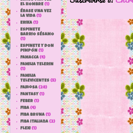
EL HOMBRE
(1)
ÉRASE UNA VEZ
LA VIDA
(1)
ERIKA
(1)
ESPINETE
BARRIO SÉSAMO
(1)
ESPINETE Y DON
PIMPÓN
(1)
FAMACCA
(4)
FAMILIA TELERIN
(1)
FAMILIA
TELEVICENTES
(5)
Famosa
(28)
FANTASY
(1)
FEBER
(1)
FIBA
(4)
FIBA BRUNA
(1)
fiba italiana
(2)
FLEXI
(1)