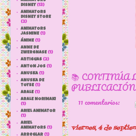
ANIMATORS
DISNEY
(13)
ANIMATORS
DISNEY STORE
(2)
ANIMATORS
JASMINE
(1)
ÁNIME
(1)
ANNE DE
ZWERGNASE
(1)
antiguas
(2)
ANTON JOS
(1)
📚 CONTINÚA 
ANUSKA
(1)
ANUSKA DE
PUBLICACIÓN
TOYSE
(1)
ARALE
(1)
11 comentarios:
ARALE NORIMAKI
(1)
ARIEL ANIMATOR
(1)
ARIEL
viernes, 4 de septi
ANIMATORS
(1)
arreglar
(1)