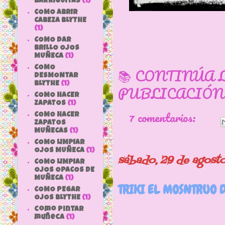
BARRIGUITAS
(1)
COMO ABRIR
CABEZA BLYTHE
(1)
COMO DAR
BRILLO OJOS
MUÑECA
(1)
COMO
📚 CONTINÚA 
DESMONTAR
BLYTHE
(1)
PUBLICACIÓN
COMO HACER
ZAPATOS
(1)
7 comentarios:
COMO HACER
ZAPATOS
MUÑECAS
(1)
COMO LIMPIAR
OJOS MUÑECA
(1)
sábado, 29 de agost
COMO LIMPIAR
OJOS OPACOS DE
MUÑECA
(1)
TRIKI EL MOSNTRUO D
COMO PEGAR
OJOS BLYTHE
(1)
como pintar
muñeca
(1)