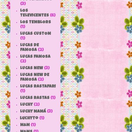
(3)
LOS
TELEVICENTES
(6)
LOS TEMBLORS
(1)
LUCAS CUSTOM
(1)
LUCAS DE
FAMOSA
(2)
LUCAS FAMOSA
(2)
LUCAS NEW
(3)
LUCAS NEW DE
FAMOSA
(2)
LUCAS RASTAFARI
(1)
LUCAS RASTAS
(1)
LUCHY
(2)
LUCHY MAMÁ
(3)
luchyto
(1)
M&M
(1)
M&MS
(1)