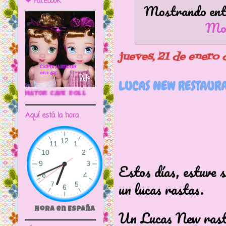
❤ Facebook
Mostrando entr
Mos
jueves, 21 de enero
LUCAS NEW RESTAURA
🌼CRIPTA ANIMATOR CAVE DOLL
Aquí está la hora
Estos días, estuve 
un lucas rastas.
Hora en España
Un Lucas New rast