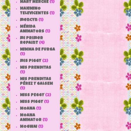
MARY MERCHE
(1)
MAXIMINO
TELEVICENTES
(1)
mencyn
(1)
MÉRIDA
ANIMATORS
(1)
mi primer
repaint
(4)
MIMMA DE FURGA
(1)
mis piggy
(2)
MIS PRENDITAS
(1)
MIS PRENDITAS
PÉREZ Y GALSEM
(1)
MISS PEGGY
(2)
MISS PIGGY
(1)
MOANA
(1)
MOANA
ANIMATOR
(1)
MOGWAI
(1)