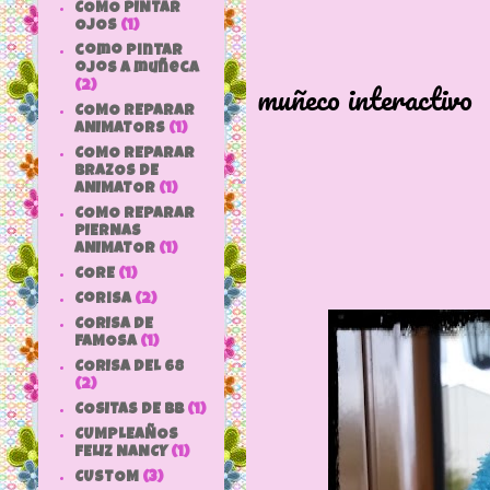
COMO PINTAR
OJOS
(1)
Para hoy
como pintar
ojos a muñeca
muñeco interactivo
(2)
COMO REPARAR
de has
ANIMATORS
(1)
COMO REPARAR
Europe S
BRAZOS DE
ANIMATOR
(1)
COMO REPARAR
PIERNAS
ANIMATOR
(1)
CORE
(1)
Corisa
(2)
CORISA DE
FAMOSA
(1)
CORISA DEL 68
(2)
COSITAS DE bb
(1)
CUMPLEAÑOS
FELIZ NANCY
(1)
CUSTOM
(3)