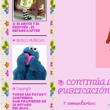
🌼 EL ANTES Y EL
DESPUÉS . EL
BEFORE & AFTER
❤ BUSCO MUÑECAS
📚 CONTINÚA 
PUBLICACIÓN
✿ Copyright
TODAS LAS FOTOS Y
CONTENIDO
7 comentarios:
SON PROPIEDAD DE
LA AUTORA
DEL BLOG.