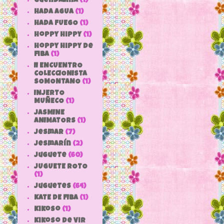
Guendalina
(1)
HADA AGUA
(1)
HADA FUEGO
(1)
hoppy hippy
(1)
hoppy hippy de
fiba
(1)
II ENCUENTRO
COLECCIONISTA
SOMONTANO
(1)
INJERTO
MUÑECO
(1)
JASMINE
ANIMATORS
(1)
jesmar
(7)
jesmarín
(2)
juguete
(60)
JUGUETE ROTO
(1)
Juguetes
(64)
KATE DE FIBA
(1)
Kikoso
(1)
Kikoso de Vir