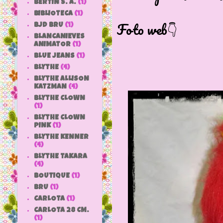
BERTIN S. A.
(1)
BIBLIOTECA
(1)
Foto web👇
BJD BRU
(1)
BLANCANIEVES
ANIMATOR
(1)
BLUE JEANS
(1)
BLYTHE
(4)
BLYTHE ALLISON
KATZMAN
(4)
BLYTHE CLOWN
(1)
BLYTHE CLOWN
PINK
(1)
BLYTHE KENNER
(4)
BLYTHE TAKARA
(4)
BOUTIQUE
(1)
BRU
(1)
CARLOTA
(1)
CARLOTA 28 CM.
(1)