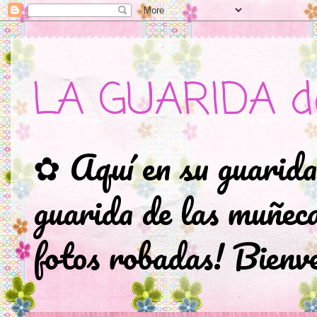
LA GUARIDA d
✿ Aquí en su guarida
guarida de las muñec
fotos robadas! Bienve