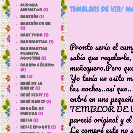
AURORA
TEMBLORS DE VIR/ M
ANIMATOR
(1)
BABERÍN
(1)
BABERÍN DE BB
(1)
baby yoda
(1)
Pronto sería el cum
BARRIGUITAS
(1)
BARRIGUITAS
sabía que regalarle,
PLANETA
AGOSTINI
(1)
muñequero.Pero quer
BARRIO SÉSAMO
(5)
Yo tenía un osito m
bb
(2)
las noches..así que..
BEBÉ DE LA
NANCY
(1)
entré en una pequeña
BEBÉ LESLY
(1)
BEBÉ NANCY
(1)
TEMBLOR DE VIR, 
BEGOÑA DE
FAMOSA
(1)
pareció original y el
BELLA
(1)
Le compré este no
BELLE EPOQUE
(1)