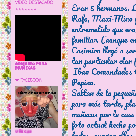
VÍDEO DESTACADO
Eran 5 hermanos. La
⭐⭐⭐⭐⭐⭐⭐
Rafa, Maxi-Mino y 
entremetido que era,
familiar. (aunque en 
Casimiro llegó a se
tan particular clan 
ARMARIO PARA
Iban Comandados to
MUÑECAS
Pepino.
❤ FACEBOOK
Saltan de la pequeña
para más tarde, pla
muñecos por la casa
foto actual hecha po
todos, aunque ellos
🌼 LA CUEVA DE LAS MUÑECAS