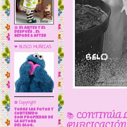
🌼 EL ANTES Y EL
DESPUÉS . EL
BEFORE & AFTER
❤ BUSCO MUÑECAS
✿ Copyright
TODAS LAS FOTOS Y
📚 CONTINÚA 
CONTENIDO
SON PROPIEDAD DE
PUBLICACIÓN
LA AUTORA
DEL BLOG.