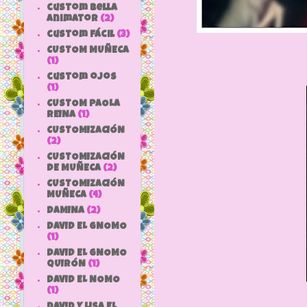
custom bella
animator
(2)
custom fácil
(3)
CUSTOM MUÑECA
(1)
custom ojos
(1)
CUSTOM PAOLA
REINA
(1)
CUSTOMIZACIÓN
(2)
CUSTOMIZACIÓN
DE MUÑECA
(2)
CUSTOMIZACIÓN
MUÑECA
(4)
DAMINA
(2)
DAVID EL GNOMO
(1)
DAVID EL GNOMO
QUIRÓN
(1)
DAVID EL NOMO
(1)
DAVID Y LISA EL