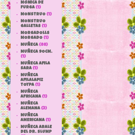
MÓNICA DE
FURGA
(1)
MONSTRUO
(1)
MONSTRUO
GALLETAS
(1)
MORGADOLLS
MORGADO
(1)
MUÑECA
(88)
MUÑECA 9OCM.
(1)
MUÑECA AFILA
SARA
(1)
MUÑECA
AFILALAPIZ
TOYPA
(1)
MUÑECA
AFRICANA
(1)
MUÑECA
ALEMANA
(3)
MUÑECA
AMERICANA
(1)
MUÑECA ARALE
DEL DR. SLUMP