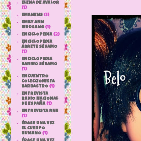
ELENA DE AVALOR
(1)
EMANENS
(1)
EMILY ANN
BIRDSANG
(1)
ENCICLOPEDIA
(2)
ENCICLOPEDIA
ÁBRETE SÉSAMO
(1)
ENCICLOPEDIA
BARRIO SÉSAMO
(1)
ENCUENTRO
COLECCIONISTA
BARBASTRO
(1)
ENTREVISTA
RADIO NACIONAL
DE ESPAÑA
(1)
ENTREVISTA RNE
(1)
ÉRASE UNA VEZ
EL CUERPO
HUMANO
(1)
ÉRASE UNA VEZ