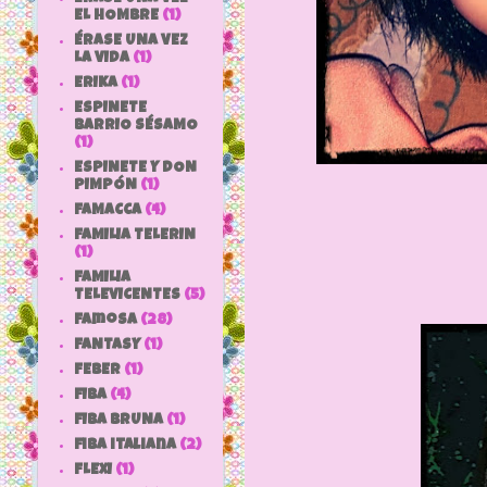
EL HOMBRE
(1)
ÉRASE UNA VEZ
LA VIDA
(1)
ERIKA
(1)
ESPINETE
BARRIO SÉSAMO
(1)
ESPINETE Y DON
PIMPÓN
(1)
FAMACCA
(4)
FAMILIA TELERIN
(1)
FAMILIA
TELEVICENTES
(5)
Famosa
(28)
FANTASY
(1)
FEBER
(1)
FIBA
(4)
FIBA BRUNA
(1)
fiba italiana
(2)
FLEXI
(1)