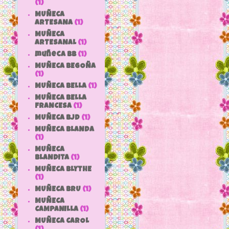
(1)
MUÑECA
ARTESANA
(1)
MUÑECA
ARTESANAL
(1)
muñeca bb
(1)
MUÑECA BEGOÑA
(1)
MUÑECA BELLA
(1)
MUÑECA BELLA
FRANCESA
(1)
MUÑECA BJD
(1)
MUÑECA BLANDA
(1)
MUÑECA
BLANDITA
(1)
MUÑECA BLYTHE
(1)
MUÑECA BRU
(1)
MUÑECA
CAMPANILLA
(1)
MUÑECA CAROL