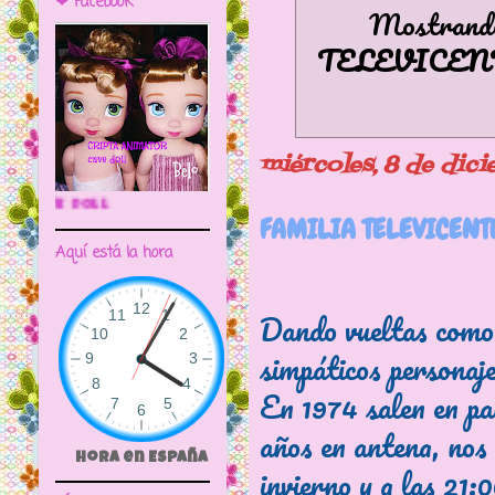
❤ Facebook
Mostrando 
TELEVICEN
miércoles, 8 de dic
🌼CRIPTA ANIMATOR CAVE DOLL
FAMILIA TELEVICENTE
Aquí está la hora
Dando vueltas como 
simpáticos personaje
En 1974 salen en pa
años en antena, nos
Hora en España
invierno y a las 21: