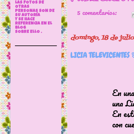
LAS FOTOS DE
OTRAS
5 comentarios:
PERSONAS SON DE
SU AUTORÍA
Y SE HACE
REFERENCIA EN EL
BLOG
SOBRE ELLO .
domingo, 18 de juli
LICIA TELEVICENTES 
En una publica
una Licia habla
En esta ocasión
con cuerpo de 