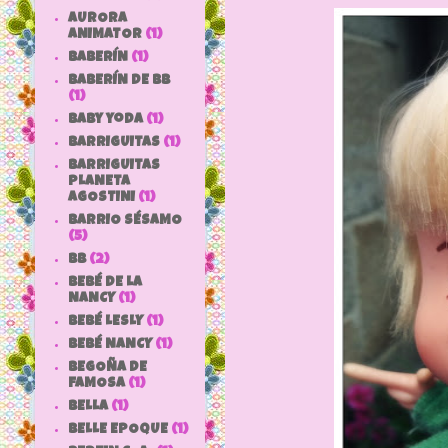
AURORA
ANIMATOR
(1)
BABERÍN
(1)
BABERÍN DE BB
(1)
baby yoda
(1)
BARRIGUITAS
(1)
BARRIGUITAS
PLANETA
AGOSTINI
(1)
BARRIO SÉSAMO
(5)
bb
(2)
BEBÉ DE LA
NANCY
(1)
BEBÉ LESLY
(1)
BEBÉ NANCY
(1)
BEGOÑA DE
FAMOSA
(1)
BELLA
(1)
BELLE EPOQUE
(1)