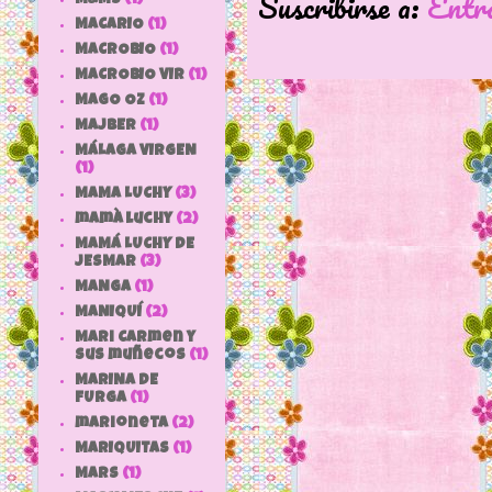
Suscribirse a:
Entr
MACARIO
(1)
MACROBIO
(1)
MACROBIO VIR
(1)
MAGO OZ
(1)
MAJBER
(1)
MÁLAGA VIRGEN
(1)
MAMA LUCHY
(3)
mamà luchy
(2)
MAMÁ LUCHY DE
JESMAR
(3)
MANGA
(1)
MANIQUÍ
(2)
Mari Carmen y
sus muñecos
(1)
MARINA DE
FURGA
(1)
marioneta
(2)
MARIQUITAS
(1)
MARS
(1)