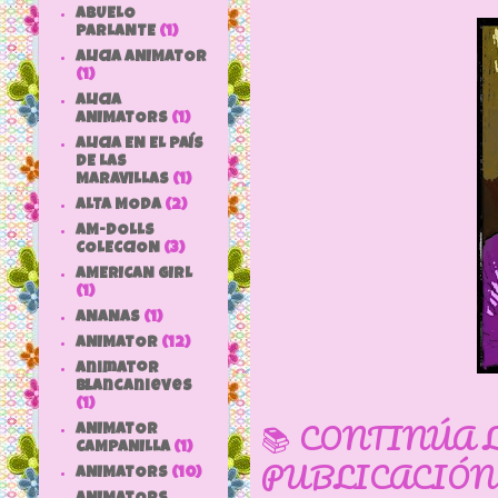
ABUELO
PARLANTE
(1)
ALICIA ANIMATOR
(1)
ALICIA
ANIMATORS
(1)
ALICIA EN EL PAÍS
DE LAS
MARAVILLAS
(1)
ALTA MODA
(2)
AM-DOLLS
COLECCION
(3)
AMERICAN GIRL
(1)
ANANAS
(1)
ANIMATOR
(12)
animator
blancanieves
(1)
📚 CONTINÚA 
ANIMATOR
CAMPANILLA
(1)
PUBLICACIÓN
ANIMATORS
(10)