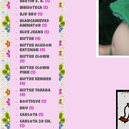
BERTIN S. A.
(1)
BIBLIOTECA
(1)
BJD BRU
(1)
BLANCANIEVES
ANIMATOR
(1)
BLUE JEANS
(1)
BLYTHE
(4)
BLYTHE ALLISON
KATZMAN
(4)
BLYTHE CLOWN
(1)
BLYTHE CLOWN
PINK
(1)
BLYTHE KENNER
(4)
BLYTHE TAKARA
(4)
BOUTIQUE
(1)
BRU
(1)
CARLOTA
(1)
CARLOTA 28 CM.
(1)