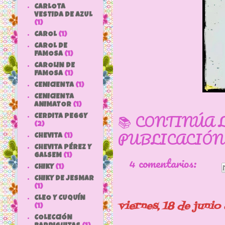
CARLOTA
VESTIDA DE AZUL
(1)
CAROL
(1)
CAROL DE
FAMOSA
(1)
CAROLIN DE
FAMOSA
(1)
CENICIENTA
(1)
CENICIENTA
ANIMATOR
(1)
📚 CONTINÚA 
CERDITA PEGGY
(2)
PUBLICACIÓN
CHEVITA
(1)
CHEVITA PÉREZ Y
GALSEM
(1)
4 comentarios:
CHIKY
(1)
CHIKY DE JESMAR
(1)
CLEO Y CUQUÍN
viernes, 18 de junio
(1)
COLECCIÓN