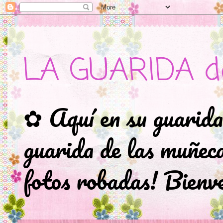
LA GUARIDA d
✿ Aquí en su guarida
guarida de las muñec
fotos robadas! Bienve