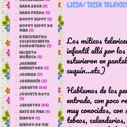
Guendalina
(1)
LICIA/ TICIA TELEVIC
HADA AGUA
(1)
HADA FUEGO
(1)
hoppy hippy
(1)
hoppy hippy de
fiba
(1)
Los míticos televice
II ENCUENTRO
COLECCIONISTA
infantil allá por lo
SOMONTANO
(1)
INJERTO
estuvieron en pantal
MUÑECO
(1)
JASMINE
cuquín...etc)
ANIMATORS
(1)
jesmar
(7)
jesmarín
(2)
Hablamos de los pers
juguete
(60)
JUGUETE ROTO
entrada, con poco r
(1)
Juguetes
(64)
muy conocidos, con s
KATE DE FIBA
(1)
tebeos, calendarios,
Kikoso
(1)
Kikoso de Vir