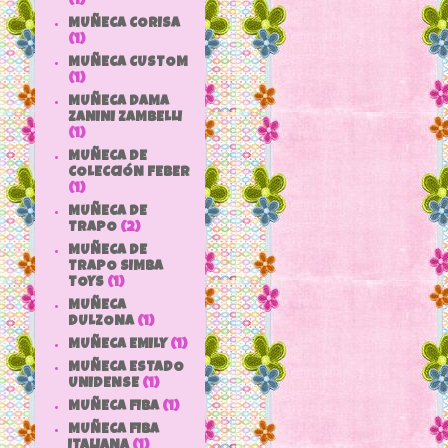
(1)
MUÑECA CORISA
(1)
MUÑECA CUSTOM
(1)
MUÑECA DAMA
ZANINI ZAMBELLI
(1)
MUÑECA DE
COLECCIÓN FEBER
(1)
MUÑECA DE
TRAPO
(2)
MUÑECA DE
TRAPO SIMBA
TOYS
(1)
MUÑECA
DULZONA
(1)
MUÑECA EMILY
(1)
MUÑECA ESTADO
UNIDENSE
(1)
MUÑECA FIBA
(1)
MUÑECA FIBA
ITALIANA
(1)