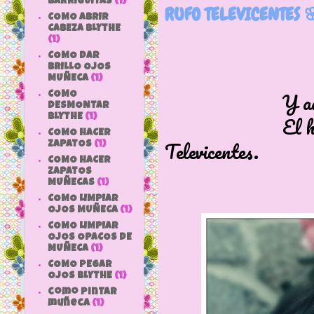
BARRIGUITAS
(1)
RUFO TELEVICENTES 
COMO ABRIR
CABEZA BLYTHE
(1)
COMO DAR
BRILLO OJOS
MUÑECA
(1)
Y aquí ten
COMO
DESMONTAR
El hermano m
BLYTHE
(1)
COMO HACER
Televicentes.
ZAPATOS
(1)
COMO HACER
ZAPATOS
MUÑECAS
(1)
COMO LIMPIAR
OJOS MUÑECA
(1)
COMO LIMPIAR
OJOS OPACOS DE
MUÑECA
(1)
COMO PEGAR
OJOS BLYTHE
(1)
como pintar
muñeca
(1)