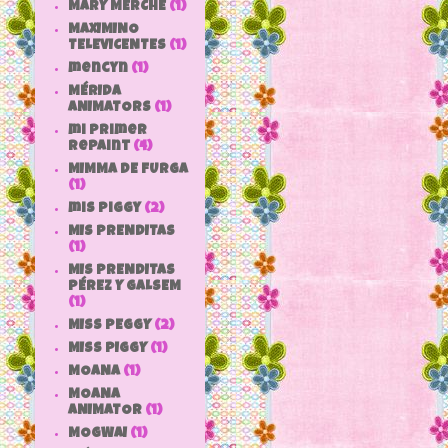
MARY MERCHE
(1)
MAXIMINO
TELEVICENTES
(1)
mencyn
(1)
MÉRIDA
ANIMATORS
(1)
mi primer
repaint
(4)
MIMMA DE FURGA
(1)
mis piggy
(2)
MIS PRENDITAS
(1)
MIS PRENDITAS
PÉREZ Y GALSEM
(1)
MISS PEGGY
(2)
MISS PIGGY
(1)
MOANA
(1)
MOANA
ANIMATOR
(1)
MOGWAI
(1)