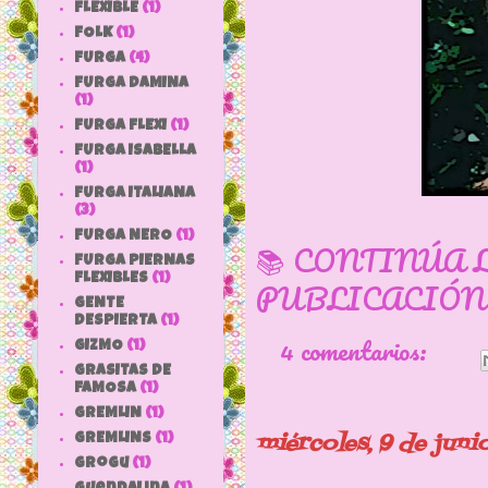
FLEXIBLE
(1)
FOLK
(1)
FURGA
(4)
FURGA DAMINA
(1)
FURGA FLEXI
(1)
FURGA ISABELLA
(1)
FURGA ITALIANA
(3)
FURGA NERO
(1)
📚 CONTINÚA 
FURGA PIERNAS
FLEXIBLES
(1)
PUBLICACIÓN
GENTE
DESPIERTA
(1)
4 comentarios:
GIZMO
(1)
GRASITAS DE
FAMOSA
(1)
GREMLIN
(1)
miércoles, 9 de juni
GREMLINS
(1)
grogu
(1)