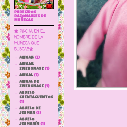
PARECIDOS
RAZONABLES DE
MUÑECAS
🌼 PINCHA EN EL
NOMBRE DE LA
MUÑECA QUE
BUSCAS🌼
ABIGAIL
(1)
ABIGAIL
ZWERGNASE
(1)
ABIGAL
(1)
ABIGAL DE
ZWERGNASE
(1)
ABUELO
CUENTACUENTOS
(1)
ABUELO DE
JESMAR
(1)
ABUELO
JESMARÍN
(1)