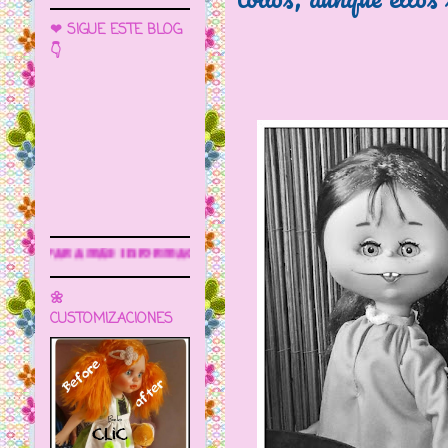
❤ SIGUE ESTE BLOG
👇
Sigue este blog para más inform
🌼
CUSTOMIZACIONES