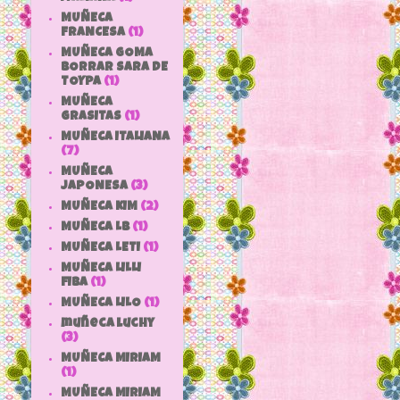
MUÑECA
FRANCESA
(1)
MUÑECA GOMA
BORRAR SARA DE
TOYPA
(1)
MUÑECA
GRASITAS
(1)
MUÑECA ITALIANA
(7)
MUÑECA
JAPONESA
(3)
MUÑECA KIM
(2)
MUÑECA LB
(1)
MUÑECA LETI
(1)
MUÑECA LILLI
FIBA
(1)
MUÑECA LILO
(1)
muñeca luchy
(3)
MUÑECA MIRIAM
(1)
MUÑECA MIRIAM