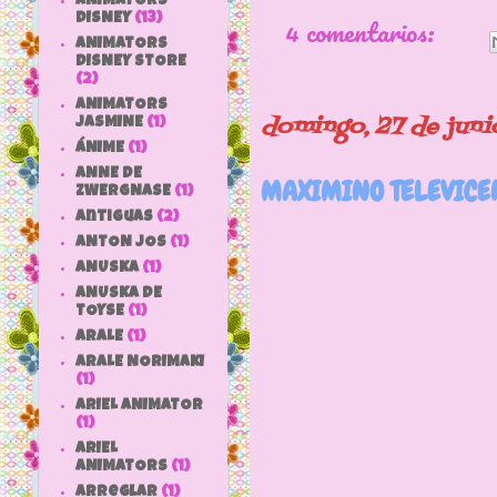
ANIMATORS
4 comentarios:
DISNEY
(13)
ANIMATORS
DISNEY STORE
(2)
ANIMATORS
domingo, 27 de juni
JASMINE
(1)
ÁNIME
(1)
ANNE DE
MAXIMINO TELEVICEN
ZWERGNASE
(1)
antiguas
(2)
ANTON JOS
(1)
ANUSKA
(1)
ANUSKA DE
TOYSE
(1)
ARALE
(1)
Y con esta e
ARALE NORIMAKI
(1)
pequeño de l
ARIEL ANIMATOR
(1)
ARIEL
ANIMATORS
(1)
arreglar
(1)