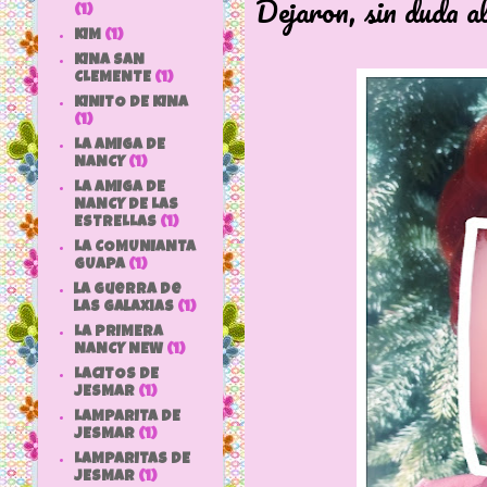
Dejaron, sin duda al
(1)
KIM
(1)
KINA SAN
CLEMENTE
(1)
KINITO DE KINA
(1)
LA AMIGA DE
NANCY
(1)
LA AMIGA DE
NANCY DE LAS
ESTRELLAS
(1)
LA COMUNIANTA
GUAPA
(1)
la guerra de
las galaxias
(1)
LA PRIMERA
NANCY NEW
(1)
LACITOS DE
JESMAR
(1)
LAMPARITA DE
JESMAR
(1)
LAMPARITAS DE
JESMAR
(1)