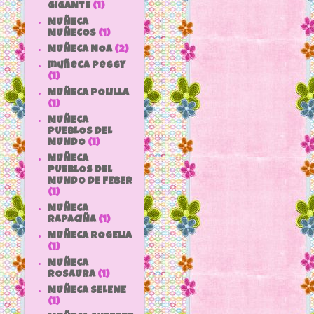
GIGANTE
(1)
MUÑECA
MUÑECOS
(1)
MUÑECA NOA
(2)
muñeca peggy
(1)
MUÑECA POLILLA
(1)
MUÑECA
PUEBLOS DEL
MUNDO
(1)
MUÑECA
PUEBLOS DEL
MUNDO DE FEBER
(1)
MUÑECA
RAPACIÑA
(1)
MUÑECA ROGELIA
(1)
MUÑECA
ROSAURA
(1)
MUÑECA SELENE
(1)