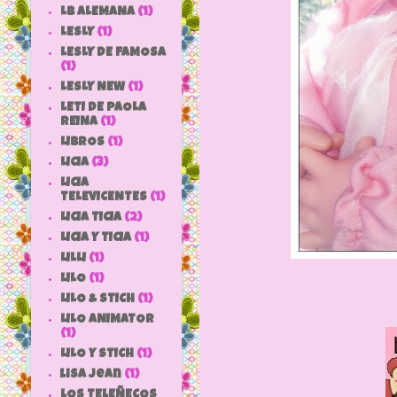
LB ALEMANA
(1)
LESLY
(1)
LESLY DE FAMOSA
(1)
LESLY NEW
(1)
LETI DE PAOLA
REINA
(1)
LIBROS
(1)
LICIA
(3)
LICIA
TELEVICENTES
(1)
LICIA TICIA
(2)
LICIA Y TICIA
(1)
LILLI
(1)
LILO
(1)
LILO & STICH
(1)
LILO ANIMATOR
(1)
LILO Y STICH
(1)
lisa jean
(1)
LOS TELEÑECOS