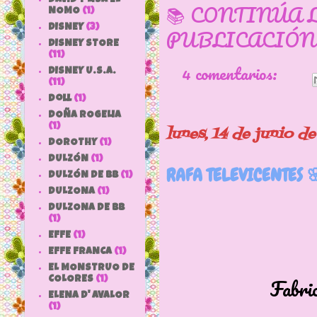
📚 CONTINÚA 
NOMO
(1)
DISNEY
(3)
PUBLICACIÓN
DISNEY STORE
(11)
4 comentarios:
DISNEY U.S.A.
(11)
doll
(1)
DOÑA ROGELIA
(1)
lunes, 14 de junio d
DOROTHY
(1)
DULZÓN
(1)
RAFA TELEVICENTES 
DULZÓN DE BB
(1)
DULZONA
(1)
DULZONA DE BB
(1)
EFFE
(1)
EFFE FRANCA
(1)
EL MONSTRUO DE
Fabricado por
COLORES
(1)
ELENA D' AVALOR
(1)