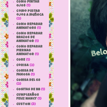
COMO PINTAR
OJOS
(1)
como pintar
ojos a muñeca
(2)
COMO REPARAR
ANIMATORS
(1)
COMO REPARAR
BRAZOS DE
ANIMATOR
(1)
COMO REPARAR
PIERNAS
ANIMATOR
(1)
CORE
(1)
Corisa
(2)
CORISA DE
FAMOSA
(1)
CORISA DEL 68
(2)
COSITAS DE bb
(1)
CUMPLEAÑOS
FELIZ NANCY
(1)
CUSTOM
(3)