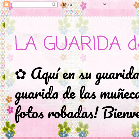
LA GUARIDA d
✿ Aquí en su guarida
guarida de las muñec
fotos robadas! Bienve