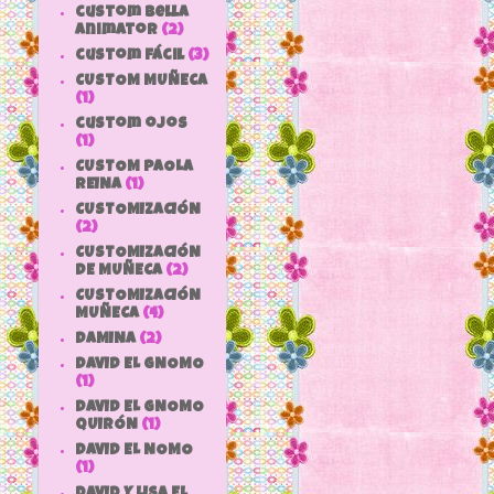
custom bella
animator
(2)
custom fácil
(3)
CUSTOM MUÑECA
(1)
custom ojos
(1)
CUSTOM PAOLA
REINA
(1)
CUSTOMIZACIÓN
(2)
CUSTOMIZACIÓN
DE MUÑECA
(2)
CUSTOMIZACIÓN
MUÑECA
(4)
DAMINA
(2)
DAVID EL GNOMO
(1)
DAVID EL GNOMO
QUIRÓN
(1)
DAVID EL NOMO
(1)
DAVID Y LISA EL