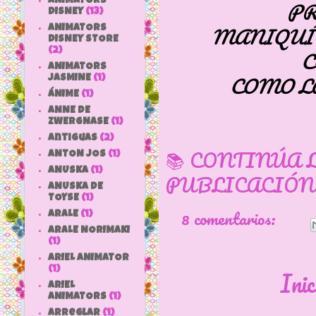
ANIMATORS
PR
DISNEY
(13)
MANIQUÍ 
ANIMATORS
DISNEY STORE
(2)
C
ANIMATORS
COMO LA
JASMINE
(1)
ÁNIME
(1)
ANNE DE
ZWERGNASE
(1)
antiguas
(2)
📚 CONTINÚA 
ANTON JOS
(1)
ANUSKA
(1)
PUBLICACIÓN
ANUSKA DE
TOYSE
(1)
8 comentarios:
ARALE
(1)
ARALE NORIMAKI
(1)
ARIEL ANIMATOR
(1)
Inic
ARIEL
ANIMATORS
(1)
arreglar
(1)