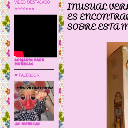
VÍDEO DESTACADO
INUSUAL VER
⭐⭐⭐⭐⭐⭐⭐
ES ENCONTRA
SOBRE ESTA 
ARMARIO PARA
MUÑECAS
❤ FACEBOOK
🌼 LA CUEVA DE LAS MUÑECAS