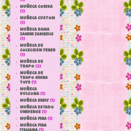
(1)
MUÑECA CORISA
(1)
MUÑECA CUSTOM
(1)
MUÑECA DAMA
ZANINI ZAMBELLI
(1)
MUÑECA DE
COLECCIÓN FEBER
(1)
MUÑECA DE
TRAPO
(2)
MUÑECA DE
TRAPO SIMBA
TOYS
(1)
MUÑECA
DULZONA
(1)
MUÑECA EMILY
(1)
MUÑECA ESTADO
UNIDENSE
(1)
MUÑECA FIBA
(1)
MUÑECA FIBA
ITALIANA
(1)