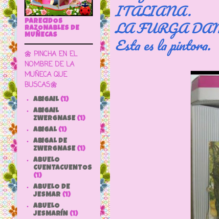
ITALIANA.
LA FURGA DA
PARECIDOS
RAZONABLES DE
MUÑECAS
Esta es la pintora.
🌼 PINCHA EN EL
NOMBRE DE LA
MUÑECA QUE
BUSCAS🌼
ABIGAIL
(1)
ABIGAIL
ZWERGNASE
(1)
ABIGAL
(1)
ABIGAL DE
ZWERGNASE
(1)
ABUELO
CUENTACUENTOS
(1)
ABUELO DE
JESMAR
(1)
ABUELO
JESMARÍN
(1)