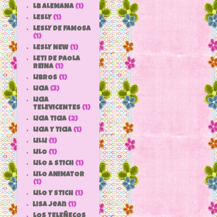
LB ALEMANA
(1)
LESLY
(1)
LESLY DE FAMOSA
(1)
LESLY NEW
(1)
LETI DE PAOLA
REINA
(1)
LIBROS
(1)
LICIA
(3)
LICIA
TELEVICENTES
(1)
LICIA TICIA
(2)
LICIA Y TICIA
(1)
LILLI
(1)
LILO
(1)
LILO & STICH
(1)
LILO ANIMATOR
(1)
LILO Y STICH
(1)
lisa jean
(1)
LOS TELEÑECOS