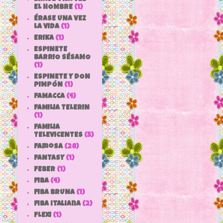
EL HOMBRE
(1)
ÉRASE UNA VEZ
LA VIDA
(1)
ERIKA
(1)
ESPINETE
BARRIO SÉSAMO
(1)
ESPINETE Y DON
PIMPÓN
(1)
FAMACCA
(4)
FAMILIA TELERIN
(1)
FAMILIA
TELEVICENTES
(5)
Famosa
(28)
FANTASY
(1)
FEBER
(1)
FIBA
(4)
FIBA BRUNA
(1)
fiba italiana
(2)
FLEXI
(1)