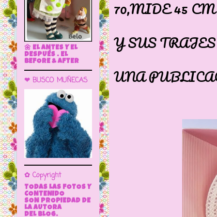
70,MIDE 45 CM
ES ALTA
Y SUS TRAJES
🌼 EL ANTES Y EL
COMO Y
DESPUÉS . EL
BEFORE & AFTER
UNA PUBLICA
❤ BUSCO MUÑECAS
✿ Copyright
TODAS LAS FOTOS Y
CONTENIDO
SON PROPIEDAD DE
LA AUTORA
DEL BLOG.