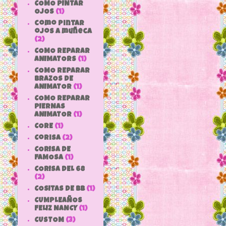
COMO PINTAR
OJOS
(1)
como pintar
ojos a muñeca
(2)
COMO REPARAR
ANIMATORS
(1)
COMO REPARAR
BRAZOS DE
ANIMATOR
(1)
COMO REPARAR
PIERNAS
ANIMATOR
(1)
CORE
(1)
Corisa
(2)
CORISA DE
FAMOSA
(1)
CORISA DEL 68
(2)
COSITAS DE bb
(1)
CUMPLEAÑOS
FELIZ NANCY
(1)
CUSTOM
(3)