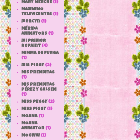
MARY MERCHE
(1)
MAXIMINO
TELEVICENTES
(1)
mencyn
(1)
MÉRIDA
ANIMATORS
(1)
mi primer
repaint
(4)
MIMMA DE FURGA
(1)
mis piggy
(2)
MIS PRENDITAS
(1)
MIS PRENDITAS
PÉREZ Y GALSEM
(1)
MISS PEGGY
(2)
MISS PIGGY
(1)
MOANA
(1)
MOANA
ANIMATOR
(1)
MOGWAI
(1)