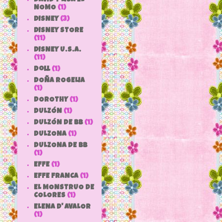
NOMO
(1)
DISNEY
(3)
DISNEY STORE
(11)
DISNEY U.S.A.
(11)
doll
(1)
DOÑA ROGELIA
(1)
DOROTHY
(1)
DULZÓN
(1)
DULZÓN DE BB
(1)
DULZONA
(1)
DULZONA DE BB
(1)
EFFE
(1)
EFFE FRANCA
(1)
EL MONSTRUO DE
COLORES
(1)
ELENA D' AVALOR
(1)