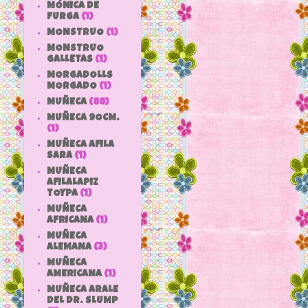
MÓNICA DE
FURGA
(1)
MONSTRUO
(1)
MONSTRUO
GALLETAS
(1)
MORGADOLLS
MORGADO
(1)
MUÑECA
(88)
MUÑECA 9OCM.
(1)
MUÑECA AFILA
SARA
(1)
MUÑECA
AFILALAPIZ
TOYPA
(1)
MUÑECA
AFRICANA
(1)
MUÑECA
ALEMANA
(3)
MUÑECA
AMERICANA
(1)
MUÑECA ARALE
DEL DR. SLUMP