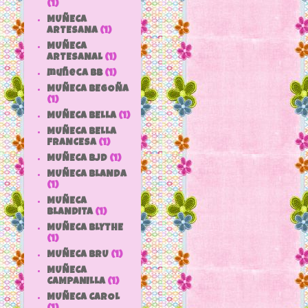
(1)
MUÑECA
ARTESANA
(1)
MUÑECA
ARTESANAL
(1)
muñeca bb
(1)
MUÑECA BEGOÑA
(1)
MUÑECA BELLA
(1)
MUÑECA BELLA
FRANCESA
(1)
MUÑECA BJD
(1)
MUÑECA BLANDA
(1)
MUÑECA
BLANDITA
(1)
MUÑECA BLYTHE
(1)
MUÑECA BRU
(1)
MUÑECA
CAMPANILLA
(1)
MUÑECA CAROL