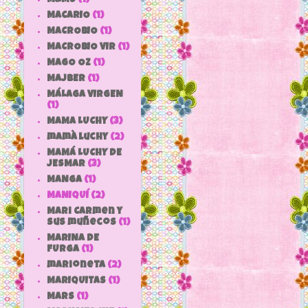
MACARIO
(1)
MACROBIO
(1)
MACROBIO VIR
(1)
MAGO OZ
(1)
MAJBER
(1)
MÁLAGA VIRGEN
(1)
MAMA LUCHY
(3)
mamà luchy
(2)
MAMÁ LUCHY DE
JESMAR
(3)
MANGA
(1)
MANIQUÍ
(2)
Mari Carmen y
sus muñecos
(1)
MARINA DE
FURGA
(1)
marioneta
(2)
MARIQUITAS
(1)
MARS
(1)