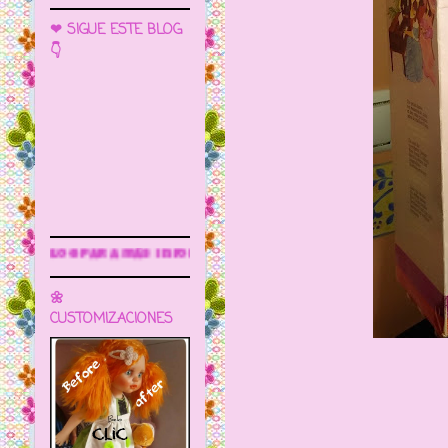
❤ SIGUE ESTE BLOG
👇
ormación
🌼
CUSTOMIZACIONES
FURG
NACE 