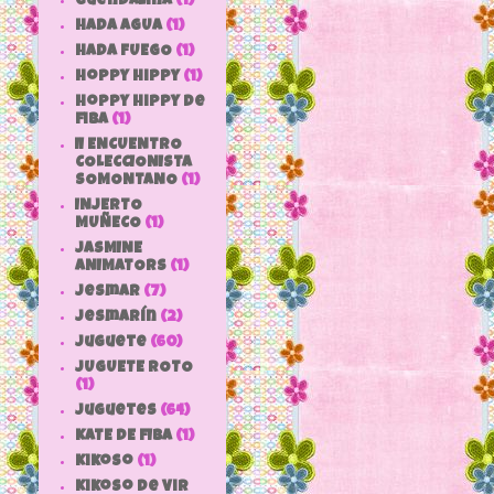
Guendalina
(1)
HADA AGUA
(1)
HADA FUEGO
(1)
hoppy hippy
(1)
hoppy hippy de
fiba
(1)
II ENCUENTRO
COLECCIONISTA
SOMONTANO
(1)
INJERTO
MUÑECO
(1)
JASMINE
ANIMATORS
(1)
jesmar
(7)
jesmarín
(2)
juguete
(60)
JUGUETE ROTO
(1)
Juguetes
(64)
KATE DE FIBA
(1)
Kikoso
(1)
Kikoso de Vir