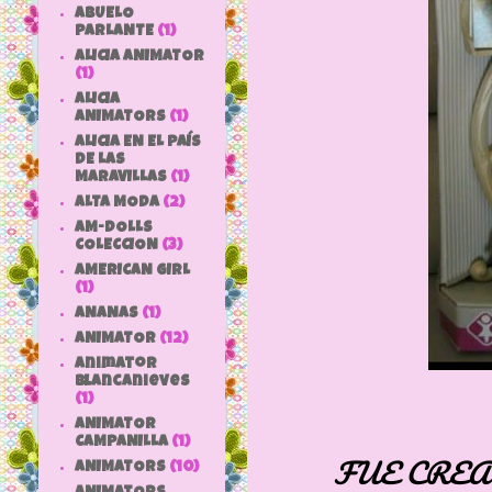
ABUELO
PARLANTE
(1)
ALICIA ANIMATOR
(1)
ALICIA
ANIMATORS
(1)
ALICIA EN EL PAÍS
DE LAS
MARAVILLAS
(1)
ALTA MODA
(2)
AM-DOLLS
COLECCION
(3)
AMERICAN GIRL
(1)
ANANAS
(1)
ANIMATOR
(12)
animator
blancanieves
(1)
ANIMATOR
CAMPANILLA
(1)
FUE CREA
ANIMATORS
(10)