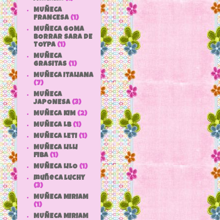
MUÑECA
FRANCESA
(1)
MUÑECA GOMA
BORRAR SARA DE
TOYPA
(1)
MUÑECA
GRASITAS
(1)
MUÑECA ITALIANA
(7)
MUÑECA
JAPONESA
(3)
MUÑECA KIM
(2)
MUÑECA LB
(1)
MUÑECA LETI
(1)
MUÑECA LILLI
FIBA
(1)
MUÑECA LILO
(1)
muñeca luchy
(3)
MUÑECA MIRIAM
(1)
MUÑECA MIRIAM