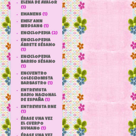
ELENA DE AVALOR
(1)
EMANENS
(1)
EMILY ANN
BIRDSANG
(1)
ENCICLOPEDIA
(2)
ENCICLOPEDIA
ÁBRETE SÉSAMO
(1)
ENCICLOPEDIA
BARRIO SÉSAMO
(1)
ENCUENTRO
COLECCIONISTA
BARBASTRO
(1)
ENTREVISTA
RADIO NACIONAL
DE ESPAÑA
(1)
ENTREVISTA RNE
(1)
ÉRASE UNA VEZ
EL CUERPO
HUMANO
(1)
ÉRASE UNA VEZ