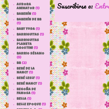
Suscribirse a:
Entr
AURORA
ANIMATOR
(1)
BABERÍN
(1)
BABERÍN DE BB
(1)
baby yoda
(1)
BARRIGUITAS
(1)
BARRIGUITAS
PLANETA
AGOSTINI
(1)
BARRIO SÉSAMO
(5)
bb
(2)
BEBÉ DE LA
NANCY
(1)
BEBÉ LESLY
(1)
BEBÉ NANCY
(1)
BEGOÑA DE
FAMOSA
(1)
BELLA
(1)
BELLE EPOQUE
(1)