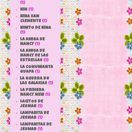
(1)
KIM
(1)
KINA SAN
CLEMENTE
(1)
KINITO DE KINA
(1)
LA AMIGA DE
NANCY
(1)
LA AMIGA DE
NANCY DE LAS
ESTRELLAS
(1)
LA COMUNIANTA
GUAPA
(1)
la guerra de
las galaxias
(1)
LA PRIMERA
NANCY NEW
(1)
LACITOS DE
JESMAR
(1)
LAMPARITA DE
JESMAR
(1)
LAMPARITAS DE
JESMAR
(1)