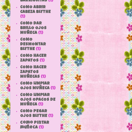
BARRIGUITAS
(1)
COMO ABRIR
CABEZA BLYTHE
(1)
COMO DAR
BRILLO OJOS
MUÑECA
(1)
COMO
DESMONTAR
BLYTHE
(1)
COMO HACER
ZAPATOS
(1)
COMO HACER
ZAPATOS
MUÑECAS
(1)
COMO LIMPIAR
OJOS MUÑECA
(1)
COMO LIMPIAR
OJOS OPACOS DE
MUÑECA
(1)
COMO PEGAR
OJOS BLYTHE
(1)
como pintar
muñeca
(1)