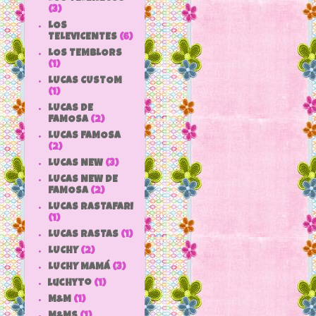
(3)
LOS
TELEVICENTES
(6)
LOS TEMBLORS
(1)
LUCAS CUSTOM
(1)
LUCAS DE
FAMOSA
(2)
LUCAS FAMOSA
(2)
LUCAS NEW
(3)
LUCAS NEW DE
FAMOSA
(2)
LUCAS RASTAFARI
(1)
LUCAS RASTAS
(1)
LUCHY
(2)
LUCHY MAMÁ
(3)
luchyto
(1)
M&M
(1)
M&MS
(1)