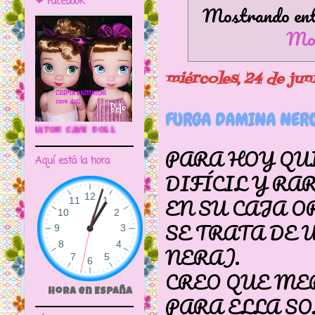
❤ Facebook
Mostrando entr
Mos
miércoles, 24 de ju
FURGA DAMINA NERO
🌼CRIPTA ANIMATOR CAVE DOLL
PARA HOY QU
Aquí está la hora
DIFÍCIL Y RA
EN SU CAJA O
SE TRATA DE
NERA).
CREO QUE ME
Hora en España
PARA ELLA SO