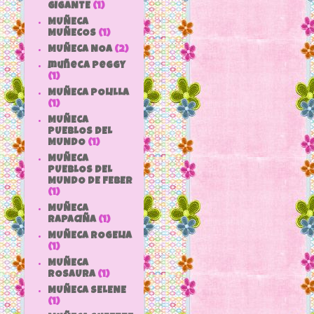
GIGANTE
(1)
MUÑECA
MUÑECOS
(1)
MUÑECA NOA
(2)
muñeca peggy
(1)
MUÑECA POLILLA
(1)
MUÑECA
PUEBLOS DEL
MUNDO
(1)
MUÑECA
PUEBLOS DEL
MUNDO DE FEBER
(1)
MUÑECA
RAPACIÑA
(1)
MUÑECA ROGELIA
(1)
MUÑECA
ROSAURA
(1)
MUÑECA SELENE
(1)