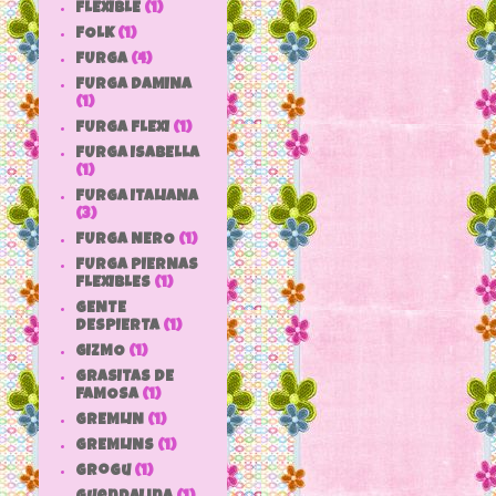
FLEXIBLE
(1)
FOLK
(1)
FURGA
(4)
FURGA DAMINA
(1)
FURGA FLEXI
(1)
FURGA ISABELLA
(1)
FURGA ITALIANA
(3)
FURGA NERO
(1)
FURGA PIERNAS
FLEXIBLES
(1)
GENTE
DESPIERTA
(1)
GIZMO
(1)
GRASITAS DE
FAMOSA
(1)
GREMLIN
(1)
GREMLINS
(1)
grogu
(1)