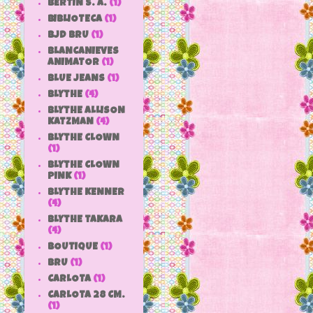
BERTIN S. A.
(1)
BIBLIOTECA
(1)
BJD BRU
(1)
BLANCANIEVES
ANIMATOR
(1)
BLUE JEANS
(1)
BLYTHE
(4)
BLYTHE ALLISON
KATZMAN
(4)
BLYTHE CLOWN
(1)
BLYTHE CLOWN
PINK
(1)
BLYTHE KENNER
(4)
BLYTHE TAKARA
(4)
BOUTIQUE
(1)
BRU
(1)
CARLOTA
(1)
CARLOTA 28 CM.
(1)