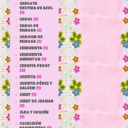
CARLOTA
VESTIDA DE AZUL
(1)
CAROL
(1)
CAROL DE
FAMOSA
(1)
CAROLIN DE
FAMOSA
(1)
CENICIENTA
(1)
CENICIENTA
ANIMATOR
(1)
CERDITA PEGGY
(2)
CHEVITA
(1)
CHEVITA PÉREZ Y
GALSEM
(1)
CHIKY
(1)
CHIKY DE JESMAR
(1)
CLEO Y CUQUÍN
(1)
COLECCIÓN