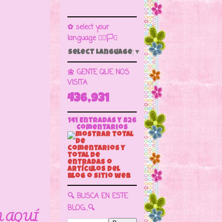
✿ select your
language 🏳️‍🌈🏳️🏁
Select Language
▼
🌼 GENTE QUE NOS
VISITA
436,931
141 Entradas y
826
Comentarios
🔍 BUSCA EN ESTE
BLOG...🔍
N AQUÍ