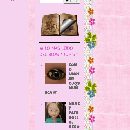
🌼 LO MÁS LEÍDO
DEL BLOG * TOP 5 *
COM
O
LIMPI
AR
OJOS
MUÑ
ECA 🌸
NANC
Y
PATA
BOLL
O,
RESO