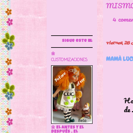
MISMO
4 come
Sigue este blog para más información
viernes, 28
🌼
MAMÀ LUCH
CUSTOMIZACIONES
Hoy qui
de Luch
🌼 EL ANTES Y EL
DESPUÉS . EL