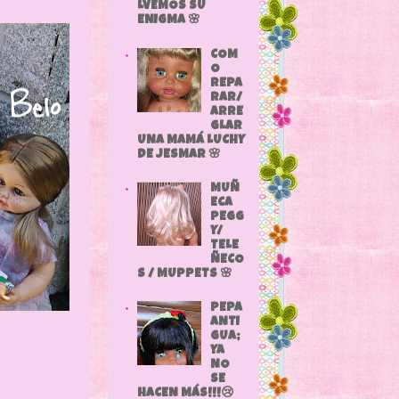
LVEMOS SU
ENIGMA 🌸
COM
O
REPA
RAR/
ARRE
GLAR
UNA MAMÁ LUCHY
DE JESMAR 🌸
MUÑ
ECA
PEGG
Y/
TELE
ÑECO
S / MUPPETS 🌸
PEPA
ANTI
GUA;
YA
NO
SE
HACEN MÁS!!!😢