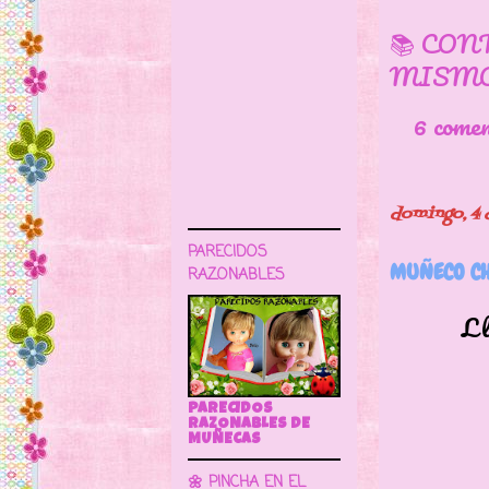
📚 CON
MISMO
6 come
domingo, 4 
PARECIDOS
MUÑECO CH
RAZONABLES
Llega ho
PARECIDOS
RAZONABLES DE
MUÑECAS
🌼 PINCHA EN EL