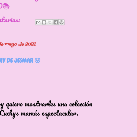
📚
ntarios:
 de mayo de 2021
Y DE JESMAR 🌸
ero mostrarles una colección
ys mamás espectacular.