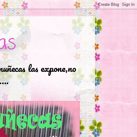
as
muñecas las expone,no
.….