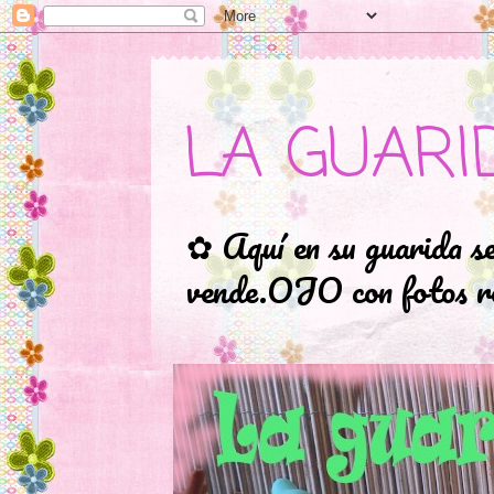
LA GUARI
✿ Aquí en su guarida s
vende.OJO con fotos ro