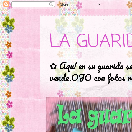
LA GUARI
✿ Aquí en su guarida s
vende.OJO con fotos ro