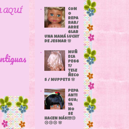
N AQUÍ
COM
O
REPA
RAR/
ARRE
GLAR
UNA MAMÁ LUCHY
DE JESMAR 🌸
MUÑ
ntiguas
ECA
PEGG
Y/
TELE
ÑECO
S / MUPPETS 🌸
PEPA
ANTI
GUA;
YA
NO
SE
HACEN MÁS!!!😢
😢😢😢 🌸