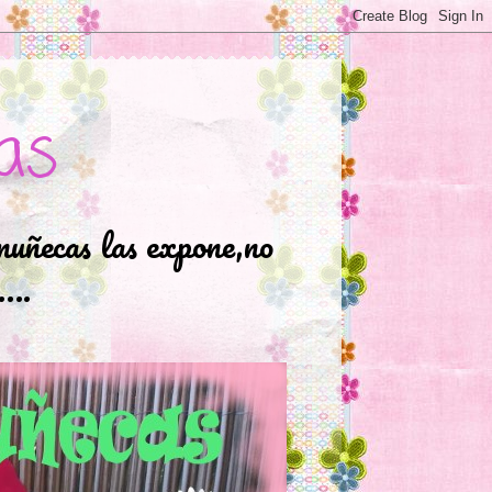
as
muñecas las expone,no
.….