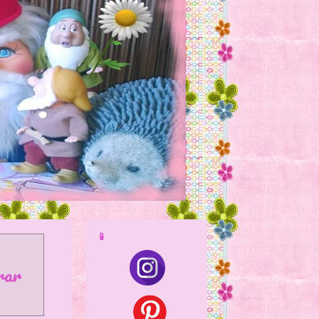
📱
rar