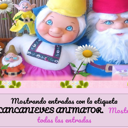
Mostrando entradas con la etiqueta
LANCANIEVES ANIMATOR
.
Most
todas las entradas