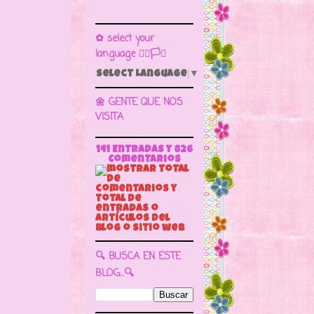
✿ select your
language 🏳️‍🌈🏳️🏁
Select Language
▼
🌼 GENTE QUE NOS
VISITA
141 Entradas y
826
Comentarios
🔍 BUSCA EN ESTE
BLOG...🔍