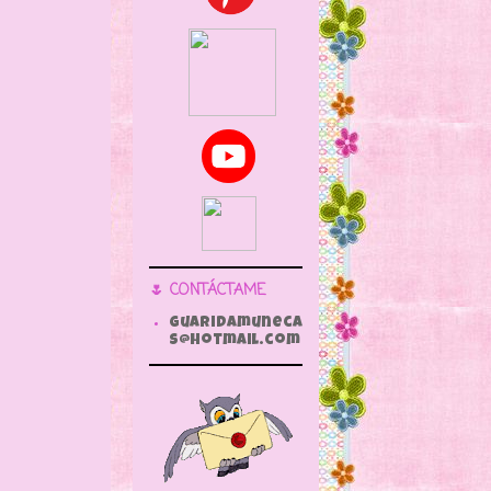
🌷 CONTÁCTAME
guaridamuneca
s@hotmail.com