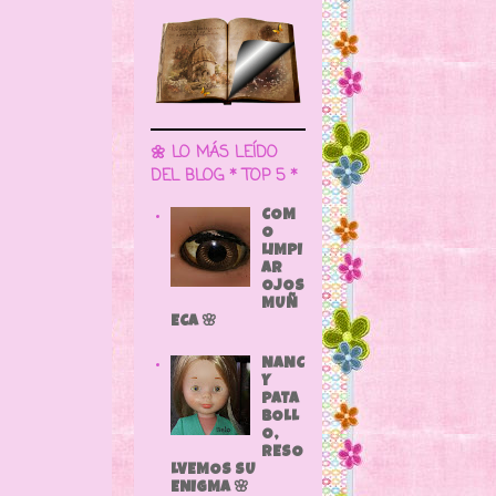
🌼 LO MÁS LEÍDO
DEL BLOG * TOP 5 *
COM
O
LIMPI
AR
OJOS
MUÑ
ECA 🌸
NANC
Y
PATA
BOLL
O,
RESO
LVEMOS SU
ENIGMA 🌸