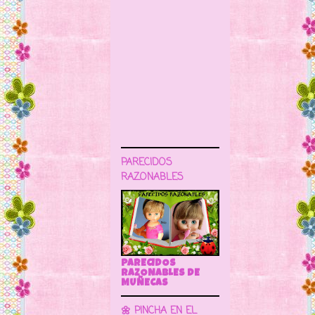
PARECIDOS
RAZONABLES
PARECIDOS
RAZONABLES DE
MUÑECAS
🌼 PINCHA EN EL