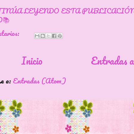
TINÚA LEYENDO ESTA PUBLICACIÓ
📚
ntarios:
Inicio
Entradas a
se a:
Entradas (Atom)