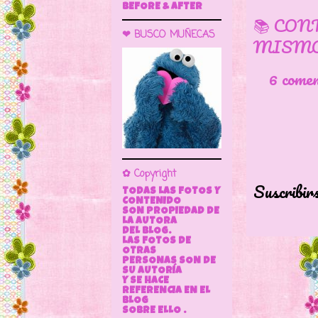
BEFORE & AFTER
📚 CON
❤ BUSCO MUÑECAS
MISMO
6 come
✿ Copyright
Suscribir
TODAS LAS FOTOS Y
CONTENIDO
SON PROPIEDAD DE
LA AUTORA
DEL BLOG.
LAS FOTOS DE
OTRAS
PERSONAS SON DE
SU AUTORÍA
Y SE HACE
REFERENCIA EN EL
BLOG
SOBRE ELLO .