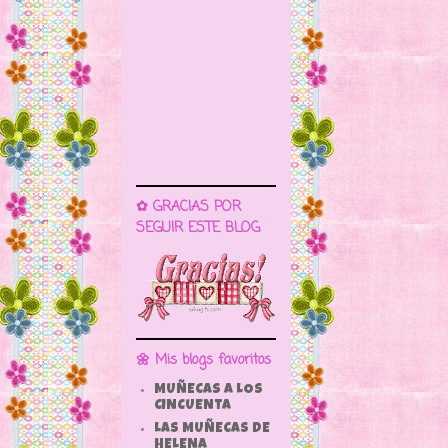
✿ GRACIAS POR
SEGUIR ESTE BLOG
🌼 Mis blogs favoritos
MUÑECAS A LOS
CINCUENTA
LAS MUÑECAS DE
HELENA