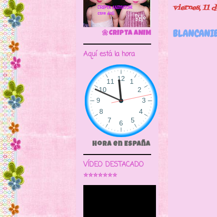
viernes, 11 
BLANCANIE
🌼CRIPTA ANIMATOR CAVE DOLL
Aquí está la hora
Llegó a
Hora en España
VÍDEO DESTACADO
⭐⭐⭐⭐⭐⭐⭐