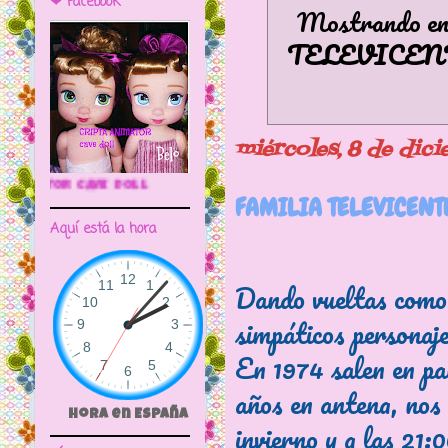
❤ Facebook
Mostrando ent
TELEVICEN
miércoles, 8 de dic
🌼CRIPTA ANIMATOR CAVE DOLL
FAMILIA TELEVICENTE
Aquí está la hora
Dando vueltas como 
simpáticos personaje
En 1974 salen en pa
años en antena, nos
Hora en España
invierno y a las 21: