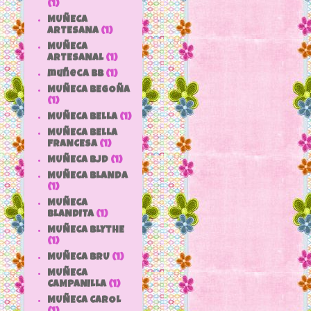
(1)
MUÑECA
ARTESANA
(1)
MUÑECA
ARTESANAL
(1)
muñeca bb
(1)
MUÑECA BEGOÑA
(1)
MUÑECA BELLA
(1)
MUÑECA BELLA
FRANCESA
(1)
MUÑECA BJD
(1)
MUÑECA BLANDA
(1)
MUÑECA
BLANDITA
(1)
MUÑECA BLYTHE
(1)
MUÑECA BRU
(1)
MUÑECA
CAMPANILLA
(1)
MUÑECA CAROL