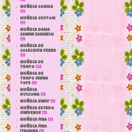
(1)
MUÑECA CORISA
(1)
MUÑECA CUSTOM
(1)
MUÑECA DAMA
ZANINI ZAMBELLI
(1)
MUÑECA DE
COLECCIÓN FEBER
(1)
MUÑECA DE
TRAPO
(2)
MUÑECA DE
TRAPO SIMBA
TOYS
(1)
MUÑECA
DULZONA
(1)
MUÑECA EMILY
(1)
MUÑECA ESTADO
UNIDENSE
(1)
MUÑECA FIBA
(1)
MUÑECA FIBA
ITALIANA
(1)