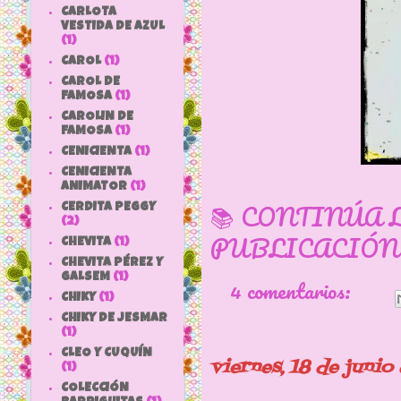
CARLOTA
VESTIDA DE AZUL
(1)
CAROL
(1)
CAROL DE
FAMOSA
(1)
CAROLIN DE
FAMOSA
(1)
CENICIENTA
(1)
CENICIENTA
ANIMATOR
(1)
📚 CONTINÚA 
CERDITA PEGGY
(2)
PUBLICACIÓN
CHEVITA
(1)
CHEVITA PÉREZ Y
GALSEM
(1)
4 comentarios:
CHIKY
(1)
CHIKY DE JESMAR
(1)
CLEO Y CUQUÍN
viernes, 18 de junio
(1)
COLECCIÓN