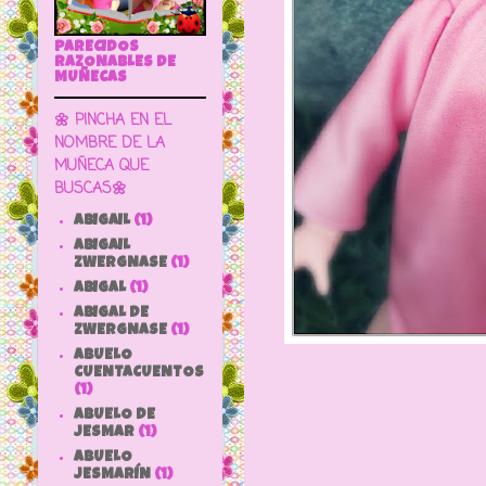
PARECIDOS
RAZONABLES DE
MUÑECAS
🌼 PINCHA EN EL
NOMBRE DE LA
MUÑECA QUE
BUSCAS🌼
ABIGAIL
(1)
ABIGAIL
ZWERGNASE
(1)
ABIGAL
(1)
ABIGAL DE
ZWERGNASE
(1)
ABUELO
CUENTACUENTOS
(1)
ABUELO DE
JESMAR
(1)
ABUELO
JESMARÍN
(1)