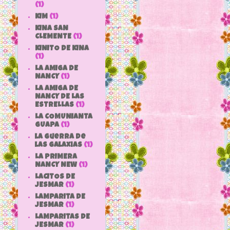
(1)
KIM
(1)
KINA SAN
CLEMENTE
(1)
KINITO DE KINA
(1)
LA AMIGA DE
NANCY
(1)
LA AMIGA DE
NANCY DE LAS
ESTRELLAS
(1)
LA COMUNIANTA
GUAPA
(1)
la guerra de
las galaxias
(1)
LA PRIMERA
NANCY NEW
(1)
LACITOS DE
JESMAR
(1)
LAMPARITA DE
JESMAR
(1)
LAMPARITAS DE
JESMAR
(1)