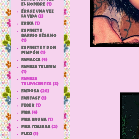
EL HOMBRE
(1)
ÉRASE UNA VEZ
LA VIDA
(1)
ERIKA
(1)
ESPINETE
BARRIO SÉSAMO
(1)
ESPINETE Y DON
PIMPÓN
(1)
FAMACCA
(4)
FAMILIA TELERIN
(1)
FAMILIA
TELEVICENTES
(5)
Famosa
(28)
FANTASY
(1)
FEBER
(1)
FIBA
(4)
FIBA BRUNA
(1)
fiba italiana
(2)
FLEXI
(1)