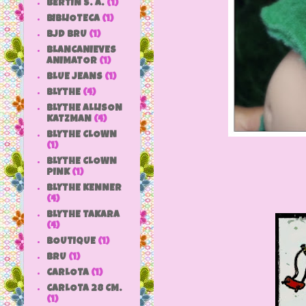
BERTIN S. A.
(1)
BIBLIOTECA
(1)
BJD BRU
(1)
BLANCANIEVES
ANIMATOR
(1)
BLUE JEANS
(1)
BLYTHE
(4)
BLYTHE ALLISON
KATZMAN
(4)
BLYTHE CLOWN
(1)
BLYTHE CLOWN
PINK
(1)
BLYTHE KENNER
(4)
BLYTHE TAKARA
(4)
BOUTIQUE
(1)
BRU
(1)
CARLOTA
(1)
CARLOTA 28 CM.
(1)