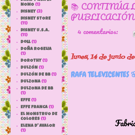
📚 CONTINÚA 
NOMO
(1)
DISNEY
(3)
PUBLICACIÓN
DISNEY STORE
(11)
4 comentarios:
DISNEY U.S.A.
(11)
doll
(1)
DOÑA ROGELIA
(1)
lunes, 14 de junio d
DOROTHY
(1)
DULZÓN
(1)
RAFA TELEVICENTES 
DULZÓN DE BB
(1)
DULZONA
(1)
DULZONA DE BB
(1)
EFFE
(1)
EFFE FRANCA
(1)
EL MONSTRUO DE
Fabricado por
COLORES
(1)
ELENA D' AVALOR
(1)