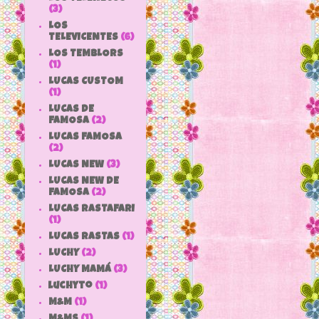
(3)
LOS
TELEVICENTES
(6)
LOS TEMBLORS
(1)
LUCAS CUSTOM
(1)
LUCAS DE
FAMOSA
(2)
LUCAS FAMOSA
(2)
LUCAS NEW
(3)
LUCAS NEW DE
FAMOSA
(2)
LUCAS RASTAFARI
(1)
LUCAS RASTAS
(1)
LUCHY
(2)
LUCHY MAMÁ
(3)
luchyto
(1)
M&M
(1)
M&MS
(1)