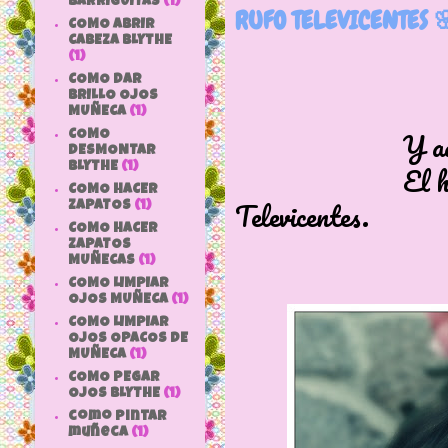
BARRIGUITAS
(1)
RUFO TELEVICENTES 
COMO ABRIR
CABEZA BLYTHE
(1)
COMO DAR
BRILLO OJOS
MUÑECA
(1)
Y aquí ten
COMO
DESMONTAR
El hermano m
BLYTHE
(1)
COMO HACER
Televicentes.
ZAPATOS
(1)
COMO HACER
ZAPATOS
MUÑECAS
(1)
COMO LIMPIAR
OJOS MUÑECA
(1)
COMO LIMPIAR
OJOS OPACOS DE
MUÑECA
(1)
COMO PEGAR
OJOS BLYTHE
(1)
como pintar
muñeca
(1)