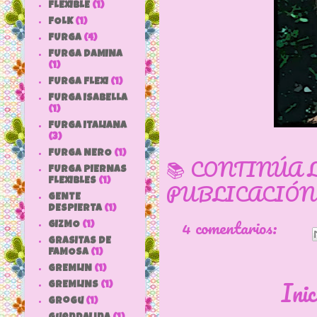
FLEXIBLE
(1)
FOLK
(1)
FURGA
(4)
FURGA DAMINA
(1)
FURGA FLEXI
(1)
FURGA ISABELLA
(1)
FURGA ITALIANA
(3)
FURGA NERO
(1)
📚 CONTINÚA 
FURGA PIERNAS
FLEXIBLES
(1)
PUBLICACIÓN
GENTE
DESPIERTA
(1)
4 comentarios:
GIZMO
(1)
GRASITAS DE
FAMOSA
(1)
GREMLIN
(1)
Inic
GREMLINS
(1)
grogu
(1)