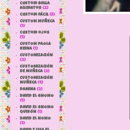
custom bella
animator
(2)
custom fácil
(3)
CUSTOM MUÑECA
(1)
custom ojos
(1)
CUSTOM PAOLA
REINA
(1)
CUSTOMIZACIÓN
(2)
CUSTOMIZACIÓN
DE MUÑECA
(2)
CUSTOMIZACIÓN
MUÑECA
(4)
DAMINA
(2)
DAVID EL GNOMO
(1)
DAVID EL GNOMO
QUIRÓN
(1)
DAVID EL NOMO
(1)
DAVID Y LISA EL