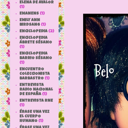
ELENA DE AVALOR
(1)
EMANENS
(1)
EMILY ANN
BIRDSANG
(1)
ENCICLOPEDIA
(2)
ENCICLOPEDIA
ÁBRETE SÉSAMO
(1)
ENCICLOPEDIA
BARRIO SÉSAMO
(1)
ENCUENTRO
COLECCIONISTA
BARBASTRO
(1)
ENTREVISTA
RADIO NACIONAL
DE ESPAÑA
(1)
ENTREVISTA RNE
(1)
ÉRASE UNA VEZ
EL CUERPO
HUMANO
(1)
ÉRASE UNA VEZ