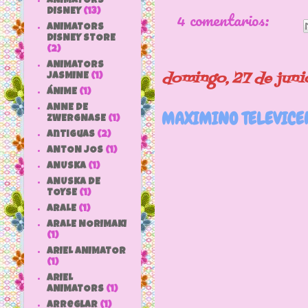
ANIMATORS
4 comentarios:
DISNEY
(13)
ANIMATORS
DISNEY STORE
(2)
ANIMATORS
domingo, 27 de juni
JASMINE
(1)
ÁNIME
(1)
ANNE DE
MAXIMINO TELEVICEN
ZWERGNASE
(1)
antiguas
(2)
ANTON JOS
(1)
ANUSKA
(1)
ANUSKA DE
TOYSE
(1)
ARALE
(1)
Y con esta e
ARALE NORIMAKI
(1)
pequeño de l
ARIEL ANIMATOR
(1)
ARIEL
ANIMATORS
(1)
arreglar
(1)