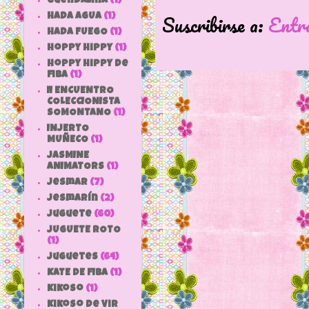
Guendalina
(1)
Suscribirse a:
Entr
HADA AGUA
(1)
HADA FUEGO
(1)
hoppy hippy
(1)
hoppy hippy de
fiba
(1)
II ENCUENTRO
COLECCIONISTA
SOMONTANO
(1)
INJERTO
MUÑECO
(1)
JASMINE
ANIMATORS
(1)
jesmar
(7)
jesmarín
(2)
juguete
(60)
JUGUETE ROTO
(1)
Juguetes
(64)
KATE DE FIBA
(1)
Kikoso
(1)
Kikoso de Vir