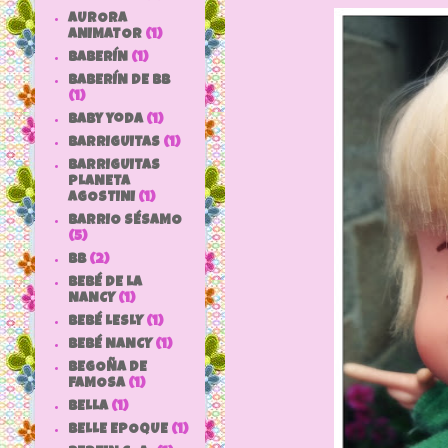
AURORA
ANIMATOR
(1)
BABERÍN
(1)
BABERÍN DE BB
(1)
baby yoda
(1)
BARRIGUITAS
(1)
BARRIGUITAS
PLANETA
AGOSTINI
(1)
BARRIO SÉSAMO
(5)
bb
(2)
BEBÉ DE LA
NANCY
(1)
BEBÉ LESLY
(1)
BEBÉ NANCY
(1)
BEGOÑA DE
FAMOSA
(1)
BELLA
(1)
BELLE EPOQUE
(1)