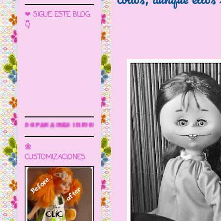
❤ SIGUE ESTE BLOG
👇
nformación
🌼
CUSTOMIZACIONES