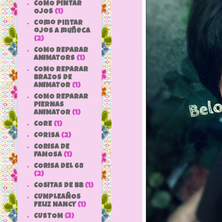
COMO PINTAR
OJOS
(1)
como pintar
ojos a muñeca
(2)
COMO REPARAR
ANIMATORS
(1)
COMO REPARAR
BRAZOS DE
ANIMATOR
(1)
COMO REPARAR
PIERNAS
ANIMATOR
(1)
CORE
(1)
Corisa
(2)
CORISA DE
FAMOSA
(1)
CORISA DEL 68
(2)
COSITAS DE bb
(1)
CUMPLEAÑOS
FELIZ NANCY
(1)
CUSTOM
(3)