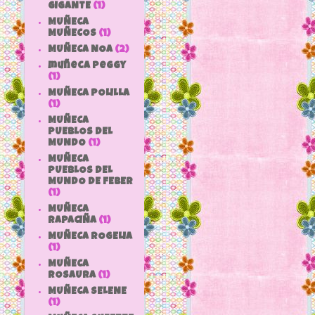
GIGANTE
(1)
MUÑECA
MUÑECOS
(1)
MUÑECA NOA
(2)
muñeca peggy
(1)
MUÑECA POLILLA
(1)
MUÑECA
PUEBLOS DEL
MUNDO
(1)
MUÑECA
PUEBLOS DEL
MUNDO DE FEBER
(1)
MUÑECA
RAPACIÑA
(1)
MUÑECA ROGELIA
(1)
MUÑECA
ROSAURA
(1)
MUÑECA SELENE
(1)