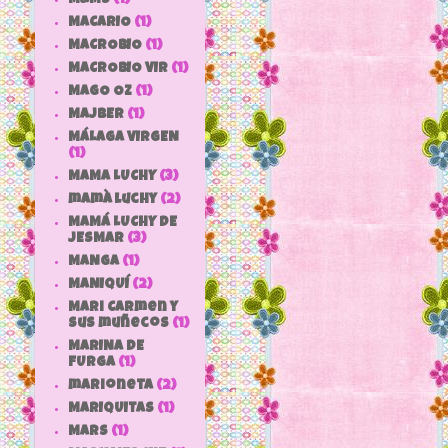
MACARIO
(1)
MACROBIO
(1)
MACROBIO VIR
(1)
MAGO OZ
(1)
MAJBER
(1)
MÁLAGA VIRGEN
(1)
MAMA LUCHY
(3)
mamà luchy
(2)
MAMÁ LUCHY DE
JESMAR
(3)
MANGA
(1)
MANIQUÍ
(2)
Mari Carmen y
sus muñecos
(1)
MARINA DE
FURGA
(1)
marioneta
(2)
MARIQUITAS
(1)
MARS
(1)