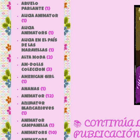
ABUELO
PARLANTE
(1)
ALICIA ANIMATOR
(1)
ALICIA
ANIMATORS
(1)
ALICIA EN EL PAÍS
DE LAS
MARAVILLAS
(1)
ALTA MODA
(2)
AM-DOLLS
COLECCION
(3)
AMERICAN GIRL
(1)
ANANAS
(1)
ANIMATOR
(12)
animator
blancanieves
(1)
📚 CONTINÚA 
ANIMATOR
CAMPANILLA
(1)
PUBLICACIÓN
ANIMATORS
(10)