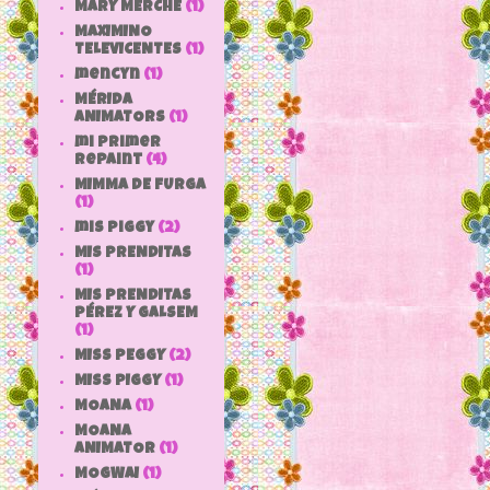
MARY MERCHE
(1)
MAXIMINO
TELEVICENTES
(1)
mencyn
(1)
MÉRIDA
ANIMATORS
(1)
mi primer
repaint
(4)
MIMMA DE FURGA
(1)
mis piggy
(2)
MIS PRENDITAS
(1)
MIS PRENDITAS
PÉREZ Y GALSEM
(1)
MISS PEGGY
(2)
MISS PIGGY
(1)
MOANA
(1)
MOANA
ANIMATOR
(1)
MOGWAI
(1)