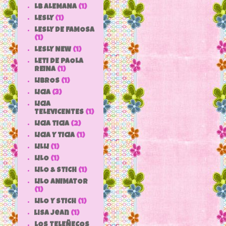
LB ALEMANA
(1)
LESLY
(1)
LESLY DE FAMOSA
(1)
LESLY NEW
(1)
LETI DE PAOLA
REINA
(1)
LIBROS
(1)
LICIA
(3)
LICIA
TELEVICENTES
(1)
LICIA TICIA
(2)
LICIA Y TICIA
(1)
LILLI
(1)
LILO
(1)
LILO & STICH
(1)
LILO ANIMATOR
(1)
LILO Y STICH
(1)
lisa jean
(1)
LOS TELEÑECOS