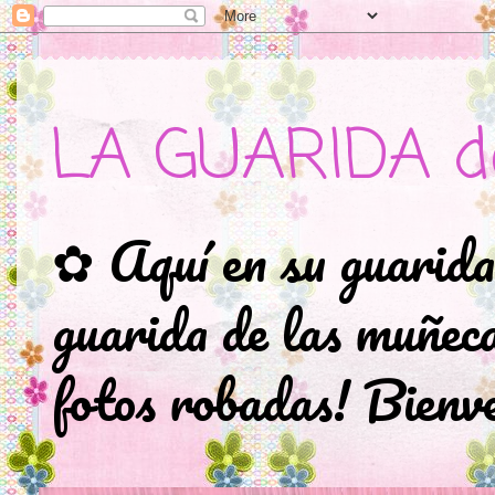
LA GUARIDA d
✿ Aquí en su guarida
guarida de las muñec
fotos robadas! Bienve