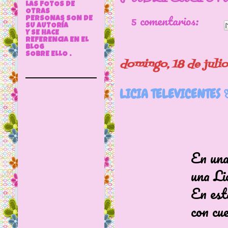
LAS FOTOS DE
OTRAS
5 comentarios:
PERSONAS SON DE
SU AUTORÍA
Y SE HACE
REFERENCIA EN EL
BLOG
SOBRE ELLO .
domingo, 18 de juli
LICIA TELEVICENTES 
En una publica
una Licia habla
En esta ocasión
con cuerpo de 