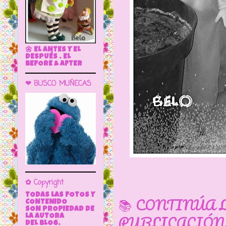
🌼 EL ANTES Y EL
DESPUÉS . EL
BEFORE & AFTER
❤ BUSCO MUÑECAS
✿ Copyright
TODAS LAS FOTOS Y
📚 CONTINÚA 
CONTENIDO
SON PROPIEDAD DE
PUBLICACIÓN
LA AUTORA
DEL BLOG.