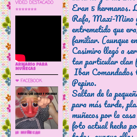
VÍDEO DESTACADO
Eran 5 hermanos. La
⭐⭐⭐⭐⭐⭐⭐
Rafa, Maxi-Mino y 
entremetido que era,
familiar. (aunque en 
Casimiro llegó a se
tan particular clan 
ARMARIO PARA
Iban Comandados to
MUÑECAS
Pepino.
❤ FACEBOOK
Saltan de la pequeña
para más tarde, pla
muñecos por la casa
foto actual hecha po
todos, aunque ellos
🌼 LA CUEVA DE LAS MUÑECAS