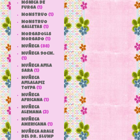
MÓNICA DE
FURGA
(1)
MONSTRUO
(1)
MONSTRUO
GALLETAS
(1)
MORGADOLLS
MORGADO
(1)
MUÑECA
(88)
MUÑECA 9OCM.
(1)
MUÑECA AFILA
SARA
(1)
MUÑECA
AFILALAPIZ
TOYPA
(1)
MUÑECA
AFRICANA
(1)
MUÑECA
ALEMANA
(3)
MUÑECA
AMERICANA
(1)
MUÑECA ARALE
DEL DR. SLUMP