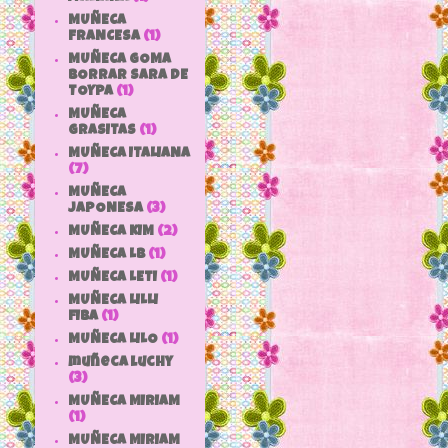
MUÑECA
FRANCESA
(1)
MUÑECA GOMA
BORRAR SARA DE
TOYPA
(1)
MUÑECA
GRASITAS
(1)
MUÑECA ITALIANA
(7)
MUÑECA
JAPONESA
(3)
MUÑECA KIM
(2)
MUÑECA LB
(1)
MUÑECA LETI
(1)
MUÑECA LILLI
FIBA
(1)
MUÑECA LILO
(1)
muñeca luchy
(3)
MUÑECA MIRIAM
(1)
MUÑECA MIRIAM