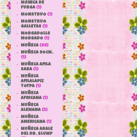
MÓNICA DE
FURGA
(1)
MONSTRUO
(1)
MONSTRUO
GALLETAS
(1)
MORGADOLLS
MORGADO
(1)
MUÑECA
(88)
MUÑECA 9OCM.
(1)
MUÑECA AFILA
SARA
(1)
MUÑECA
AFILALAPIZ
TOYPA
(1)
MUÑECA
AFRICANA
(1)
MUÑECA
ALEMANA
(3)
MUÑECA
AMERICANA
(1)
MUÑECA ARALE
DEL DR. SLUMP