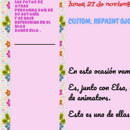
lunes, 27 de noviem
LAS FOTOS DE
OTRAS
PERSONAS SON DE
SU AUTORÍA
CUSTOM, REPAINT OJ
Y SE HACE
REFERENCIA EN EL
BLOG
SOBRE ELLO .
En esta ocasión vam
Es, junto con Elsa, 
de animators.
Esta es una de ellas