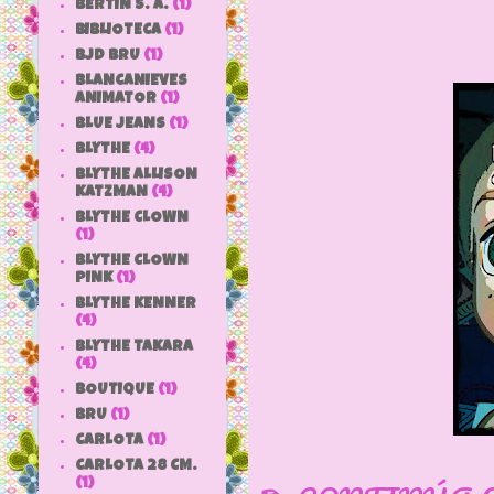
BERTIN S. A.
(1)
BIBLIOTECA
(1)
BJD BRU
(1)
BLANCANIEVES
ANIMATOR
(1)
BLUE JEANS
(1)
BLYTHE
(4)
BLYTHE ALLISON
KATZMAN
(4)
BLYTHE CLOWN
(1)
BLYTHE CLOWN
PINK
(1)
BLYTHE KENNER
(4)
BLYTHE TAKARA
(4)
BOUTIQUE
(1)
BRU
(1)
CARLOTA
(1)
CARLOTA 28 CM.
(1)