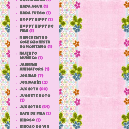
Guendalina
(1)
HADA AGUA
(1)
HADA FUEGO
(1)
hoppy hippy
(1)
hoppy hippy de
fiba
(1)
II ENCUENTRO
COLECCIONISTA
SOMONTANO
(1)
INJERTO
MUÑECO
(1)
JASMINE
ANIMATORS
(1)
jesmar
(7)
jesmarín
(2)
juguete
(60)
JUGUETE ROTO
(1)
Juguetes
(64)
KATE DE FIBA
(1)
Kikoso
(1)
Kikoso de Vir