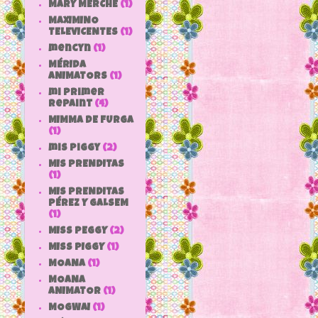
MARY MERCHE
(1)
MAXIMINO
TELEVICENTES
(1)
mencyn
(1)
MÉRIDA
ANIMATORS
(1)
mi primer
repaint
(4)
MIMMA DE FURGA
(1)
mis piggy
(2)
MIS PRENDITAS
(1)
MIS PRENDITAS
PÉREZ Y GALSEM
(1)
MISS PEGGY
(2)
MISS PIGGY
(1)
MOANA
(1)
MOANA
ANIMATOR
(1)
MOGWAI
(1)