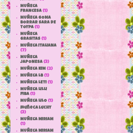
MUÑECA
FRANCESA
(1)
MUÑECA GOMA
BORRAR SARA DE
TOYPA
(1)
MUÑECA
GRASITAS
(1)
MUÑECA ITALIANA
(7)
MUÑECA
JAPONESA
(3)
MUÑECA KIM
(2)
MUÑECA LB
(1)
MUÑECA LETI
(1)
MUÑECA LILLI
FIBA
(1)
MUÑECA LILO
(1)
muñeca luchy
(3)
MUÑECA MIRIAM
(1)
MUÑECA MIRIAM