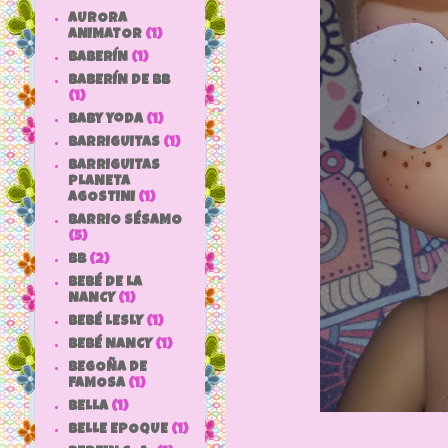
AURORA
ANIMATOR
(1)
BABERÍN
(1)
BABERÍN DE BB
(1)
baby yoda
(1)
BARRIGUITAS
(1)
BARRIGUITAS
PLANETA
AGOSTINI
(1)
BARRIO SÉSAMO
(5)
bb
(2)
BEBÉ DE LA
NANCY
(1)
BEBÉ LESLY
(1)
BEBÉ NANCY
(1)
BEGOÑA DE
FAMOSA
(1)
BELLA
(1)
BELLE EPOQUE
(1)