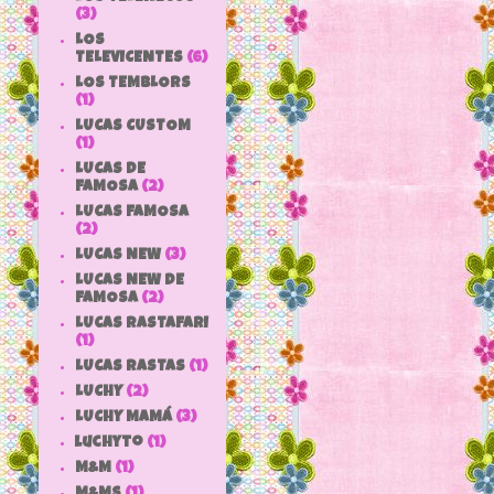
(3)
LOS
TELEVICENTES
(6)
LOS TEMBLORS
(1)
LUCAS CUSTOM
(1)
LUCAS DE
FAMOSA
(2)
LUCAS FAMOSA
(2)
LUCAS NEW
(3)
LUCAS NEW DE
FAMOSA
(2)
LUCAS RASTAFARI
(1)
LUCAS RASTAS
(1)
LUCHY
(2)
LUCHY MAMÁ
(3)
luchyto
(1)
M&M
(1)
M&MS
(1)