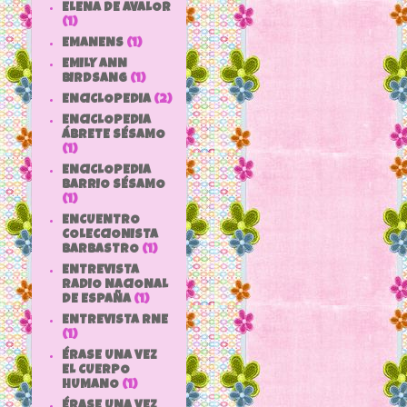
ELENA DE AVALOR
(1)
EMANENS
(1)
EMILY ANN
BIRDSANG
(1)
ENCICLOPEDIA
(2)
ENCICLOPEDIA
ÁBRETE SÉSAMO
(1)
ENCICLOPEDIA
BARRIO SÉSAMO
(1)
ENCUENTRO
COLECCIONISTA
BARBASTRO
(1)
ENTREVISTA
RADIO NACIONAL
DE ESPAÑA
(1)
ENTREVISTA RNE
(1)
ÉRASE UNA VEZ
EL CUERPO
HUMANO
(1)
ÉRASE UNA VEZ