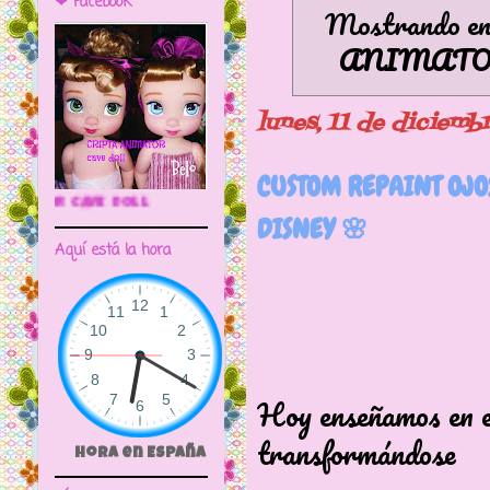
❤ Facebook
Mostrando ent
ANIMAT
lunes, 11 de diciemb
CUSTOM REPAINT OJ
🌼CRIPTA ANIMATOR CAVE DOLL
DISNEY 🌸
Aquí está la hora
Hoy enseñamos en es
transformándose
Hora en España