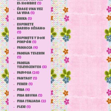
EL HOMBRE
(1)
ÉRASE UNA VEZ
LA VIDA
(1)
ERIKA
(1)
ESPINETE
BARRIO SÉSAMO
(1)
ESPINETE Y DON
PIMPÓN
(1)
FAMACCA
(4)
FAMILIA TELERIN
(1)
FAMILIA
TELEVICENTES
(5)
Famosa
(28)
FANTASY
(1)
FEBER
(1)
FIBA
(4)
FIBA BRUNA
(1)
fiba italiana
(2)
FLEXI
(1)