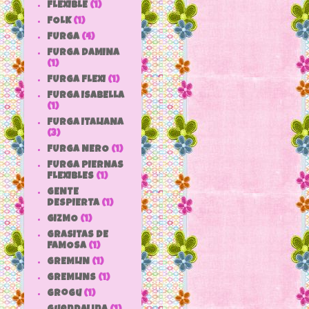
FLEXIBLE
(1)
FOLK
(1)
FURGA
(4)
FURGA DAMINA
(1)
FURGA FLEXI
(1)
FURGA ISABELLA
(1)
FURGA ITALIANA
(3)
FURGA NERO
(1)
FURGA PIERNAS
FLEXIBLES
(1)
GENTE
DESPIERTA
(1)
GIZMO
(1)
GRASITAS DE
FAMOSA
(1)
GREMLIN
(1)
GREMLINS
(1)
grogu
(1)