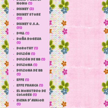
NOMO
(1)
DISNEY
(3)
DISNEY STORE
(11)
DISNEY U.S.A.
(11)
doll
(1)
DOÑA ROGELIA
(1)
DOROTHY
(1)
DULZÓN
(1)
DULZÓN DE BB
(1)
DULZONA
(1)
DULZONA DE BB
(1)
EFFE
(1)
EFFE FRANCA
(1)
EL MONSTRUO DE
COLORES
(1)
ELENA D' AVALOR
(1)