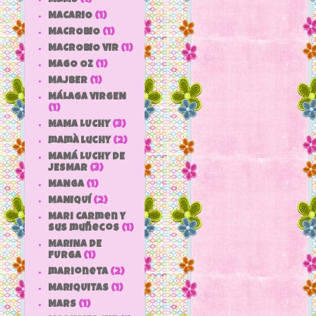
MACARIO
(1)
MACROBIO
(1)
MACROBIO VIR
(1)
MAGO OZ
(1)
MAJBER
(1)
MÁLAGA VIRGEN
(1)
MAMA LUCHY
(3)
mamà luchy
(2)
MAMÁ LUCHY DE
JESMAR
(3)
MANGA
(1)
MANIQUÍ
(2)
Mari Carmen y
sus muñecos
(1)
MARINA DE
FURGA
(1)
marioneta
(2)
MARIQUITAS
(1)
MARS
(1)