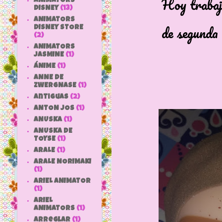
Hoy trabajamos 
ANIMATORS
DISNEY
(13)
ANIMATORS
de segunda m
DISNEY STORE
(2)
ANIMATORS
JASMINE
(1)
ÁNIME
(1)
ANNE DE
ZWERGNASE
(1)
antiguas
(2)
ANTON JOS
(1)
ANUSKA
(1)
ANUSKA DE
TOYSE
(1)
ARALE
(1)
ARALE NORIMAKI
(1)
ARIEL ANIMATOR
(1)
ARIEL
ANIMATORS
(1)
arreglar
(1)