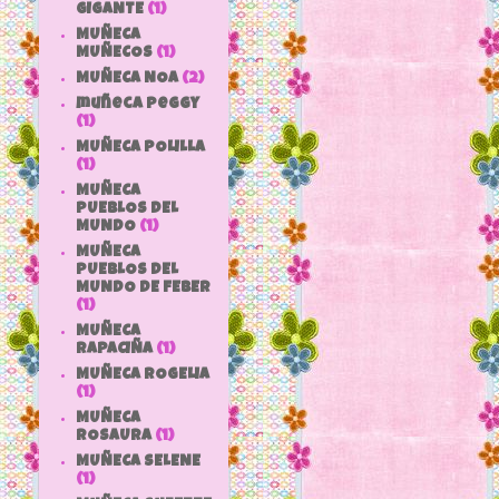
GIGANTE
(1)
MUÑECA
MUÑECOS
(1)
MUÑECA NOA
(2)
muñeca peggy
(1)
MUÑECA POLILLA
(1)
MUÑECA
PUEBLOS DEL
MUNDO
(1)
MUÑECA
PUEBLOS DEL
MUNDO DE FEBER
(1)
MUÑECA
RAPACIÑA
(1)
MUÑECA ROGELIA
(1)
MUÑECA
ROSAURA
(1)
MUÑECA SELENE
(1)