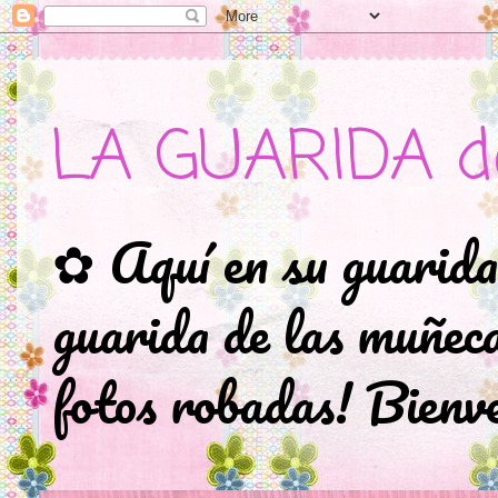
LA GUARIDA d
✿ Aquí en su guarida
guarida de las muñec
fotos robadas! Bienve