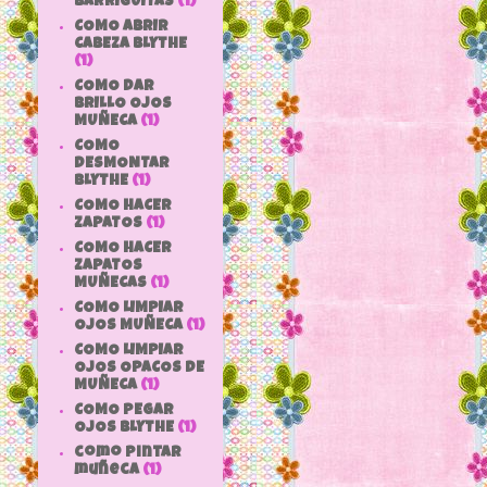
BARRIGUITAS
(1)
COMO ABRIR
CABEZA BLYTHE
(1)
COMO DAR
BRILLO OJOS
MUÑECA
(1)
COMO
DESMONTAR
BLYTHE
(1)
COMO HACER
ZAPATOS
(1)
COMO HACER
ZAPATOS
MUÑECAS
(1)
COMO LIMPIAR
OJOS MUÑECA
(1)
COMO LIMPIAR
OJOS OPACOS DE
MUÑECA
(1)
COMO PEGAR
OJOS BLYTHE
(1)
como pintar
muñeca
(1)