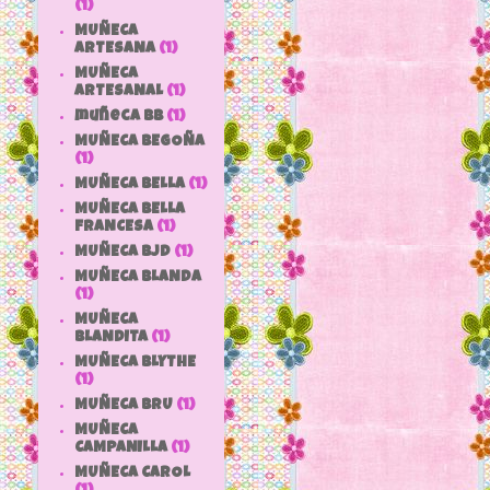
(1)
MUÑECA
ARTESANA
(1)
MUÑECA
ARTESANAL
(1)
muñeca bb
(1)
MUÑECA BEGOÑA
(1)
MUÑECA BELLA
(1)
MUÑECA BELLA
FRANCESA
(1)
MUÑECA BJD
(1)
MUÑECA BLANDA
(1)
MUÑECA
BLANDITA
(1)
MUÑECA BLYTHE
(1)
MUÑECA BRU
(1)
MUÑECA
CAMPANILLA
(1)
MUÑECA CAROL