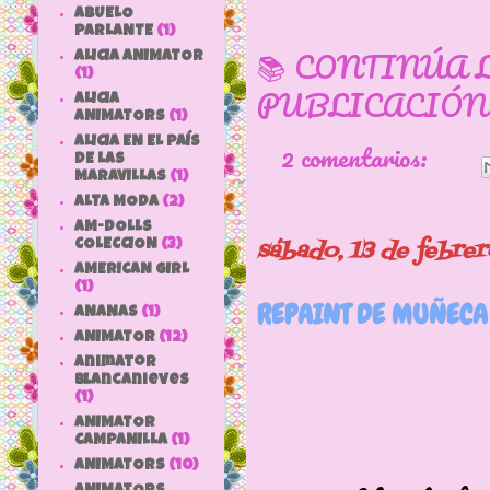
ABUELO
PARLANTE
(1)
📚 CONTINÚA 
ALICIA ANIMATOR
(1)
PUBLICACIÓN
ALICIA
ANIMATORS
(1)
ALICIA EN EL PAÍS
2 comentarios:
DE LAS
MARAVILLAS
(1)
ALTA MODA
(2)
AM-DOLLS
sábado, 13 de febre
COLECCION
(3)
AMERICAN GIRL
(1)
REPAINT DE MUÑECA
ANANAS
(1)
ANIMATOR
(12)
animator
blancanieves
(1)
ANIMATOR
CAMPANILLA
(1)
ANIMATORS
(10)