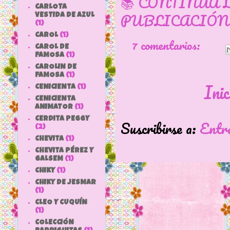
📚 CONTINÚA 
CARLOTA
PUBLICACIÓN
VESTIDA DE AZUL
(1)
CAROL
(1)
7 comentarios:
CAROL DE
FAMOSA
(1)
CAROLIN DE
FAMOSA
(1)
Inic
CENICIENTA
(1)
CENICIENTA
ANIMATOR
(1)
CERDITA PEGGY
Suscribirse a:
Entr
(2)
CHEVITA
(1)
CHEVITA PÉREZ Y
GALSEM
(1)
CHIKY
(1)
CHIKY DE JESMAR
(1)
CLEO Y CUQUÍN
(1)
COLECCIÓN