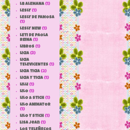
LB ALEMANA
(1)
LESLY
(1)
LESLY DE FAMOSA
(1)
LESLY NEW
(1)
LETI DE PAOLA
REINA
(1)
LIBROS
(1)
LICIA
(3)
LICIA
TELEVICENTES
(1)
LICIA TICIA
(2)
LICIA Y TICIA
(1)
LILLI
(1)
LILO
(1)
LILO & STICH
(1)
LILO ANIMATOR
(1)
LILO Y STICH
(1)
lisa jean
(1)
LOS TELEÑECOS