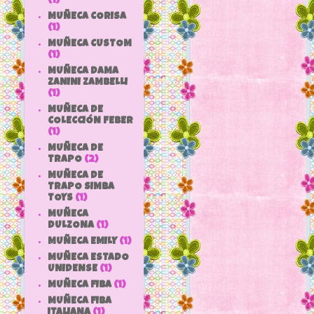
(1)
MUÑECA CORISA
(1)
MUÑECA CUSTOM
(1)
MUÑECA DAMA
ZANINI ZAMBELLI
(1)
MUÑECA DE
COLECCIÓN FEBER
(1)
MUÑECA DE
TRAPO
(2)
MUÑECA DE
TRAPO SIMBA
TOYS
(1)
MUÑECA
DULZONA
(1)
MUÑECA EMILY
(1)
MUÑECA ESTADO
UNIDENSE
(1)
MUÑECA FIBA
(1)
MUÑECA FIBA
ITALIANA
(1)