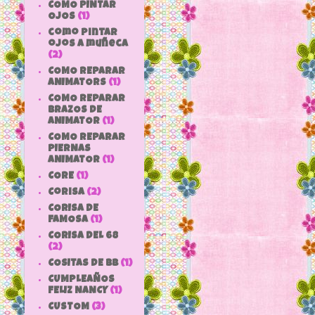
COMO PINTAR
OJOS
(1)
como pintar
ojos a muñeca
(2)
COMO REPARAR
ANIMATORS
(1)
COMO REPARAR
BRAZOS DE
ANIMATOR
(1)
COMO REPARAR
PIERNAS
ANIMATOR
(1)
CORE
(1)
Corisa
(2)
CORISA DE
FAMOSA
(1)
CORISA DEL 68
(2)
COSITAS DE bb
(1)
CUMPLEAÑOS
FELIZ NANCY
(1)
CUSTOM
(3)