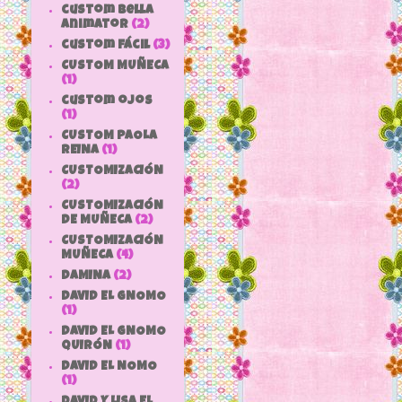
custom bella
animator
(2)
custom fácil
(3)
CUSTOM MUÑECA
(1)
custom ojos
(1)
CUSTOM PAOLA
REINA
(1)
CUSTOMIZACIÓN
(2)
CUSTOMIZACIÓN
DE MUÑECA
(2)
CUSTOMIZACIÓN
MUÑECA
(4)
DAMINA
(2)
DAVID EL GNOMO
(1)
DAVID EL GNOMO
QUIRÓN
(1)
DAVID EL NOMO
(1)
DAVID Y LISA EL