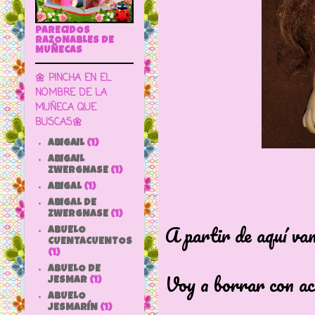
PARECIDOS
RAZONABLES DE
MUÑECAS
🌼 PINCHA EN EL
NOMBRE DE LA
MUÑECA QUE
BUSCAS🌼
ABIGAIL
(1)
ABIGAIL
ZWERGNASE
(1)
ABIGAL
(1)
ABIGAL DE
ZWERGNASE
(1)
A partir de aquí va
ABUELO
CUENTACUENTOS
(1)
ABUELO DE
Voy a borrar con ac
JESMAR
(1)
ABUELO
JESMARÍN
(1)