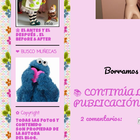
🌼 EL ANTES Y EL
DESPUÉS . EL
BEFORE & AFTER
❤ BUSCO MUÑECAS
Borramos todo 
📚 CONTINÚA 
PUBLICACIÓN
✿ Copyright
2 comentarios:
TODAS LAS FOTOS Y
CONTENIDO
SON PROPIEDAD DE
LA AUTORA
DEL BLOG.