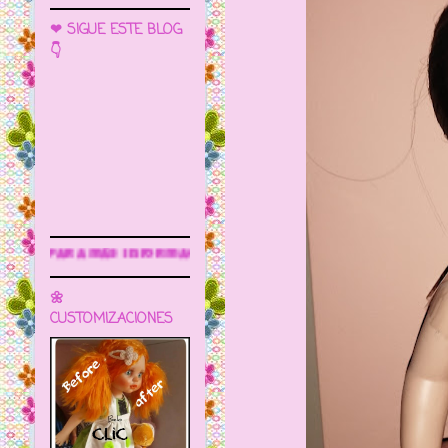
❤ SIGUE ESTE BLOG
👇
Sigue este blog para más inform
🌼
CUSTOMIZACIONES