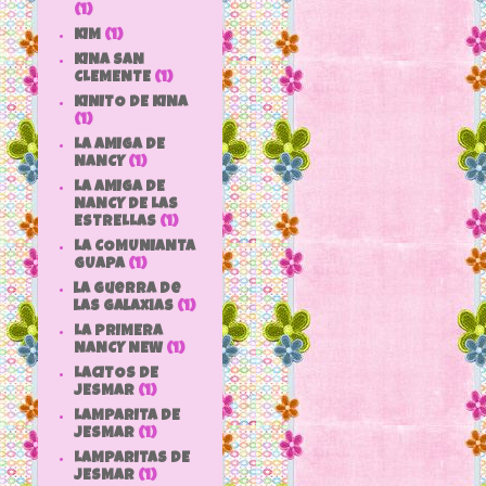
(1)
KIM
(1)
KINA SAN
CLEMENTE
(1)
KINITO DE KINA
(1)
LA AMIGA DE
NANCY
(1)
LA AMIGA DE
NANCY DE LAS
ESTRELLAS
(1)
LA COMUNIANTA
GUAPA
(1)
la guerra de
las galaxias
(1)
LA PRIMERA
NANCY NEW
(1)
LACITOS DE
JESMAR
(1)
LAMPARITA DE
JESMAR
(1)
LAMPARITAS DE
JESMAR
(1)