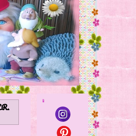
📱
ER
.