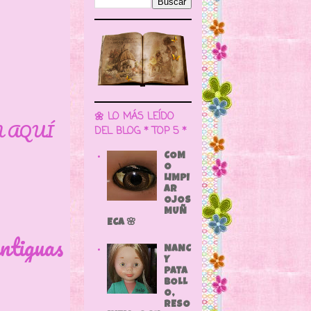
🌼 LO MÁS LEÍDO
N AQUÍ
DEL BLOG * TOP 5 *
COM
O
LIMPI
AR
OJOS
MUÑ
ECA 🌸
ntiguas
NANC
Y
PATA
BOLL
O,
RESO