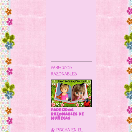
PARECIDOS
RAZONABLES
PARECIDOS
RAZONABLES DE
MUÑECAS
🌼 PINCHA EN EL