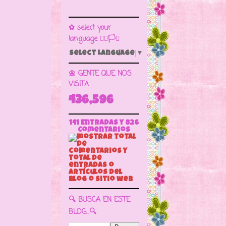
✿ select your
language 🏳️‍🌈🏳️🏁
Select Language
▼
🌼 GENTE QUE NOS
VISITA
436,596
141 Entradas y
826
Comentarios
🔍 BUSCA EN ESTE
BLOG...🔍