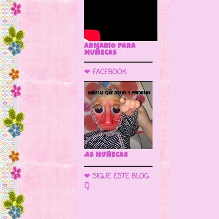
ARMARIO PARA
MUÑECAS
❤ FACEBOOK
🌼 LA CUEVA DE LAS MUÑE
❤ SIGUE ESTE BLOG
👇