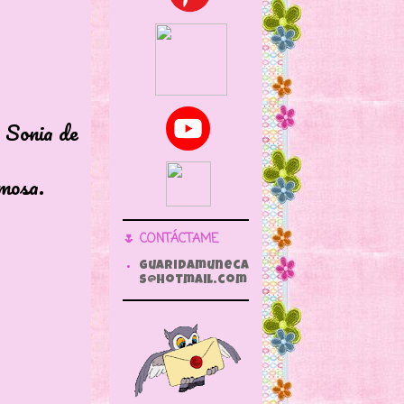
a Sonia de
amosa.
🌷 CONTÁCTAME
guaridamuneca
s@hotmail.com