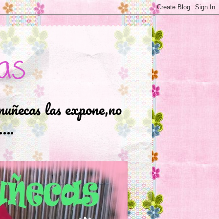
as
muñecas las expone,no
.….