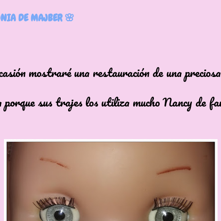
NIA DE MAJBER 🌸
casión mostraré una restauración de una precios
 porque sus trajes los utiliza mucho Nancy de f