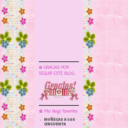
✿ GRACIAS POR
SEGUIR ESTE BLOG
🌼 Mis blogs favoritos
MUÑECAS A LOS
CINCUENTA