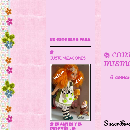
Sigue este blog para más información
📚 CON
🌼
CUSTOMIZACIONES
MISMO
6 come
Suscribir
🌼 EL ANTES Y EL
DESPUÉS . EL