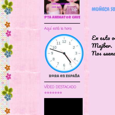
MUÑECA SO
🌼CRIPTA ANIMATOR CAVE DOLL
Aquí está la hora
En esta o
Majber.
Nos suena
Hora en España
VÍDEO DESTACADO
⭐⭐⭐⭐⭐⭐⭐