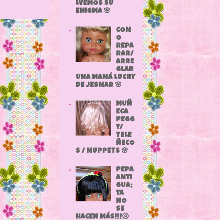
LVEMOS SU
ENIGMA 🌸
COM
O
REPA
RAR/
ARRE
GLAR
UNA MAMÁ LUCHY
DE JESMAR 🌸
MUÑ
ECA
PEGG
Y/
TELE
ÑECO
S / MUPPETS 🌸
PEPA
ANTI
GUA;
YA
NO
SE
HACEN MÁS!!!😢