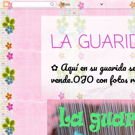
LA GUARI
✿ Aquí en su guarida s
vende.OJO con fotos ro