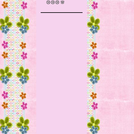
😢😢😢 🌸