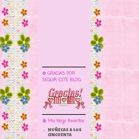
✿ GRACIAS POR
SEGUIR ESTE BLOG
🌼 Mis blogs favoritos
MUÑECAS A LOS
CINCUENTA