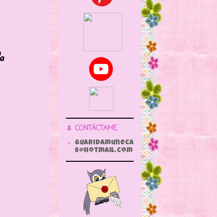
la
🌷 CONTÁCTAME
guaridamuneca
s@hotmail.com