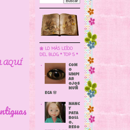
🌼 LO MÁS LEÍDO
DEL BLOG * TOP 5 *
N AQUÍ
COM
O
LIMPI
AR
OJOS
MUÑ
ECA 🌸
NANC
ntiguas
Y
PATA
BOLL
O,
RESO