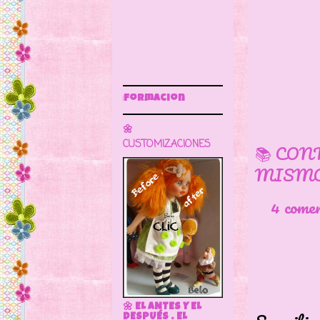
Lisa
Es un
Sigue este blog para má
🌼
CUSTOMIZACIONES
📚 CON
MISMO
4 come
🌼 EL ANTES Y EL
DESPUÉS . EL