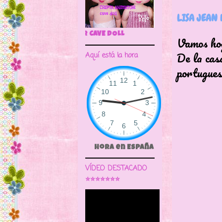
LISA JEAN 
🌼CRIPTA ANIMATOR CAVE DO
Vamos hoy
De la casa
Aquí está la hora
portugues
Hora en España
VÍDEO DESTACADO
⭐⭐⭐⭐⭐⭐⭐