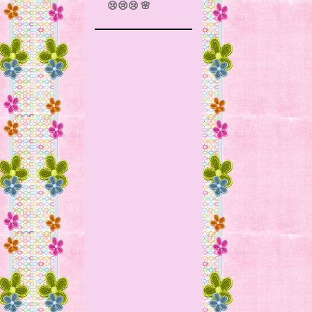
😢😢😢 🌸