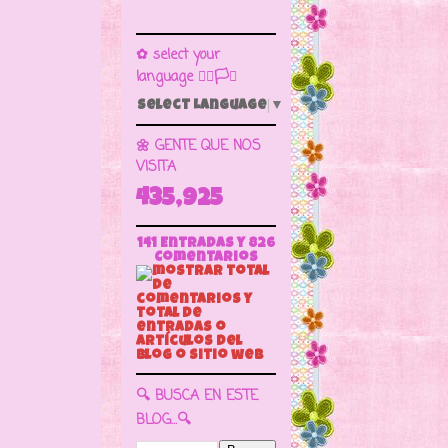
✿ select your
language 🏳️‍🌈🏳️🏁
Select Language
▼
🌼 GENTE QUE NOS
VISITA
435,925
141 Entradas y
826
Comentarios
🔍 BUSCA EN ESTE
BLOG...🔍