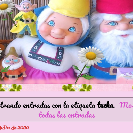
rando entradas con la etiqueta
tucha
.
Mos
todas las entradas
 julio de 2020