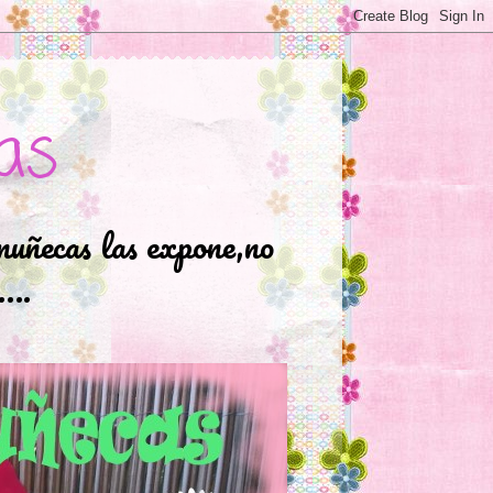
as
muñecas las expone,no
.….