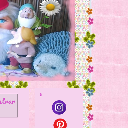
📱
trar