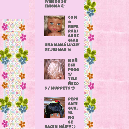
LVEMOS SU
ENIGMA 🌸
COM
O
REPA
RAR/
ARRE
GLAR
UNA MAMÁ LUCHY
DE JESMAR 🌸
MUÑ
ECA
PEGG
Y/
TELE
ÑECO
S / MUPPETS 🌸
PEPA
ANTI
GUA;
YA
NO
SE
HACEN MÁS!!!😢