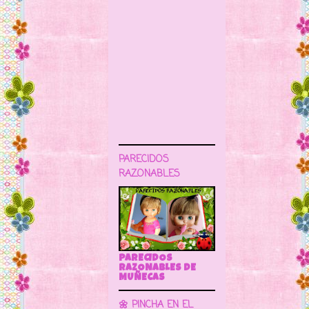
PARECIDOS
RAZONABLES
PARECIDOS
RAZONABLES DE
MUÑECAS
🌼 PINCHA EN EL