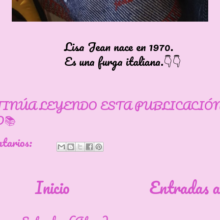
 Jean nace en 1970.
a furga italiana.👇👇
s información
TINÚA LEYENDO ESTA PUBLICACIÓ
📚
ntarios:
Inicio
Entradas a