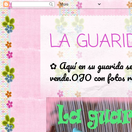
LA GUARI
✿ Aquí en su guarida s
vende.OJO con fotos ro