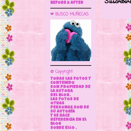
Suscribir
BEFORE & AFTER
❤ BUSCO MUÑECAS
✿ Copyright
TODAS LAS FOTOS Y
CONTENIDO
SON PROPIEDAD DE
LA AUTORA
DEL BLOG.
LAS FOTOS DE
OTRAS
PERSONAS SON DE
SU AUTORÍA
Y SE HACE
REFERENCIA EN EL
BLOG
SOBRE ELLO .