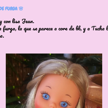
DE FURGA 🌸
LL
 con lisa Jean.
 furga, la que se parece a core de bb, y a Tucha 
a.