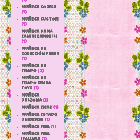
(1)
MUÑECA CORISA
(1)
MUÑECA CUSTOM
(1)
MUÑECA DAMA
ZANINI ZAMBELLI
(1)
MUÑECA DE
COLECCIÓN FEBER
(1)
MUÑECA DE
TRAPO
(2)
MUÑECA DE
TRAPO SIMBA
TOYS
(1)
MUÑECA
DULZONA
(1)
MUÑECA EMILY
(1)
MUÑECA ESTADO
UNIDENSE
(1)
MUÑECA FIBA
(1)
MUÑECA FIBA
ITALIANA
(1)