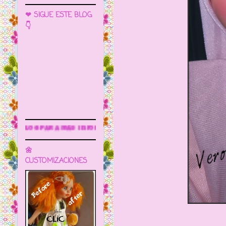
❤ SIGUE ESTE BLOG
👇
Sigue este blog para más infor
🌼
CUSTOMIZACIONES