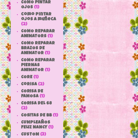
COMO PINTAR
OJOS
(1)
como pintar
ojos a muñeca
(2)
COMO REPARAR
ANIMATORS
(1)
COMO REPARAR
BRAZOS DE
ANIMATOR
(1)
COMO REPARAR
PIERNAS
ANIMATOR
(1)
CORE
(1)
Corisa
(2)
CORISA DE
FAMOSA
(1)
CORISA DEL 68
(2)
COSITAS DE bb
(1)
CUMPLEAÑOS
FELIZ NANCY
(1)
CUSTOM
(3)