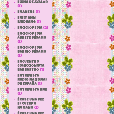
ELENA DE AVALOR
(1)
EMANENS
(1)
EMILY ANN
BIRDSANG
(1)
ENCICLOPEDIA
(2)
ENCICLOPEDIA
ÁBRETE SÉSAMO
(1)
ENCICLOPEDIA
BARRIO SÉSAMO
(1)
ENCUENTRO
COLECCIONISTA
BARBASTRO
(1)
ENTREVISTA
RADIO NACIONAL
DE ESPAÑA
(1)
ENTREVISTA RNE
(1)
ÉRASE UNA VEZ
EL CUERPO
HUMANO
(1)
ÉRASE UNA VEZ