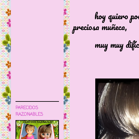
hoy quiero poner u
preciosa muñeca,
muy muy difícil 
PARECIDOS
RAZONABLES