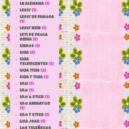
LB ALEMANA
(1)
LESLY
(1)
LESLY DE FAMOSA
(1)
LESLY NEW
(1)
LETI DE PAOLA
REINA
(1)
LIBROS
(1)
LICIA
(3)
LICIA
TELEVICENTES
(1)
LICIA TICIA
(2)
LICIA Y TICIA
(1)
LILLI
(1)
LILO
(1)
LILO & STICH
(1)
LILO ANIMATOR
(1)
LILO Y STICH
(1)
lisa jean
(1)
LOS TELEÑECOS