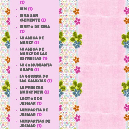
(1)
KIM
(1)
KINA SAN
CLEMENTE
(1)
KINITO DE KINA
(1)
LA AMIGA DE
NANCY
(1)
LA AMIGA DE
NANCY DE LAS
ESTRELLAS
(1)
LA COMUNIANTA
GUAPA
(1)
la guerra de
las galaxias
(1)
LA PRIMERA
NANCY NEW
(1)
LACITOS DE
JESMAR
(1)
LAMPARITA DE
JESMAR
(1)
LAMPARITAS DE
JESMAR
(1)