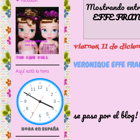
❤ Facebook
Mostrando entra
EFFE FRA
viernes, 11 de dici
🌼CRIPTA ANIMATOR CAVE DOLL
VERONIQUE EFFE FRA
Aquí está la hora
Bueno..pue
se pasa por el blog!
Hora en España