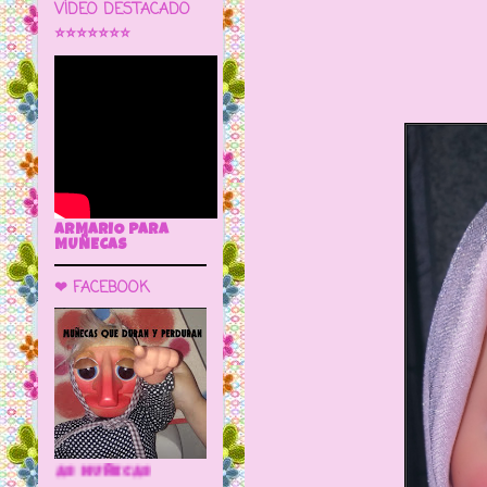
VÍDEO DESTACADO
⭐⭐⭐⭐⭐⭐⭐
ARMARIO PARA
MUÑECAS
❤ FACEBOOK
🌼 LA CUEVA DE LAS MUÑECAS