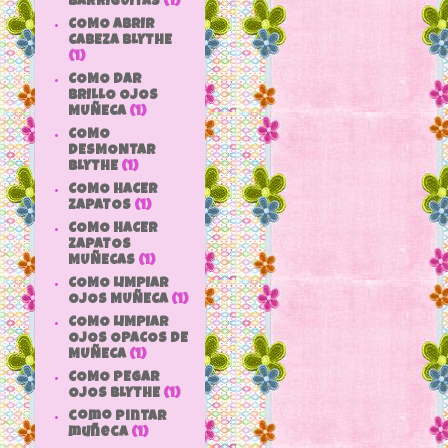
BARRIGUITAS
(1)
COMO ABRIR
CABEZA BLYTHE
(1)
COMO DAR
BRILLO OJOS
MUÑECA
(1)
COMO
DESMONTAR
BLYTHE
(1)
COMO HACER
ZAPATOS
(1)
COMO HACER
ZAPATOS
MUÑECAS
(1)
COMO LIMPIAR
OJOS MUÑECA
(1)
COMO LIMPIAR
OJOS OPACOS DE
MUÑECA
(1)
COMO PEGAR
OJOS BLYTHE
(1)
como pintar
muñeca
(1)