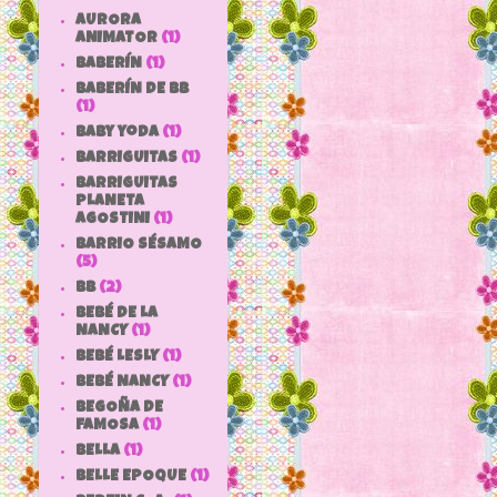
AURORA
ANIMATOR
(1)
BABERÍN
(1)
BABERÍN DE BB
(1)
baby yoda
(1)
BARRIGUITAS
(1)
BARRIGUITAS
PLANETA
AGOSTINI
(1)
BARRIO SÉSAMO
(5)
bb
(2)
BEBÉ DE LA
NANCY
(1)
BEBÉ LESLY
(1)
BEBÉ NANCY
(1)
BEGOÑA DE
FAMOSA
(1)
BELLA
(1)
BELLE EPOQUE
(1)