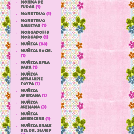
MÓNICA DE
FURGA
(1)
MONSTRUO
(1)
MONSTRUO
GALLETAS
(1)
MORGADOLLS
MORGADO
(1)
MUÑECA
(88)
MUÑECA 9OCM.
(1)
MUÑECA AFILA
SARA
(1)
MUÑECA
AFILALAPIZ
TOYPA
(1)
MUÑECA
AFRICANA
(1)
MUÑECA
ALEMANA
(3)
MUÑECA
AMERICANA
(1)
MUÑECA ARALE
DEL DR. SLUMP