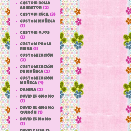
custom bella
animator
(2)
custom fácil
(3)
CUSTOM MUÑECA
(1)
custom ojos
(1)
CUSTOM PAOLA
REINA
(1)
CUSTOMIZACIÓN
(2)
CUSTOMIZACIÓN
DE MUÑECA
(2)
CUSTOMIZACIÓN
MUÑECA
(4)
DAMINA
(2)
DAVID EL GNOMO
(1)
DAVID EL GNOMO
QUIRÓN
(1)
DAVID EL NOMO
(1)
DAVID Y LISA EL