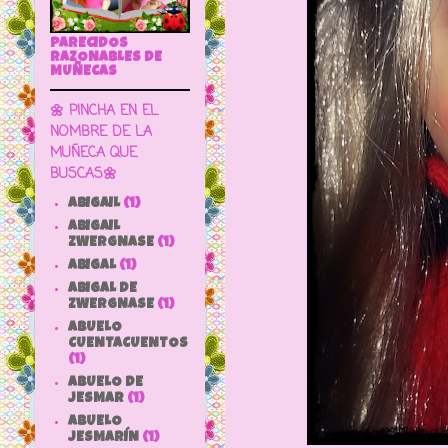
PARECIDOS
RAZONABLES DE
MUÑECAS
🌼 PINCHA EN EL
NOMBRE DE LA
MUÑECA QUE
BUSCAS🌼
ABIGAIL
(1)
ABIGAIL
ZWERGNASE
(1)
ABIGAL
(1)
ABIGAL DE
ZWERGNASE
(1)
ABUELO
CUENTACUENTOS
(1)
ABUELO DE
JESMAR
(1)
ABUELO
JESMARÍN
(1)