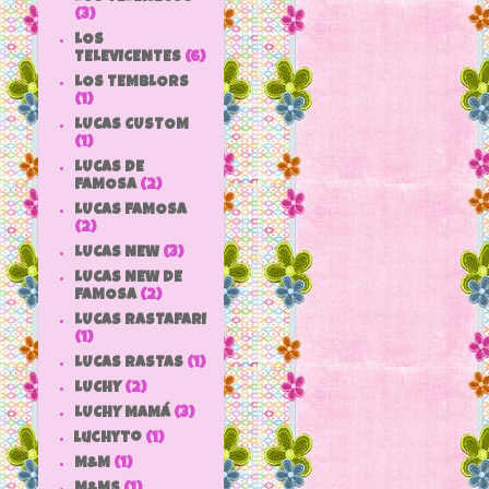
(3)
LOS
TELEVICENTES
(6)
LOS TEMBLORS
(1)
LUCAS CUSTOM
(1)
LUCAS DE
FAMOSA
(2)
LUCAS FAMOSA
(2)
LUCAS NEW
(3)
LUCAS NEW DE
FAMOSA
(2)
LUCAS RASTAFARI
(1)
LUCAS RASTAS
(1)
LUCHY
(2)
LUCHY MAMÁ
(3)
luchyto
(1)
M&M
(1)
M&MS
(1)