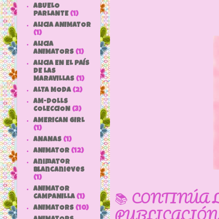
ABUELO
PARLANTE
(1)
ALICIA ANIMATOR
(1)
ALICIA
ANIMATORS
(1)
ALICIA EN EL PAÍS
DE LAS
MARAVILLAS
(1)
ALTA MODA
(2)
AM-DOLLS
COLECCION
(3)
AMERICAN GIRL
(1)
ANANAS
(1)
ANIMATOR
(12)
animator
blancanieves
(1)
ANIMATOR
📚 CONTINÚA 
CAMPANILLA
(1)
PUBLICACIÓN
ANIMATORS
(10)