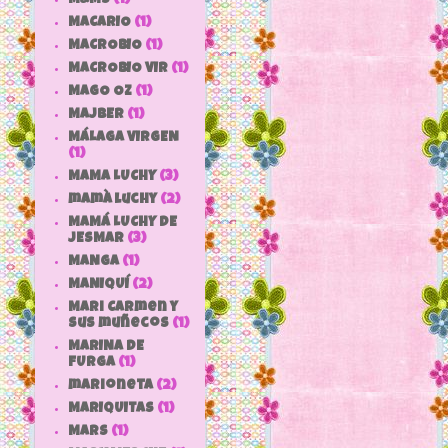
MACARIO
(1)
MACROBIO
(1)
MACROBIO VIR
(1)
MAGO OZ
(1)
MAJBER
(1)
MÁLAGA VIRGEN
(1)
MAMA LUCHY
(3)
mamà luchy
(2)
MAMÁ LUCHY DE
JESMAR
(3)
MANGA
(1)
MANIQUÍ
(2)
Mari Carmen y
sus muñecos
(1)
MARINA DE
FURGA
(1)
marioneta
(2)
MARIQUITAS
(1)
MARS
(1)