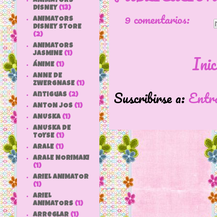
ANIMATORS
DISNEY
(13)
9 comentarios:
ANIMATORS
DISNEY STORE
(2)
ANIMATORS
JASMINE
(1)
Inic
ÁNIME
(1)
ANNE DE
ZWERGNASE
(1)
Suscribirse a:
Entr
antiguas
(2)
ANTON JOS
(1)
ANUSKA
(1)
ANUSKA DE
TOYSE
(1)
ARALE
(1)
ARALE NORIMAKI
(1)
ARIEL ANIMATOR
(1)
ARIEL
ANIMATORS
(1)
arreglar
(1)