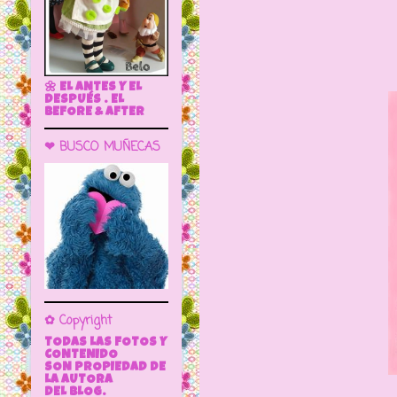
🌼 EL ANTES Y EL
DESPUÉS . EL
BEFORE & AFTER
❤ BUSCO MUÑECAS
✿ Copyright
TODAS LAS FOTOS Y
CONTENIDO
SON PROPIEDAD DE
LA AUTORA
DEL BLOG.