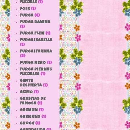
FLEXIBLE
(1)
FOLK
(1)
FURGA
(4)
FURGA DAMINA
(1)
FURGA FLEXI
(1)
FURGA ISABELLA
(1)
FURGA ITALIANA
(3)
FURGA NERO
(1)
FURGA PIERNAS
FLEXIBLES
(1)
GENTE
DESPIERTA
(1)
GIZMO
(1)
GRASITAS DE
FAMOSA
(1)
GREMLIN
(1)
GREMLINS
(1)
grogu
(1)