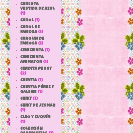
CARLOTA
VESTIDA DE AZUL
(1)
CAROL
(1)
CAROL DE
FAMOSA
(1)
CAROLIN DE
FAMOSA
(1)
CENICIENTA
(1)
CENICIENTA
ANIMATOR
(1)
CERDITA PEGGY
(2)
CHEVITA
(1)
CHEVITA PÉREZ Y
GALSEM
(1)
CHIKY
(1)
CHIKY DE JESMAR
(1)
CLEO Y CUQUÍN
(1)
COLECCIÓN