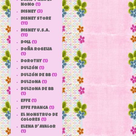
NOMO
(1)
DISNEY
(3)
DISNEY STORE
(11)
DISNEY U.S.A.
(11)
doll
(1)
DOÑA ROGELIA
(1)
DOROTHY
(1)
DULZÓN
(1)
DULZÓN DE BB
(1)
DULZONA
(1)
DULZONA DE BB
(1)
EFFE
(1)
EFFE FRANCA
(1)
EL MONSTRUO DE
COLORES
(1)
ELENA D' AVALOR
(1)