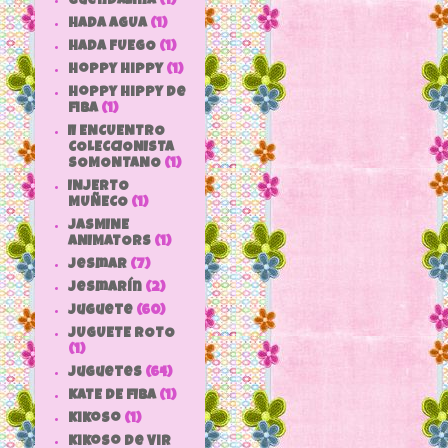
Guendalina
(1)
HADA AGUA
(1)
HADA FUEGO
(1)
hoppy hippy
(1)
hoppy hippy de
fiba
(1)
II ENCUENTRO
COLECCIONISTA
SOMONTANO
(1)
INJERTO
MUÑECO
(1)
JASMINE
ANIMATORS
(1)
jesmar
(7)
jesmarín
(2)
juguete
(60)
JUGUETE ROTO
(1)
Juguetes
(64)
KATE DE FIBA
(1)
Kikoso
(1)
Kikoso de Vir