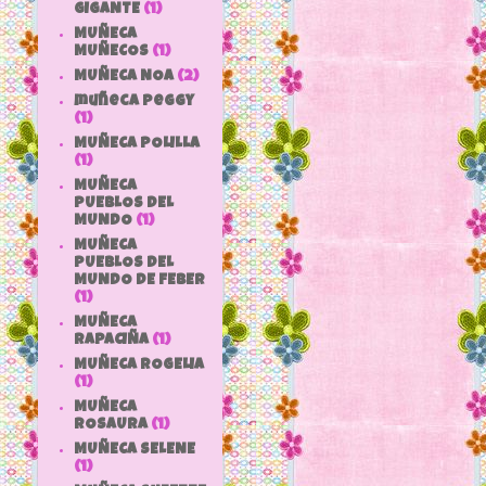
GIGANTE
(1)
MUÑECA
MUÑECOS
(1)
MUÑECA NOA
(2)
muñeca peggy
(1)
MUÑECA POLILLA
(1)
MUÑECA
PUEBLOS DEL
MUNDO
(1)
MUÑECA
PUEBLOS DEL
MUNDO DE FEBER
(1)
MUÑECA
RAPACIÑA
(1)
MUÑECA ROGELIA
(1)
MUÑECA
ROSAURA
(1)
MUÑECA SELENE
(1)