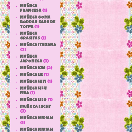
MUÑECA
FRANCESA
(1)
MUÑECA GOMA
BORRAR SARA DE
TOYPA
(1)
MUÑECA
GRASITAS
(1)
MUÑECA ITALIANA
(7)
MUÑECA
JAPONESA
(3)
MUÑECA KIM
(2)
MUÑECA LB
(1)
MUÑECA LETI
(1)
MUÑECA LILLI
FIBA
(1)
MUÑECA LILO
(1)
muñeca luchy
(3)
MUÑECA MIRIAM
(1)
MUÑECA MIRIAM