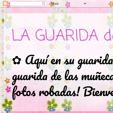
LA GUARIDA d
✿ Aquí en su guarida
guarida de las muñec
fotos robadas! Bienve