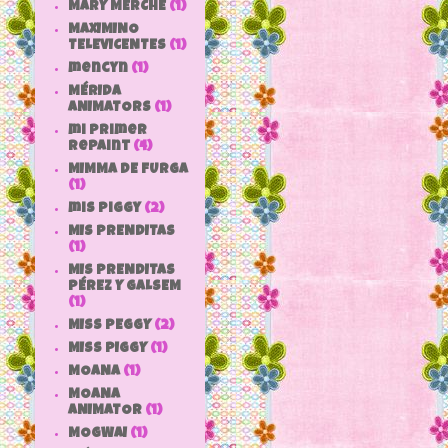
MARY MERCHE
(1)
MAXIMINO
TELEVICENTES
(1)
mencyn
(1)
MÉRIDA
ANIMATORS
(1)
mi primer
repaint
(4)
MIMMA DE FURGA
(1)
mis piggy
(2)
MIS PRENDITAS
(1)
MIS PRENDITAS
PÉREZ Y GALSEM
(1)
MISS PEGGY
(2)
MISS PIGGY
(1)
MOANA
(1)
MOANA
ANIMATOR
(1)
MOGWAI
(1)