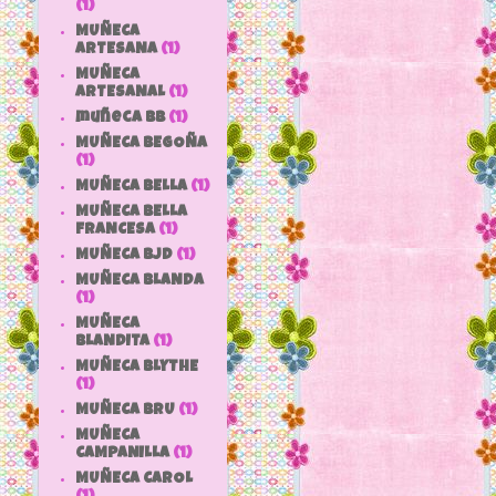
(1)
MUÑECA
ARTESANA
(1)
MUÑECA
ARTESANAL
(1)
muñeca bb
(1)
MUÑECA BEGOÑA
(1)
MUÑECA BELLA
(1)
MUÑECA BELLA
FRANCESA
(1)
MUÑECA BJD
(1)
MUÑECA BLANDA
(1)
MUÑECA
BLANDITA
(1)
MUÑECA BLYTHE
(1)
MUÑECA BRU
(1)
MUÑECA
CAMPANILLA
(1)
MUÑECA CAROL