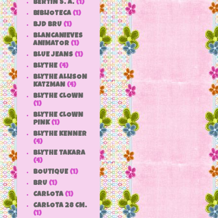
BERTIN S. A.
(1)
BIBLIOTECA
(1)
BJD BRU
(1)
BLANCANIEVES
ANIMATOR
(1)
BLUE JEANS
(1)
BLYTHE
(4)
BLYTHE ALLISON
KATZMAN
(4)
BLYTHE CLOWN
(1)
BLYTHE CLOWN
PINK
(1)
BLYTHE KENNER
(4)
BLYTHE TAKARA
(4)
BOUTIQUE
(1)
BRU
(1)
CARLOTA
(1)
CARLOTA 28 CM.
(1)