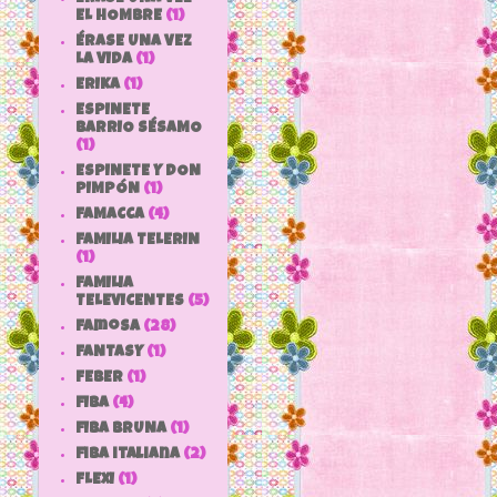
EL HOMBRE
(1)
ÉRASE UNA VEZ
LA VIDA
(1)
ERIKA
(1)
ESPINETE
BARRIO SÉSAMO
(1)
ESPINETE Y DON
PIMPÓN
(1)
FAMACCA
(4)
FAMILIA TELERIN
(1)
FAMILIA
TELEVICENTES
(5)
Famosa
(28)
FANTASY
(1)
FEBER
(1)
FIBA
(4)
FIBA BRUNA
(1)
fiba italiana
(2)
FLEXI
(1)