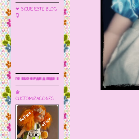
❤ SIGUE ESTE BLOG
👇
información
🌼
CUSTOMIZACIONES