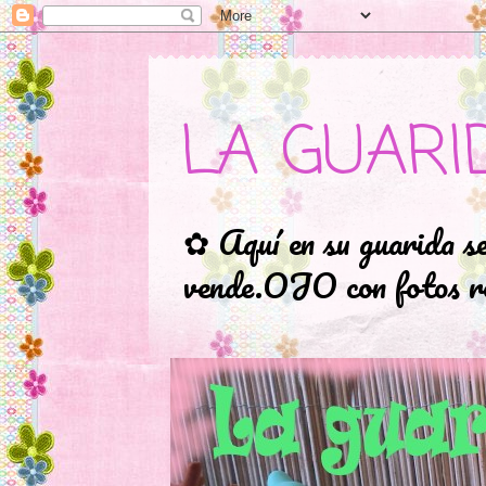
LA GUARI
✿ Aquí en su guarida s
vende.OJO con fotos ro