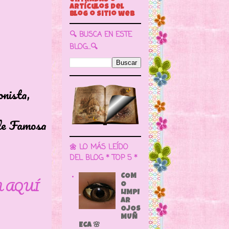
🔍 BUSCA EN ESTE
BLOG...🔍
onista,
 de Famosa
🌼 LO MÁS LEÍDO
DEL BLOG * TOP 5 *
COM
N AQUÍ
O
LIMPI
AR
OJOS
MUÑ
ECA 🌸