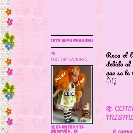
gue este blog para más información
Reza el tí
🌼
CUSTOMIZACIONES
debido al 
que se le
👇👇
📚 CON
MISMO
6 come
🌼 EL ANTES Y EL
DESPUÉS . EL