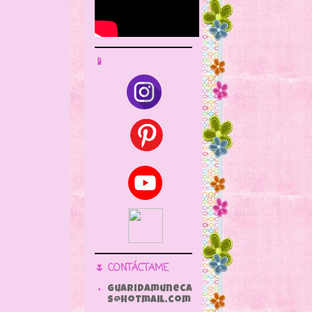
📱
🌷 CONTÁCTAME
guaridamuneca
s@hotmail.com