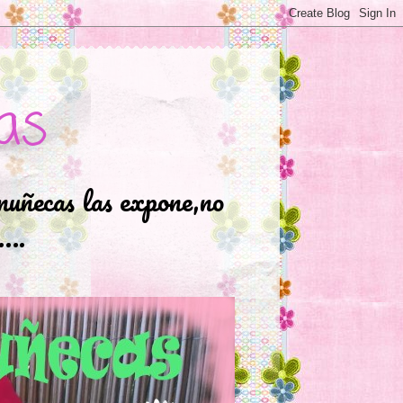
as
muñecas las expone,no
.….