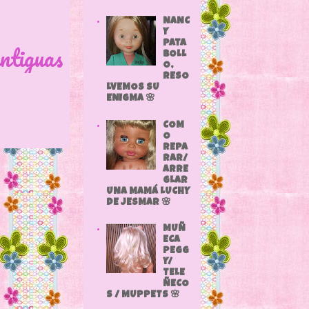
NANC
Y
PATA
ntiguas
BOLL
O,
RESO
LVEMOS SU
ENIGMA 🌸
COM
O
REPA
RAR/
ARRE
GLAR
UNA MAMÁ LUCHY
DE JESMAR 🌸
MUÑ
ECA
PEGG
Y/
TELE
ÑECO
S / MUPPETS 🌸