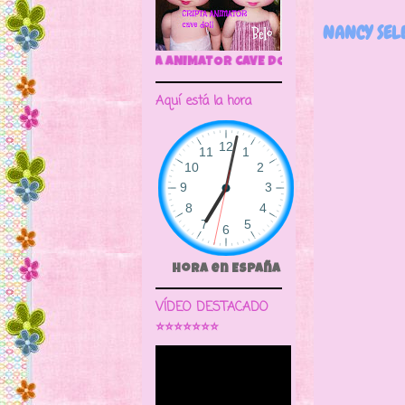
NANCY SEL
RIPTA ANIMATOR CAVE DOLL
Es Sel
Aquí está la hora
la que
Es d
Hora en España
VÍDEO DESTACADO
⭐⭐⭐⭐⭐⭐⭐