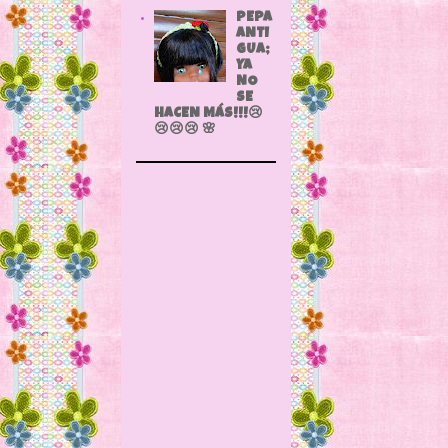
PEPA
ANTI
GUA;
YA
NO
SE
HACEN MÁS!!!😢
😢😢😢 🌸