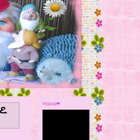
música❤
E
.