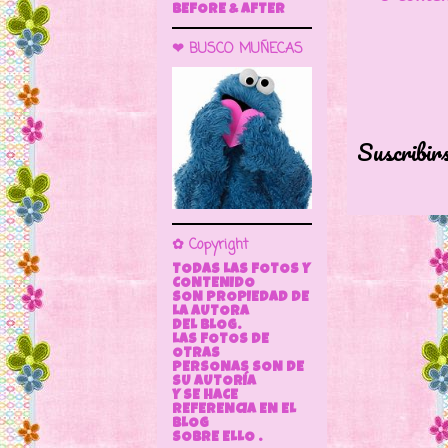
BEFORE & AFTER
❤ BUSCO MUÑECAS
Suscribir
✿ Copyright
TODAS LAS FOTOS Y
CONTENIDO
SON PROPIEDAD DE
LA AUTORA
DEL BLOG.
LAS FOTOS DE
OTRAS
PERSONAS SON DE
SU AUTORÍA
Y SE HACE
REFERENCIA EN EL
BLOG
SOBRE ELLO .