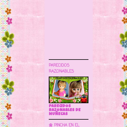
PARECIDOS
RAZONABLES
PARECIDOS
RAZONABLES DE
MUÑECAS
🌼 PINCHA EN EL