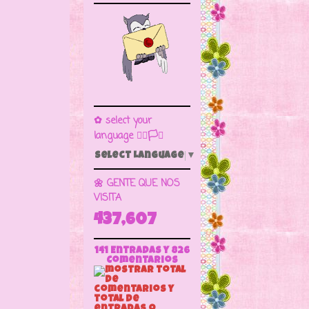
✿ select your
language 🏳️‍🌈🏳️🏁
Select Language
▼
🌼 GENTE QUE NOS
VISITA
437,607
141 Entradas y
826
Comentarios