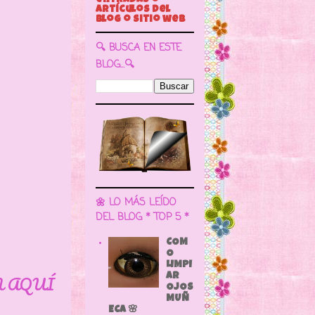
🔍 BUSCA EN ESTE
BLOG...🔍
🌼 LO MÁS LEÍDO
DEL BLOG * TOP 5 *
COM
O
LIMPI
N AQUÍ
AR
OJOS
MUÑ
ECA 🌸