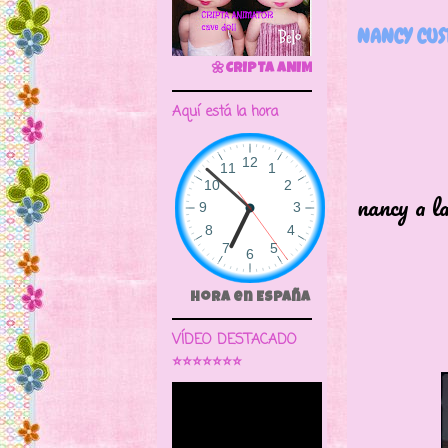
NANCY CUS
🌼CRIPTA ANIMATOR CAVE DOLL
Aquí está la hora
Pues 
nancy a la
vamo
Hora en España
VÍDEO DESTACADO
⭐⭐⭐⭐⭐⭐⭐