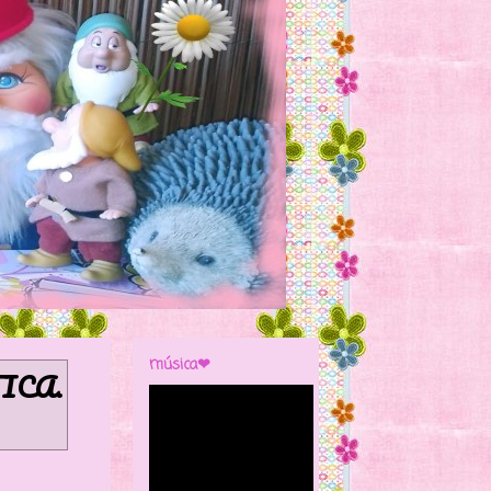
música❤
ICA
.