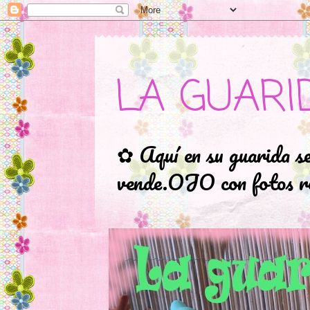
LA GUARI
✿ Aquí en su guarida s
vende.OJO con fotos ro