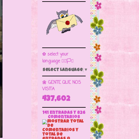
✿ select your
language 🏳️‍🌈🏳️🏁
Select Language
▼
🌼 GENTE QUE NOS
VISITA
437,602
141 Entradas y
826
Comentarios