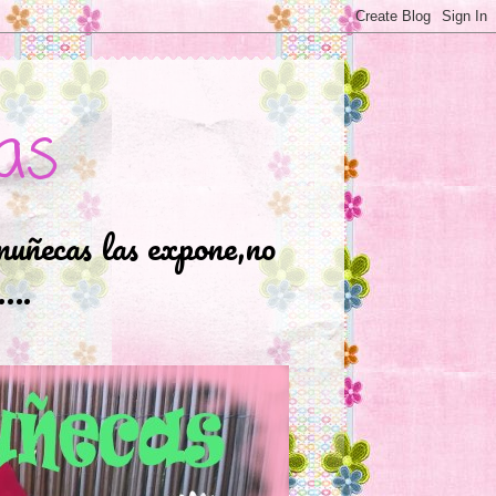
as
muñecas las expone,no
.….