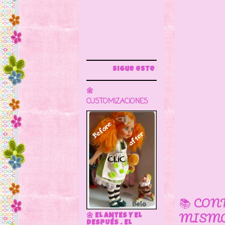
Sigue este blog para más información
🌼
CUSTOMIZACIONES
📚 CON
MISMO
🌼 EL ANTES Y EL
DESPUÉS . EL