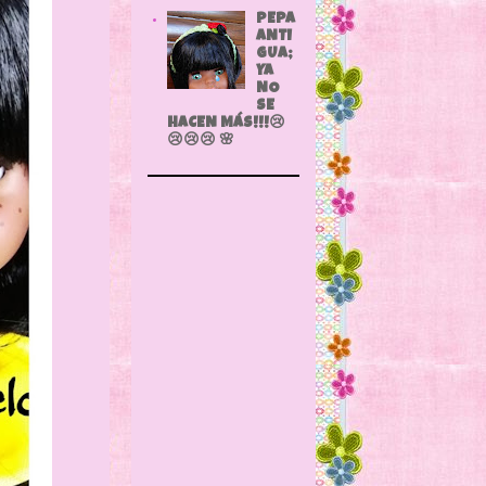
PEPA
ANTI
GUA;
YA
NO
SE
HACEN MÁS!!!😢
😢😢😢 🌸