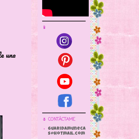
📱
 una
🌷 CONTÁCTAME
guaridamuneca
s@hotmail.com