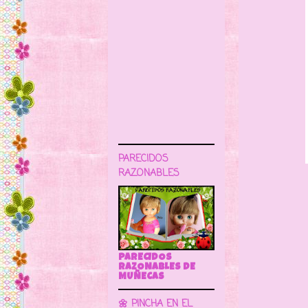
PARECIDOS
RAZONABLES
PARECIDOS
RAZONABLES DE
MUÑECAS
🌼 PINCHA EN EL