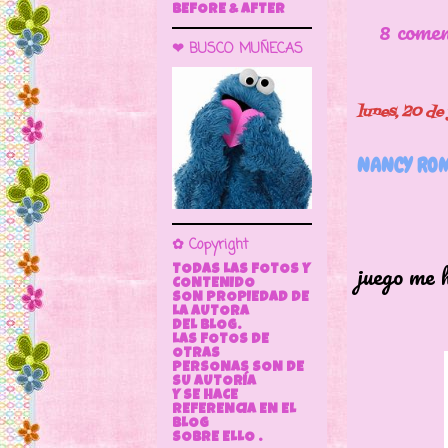
BEFORE & AFTER
8 come
❤ BUSCO MUÑECAS
lunes, 20 de
NANCY ROM
La na
es una
✿ Copyright
juego me 
TODAS LAS FOTOS Y
CONTENIDO
SON PROPIEDAD DE
LA AUTORA
DEL BLOG.
LAS FOTOS DE
OTRAS
PERSONAS SON DE
SU AUTORÍA
Y SE HACE
REFERENCIA EN EL
BLOG
SOBRE ELLO .