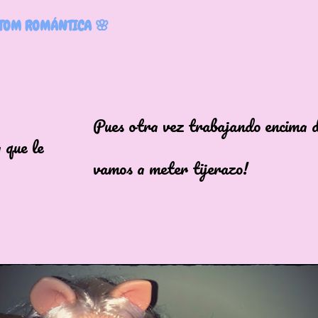
TOM ROMÁNTICA 🌸
otra vez trabajando encima de
 que le
s a meter tijerazo!