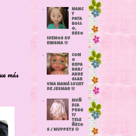
NANC
Y
PATA
BOLL
O,
RESO
LVEMOS SU
ENIGMA 🌸
COM
O
REPA
RAR/
e más
ARRE
GLAR
UNA MAMÁ LUCHY
DE JESMAR 🌸
MUÑ
ECA
PEGG
Y/
TELE
ÑECO
S / MUPPETS 🌸