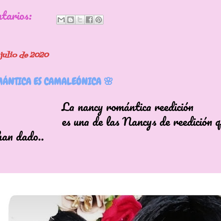
ntarios:
 julio de 2020
ÁNTICA ES CAMALEÓNICA 🌸
ncy romántica reedición
 de las Nancys de reedición qu
han dado..