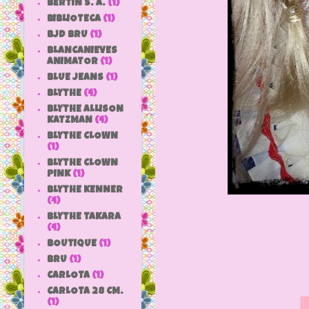
BERTIN S. A.
(1)
BIBLIOTECA
(1)
BJD BRU
(1)
BLANCANIEVES
ANIMATOR
(1)
BLUE JEANS
(1)
BLYTHE
(4)
BLYTHE ALLISON
KATZMAN
(4)
BLYTHE CLOWN
(1)
BLYTHE CLOWN
PINK
(1)
BLYTHE KENNER
(4)
BLYTHE TAKARA
(4)
BOUTIQUE
(1)
BRU
(1)
CARLOTA
(1)
CARLOTA 28 CM.
(1)