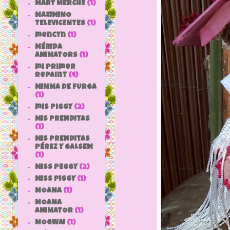
MARY MERCHE
(1)
MAXIMINO
TELEVICENTES
(1)
mencyn
(1)
MÉRIDA
ANIMATORS
(1)
mi primer
repaint
(4)
MIMMA DE FURGA
(1)
mis piggy
(2)
MIS PRENDITAS
(1)
MIS PRENDITAS
PÉREZ Y GALSEM
(1)
MISS PEGGY
(2)
MISS PIGGY
(1)
MOANA
(1)
MOANA
ANIMATOR
(1)
MOGWAI
(1)