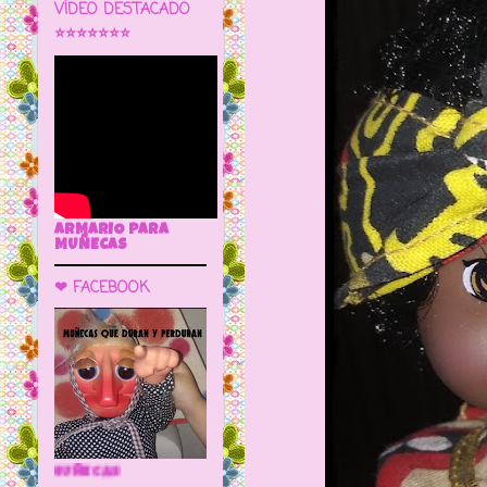
VÍDEO DESTACADO
⭐⭐⭐⭐⭐⭐⭐
ARMARIO PARA
MUÑECAS
❤ FACEBOOK
🌼 LA CUEVA DE LAS MUÑECAS