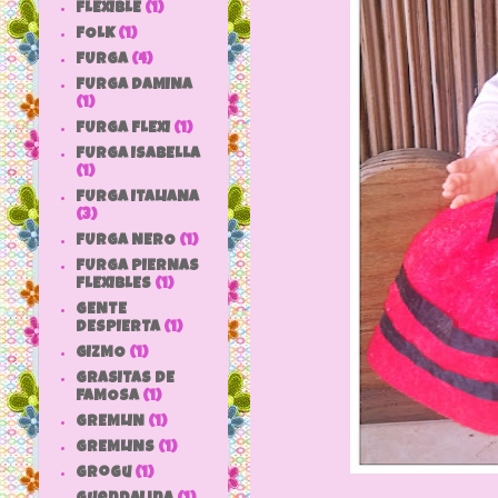
FLEXIBLE
(1)
FOLK
(1)
FURGA
(4)
FURGA DAMINA
(1)
FURGA FLEXI
(1)
FURGA ISABELLA
(1)
FURGA ITALIANA
(3)
FURGA NERO
(1)
FURGA PIERNAS
FLEXIBLES
(1)
GENTE
DESPIERTA
(1)
GIZMO
(1)
GRASITAS DE
FAMOSA
(1)
GREMLIN
(1)
GREMLINS
(1)
grogu
(1)