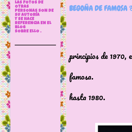
LAS FOTOS DE
BEGOÑA DE FAMOSA 
OTRAS
PERSONAS SON DE
SU AUTORÍA
Y SE HACE
REFERENCIA EN EL
BLOG
SOBRE ELLO .
Finale
principios de 1970, e
Esta pre
famosa.
Se alar
hasta 1980.