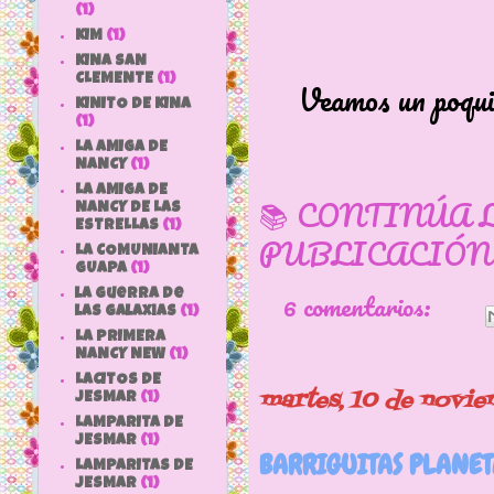
(1)
KIM
(1)
KINA SAN
CLEMENTE
(1)
Veamos un poqui
KINITO DE KINA
(1)
LA AMIGA DE
NANCY
(1)
LA AMIGA DE
📚 CONTINÚA 
NANCY DE LAS
ESTRELLAS
(1)
PUBLICACIÓN
LA COMUNIANTA
GUAPA
(1)
6 comentarios:
la guerra de
las galaxias
(1)
LA PRIMERA
NANCY NEW
(1)
LACITOS DE
martes, 10 de novi
JESMAR
(1)
LAMPARITA DE
JESMAR
(1)
BARRIGUITAS PLANET
LAMPARITAS DE
JESMAR
(1)