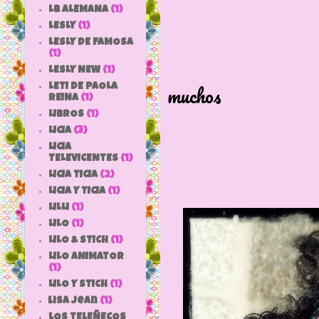
LB ALEMANA
(1)
LESLY
(1)
LESLY DE FAMOSA
(1)
Cuántos r
LESLY NEW
(1)
muchos
LETI DE PAOLA
REINA
(1)
las entrañ
LIBROS
(1)
LICIA
(3)
La bar
LICIA
TELEVICENTES
(1)
LICIA TICIA
(2)
LICIA Y TICIA
(1)
LILLI
(1)
LILO
(1)
LILO & STICH
(1)
LILO ANIMATOR
(1)
LILO Y STICH
(1)
lisa jean
(1)
LOS TELEÑECOS