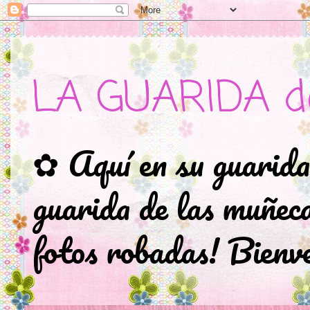
LA GUARIDA d
✿ Aquí en su guarida
guarida de las muñec
fotos robadas! Bienve