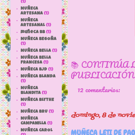
(1)
MUÑECA
ARTESANA
(1)
MUÑECA
ARTESANAL
(1)
muñeca bb
(1)
MUÑECA BEGOÑA
(1)
MUÑECA BELLA
(1)
MUÑECA BELLA
📚 CONTINÚA 
FRANCESA
(1)
MUÑECA BJD
(1)
PUBLICACIÓN
MUÑECA BLANDA
(1)
12 comentarios:
MUÑECA
BLANDITA
(1)
MUÑECA BLYTHE
(1)
MUÑECA BRU
(1)
domingo, 8 de novi
MUÑECA
CAMPANILLA
(1)
MUÑECA LETI DE PAO
MUÑECA CAROL