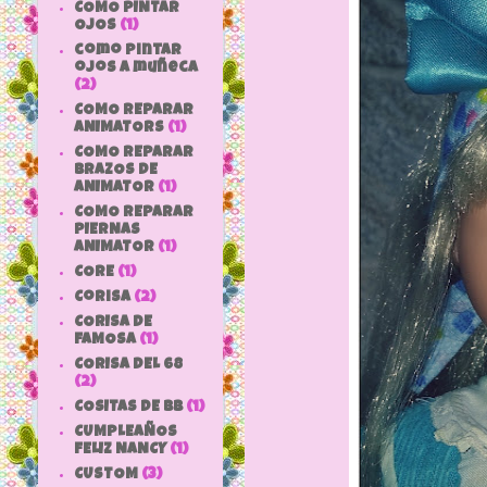
COMO PINTAR
OJOS
(1)
como pintar
ojos a muñeca
(2)
COMO REPARAR
ANIMATORS
(1)
COMO REPARAR
BRAZOS DE
ANIMATOR
(1)
COMO REPARAR
PIERNAS
ANIMATOR
(1)
CORE
(1)
Corisa
(2)
CORISA DE
FAMOSA
(1)
CORISA DEL 68
(2)
COSITAS DE bb
(1)
CUMPLEAÑOS
FELIZ NANCY
(1)
CUSTOM
(3)