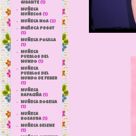
GIGANTE
(1)
MUÑECA
MUÑECOS
(1)
MUÑECA NOA
(2)
muñeca peggy
(1)
MUÑECA POLILLA
(1)
MUÑECA
PUEBLOS DEL
MUNDO
(1)
MUÑECA
PUEBLOS DEL
MUNDO DE FEBER
(1)
MUÑECA
RAPACIÑA
(1)
MUÑECA ROGELIA
(1)
MUÑECA
ROSAURA
(1)
MUÑECA SELENE
(1)