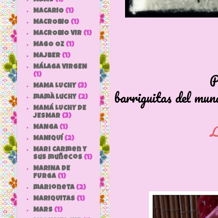
MACARIO
(1)
MACROBIO
(1)
MACROBIO VIR
(1)
MAGO OZ
(1)
MAJBER
(1)
MÁLAGA VIRGEN
Planeta Agost
(1)
MAMA LUCHY
(3)
barriguitas del mun
mamà luchy
(2)
MAMÁ LUCHY DE
JESMAR
(3)
La madr
MANGA
(1)
MANIQUÍ
(2)
Mari Carmen y
sus muñecos
(1)
MARINA DE
FURGA
(1)
marioneta
(2)
MARIQUITAS
(1)
MARS
(1)