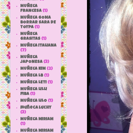
MUÑECA
FRANCESA
(1)
MUÑECA GOMA
BORRAR SARA DE
TOYPA
(1)
MUÑECA
GRASITAS
(1)
MUÑECA ITALIANA
(7)
MUÑECA
JAPONESA
(3)
MUÑECA KIM
(2)
MUÑECA LB
(1)
MUÑECA LETI
(1)
MUÑECA LILLI
FIBA
(1)
MUÑECA LILO
(1)
muñeca luchy
(3)
MUÑECA MIRIAM
(1)
MUÑECA MIRIAM