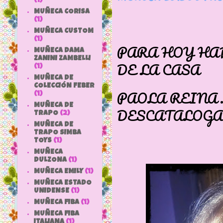
(1)
MUÑECA CORISA
(1)
MUÑECA CUSTOM
(1)
PARA HOY HA
MUÑECA DAMA
ZANINI ZAMBELLI
DE LA CASA
(1)
MUÑECA DE
COLECCIÓN FEBER
PAOLA REINA
(1)
MUÑECA DE
DESCATALOGA
TRAPO
(2)
MUÑECA DE
TRAPO SIMBA
TOYS
(1)
MUÑECA
DULZONA
(1)
MUÑECA EMILY
(1)
MUÑECA ESTADO
UNIDENSE
(1)
MUÑECA FIBA
(1)
MUÑECA FIBA
ITALIANA
(1)