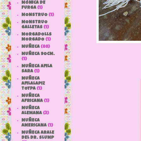
MÓNICA DE
FURGA
(1)
MONSTRUO
(1)
MONSTRUO
GALLETAS
(1)
MORGADOLLS
MORGADO
(1)
MUÑECA
(88)
MUÑECA 9OCM.
(1)
MUÑECA AFILA
SARA
(1)
MUÑECA
AFILALAPIZ
TOYPA
(1)
MUÑECA
AFRICANA
(1)
MUÑECA
ALEMANA
(3)
MUÑECA
AMERICANA
(1)
MUÑECA ARALE
DEL DR. SLUMP