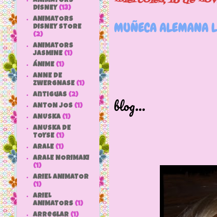
miércoles, 18 de no
ANIMATORS
DISNEY
(13)
ANIMATORS
MUÑECA ALEMANA L
DISNEY STORE
(2)
ANIMATORS
JASMINE
(1)
ÁNIME
(1)
ANNE DE
Mirar que p
ZWERGNASE
(1)
antiguas
(2)
blog...
ANTON JOS
(1)
ANUSKA
(1)
ANUSKA DE
TOYSE
(1)
ARALE
(1)
ARALE NORIMAKI
(1)
ARIEL ANIMATOR
(1)
ARIEL
ANIMATORS
(1)
arreglar
(1)