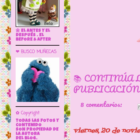
🌼 EL ANTES Y EL
DESPUÉS . EL
BEFORE & AFTER
❤ BUSCO MUÑECAS
📚 CONTINÚA 
PUBLICACIÓN
8 comentarios:
✿ Copyright
TODAS LAS FOTOS Y
CONTENIDO
viernes, 20 de nov
SON PROPIEDAD DE
LA AUTORA
DEL BLOG.