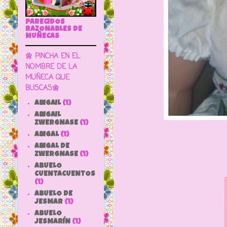
PARECIDOS
RAZONABLES DE
MUÑECAS
🌼 PINCHA EN EL
NOMBRE DE LA
MUÑECA QUE
BUSCAS🌼
ABIGAIL
(1)
ABIGAIL
ZWERGNASE
(1)
ABIGAL
(1)
ABIGAL DE
ZWERGNASE
(1)
ABUELO
CUENTACUENTOS
(1)
ABUELO DE
JESMAR
(1)
ABUELO
JESMARÍN
(1)