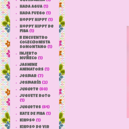
Guendalina
(1)
HADA AGUA
(1)
HADA FUEGO
(1)
hoppy hippy
(1)
hoppy hippy de
fiba
(1)
II ENCUENTRO
COLECCIONISTA
SOMONTANO
(1)
INJERTO
MUÑECO
(1)
JASMINE
ANIMATORS
(1)
jesmar
(7)
jesmarín
(2)
juguete
(60)
JUGUETE ROTO
(1)
Juguetes
(64)
KATE DE FIBA
(1)
Kikoso
(1)
Kikoso de Vir