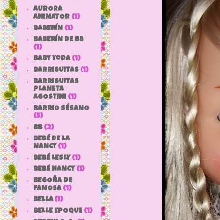
AURORA
ANIMATOR
(1)
BABERÍN
(1)
BABERÍN DE BB
(1)
baby yoda
(1)
BARRIGUITAS
(1)
BARRIGUITAS
PLANETA
AGOSTINI
(1)
BARRIO SÉSAMO
(5)
bb
(2)
BEBÉ DE LA
NANCY
(1)
BEBÉ LESLY
(1)
BEBÉ NANCY
(1)
BEGOÑA DE
FAMOSA
(1)
BELLA
(1)
BELLE EPOQUE
(1)