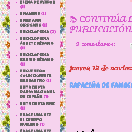
ELENA DE AVALOR
(1)
EMANENS
(1)
📚 CONTINÚA 
EMILY ANN
PUBLICACIÓN
BIRDSANG
(1)
ENCICLOPEDIA
(2)
ENCICLOPEDIA
9 comentarios:
ÁBRETE SÉSAMO
(1)
ENCICLOPEDIA
BARRIO SÉSAMO
(1)
jueves, 12 de novie
ENCUENTRO
COLECCIONISTA
BARBASTRO
(1)
RAPACIÑA DE FAMOS
ENTREVISTA
RADIO NACIONAL
DE ESPAÑA
(1)
ENTREVISTA RNE
(1)
ÉRASE UNA VEZ
Rapaciña 
EL CUERPO
HUMANO
(1)
ÉRASE UNA VEZ