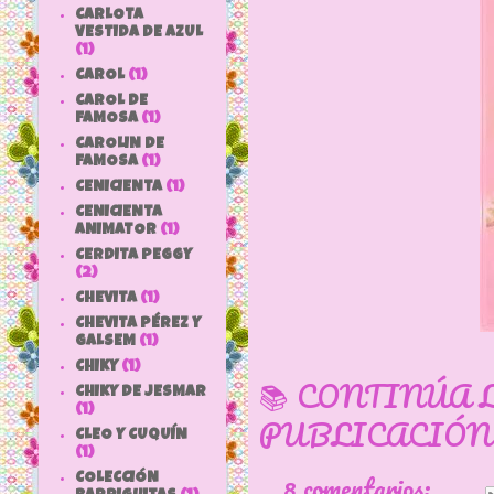
CARLOTA
VESTIDA DE AZUL
(1)
CAROL
(1)
CAROL DE
FAMOSA
(1)
CAROLIN DE
FAMOSA
(1)
CENICIENTA
(1)
CENICIENTA
ANIMATOR
(1)
CERDITA PEGGY
(2)
CHEVITA
(1)
CHEVITA PÉREZ Y
GALSEM
(1)
CHIKY
(1)
📚 CONTINÚA 
CHIKY DE JESMAR
(1)
PUBLICACIÓN
CLEO Y CUQUÍN
(1)
8 comentarios:
COLECCIÓN