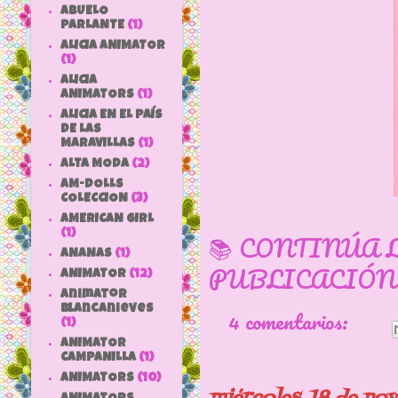
ABUELO
PARLANTE
(1)
ALICIA ANIMATOR
(1)
ALICIA
ANIMATORS
(1)
ALICIA EN EL PAÍS
DE LAS
MARAVILLAS
(1)
ALTA MODA
(2)
AM-DOLLS
COLECCION
(3)
AMERICAN GIRL
(1)
📚 CONTINÚA 
ANANAS
(1)
PUBLICACIÓN
ANIMATOR
(12)
animator
blancanieves
4 comentarios:
(1)
ANIMATOR
CAMPANILLA
(1)
ANIMATORS
(10)