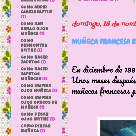
BARRIGUITAS
(1)
COMO ABRIR
CABEZA BLYTHE
(1)
domingo, 15 de nov
COMO DAR
BRILLO OJOS
MUÑECA
(1)
MUÑECA FRANCESA B
COMO
DESMONTAR
BLYTHE
(1)
COMO HACER
ZAPATOS
(1)
En diciembre de 1983
COMO HACER
ZAPATOS
Unos meses después,
MUÑECAS
(1)
muñecas francesas p
COMO LIMPIAR
OJOS MUÑECA
(1)
COMO LIMPIAR
OJOS OPACOS DE
MUÑECA
(1)
COMO PEGAR
OJOS BLYTHE
(1)
como pintar
muñeca
(1)