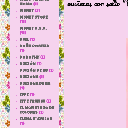
muñecas con sello "
NOMO
(1)
DISNEY
(3)
DISNEY STORE
(11)
DISNEY U.S.A.
(11)
doll
(1)
DOÑA ROGELIA
(1)
DOROTHY
(1)
DULZÓN
(1)
DULZÓN DE BB
(1)
DULZONA
(1)
DULZONA DE BB
(1)
EFFE
(1)
EFFE FRANCA
(1)
EL MONSTRUO DE
COLORES
(1)
ELENA D' AVALOR
(1)