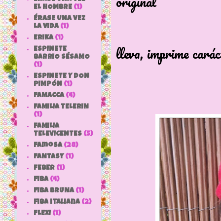
original
EL HOMBRE
(1)
y con se
ÉRASE UNA VEZ
LA VIDA
(1)
Esa carita
ERIKA
(1)
lleva, imprime carác
ESPINETE
BARRIO SÉSAMO
sin dud
(1)
ESPINETE Y DON
PIMPÓN
(1)
FAMACCA
(4)
FAMILIA TELERIN
(1)
FAMILIA
TELEVICENTES
(5)
Famosa
(28)
FANTASY
(1)
FEBER
(1)
FIBA
(4)
FIBA BRUNA
(1)
fiba italiana
(2)
FLEXI
(1)