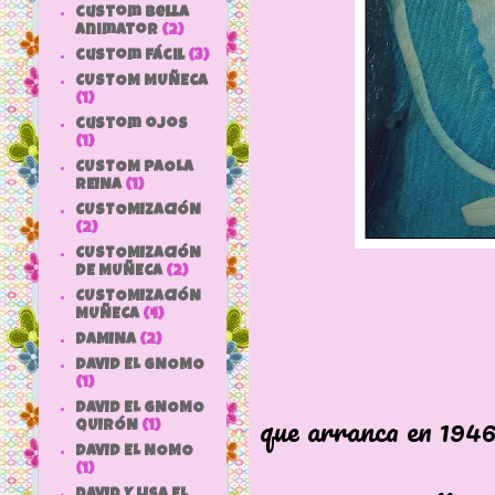
custom bella
animator
(2)
custom fácil
(3)
CUSTOM MUÑECA
(1)
custom ojos
(1)
CUSTOM PAOLA
REINA
(1)
CUSTOMIZACIÓN
(2)
CUSTOMIZACIÓN
DE MUÑECA
(2)
CUSTOMIZACIÓN
MUÑECA
(4)
DAMINA
(2)
DAVID EL GNOMO
Es una tris
(1)
DAVID EL GNOMO
que arranca en 1946
QUIRÓN
(1)
DAVID EL NOMO
dónde se em
(1)
DAVID Y LISA EL