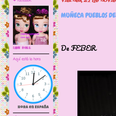
viernes, 27 de novi
❤ Facebook
MUÑECA PUEBLOS DE
Muñeca p
De FEBER
🌼CRIPTA ANIMATOR CAVE DOLL
Aquí está la hora
Hora en España