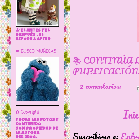
🌼 EL ANTES Y EL
DESPUÉS . EL
BEFORE & AFTER
❤ BUSCO MUÑECAS
📚 CONTINÚA 
PUBLICACIÓN
2 comentarios:
Inic
✿ Copyright
TODAS LAS FOTOS Y
CONTENIDO
SON PROPIEDAD DE
Suscribirse a:
Entr
LA AUTORA
DEL BLOG.