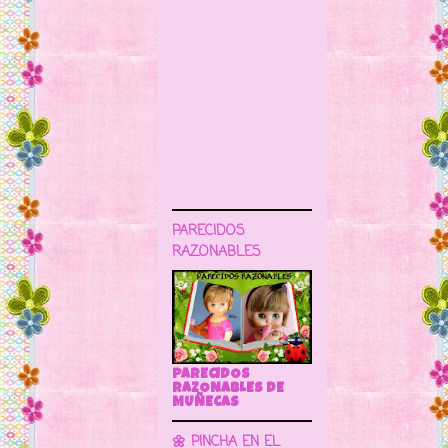
PARECIDOS
RAZONABLES
PARECIDOS
RAZONABLES DE
MUÑECAS
🌼 PINCHA EN EL