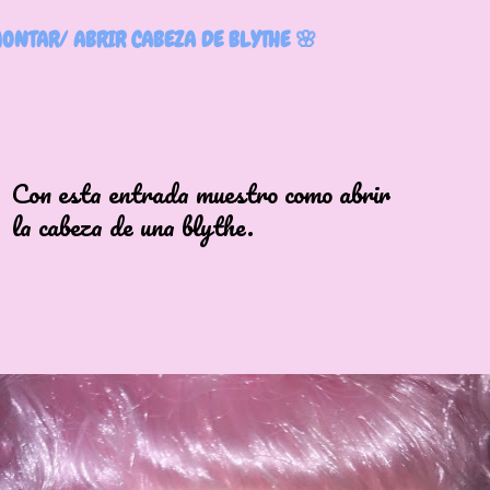
ONTAR/ ABRIR CABEZA DE BLYTHE 🌸
a entrada muestro como abrir
eza de una blythe.