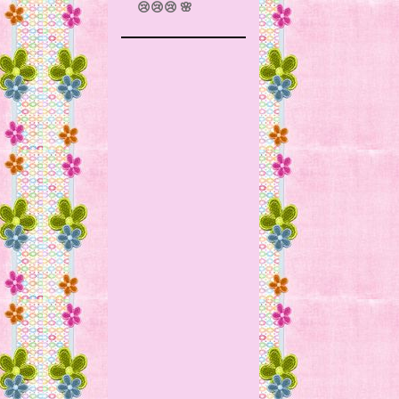
😢😢😢 🌸