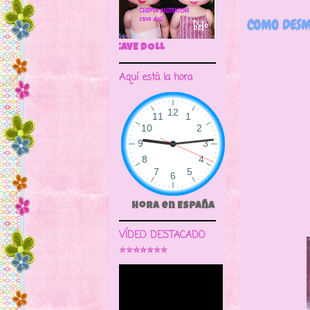
COMO DESM
🌼CRIPTA ANIMATOR CAVE DOLL
Aquí está la hora
Con est
la cab
Hora en España
VÍDEO DESTACADO
⭐⭐⭐⭐⭐⭐⭐