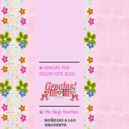
✿ GRACIAS POR
SEGUIR ESTE BLOG
🌼 Mis blogs favoritos
MUÑECAS A LOS
CINCUENTA