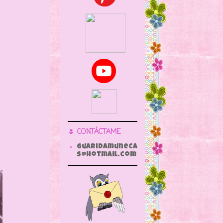
🌷 CONTÁCTAME
guaridamuneca
s@hotmail.com