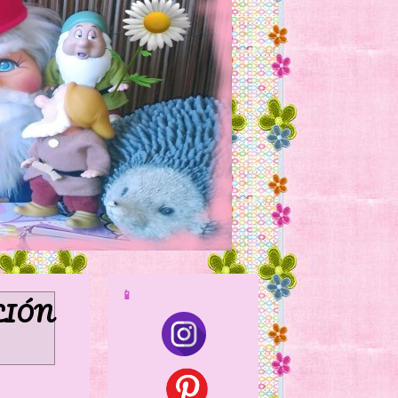
📱
CIÓN