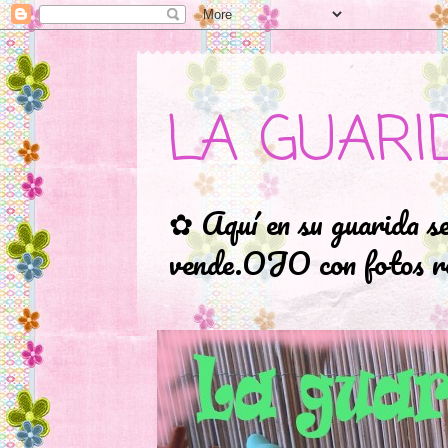
LA GUARI
✿ Aquí en su guarida s
vende.OJO con fotos ro