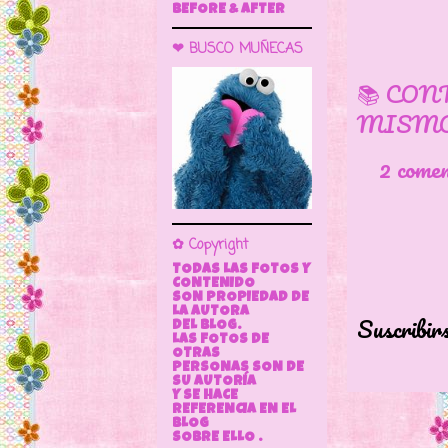
BEFORE & AFTER
❤ BUSCO MUÑECAS
📚 CON
MISMO
2 come
✿ Copyright
TODAS LAS FOTOS Y
CONTENIDO
SON PROPIEDAD DE
LA AUTORA
Suscribir
DEL BLOG.
LAS FOTOS DE
OTRAS
PERSONAS SON DE
SU AUTORÍA
Y SE HACE
REFERENCIA EN EL
BLOG
SOBRE ELLO .