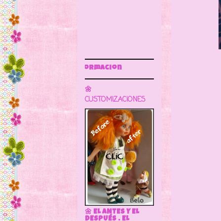
Sigue este blog para más
🌼
CUSTOMIZACIONES
🌼 EL ANTES Y EL
DESPUÉS . EL