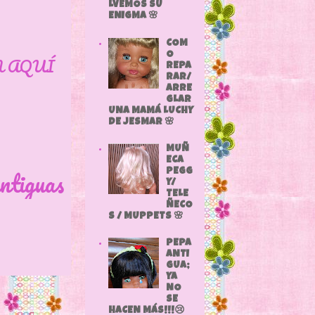
LVEMOS SU
ENIGMA 🌸
COM
O
N AQUÍ
REPA
RAR/
ARRE
GLAR
UNA MAMÁ LUCHY
DE JESMAR 🌸
MUÑ
ECA
ntiguas
PEGG
Y/
TELE
ÑECO
S / MUPPETS 🌸
PEPA
ANTI
GUA;
YA
NO
SE
HACEN MÁS!!!😢