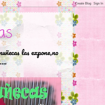
as
muñecas las expone,no
.….