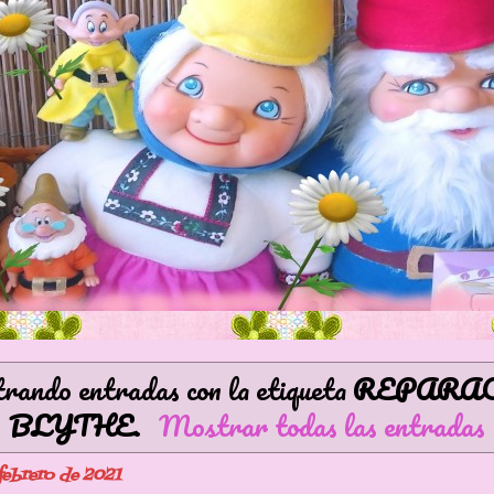
ando entradas con la etiqueta
REPARA
BLYTHE
.
Mostrar todas las entradas
 febrero de 2021