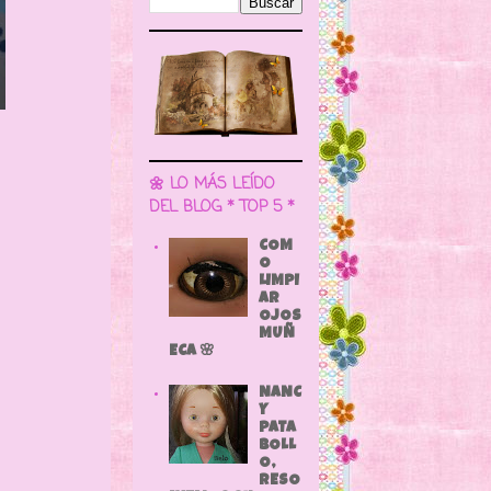
🌼 LO MÁS LEÍDO
DEL BLOG * TOP 5 *
COM
O
LIMPI
AR
OJOS
MUÑ
ECA 🌸
NANC
Y
PATA
BOLL
O,
RESO