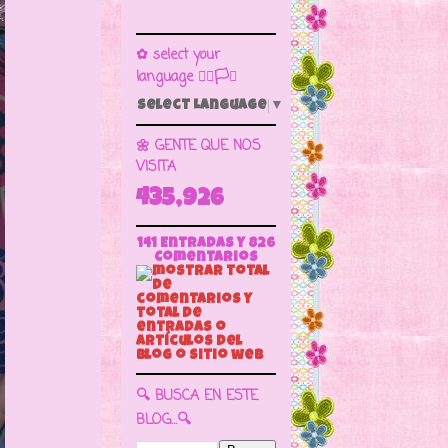
✿ select your
language 🏳️‍🌈🏳️🏁
Select Language
▼
🌼 GENTE QUE NOS
VISITA
435,926
141 Entradas y
826
Comentarios
🔍 BUSCA EN ESTE
BLOG...🔍