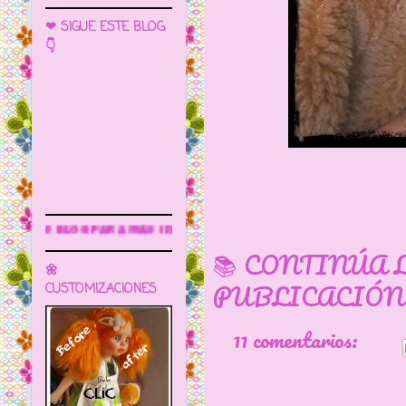
❤ SIGUE ESTE BLOG
👇
rmación
📚 CONTINÚA 
🌼
PUBLICACIÓN
CUSTOMIZACIONES
11 comentarios: