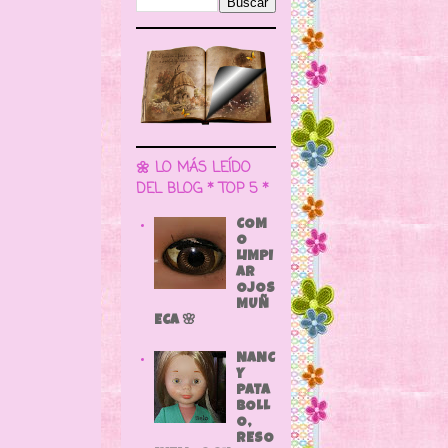
🌼 LO MÁS LEÍDO
DEL BLOG * TOP 5 *
COM
O
LIMPI
AR
OJOS
MUÑ
ECA 🌸
NANC
Y
PATA
BOLL
O,
RESO