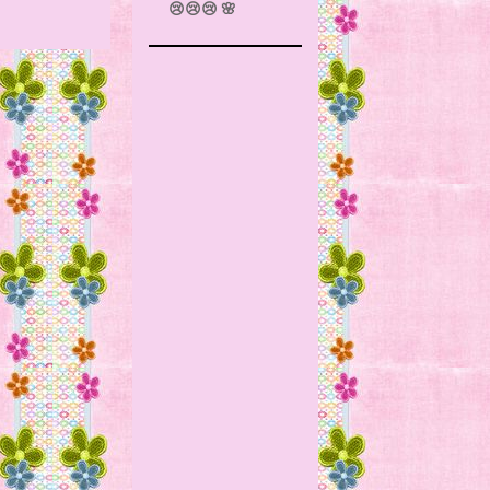
😢😢😢 🌸