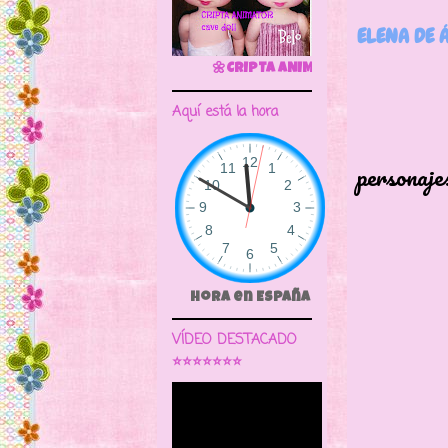
ELENA DE 
🌼CRIPTA ANIMATOR CAVE DOLL
Aquí está la hora
Los 
personaje
su e
Hora en España
VÍDEO DESTACADO
⭐⭐⭐⭐⭐⭐⭐