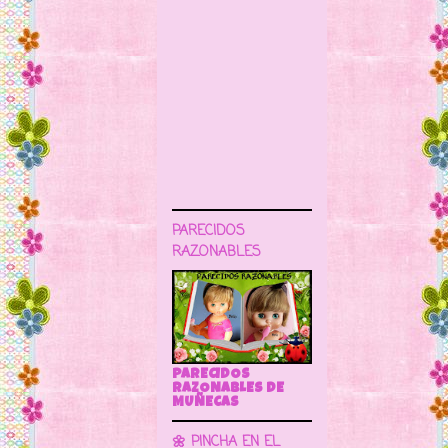
PARECIDOS
RAZONABLES
PARECIDOS
RAZONABLES DE
MUÑECAS
🌼 PINCHA EN EL