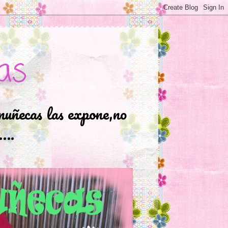
as
muñecas las expone,no
.….