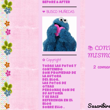
BEFORE & AFTER
❤ BUSCO MUÑECAS
📚 CON
MISMO
✿ Copyright
2 come
TODAS LAS FOTOS Y
CONTENIDO
SON PROPIEDAD DE
LA AUTORA
DEL BLOG.
LAS FOTOS DE
OTRAS
PERSONAS SON DE
SU AUTORÍA
Y SE HACE
REFERENCIA EN EL
Suscribir
BLOG
SOBRE ELLO .