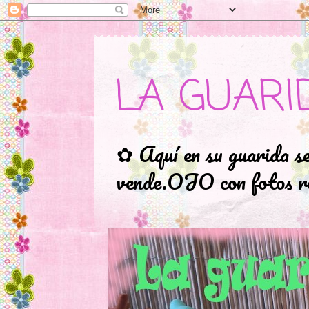
LA GUARI
✿ Aquí en su guarida s
vende.OJO con fotos ro