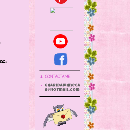
n
z.
🌷 CONTÁCTAME
guaridamuneca
s@hotmail.com