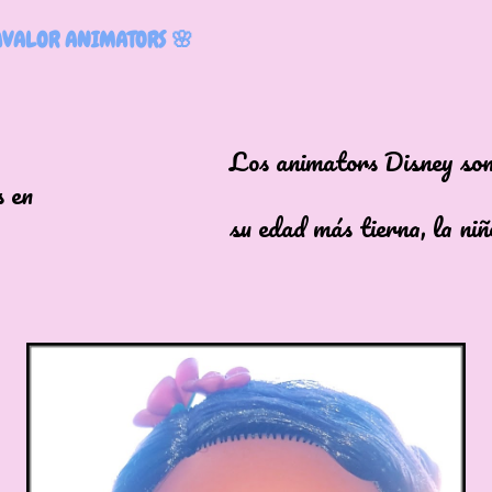
ÁVALOR ANIMATORS 🌸
animators Disney so
s en
dad más tierna, la niñe