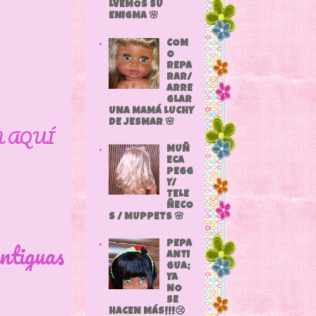
LVEMOS SU
ENIGMA 🌸
COM
O
REPA
RAR/
ARRE
GLAR
UNA MAMÁ LUCHY
DE JESMAR 🌸
N AQUÍ
MUÑ
ECA
PEGG
Y/
TELE
ÑECO
S / MUPPETS 🌸
ntiguas
PEPA
ANTI
GUA;
YA
NO
SE
HACEN MÁS!!!😢