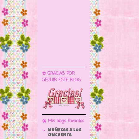
✿ GRACIAS POR
SEGUIR ESTE BLOG
🌼 Mis blogs favoritos
MUÑECAS A LOS
CINCUENTA