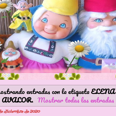
strando entradas con la etiqueta
ELENA 
AVALOR
.
Mostrar todas las entradas
 de diciembre de 2020