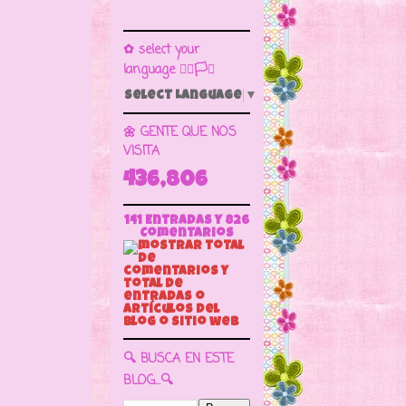
✿ select your
language 🏳️‍🌈🏳️🏁
Select Language
▼
🌼 GENTE QUE NOS
VISITA
436,806
141 Entradas y
826
Comentarios
🔍 BUSCA EN ESTE
BLOG...🔍