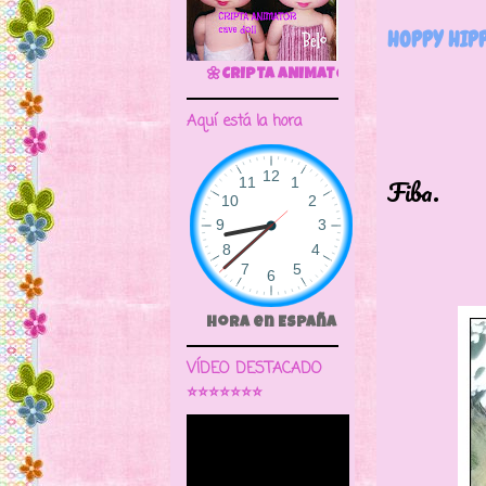
HOPPY HIPP
🌼CRIPTA ANIMATOR CAVE DOLL
Aquí está la hora
Para 
Fiba.
De 
Hora en España
VÍDEO DESTACADO
⭐⭐⭐⭐⭐⭐⭐