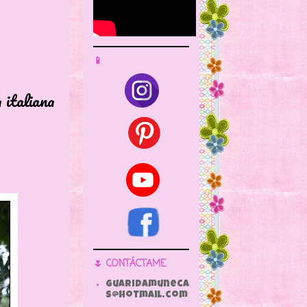
📱
aliana
🌷 CONTÁCTAME
guaridamuneca
s@hotmail.com