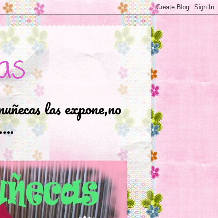
as
muñecas las expone,no
.….