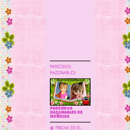
PARECIDOS
RAZONABLES
PARECIDOS
RAZONABLES DE
MUÑECAS
🌼 PINCHA EN EL