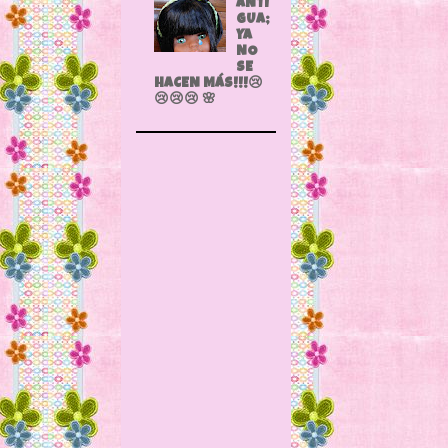
ANTI
GUA;
YA
NO
SE
HACEN MÁS!!!😢
😢😢😢 🌸