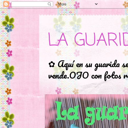
LA GUARI
✿ Aquí en su guarida s
vende.OJO con fotos ro