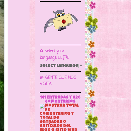
✿ select your
language 🏳️‍🌈🏳️🏁
Select Language
▼
🌼 GENTE QUE NOS
VISITA
141 Entradas y
826
Comentarios