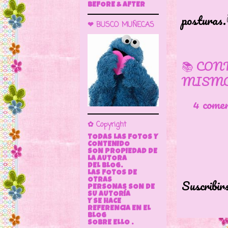
lo que
BEFORE & AFTER
posturas.
❤ BUSCO MUÑECAS
📚 CON
MISMO
4 come
✿ Copyright
TODAS LAS FOTOS Y
CONTENIDO
SON PROPIEDAD DE
LA AUTORA
DEL BLOG.
LAS FOTOS DE
Suscribir
OTRAS
PERSONAS SON DE
SU AUTORÍA
Y SE HACE
REFERENCIA EN EL
BLOG
SOBRE ELLO .