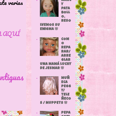
varias
NANC
Y
PATA
BOLL
O,
RESO
LVEMOS SU
ENIGMA 🌸
N AQUÍ
COM
O
REPA
RAR/
ARRE
GLAR
UNA MAMÁ LUCHY
DE JESMAR 🌸
ntiguas
MUÑ
ECA
PEGG
Y/
TELE
ÑECO
S / MUPPETS 🌸
PEPA