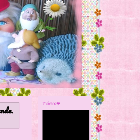
música❤
ende
.