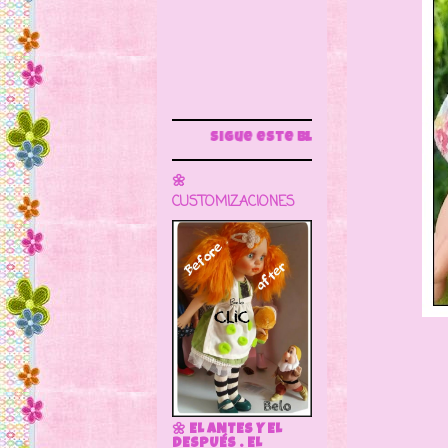
Sigue este blog para más información
🌼
CUSTOMIZACIONES
Mide 
🌼 EL ANTES Y EL
DESPUÉS . EL