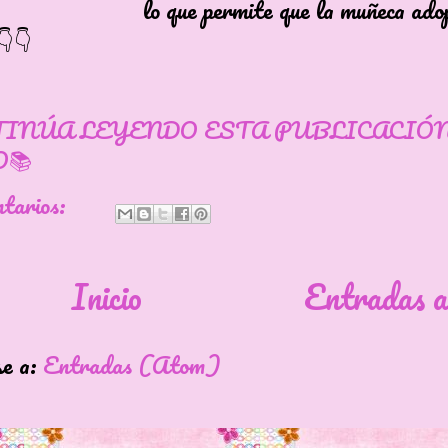
 permite que la muñeca adopte 
👇👇
TINÚA LEYENDO ESTA PUBLICACIÓ
📚
ntarios:
Inicio
Entradas a
se a:
Entradas (Atom)