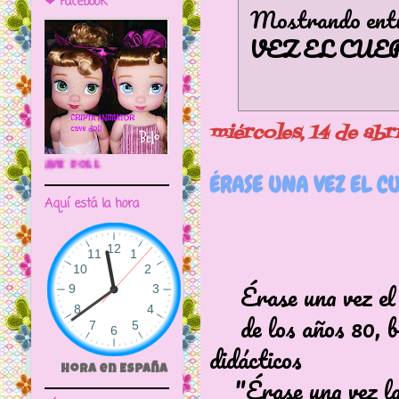
❤ Facebook
Mostrando entra
VEZ EL CU
miércoles, 14 de abr
🌼CRIPTA ANIMATOR CAVE DOLL
ÉRASE UNA VEZ EL C
Aquí está la hora
Érase una vez el c
de los años 80, bas
didácticos
Hora en España
"Érase una vez la