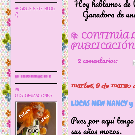
Hoy hablamos de Vi
❤ SIGUE ESTE BLOG
Ganadora de una
👇
📚 CONTINÚA 
PUBLICACIÓN
2 comentarios:
Sigue este blog para más informaci
martes, 9 de marzo 
🌼
CUSTOMIZACIONES
LUCAS NEW NANCY y 
Pues por aquí tengo 
sus años mozos.