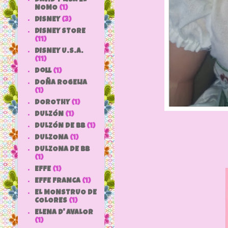
NOMO
(1)
DISNEY
(3)
DISNEY STORE
(11)
DISNEY U.S.A.
(11)
doll
(1)
DOÑA ROGELIA
(1)
DOROTHY
(1)
DULZÓN
(1)
DULZÓN DE BB
(1)
DULZONA
(1)
DULZONA DE BB
(1)
EFFE
(1)
EFFE FRANCA
(1)
EL MONSTRUO DE
COLORES
(1)
ELENA D' AVALOR
(1)