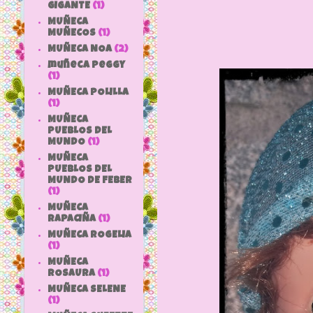
GIGANTE
(1)
MUÑECA
MUÑECOS
(1)
MUÑECA NOA
(2)
muñeca peggy
(1)
MUÑECA POLILLA
(1)
MUÑECA
PUEBLOS DEL
MUNDO
(1)
MUÑECA
PUEBLOS DEL
MUNDO DE FEBER
(1)
MUÑECA
RAPACIÑA
(1)
MUÑECA ROGELIA
(1)
MUÑECA
ROSAURA
(1)
MUÑECA SELENE
(1)