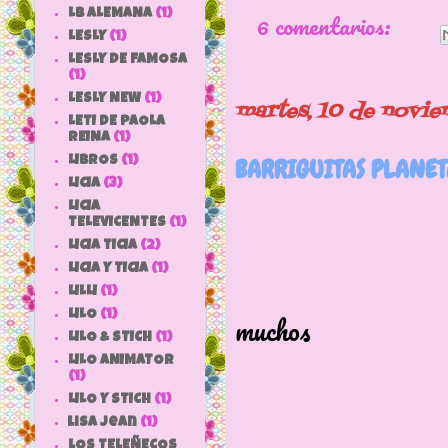
6 comentarios:
LB ALEMANA
(1)
LESLY
(1)
LESLY DE FAMOSA
(1)
LESLY NEW
(1)
martes, 10 de novi
LETI DE PAOLA
REINA
(1)
BARRIGUITAS PLANET
LIBROS
(1)
LICIA
(3)
LICIA
TELEVICENTES
(1)
LICIA TICIA
(2)
LICIA Y TICIA
(1)
Cuántos r
LILLI
(1)
muchos
LILO
(1)
LILO & STICH
(1)
las entrañ
LILO ANIMATOR
(1)
La bar
LILO Y STICH
(1)
lisa jean
(1)
LOS TELEÑECOS