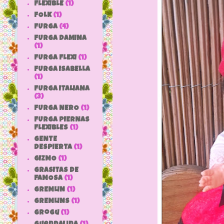
FLEXIBLE
(1)
FOLK
(1)
FURGA
(4)
FURGA DAMINA
(1)
FURGA FLEXI
(1)
FURGA ISABELLA
(1)
FURGA ITALIANA
(3)
FURGA NERO
(1)
FURGA PIERNAS
FLEXIBLES
(1)
GENTE
DESPIERTA
(1)
GIZMO
(1)
GRASITAS DE
FAMOSA
(1)
GREMLIN
(1)
GREMLINS
(1)
grogu
(1)