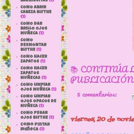
BARRIGUITAS
(1)
COMO ABRIR
CABEZA BLYTHE
(1)
COMO DAR
BRILLO OJOS
MUÑECA
(1)
COMO
DESMONTAR
BLYTHE
(1)
COMO HACER
ZAPATOS
(1)
📚 CONTINÚA 
COMO HACER
ZAPATOS
PUBLICACIÓN
MUÑECAS
(1)
COMO LIMPIAR
OJOS MUÑECA
(1)
5 comentarios:
COMO LIMPIAR
OJOS OPACOS DE
MUÑECA
(1)
COMO PEGAR
viernes, 20 de nov
OJOS BLYTHE
(1)
como pintar
muñeca
(1)