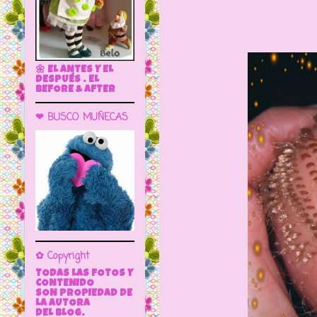
🌼 EL ANTES Y EL
DESPUÉS . EL
BEFORE & AFTER
❤ BUSCO MUÑECAS
✿ Copyright
TODAS LAS FOTOS Y
CONTENIDO
SON PROPIEDAD DE
LA AUTORA
DEL BLOG.