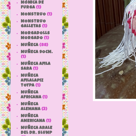
MÓNICA DE
FURGA
(1)
MONSTRUO
(1)
MONSTRUO
GALLETAS
(1)
MORGADOLLS
MORGADO
(1)
MUÑECA
(88)
MUÑECA 9OCM.
(1)
MUÑECA AFILA
SARA
(1)
MUÑECA
AFILALAPIZ
TOYPA
(1)
MUÑECA
AFRICANA
(1)
MUÑECA
ALEMANA
(3)
MUÑECA
AMERICANA
(1)
MUÑECA ARALE
DEL DR. SLUMP