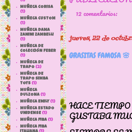
(1)
MUÑECA CORISA
12 comentarios:
(1)
MUÑECA CUSTOM
(1)
MUÑECA DAMA
ZANINI ZAMBELLI
jueves, 22 de octub
(1)
MUÑECA DE
COLECCIÓN FEBER
GRASITAS FAMOSA 🌸
(1)
MUÑECA DE
TRAPO
(2)
MUÑECA DE
TRAPO SIMBA
TOYS
(1)
MUÑECA
DULZONA
(1)
HACE TIEMPO
MUÑECA EMILY
(1)
MUÑECA ESTADO
GUSTABA MUC
UNIDENSE
(1)
MUÑECA FIBA
(1)
MUÑECA FIBA
ITALIANA
(1)