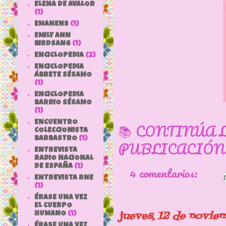
ELENA DE AVALOR
(1)
EMANENS
(1)
EMILY ANN
BIRDSANG
(1)
ENCICLOPEDIA
(2)
ENCICLOPEDIA
ÁBRETE SÉSAMO
(1)
ENCICLOPEDIA
BARRIO SÉSAMO
(1)
ENCUENTRO
📚 CONTINÚA 
COLECCIONISTA
BARBASTRO
(1)
PUBLICACIÓN
ENTREVISTA
RADIO NACIONAL
4 comentarios:
DE ESPAÑA
(1)
ENTREVISTA RNE
(1)
ÉRASE UNA VEZ
EL CUERPO
jueves, 12 de novie
HUMANO
(1)
ÉRASE UNA VEZ