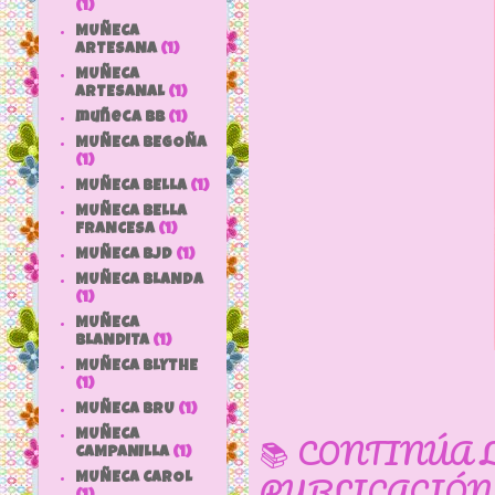
(1)
MUÑECA
ARTESANA
(1)
MUÑECA
ARTESANAL
(1)
muñeca bb
(1)
MUÑECA BEGOÑA
(1)
MUÑECA BELLA
(1)
MUÑECA BELLA
FRANCESA
(1)
MUÑECA BJD
(1)
MUÑECA BLANDA
(1)
MUÑECA
BLANDITA
(1)
MUÑECA BLYTHE
(1)
MUÑECA BRU
(1)
MUÑECA
📚 CONTINÚA 
CAMPANILLA
(1)
PUBLICACIÓN
MUÑECA CAROL