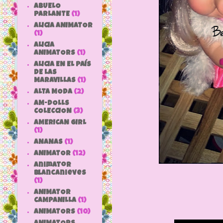
ABUELO
PARLANTE
(1)
ALICIA ANIMATOR
(1)
ALICIA
ANIMATORS
(1)
ALICIA EN EL PAÍS
DE LAS
MARAVILLAS
(1)
ALTA MODA
(2)
AM-DOLLS
COLECCION
(3)
AMERICAN GIRL
(1)
ANANAS
(1)
ANIMATOR
(12)
animator
blancanieves
(1)
ANIMATOR
CAMPANILLA
(1)
ANIMATORS
(10)