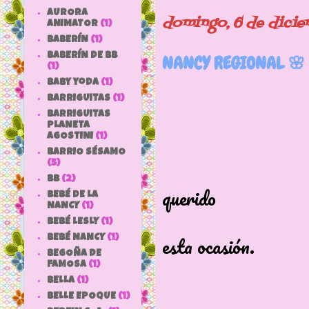
AURORA
domingo, 6 de dici
ANIMATOR
(1)
BABERÍN
(1)
BABERÍN DE BB
NANCY REGIONAL 🌸
(1)
baby yoda
(1)
BARRIGUITAS
(1)
BARRIGUITAS
PLANETA
AGOSTINI
(1)
BARRIO SÉSAMO
Esta preci
(5)
bb
(2)
querido
BEBÉ DE LA
NANCY
(1)
vestirse de
BEBÉ LESLY
(1)
esta ocasión.
BEBÉ NANCY
(1)
BEGOÑA DE
FAMOSA
(1)
BELLA
(1)
BELLE EPOQUE
(1)