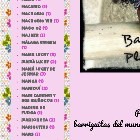
MACARIO
(1)
MACROBIO
(1)
MACROBIO VIR
(1)
MAGO OZ
(1)
MAJBER
(1)
MÁLAGA VIRGEN
(1)
MAMA LUCHY
(3)
mamà luchy
(2)
MAMÁ LUCHY DE
JESMAR
(3)
MANGA
(1)
MANIQUÍ
(2)
Mari Carmen y
sus muñecos
(1)
Planeta Agost
MARINA DE
FURGA
(1)
barriguitas del mun
marioneta
(2)
MARIQUITAS
(1)
MARS
(1)