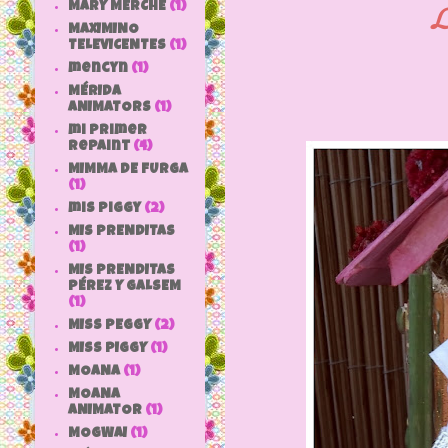
La madr
MARY MERCHE
(1)
MAXIMINO
TELEVICENTES
(1)
mencyn
(1)
MÉRIDA
ANIMATORS
(1)
mi primer
repaint
(4)
MIMMA DE FURGA
(1)
mis piggy
(2)
MIS PRENDITAS
(1)
MIS PRENDITAS
PÉREZ Y GALSEM
(1)
MISS PEGGY
(2)
MISS PIGGY
(1)
MOANA
(1)
MOANA
ANIMATOR
(1)
MOGWAI
(1)