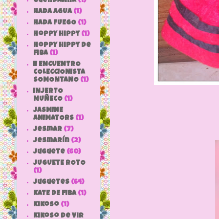
Guendalina
(1)
HADA AGUA
(1)
HADA FUEGO
(1)
hoppy hippy
(1)
hoppy hippy de
fiba
(1)
II ENCUENTRO
COLECCIONISTA
SOMONTANO
(1)
INJERTO
MUÑECO
(1)
JASMINE
ANIMATORS
(1)
jesmar
(7)
jesmarín
(2)
juguete
(60)
JUGUETE ROTO
(1)
Juguetes
(64)
KATE DE FIBA
(1)
Kikoso
(1)
Kikoso de Vir