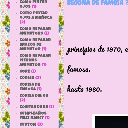
BEGOÑA DE FAMOSA 
COMO PINTAR
OJOS
(1)
como pintar
ojos a muñeca
(2)
COMO REPARAR
ANIMATORS
(1)
Finale
COMO REPARAR
principios de 1970, e
BRAZOS DE
ANIMATOR
(1)
Esta pre
COMO REPARAR
PIERNAS
famosa.
ANIMATOR
(1)
CORE
(1)
Se alar
Corisa
(2)
hasta 1980.
CORISA DE
FAMOSA
(1)
CORISA DEL 68
(2)
COSITAS DE bb
(1)
CUMPLEAÑOS
FELIZ NANCY
(1)
CUSTOM
(3)