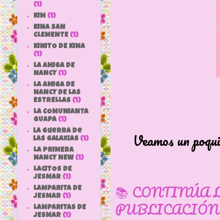
(1)
KIM
(1)
KINA SAN
CLEMENTE
(1)
KINITO DE KINA
(1)
LA AMIGA DE
NANCY
(1)
LA AMIGA DE
NANCY DE LAS
ESTRELLAS
(1)
LA COMUNIANTA
GUAPA
(1)
la guerra de
Veamos un poqui
las galaxias
(1)
LA PRIMERA
NANCY NEW
(1)
LACITOS DE
JESMAR
(1)
📚 CONTINÚA 
LAMPARITA DE
JESMAR
(1)
PUBLICACIÓN
LAMPARITAS DE
JESMAR
(1)