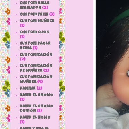
custom bella
animator
(2)
custom fácil
(3)
CUSTOM MUÑECA
(1)
custom ojos
(1)
CUSTOM PAOLA
REINA
(1)
CUSTOMIZACIÓN
(2)
CUSTOMIZACIÓN
DE MUÑECA
(2)
CUSTOMIZACIÓN
MUÑECA
(4)
DAMINA
(2)
DAVID EL GNOMO
(1)
DAVID EL GNOMO
QUIRÓN
(1)
DAVID EL NOMO
(1)
DAVID Y LISA EL