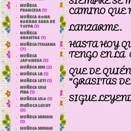
SIEMPRE SE M
MUÑECA
CAMINO QUE 
FRANCESA
(1)
MUÑECA GOMA
BORRAR SARA DE
LANZARME.
TOYPA
(1)
MUÑECA
GRASITAS
(1)
HASTA HOY QU
MUÑECA ITALIANA
(7)
TENGO EN LA 
MUÑECA
JAPONESA
(3)
QUE DE QUIÉN
MUÑECA KIM
(2)
MUÑECA LB
(1)
"GRASITAS D
MUÑECA LETI
(1)
MUÑECA LILLI
FIBA
(1)
SIGUE LEYENDO.
MUÑECA LILO
(1)
muñeca luchy
(3)
MUÑECA MIRIAM
(1)
MUÑECA MIRIAM