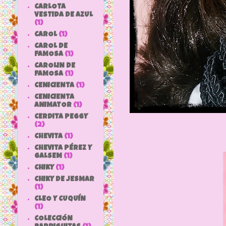
CARLOTA
VESTIDA DE AZUL
(1)
CAROL
(1)
CAROL DE
FAMOSA
(1)
CAROLIN DE
FAMOSA
(1)
CENICIENTA
(1)
CENICIENTA
ANIMATOR
(1)
CERDITA PEGGY
(2)
CHEVITA
(1)
CHEVITA PÉREZ Y
GALSEM
(1)
CHIKY
(1)
CHIKY DE JESMAR
(1)
CLEO Y CUQUÍN
(1)
COLECCIÓN