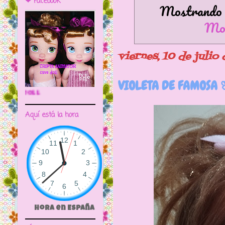
❤ Facebook
Mostrando e
Mos
viernes, 10 de julio
VIOLETA DE FAMOSA 
🌼CRIPTA ANIMATOR CAVE DOLL
Aquí está la hora
Hora en España