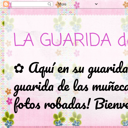
LA GUARIDA d
✿ Aquí en su guarida
guarida de las muñec
fotos robadas! Bienve