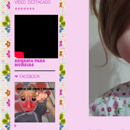
VÍDEO DESTACADO
⭐⭐⭐⭐⭐⭐⭐
ARMARIO PARA
MUÑECAS
❤ FACEBOOK
🌼 LA CUEVA DE LAS MUÑECAS