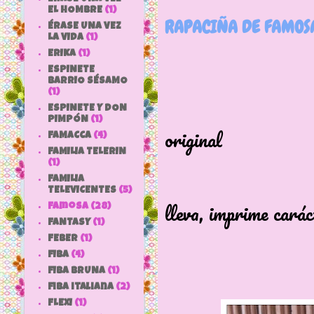
EL HOMBRE
(1)
RAPACIÑA DE FAMOS
ÉRASE UNA VEZ
LA VIDA
(1)
ERIKA
(1)
ESPINETE
BARRIO SÉSAMO
(1)
Rapaciña 
ESPINETE Y DON
PIMPÓN
(1)
original
FAMACCA
(4)
FAMILIA TELERIN
y con se
(1)
Esa carita
FAMILIA
TELEVICENTES
(5)
lleva, imprime carác
Famosa
(28)
FANTASY
(1)
sin dud
FEBER
(1)
FIBA
(4)
FIBA BRUNA
(1)
fiba italiana
(2)
FLEXI
(1)