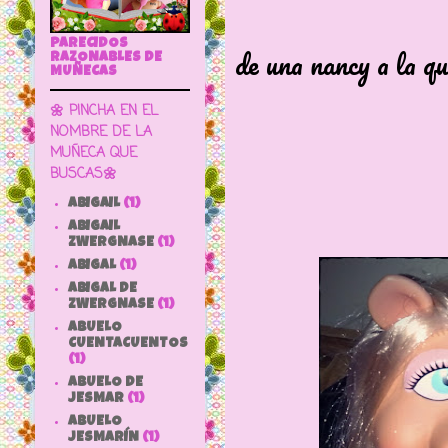
Pues otra 
PARECIDOS
de una nancy a la qu
RAZONABLES DE
MUÑECAS
vamos a m
🌼 PINCHA EN EL
NOMBRE DE LA
MUÑECA QUE
BUSCAS🌼
ABIGAIL
(1)
ABIGAIL
ZWERGNASE
(1)
ABIGAL
(1)
ABIGAL DE
ZWERGNASE
(1)
ABUELO
CUENTACUENTOS
(1)
ABUELO DE
JESMAR
(1)
ABUELO
JESMARÍN
(1)