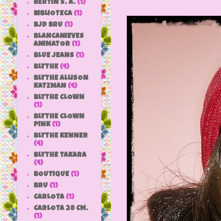
BERTIN S. A.
(1)
BIBLIOTECA
(1)
BJD BRU
(1)
BLANCANIEVES
ANIMATOR
(1)
BLUE JEANS
(1)
BLYTHE
(4)
BLYTHE ALLISON
KATZMAN
(4)
BLYTHE CLOWN
(1)
BLYTHE CLOWN
PINK
(1)
BLYTHE KENNER
(4)
BLYTHE TAKARA
(4)
BOUTIQUE
(1)
BRU
(1)
CARLOTA
(1)
CARLOTA 28 CM.
(1)