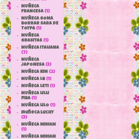
MUÑECA
FRANCESA
(1)
MUÑECA GOMA
BORRAR SARA DE
TOYPA
(1)
MUÑECA
GRASITAS
(1)
MUÑECA ITALIANA
(7)
MUÑECA
JAPONESA
(3)
MUÑECA KIM
(2)
MUÑECA LB
(1)
MUÑECA LETI
(1)
MUÑECA LILLI
FIBA
(1)
MUÑECA LILO
(1)
muñeca luchy
(3)
MUÑECA MIRIAM
(1)
MUÑECA MIRIAM