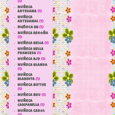
(1)
MUÑECA
ARTESANA
(1)
MUÑECA
ARTESANAL
(1)
muñeca bb
(1)
MUÑECA BEGOÑA
(1)
MUÑECA BELLA
(1)
MUÑECA BELLA
FRANCESA
(1)
MUÑECA BJD
(1)
MUÑECA BLANDA
(1)
MUÑECA
BLANDITA
(1)
MUÑECA BLYTHE
(1)
MUÑECA BRU
(1)
MUÑECA
CAMPANILLA
(1)
MUÑECA CAROL