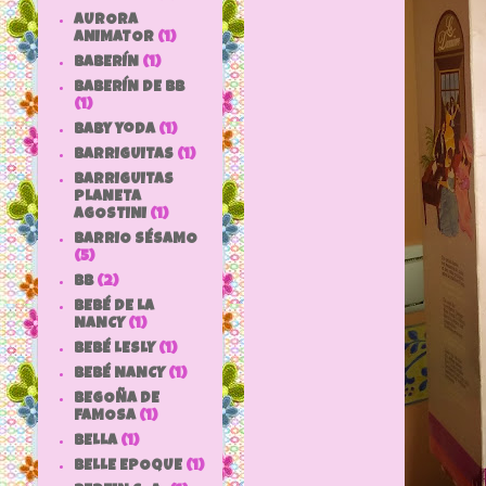
AURORA
ANIMATOR
(1)
BABERÍN
(1)
BABERÍN DE BB
(1)
baby yoda
(1)
BARRIGUITAS
(1)
BARRIGUITAS
PLANETA
AGOSTINI
(1)
BARRIO SÉSAMO
(5)
bb
(2)
BEBÉ DE LA
NANCY
(1)
BEBÉ LESLY
(1)
BEBÉ NANCY
(1)
BEGOÑA DE
FAMOSA
(1)
BELLA
(1)
BELLE EPOQUE
(1)