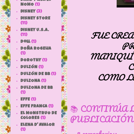
NOMO
(1)
DISNEY
(3)
DISNEY STORE
(11)
DISNEY U.S.A.
FUE CREA
(11)
PR
doll
(1)
DOÑA ROGELIA
MANIQUÍ 
(1)
DOROTHY
(1)
C
DULZÓN
(1)
COMO LA
DULZÓN DE BB
(1)
DULZONA
(1)
DULZONA DE BB
(1)
EFFE
(1)
📚 CONTINÚA 
EFFE FRANCA
(1)
EL MONSTRUO DE
PUBLICACIÓN
COLORES
(1)
ELENA D' AVALOR
8 comentarios:
(1)