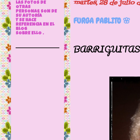
martes, 28 de julio
LAS FOTOS DE
OTRAS
PERSONAS SON DE
SU AUTORÍA
FURGA PABLITO 🌸
Y SE HACE
REFERENCIA EN EL
BLOG
UN MIN
SOBRE ELLO .
BARRIGUITAS