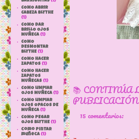
BARRIGUITAS
(1)
COMO ABRIR
CABEZA BLYTHE
(1)
COMO DAR
BRILLO OJOS
MUÑECA
(1)
COMO
DESMONTAR
BLYTHE
(1)
COMO HACER
ZAPATOS
(1)
COMO HACER
ZAPATOS
MUÑECAS
(1)
📚 CONTINÚA 
COMO LIMPIAR
OJOS MUÑECA
(1)
PUBLICACIÓN
COMO LIMPIAR
OJOS OPACOS DE
MUÑECA
(1)
15 comentarios:
COMO PEGAR
OJOS BLYTHE
(1)
como pintar
muñeca
(1)