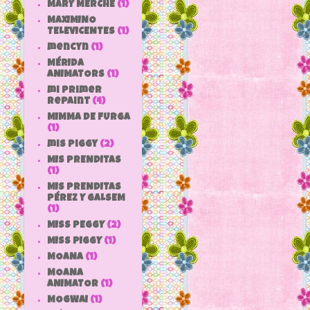
MARY MERCHE
(1)
MAXIMINO
TELEVICENTES
(1)
mencyn
(1)
MÉRIDA
ANIMATORS
(1)
mi primer
repaint
(4)
MIMMA DE FURGA
(1)
mis piggy
(2)
MIS PRENDITAS
(1)
MIS PRENDITAS
PÉREZ Y GALSEM
(1)
MISS PEGGY
(2)
MISS PIGGY
(1)
MOANA
(1)
MOANA
ANIMATOR
(1)
MOGWAI
(1)