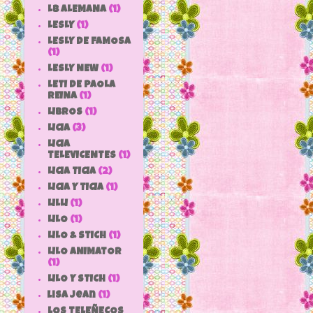
LB ALEMANA
(1)
LESLY
(1)
LESLY DE FAMOSA
(1)
LESLY NEW
(1)
LETI DE PAOLA
REINA
(1)
LIBROS
(1)
LICIA
(3)
LICIA
TELEVICENTES
(1)
LICIA TICIA
(2)
LICIA Y TICIA
(1)
LILLI
(1)
LILO
(1)
LILO & STICH
(1)
LILO ANIMATOR
(1)
LILO Y STICH
(1)
lisa jean
(1)
LOS TELEÑECOS