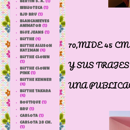
BERTIN S. A.
(1)
BIBLIOTECA
(1)
BJD BRU
(1)
FURG
BLANCANIEVES
ANIMATOR
(1)
NACE 
BLUE JEANS
(1)
BLYTHE
(4)
70,MIDE 45 CM
BLYTHE ALLISON
ES ALTA
KATZMAN
(4)
BLYTHE CLOWN
Y SUS TRAJES
(1)
BLYTHE CLOWN
COMO Y
PINK
(1)
BLYTHE KENNER
UNA PUBLICA
(4)
BLYTHE TAKARA
(4)
BOUTIQUE
(1)
BRU
(1)
CARLOTA
(1)
CARLOTA 28 CM.
(1)