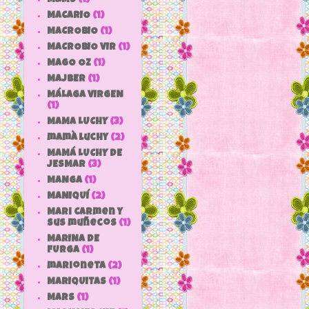
MACARIO
(1)
MACROBIO
(1)
MACROBIO VIR
(1)
MAGO OZ
(1)
MAJBER
(1)
MÁLAGA VIRGEN
(1)
MAMA LUCHY
(3)
mamà luchy
(2)
MAMÁ LUCHY DE
JESMAR
(3)
MANGA
(1)
MANIQUÍ
(2)
Mari Carmen y
sus muñecos
(1)
MARINA DE
FURGA
(1)
marioneta
(2)
MARIQUITAS
(1)
MARS
(1)