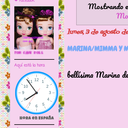
❤ Facebook
Mostrando en
Mos
lunes, 3 de agosto 
MARINA/MIMMA Y MÓ
🌼CRIPTA ANIMATOR CAVE DOLL
Hoy viene a 
Aquí está la hora
bellísima Marina d
Tre Emme
Hora en España