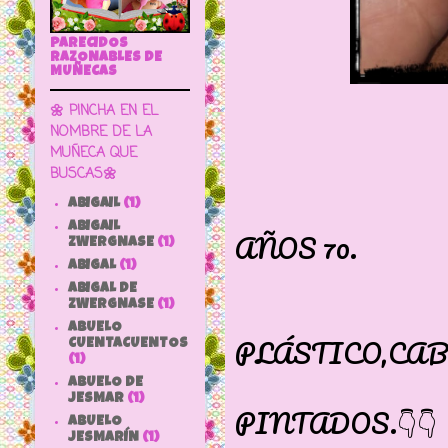
PARECIDOS
RAZONABLES DE
MUÑECAS
🌼 PINCHA EN EL
NOMBRE DE LA
MUÑECA QUE
BUSCAS🌼
FURGA I
ABIGAIL
(1)
ABIGAIL
AÑOS 70.
ZWERGNASE
(1)
ABIGAL
(1)
SE LLA
ABIGAL DE
CUER
ZWERGNASE
(1)
ABUELO
PLÁSTICO,CA
CUENTACUENTOS
(1)
OJOS D
ABUELO DE
JESMAR
(1)
PINTADOS.👇👇
ABUELO
JESMARÍN
(1)