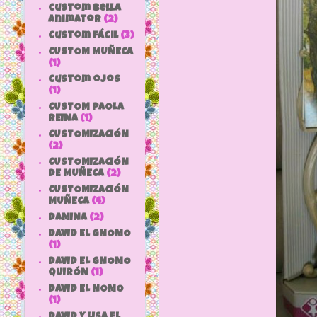
custom bella
animator
(2)
custom fácil
(3)
CUSTOM MUÑECA
(1)
custom ojos
(1)
CUSTOM PAOLA
REINA
(1)
CUSTOMIZACIÓN
(2)
CUSTOMIZACIÓN
DE MUÑECA
(2)
CUSTOMIZACIÓN
MUÑECA
(4)
DAMINA
(2)
DAVID EL GNOMO
(1)
DAVID EL GNOMO
QUIRÓN
(1)
DAVID EL NOMO
(1)
DAVID Y LISA EL