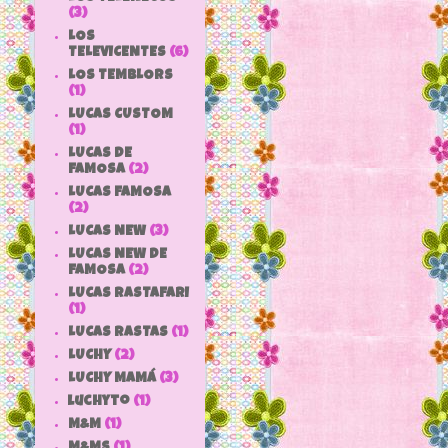
(3)
LOS
TELEVICENTES
(6)
LOS TEMBLORS
(1)
LUCAS CUSTOM
(1)
LUCAS DE
FAMOSA
(2)
LUCAS FAMOSA
(2)
LUCAS NEW
(3)
LUCAS NEW DE
FAMOSA
(2)
LUCAS RASTAFARI
(1)
LUCAS RASTAS
(1)
LUCHY
(2)
LUCHY MAMÁ
(3)
luchyto
(1)
M&M
(1)
M&MS
(1)