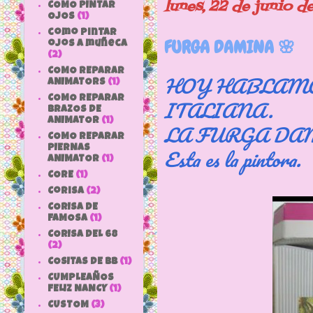
lunes, 22 de junio 
COMO PINTAR
OJOS
(1)
como pintar
FURGA DAMINA 🌸
ojos a muñeca
(2)
COMO REPARAR
HOY HABLAMO
ANIMATORS
(1)
COMO REPARAR
ITALIANA.
BRAZOS DE
ANIMATOR
(1)
LA FURGA DA
COMO REPARAR
PIERNAS
Esta es la pintora.
ANIMATOR
(1)
CORE
(1)
Corisa
(2)
CORISA DE
FAMOSA
(1)
CORISA DEL 68
(2)
COSITAS DE bb
(1)
CUMPLEAÑOS
FELIZ NANCY
(1)
CUSTOM
(3)