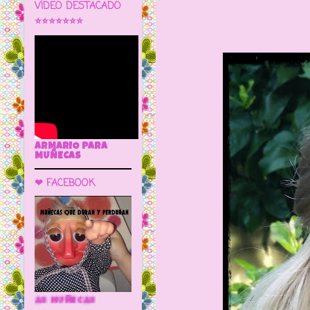
VÍDEO DESTACADO
⭐⭐⭐⭐⭐⭐⭐
ARMARIO PARA
MUÑECAS
❤ FACEBOOK
🌼 LA CUEVA DE LAS MUÑECAS