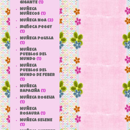
GIGANTE
(1)
MUÑECA
MUÑECOS
(1)
MUÑECA NOA
(2)
muñeca peggy
(1)
MUÑECA POLILLA
(1)
MUÑECA
PUEBLOS DEL
MUNDO
(1)
MUÑECA
PUEBLOS DEL
MUNDO DE FEBER
(1)
MUÑECA
RAPACIÑA
(1)
MUÑECA ROGELIA
(1)
MUÑECA
ROSAURA
(1)
MUÑECA SELENE
(1)