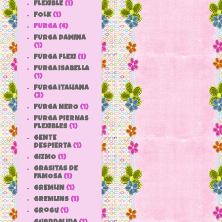
FLEXIBLE
(1)
FOLK
(1)
FURGA
(4)
FURGA DAMINA
(1)
FURGA FLEXI
(1)
FURGA ISABELLA
(1)
FURGA ITALIANA
(3)
FURGA NERO
(1)
FURGA PIERNAS
FLEXIBLES
(1)
GENTE
DESPIERTA
(1)
GIZMO
(1)
GRASITAS DE
FAMOSA
(1)
GREMLIN
(1)
GREMLINS
(1)
grogu
(1)