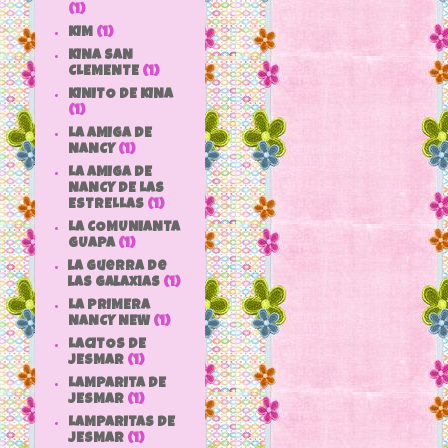
(1)
KIM
(1)
KINA SAN
CLEMENTE
(1)
KINITO DE KINA
(1)
LA AMIGA DE
NANCY
(1)
LA AMIGA DE
NANCY DE LAS
ESTRELLAS
(1)
LA COMUNIANTA
GUAPA
(1)
la guerra de
las galaxias
(1)
LA PRIMERA
NANCY NEW
(1)
LACITOS DE
JESMAR
(1)
LAMPARITA DE
JESMAR
(1)
LAMPARITAS DE
JESMAR
(1)