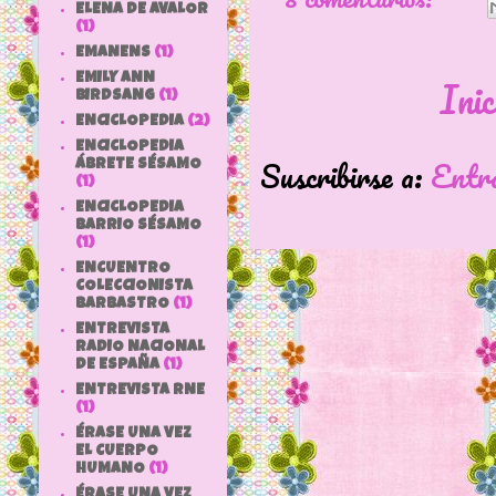
ELENA DE AVALOR
(1)
EMANENS
(1)
Inic
EMILY ANN
BIRDSANG
(1)
ENCICLOPEDIA
(2)
ENCICLOPEDIA
Suscribirse a:
Entr
ÁBRETE SÉSAMO
(1)
ENCICLOPEDIA
BARRIO SÉSAMO
(1)
ENCUENTRO
COLECCIONISTA
BARBASTRO
(1)
ENTREVISTA
RADIO NACIONAL
DE ESPAÑA
(1)
ENTREVISTA RNE
(1)
ÉRASE UNA VEZ
EL CUERPO
HUMANO
(1)
ÉRASE UNA VEZ