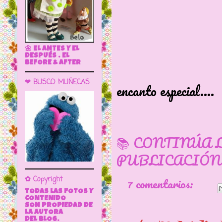
🌼 EL ANTES Y EL
DESPUÉS . EL
BEFORE & AFTER
Las muñecas
❤ BUSCO MUÑECAS
encanto especial....
📚 CONTINÚA 
PUBLICACIÓN
7 comentarios:
✿ Copyright
TODAS LAS FOTOS Y
CONTENIDO
SON PROPIEDAD DE
LA AUTORA
DEL BLOG.