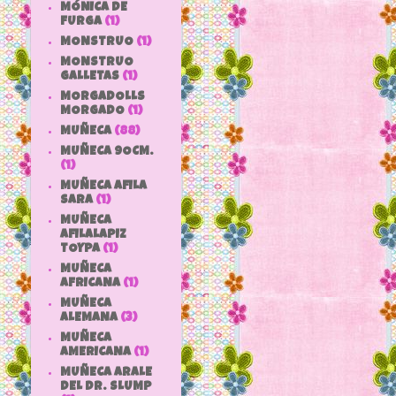
MÓNICA DE
FURGA
(1)
MONSTRUO
(1)
MONSTRUO
GALLETAS
(1)
MORGADOLLS
MORGADO
(1)
MUÑECA
(88)
MUÑECA 9OCM.
(1)
MUÑECA AFILA
SARA
(1)
MUÑECA
AFILALAPIZ
TOYPA
(1)
MUÑECA
AFRICANA
(1)
MUÑECA
ALEMANA
(3)
MUÑECA
AMERICANA
(1)
MUÑECA ARALE
DEL DR. SLUMP