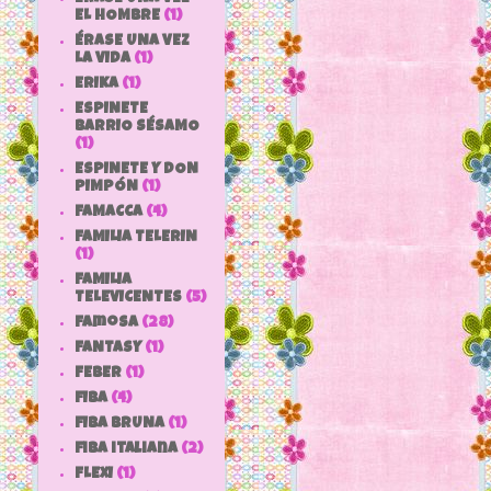
EL HOMBRE
(1)
ÉRASE UNA VEZ
LA VIDA
(1)
ERIKA
(1)
ESPINETE
BARRIO SÉSAMO
(1)
ESPINETE Y DON
PIMPÓN
(1)
FAMACCA
(4)
FAMILIA TELERIN
(1)
FAMILIA
TELEVICENTES
(5)
Famosa
(28)
FANTASY
(1)
FEBER
(1)
FIBA
(4)
FIBA BRUNA
(1)
fiba italiana
(2)
FLEXI
(1)