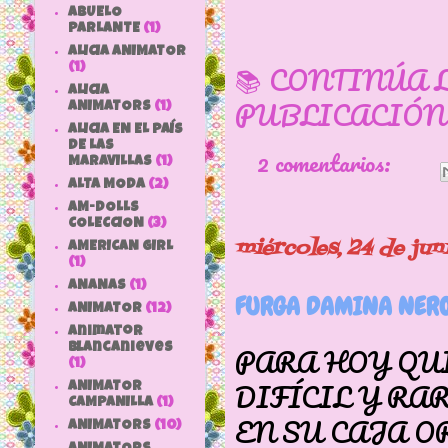
ABUELO
PARLANTE
(1)
ALICIA ANIMATOR
📚 CONTINÚA 
(1)
ALICIA
PUBLICACIÓN
ANIMATORS
(1)
ALICIA EN EL PAÍS
DE LAS
2 comentarios:
MARAVILLAS
(1)
ALTA MODA
(2)
AM-DOLLS
COLECCION
(3)
miércoles, 24 de ju
AMERICAN GIRL
(1)
ANANAS
(1)
FURGA DAMINA NERO
ANIMATOR
(12)
animator
PARA HOY QU
blancanieves
(1)
DIFÍCIL Y RA
ANIMATOR
CAMPANILLA
(1)
EN SU CAJA O
ANIMATORS
(10)