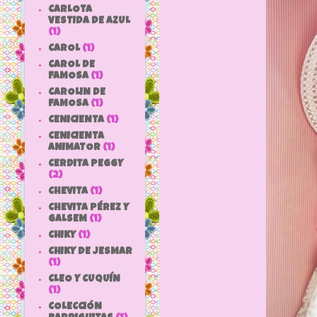
CARLOTA
VESTIDA DE AZUL
(1)
CAROL
(1)
CAROL DE
FAMOSA
(1)
CAROLIN DE
FAMOSA
(1)
CENICIENTA
(1)
CENICIENTA
ANIMATOR
(1)
CERDITA PEGGY
(2)
CHEVITA
(1)
CHEVITA PÉREZ Y
GALSEM
(1)
CHIKY
(1)
CHIKY DE JESMAR
(1)
CLEO Y CUQUÍN
(1)
COLECCIÓN