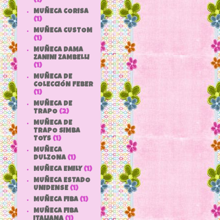
(1)
MUÑECA CORISA
(1)
MUÑECA CUSTOM
(1)
MUÑECA DAMA
ZANINI ZAMBELLI
(1)
MUÑECA DE
COLECCIÓN FEBER
(1)
MUÑECA DE
TRAPO
(2)
MUÑECA DE
TRAPO SIMBA
TOYS
(1)
MUÑECA
DULZONA
(1)
MUÑECA EMILY
(1)
MUÑECA ESTADO
UNIDENSE
(1)
MUÑECA FIBA
(1)
MUÑECA FIBA
ITALIANA
(1)