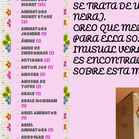
ANIMATORS
SE TRATA DE
DISNEY
(13)
NERA).
ANIMATORS
DISNEY STORE
(2)
CREO QUE ME
ANIMATORS
PARA ELLA SO
JASMINE
(1)
ÁNIME
(1)
INUSUAL VER
ANNE DE
ZWERGNASE
(1)
ES ENCONTRA
antiguas
(2)
SOBRE ESTA 
ANTON JOS
(1)
ANUSKA
(1)
ANUSKA DE
TOYSE
(1)
ARALE
(1)
ARALE NORIMAKI
(1)
ARIEL ANIMATOR
(1)
ARIEL
ANIMATORS
(1)
arreglar
(1)