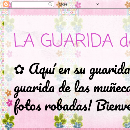
LA GUARIDA d
✿ Aquí en su guarida
guarida de las muñec
fotos robadas! Bienve