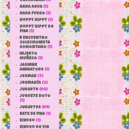
Guendalina
(1)
HADA AGUA
(1)
HADA FUEGO
(1)
hoppy hippy
(1)
hoppy hippy de
fiba
(1)
II ENCUENTRO
COLECCIONISTA
SOMONTANO
(1)
INJERTO
MUÑECO
(1)
JASMINE
ANIMATORS
(1)
jesmar
(7)
jesmarín
(2)
juguete
(60)
JUGUETE ROTO
(1)
Juguetes
(64)
KATE DE FIBA
(1)
Kikoso
(1)
Kikoso de Vir