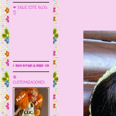
❤ SIGUE ESTE BLOG
👇
formación
🌼
CUSTOMIZACIONES