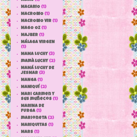
MACARIO
(1)
MACROBIO
(1)
MACROBIO VIR
(1)
MAGO OZ
(1)
MAJBER
(1)
MÁLAGA VIRGEN
(1)
MAMA LUCHY
(3)
mamà luchy
(2)
MAMÁ LUCHY DE
JESMAR
(3)
MANGA
(1)
MANIQUÍ
(2)
Mari Carmen y
sus muñecos
(1)
MARINA DE
FURGA
(1)
marioneta
(2)
MARIQUITAS
(1)
MARS
(1)