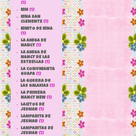
(1)
KIM
(1)
KINA SAN
CLEMENTE
(1)
KINITO DE KINA
(1)
LA AMIGA DE
NANCY
(1)
LA AMIGA DE
NANCY DE LAS
ESTRELLAS
(1)
LA COMUNIANTA
GUAPA
(1)
la guerra de
las galaxias
(1)
LA PRIMERA
NANCY NEW
(1)
LACITOS DE
JESMAR
(1)
LAMPARITA DE
JESMAR
(1)
LAMPARITAS DE
JESMAR
(1)