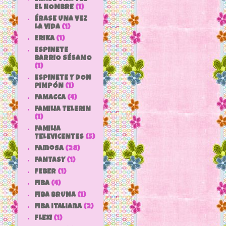
EL HOMBRE
(1)
ÉRASE UNA VEZ
LA VIDA
(1)
ERIKA
(1)
ESPINETE
BARRIO SÉSAMO
(1)
ESPINETE Y DON
PIMPÓN
(1)
FAMACCA
(4)
FAMILIA TELERIN
(1)
FAMILIA
TELEVICENTES
(5)
Famosa
(28)
FANTASY
(1)
FEBER
(1)
FIBA
(4)
FIBA BRUNA
(1)
fiba italiana
(2)
FLEXI
(1)