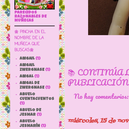
PARECIDOS
RAZONABLES DE
MUÑECAS
🌼 PINCHA EN EL
NOMBRE DE LA
MUÑECA QUE
BUSCAS🌼
ABIGAIL
(1)
ABIGAIL
📚 CONTINÚA 
ZWERGNASE
(1)
ABIGAL
(1)
PUBLICACIÓN
ABIGAL DE
ZWERGNASE
(1)
No hay comentarios
ABUELO
CUENTACUENTOS
(1)
ABUELO DE
JESMAR
(1)
miércoles, 15 de no
ABUELO
JESMARÍN
(1)