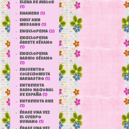
ELENA DE AVALOR
(1)
EMANENS
(1)
EMILY ANN
BIRDSANG
(1)
ENCICLOPEDIA
(2)
ENCICLOPEDIA
ÁBRETE SÉSAMO
(1)
ENCICLOPEDIA
BARRIO SÉSAMO
(1)
ENCUENTRO
COLECCIONISTA
BARBASTRO
(1)
ENTREVISTA
RADIO NACIONAL
DE ESPAÑA
(1)
ENTREVISTA RNE
(1)
ÉRASE UNA VEZ
EL CUERPO
HUMANO
(1)
ÉRASE UNA VEZ