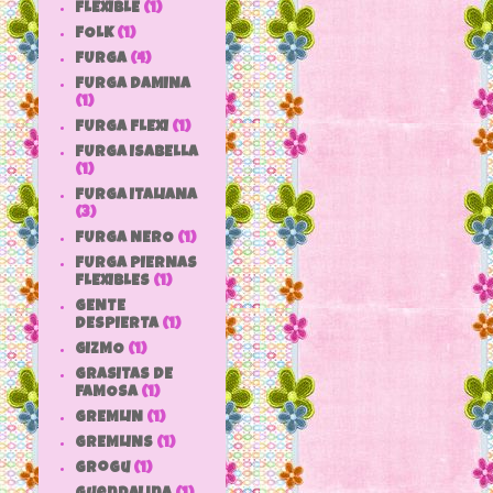
FLEXIBLE
(1)
FOLK
(1)
FURGA
(4)
FURGA DAMINA
(1)
FURGA FLEXI
(1)
FURGA ISABELLA
(1)
FURGA ITALIANA
(3)
FURGA NERO
(1)
FURGA PIERNAS
FLEXIBLES
(1)
GENTE
DESPIERTA
(1)
GIZMO
(1)
GRASITAS DE
FAMOSA
(1)
GREMLIN
(1)
GREMLINS
(1)
grogu
(1)