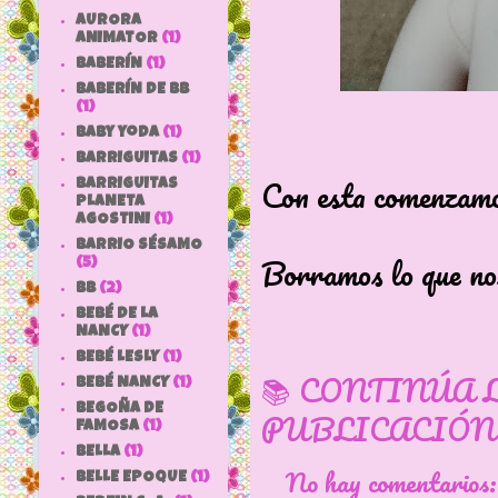
AURORA
ANIMATOR
(1)
BABERÍN
(1)
BABERÍN DE BB
(1)
baby yoda
(1)
BARRIGUITAS
(1)
Con esta comenzamo
BARRIGUITAS
PLANETA
AGOSTINI
(1)
BARRIO SÉSAMO
Borramos lo que no
(5)
bb
(2)
BEBÉ DE LA
NANCY
(1)
BEBÉ LESLY
(1)
📚 CONTINÚA 
BEBÉ NANCY
(1)
BEGOÑA DE
PUBLICACIÓN
FAMOSA
(1)
BELLA
(1)
No hay comentarios
BELLE EPOQUE
(1)