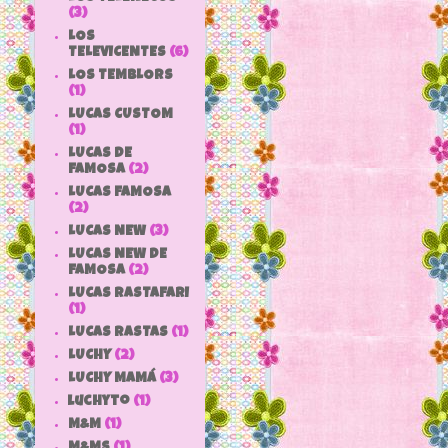
(3)
LOS
TELEVICENTES
(6)
LOS TEMBLORS
(1)
LUCAS CUSTOM
(1)
LUCAS DE
FAMOSA
(2)
LUCAS FAMOSA
(2)
LUCAS NEW
(3)
LUCAS NEW DE
FAMOSA
(2)
LUCAS RASTAFARI
(1)
LUCAS RASTAS
(1)
LUCHY
(2)
LUCHY MAMÁ
(3)
luchyto
(1)
M&M
(1)
M&MS
(1)