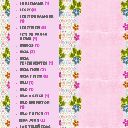
LB ALEMANA
(1)
LESLY
(1)
LESLY DE FAMOSA
(1)
LESLY NEW
(1)
LETI DE PAOLA
REINA
(1)
LIBROS
(1)
LICIA
(3)
LICIA
TELEVICENTES
(1)
LICIA TICIA
(2)
LICIA Y TICIA
(1)
LILLI
(1)
LILO
(1)
LILO & STICH
(1)
LILO ANIMATOR
(1)
LILO Y STICH
(1)
lisa jean
(1)
LOS TELEÑECOS