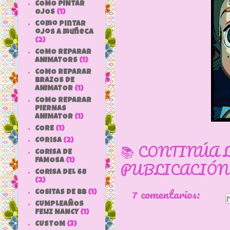
COMO PINTAR
OJOS
(1)
como pintar
ojos a muñeca
(2)
COMO REPARAR
ANIMATORS
(1)
COMO REPARAR
BRAZOS DE
ANIMATOR
(1)
COMO REPARAR
PIERNAS
ANIMATOR
(1)
CORE
(1)
Corisa
(2)
📚 CONTINÚA 
CORISA DE
FAMOSA
(1)
PUBLICACIÓN
CORISA DEL 68
(2)
7 comentarios:
COSITAS DE bb
(1)
CUMPLEAÑOS
FELIZ NANCY
(1)
CUSTOM
(3)