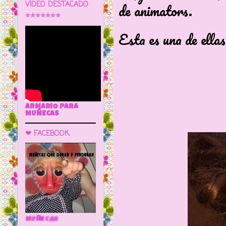
de animators.
VÍDEO DESTACADO
⭐⭐⭐⭐⭐⭐⭐
Esta es una de ellas
ARMARIO PARA
MUÑECAS
❤ FACEBOOK
🌼 LA CUEVA DE LAS MUÑECAS