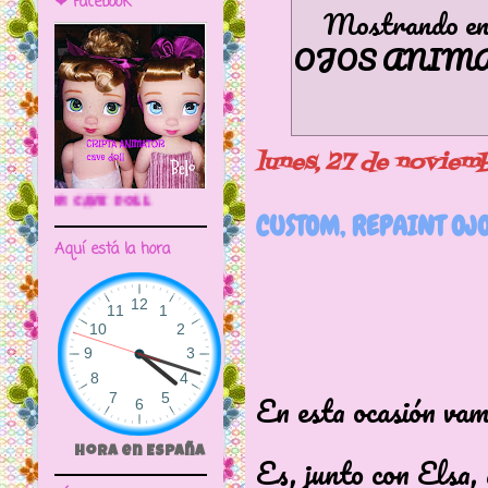
❤ Facebook
Mostrando ent
OJOS ANIM
lunes, 27 de noviem
🌼CRIPTA ANIMATOR CAVE DOLL
CUSTOM, REPAINT OJ
Aquí está la hora
En esta ocasión vam
Hora en España
Es, junto con Elsa, 