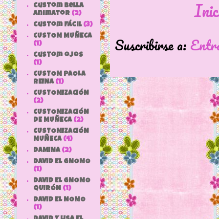
Inic
custom bella
animator
(2)
custom fácil
(3)
CUSTOM MUÑECA
Suscribirse a:
Entr
(1)
custom ojos
(1)
CUSTOM PAOLA
REINA
(1)
CUSTOMIZACIÓN
(2)
CUSTOMIZACIÓN
DE MUÑECA
(2)
CUSTOMIZACIÓN
MUÑECA
(4)
DAMINA
(2)
DAVID EL GNOMO
(1)
DAVID EL GNOMO
QUIRÓN
(1)
DAVID EL NOMO
(1)
DAVID Y LISA EL