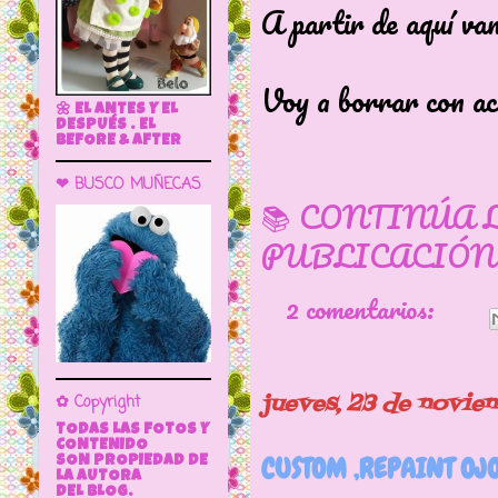
A partir de aquí va
Voy a borrar con ac
🌼 EL ANTES Y EL
DESPUÉS . EL
BEFORE & AFTER
❤ BUSCO MUÑECAS
📚 CONTINÚA 
PUBLICACIÓN
2 comentarios:
jueves, 23 de novie
✿ Copyright
TODAS LAS FOTOS Y
CONTENIDO
CUSTOM ,REPAINT OJ
SON PROPIEDAD DE
LA AUTORA
DEL BLOG.