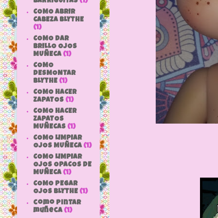
BARRIGUITAS
(1)
COMO ABRIR
CABEZA BLYTHE
(1)
COMO DAR
BRILLO OJOS
MUÑECA
(1)
COMO
DESMONTAR
BLYTHE
(1)
COMO HACER
ZAPATOS
(1)
COMO HACER
ZAPATOS
MUÑECAS
(1)
COMO LIMPIAR
OJOS MUÑECA
(1)
COMO LIMPIAR
OJOS OPACOS DE
MUÑECA
(1)
COMO PEGAR
OJOS BLYTHE
(1)
como pintar
muñeca
(1)