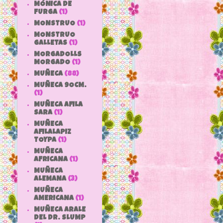
MÓNICA DE
FURGA
(1)
MONSTRUO
(1)
MONSTRUO
GALLETAS
(1)
MORGADOLLS
MORGADO
(1)
MUÑECA
(88)
MUÑECA 9OCM.
(1)
MUÑECA AFILA
SARA
(1)
MUÑECA
AFILALAPIZ
TOYPA
(1)
MUÑECA
AFRICANA
(1)
MUÑECA
ALEMANA
(3)
MUÑECA
AMERICANA
(1)
MUÑECA ARALE
DEL DR. SLUMP