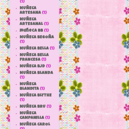
(1)
MUÑECA
ARTESANA
(1)
MUÑECA
ARTESANAL
(1)
muñeca bb
(1)
MUÑECA BEGOÑA
(1)
MUÑECA BELLA
(1)
MUÑECA BELLA
FRANCESA
(1)
MUÑECA BJD
(1)
MUÑECA BLANDA
(1)
MUÑECA
BLANDITA
(1)
MUÑECA BLYTHE
(1)
MUÑECA BRU
(1)
MUÑECA
CAMPANILLA
(1)
MUÑECA CAROL