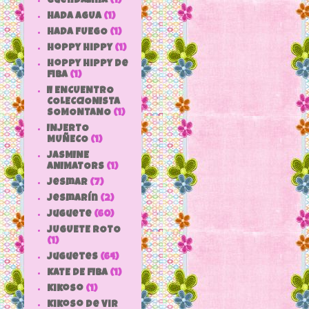
Guendalina
(1)
HADA AGUA
(1)
HADA FUEGO
(1)
hoppy hippy
(1)
hoppy hippy de
fiba
(1)
II ENCUENTRO
COLECCIONISTA
SOMONTANO
(1)
INJERTO
MUÑECO
(1)
JASMINE
ANIMATORS
(1)
jesmar
(7)
jesmarín
(2)
juguete
(60)
JUGUETE ROTO
(1)
Juguetes
(64)
KATE DE FIBA
(1)
Kikoso
(1)
Kikoso de Vir