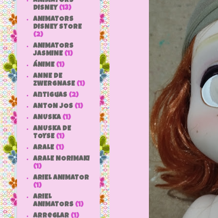
ANIMATORS
DISNEY
(13)
ANIMATORS
DISNEY STORE
(2)
ANIMATORS
JASMINE
(1)
ÁNIME
(1)
ANNE DE
ZWERGNASE
(1)
antiguas
(2)
ANTON JOS
(1)
ANUSKA
(1)
ANUSKA DE
TOYSE
(1)
ARALE
(1)
ARALE NORIMAKI
(1)
ARIEL ANIMATOR
(1)
ARIEL
ANIMATORS
(1)
arreglar
(1)