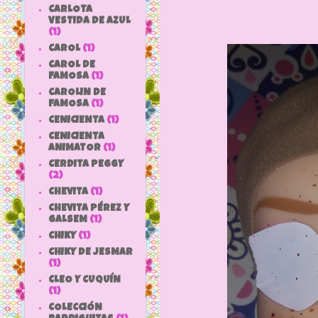
CARLOTA
VESTIDA DE AZUL
(1)
CAROL
(1)
CAROL DE
FAMOSA
(1)
CAROLIN DE
FAMOSA
(1)
CENICIENTA
(1)
CENICIENTA
ANIMATOR
(1)
CERDITA PEGGY
(2)
CHEVITA
(1)
CHEVITA PÉREZ Y
GALSEM
(1)
CHIKY
(1)
CHIKY DE JESMAR
(1)
CLEO Y CUQUÍN
(1)
COLECCIÓN