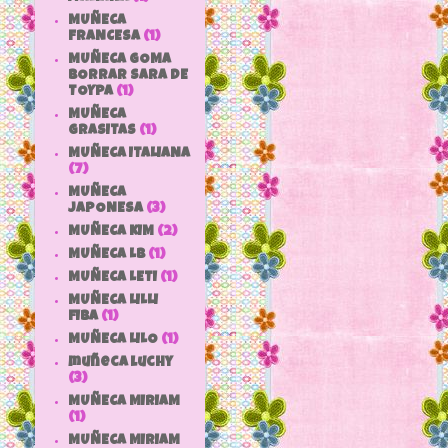
MUÑECA
FRANCESA
(1)
MUÑECA GOMA
BORRAR SARA DE
TOYPA
(1)
MUÑECA
GRASITAS
(1)
MUÑECA ITALIANA
(7)
MUÑECA
JAPONESA
(3)
MUÑECA KIM
(2)
MUÑECA LB
(1)
MUÑECA LETI
(1)
MUÑECA LILLI
FIBA
(1)
MUÑECA LILO
(1)
muñeca luchy
(3)
MUÑECA MIRIAM
(1)
MUÑECA MIRIAM