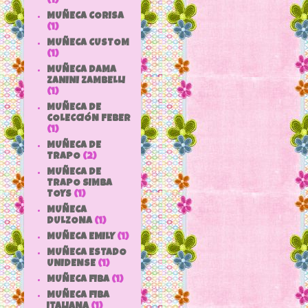
(1)
MUÑECA CORISA
(1)
MUÑECA CUSTOM
(1)
MUÑECA DAMA
ZANINI ZAMBELLI
(1)
MUÑECA DE
COLECCIÓN FEBER
(1)
MUÑECA DE
TRAPO
(2)
MUÑECA DE
TRAPO SIMBA
TOYS
(1)
MUÑECA
DULZONA
(1)
MUÑECA EMILY
(1)
MUÑECA ESTADO
UNIDENSE
(1)
MUÑECA FIBA
(1)
MUÑECA FIBA
ITALIANA
(1)