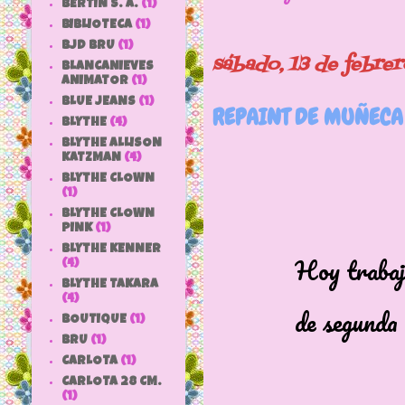
BERTIN S. A.
(1)
BIBLIOTECA
(1)
BJD BRU
(1)
sábado, 13 de febre
BLANCANIEVES
ANIMATOR
(1)
BLUE JEANS
(1)
REPAINT DE MUÑECA
BLYTHE
(4)
BLYTHE ALLISON
KATZMAN
(4)
BLYTHE CLOWN
(1)
BLYTHE CLOWN
PINK
(1)
BLYTHE KENNER
Hoy trabajamos 
(4)
BLYTHE TAKARA
(4)
de segunda m
BOUTIQUE
(1)
BRU
(1)
CARLOTA
(1)
CARLOTA 28 CM.
(1)