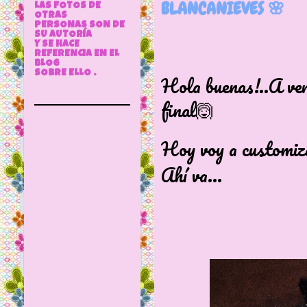
BLANCANIEVES 🌸
LAS FOTOS DE
OTRAS
PERSONAS SON DE
SU AUTORÍA
Y SE HACE
REFERENCIA EN EL
BLOG
SOBRE ELLO .
Hola buenas!..A ver
final🙆
Hoy voy a customiz
Ahí va...