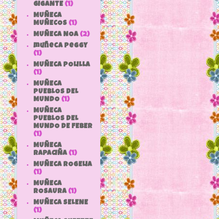
GIGANTE
(1)
MUÑECA
MUÑECOS
(1)
MUÑECA NOA
(2)
muñeca peggy
(1)
MUÑECA POLILLA
(1)
MUÑECA
PUEBLOS DEL
MUNDO
(1)
MUÑECA
PUEBLOS DEL
MUNDO DE FEBER
(1)
MUÑECA
RAPACIÑA
(1)
MUÑECA ROGELIA
(1)
MUÑECA
ROSAURA
(1)
MUÑECA SELENE
(1)