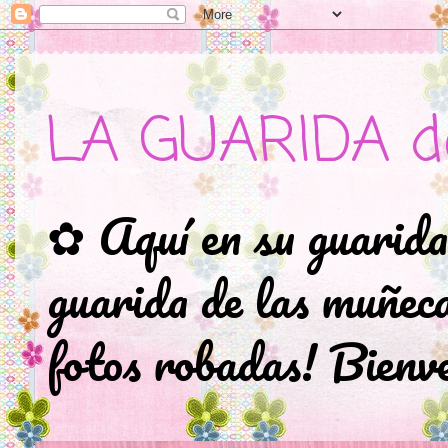
LA GUARIDA d
✿ Aquí en su guarida
guarida de las muñec
fotos robadas! Bienve