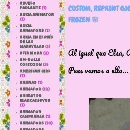
ABUELO
CUSTOM, REPAINT OJ
PARLANTE
(1)
ALICIA ANIMATOR
FROZEN 🌸
(1)
ALICIA
ANIMATORS
(1)
ALICIA EN EL PAÍS
DE LAS
MARAVILLAS
(1)
Al igual que Elsa, 
ALTA MODA
(2)
AM-DOLLS
COLECCION
(3)
Pues vamos a ello...
AMERICAN GIRL
(1)
ANANAS
(1)
ANIMATOR
(12)
animator
blancanieves
(1)
ANIMATOR
CAMPANILLA
(1)
ANIMATORS
(10)