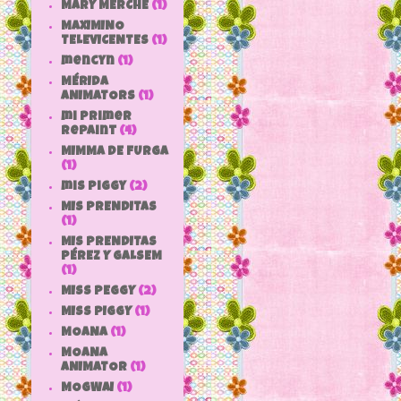
MARY MERCHE
(1)
MAXIMINO
TELEVICENTES
(1)
mencyn
(1)
MÉRIDA
ANIMATORS
(1)
mi primer
repaint
(4)
MIMMA DE FURGA
(1)
mis piggy
(2)
MIS PRENDITAS
(1)
MIS PRENDITAS
PÉREZ Y GALSEM
(1)
MISS PEGGY
(2)
MISS PIGGY
(1)
MOANA
(1)
MOANA
ANIMATOR
(1)
MOGWAI
(1)