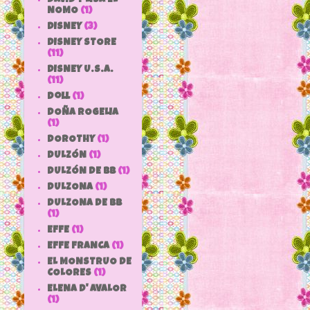
NOMO
(1)
DISNEY
(3)
DISNEY STORE
(11)
DISNEY U.S.A.
(11)
doll
(1)
DOÑA ROGELIA
(1)
DOROTHY
(1)
DULZÓN
(1)
DULZÓN DE BB
(1)
DULZONA
(1)
DULZONA DE BB
(1)
EFFE
(1)
EFFE FRANCA
(1)
EL MONSTRUO DE
COLORES
(1)
ELENA D' AVALOR
(1)