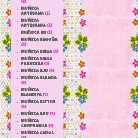
(1)
MUÑECA
ARTESANA
(1)
MUÑECA
ARTESANAL
(1)
muñeca bb
(1)
MUÑECA BEGOÑA
(1)
MUÑECA BELLA
(1)
MUÑECA BELLA
FRANCESA
(1)
MUÑECA BJD
(1)
MUÑECA BLANDA
(1)
MUÑECA
BLANDITA
(1)
MUÑECA BLYTHE
(1)
MUÑECA BRU
(1)
MUÑECA
CAMPANILLA
(1)
MUÑECA CAROL