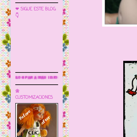
❤ SIGUE ESTE BLOG
👇
información
🌼
CUSTOMIZACIONES