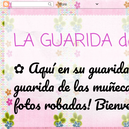
LA GUARIDA d
✿ Aquí en su guarida
guarida de las muñec
fotos robadas! Bienve