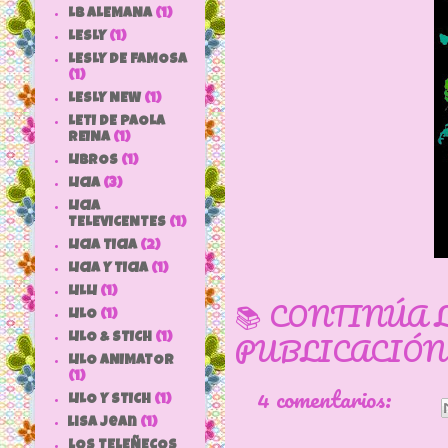
LB ALEMANA
(1)
LESLY
(1)
LESLY DE FAMOSA
(1)
LESLY NEW
(1)
LETI DE PAOLA
REINA
(1)
LIBROS
(1)
LICIA
(3)
LICIA
TELEVICENTES
(1)
LICIA TICIA
(2)
LICIA Y TICIA
(1)
LILLI
(1)
📚 CONTINÚA 
LILO
(1)
PUBLICACIÓN
LILO & STICH
(1)
LILO ANIMATOR
(1)
4 comentarios:
LILO Y STICH
(1)
lisa jean
(1)
LOS TELEÑECOS