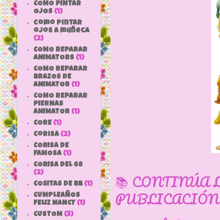
COMO PINTAR
OJOS
(1)
como pintar
ojos a muñeca
(2)
COMO REPARAR
ANIMATORS
(1)
COMO REPARAR
BRAZOS DE
ANIMATOR
(1)
COMO REPARAR
PIERNAS
ANIMATOR
(1)
CORE
(1)
Corisa
(2)
CORISA DE
FAMOSA
(1)
CORISA DEL 68
(2)
📚 CONTINÚA 
COSITAS DE bb
(1)
PUBLICACIÓN
CUMPLEAÑOS
FELIZ NANCY
(1)
CUSTOM
(3)