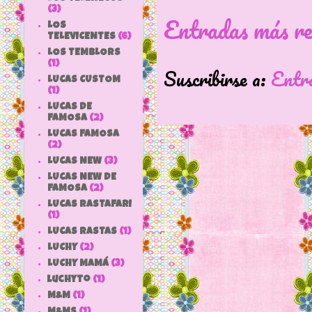
(3)
Entradas más re
LOS
TELEVICENTES
(6)
LOS TEMBLORS
(1)
Suscribirse a:
Entr
LUCAS CUSTOM
(1)
LUCAS DE
FAMOSA
(2)
LUCAS FAMOSA
(2)
LUCAS NEW
(3)
LUCAS NEW DE
FAMOSA
(2)
LUCAS RASTAFARI
(1)
LUCAS RASTAS
(1)
LUCHY
(2)
LUCHY MAMÁ
(3)
luchyto
(1)
M&M
(1)
M&MS
(1)