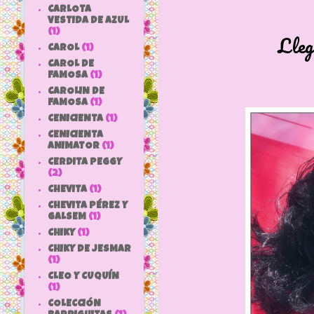
CARLOTA
VESTIDA DE AZUL
(1)
Llegó al blog 
CAROL
(1)
CAROL DE
FAMOSA
(1)
CAROLIN DE
FAMOSA
(1)
CENICIENTA
(1)
CENICIENTA
ANIMATOR
(1)
CERDITA PEGGY
(2)
CHEVITA
(1)
CHEVITA PÉREZ Y
GALSEM
(1)
CHIKY
(1)
CHIKY DE JESMAR
(1)
CLEO Y CUQUÍN
(1)
COLECCIÓN