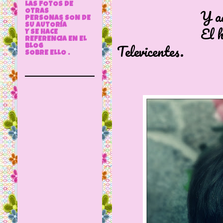
LAS FOTOS DE
Y aquí ten
OTRAS
PERSONAS SON DE
SU AUTORÍA
El hermano m
Y SE HACE
REFERENCIA EN EL
Televicentes.
BLOG
SOBRE ELLO .