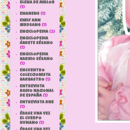
ELENA DE AVALOR
(1)
EMANENS
(1)
EMILY ANN
BIRDSANG
(1)
ENCICLOPEDIA
(2)
ENCICLOPEDIA
ÁBRETE SÉSAMO
(1)
ENCICLOPEDIA
BARRIO SÉSAMO
(1)
ENCUENTRO
COLECCIONISTA
BARBASTRO
(1)
ENTREVISTA
RADIO NACIONAL
DE ESPAÑA
(1)
ENTREVISTA RNE
(1)
ÉRASE UNA VEZ
EL CUERPO
HUMANO
(1)
ÉRASE UNA VEZ