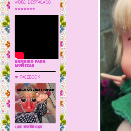
VÍDEO DESTACADO
⭐⭐⭐⭐⭐⭐⭐
ARMARIO PARA
MUÑECAS
❤ FACEBOOK
🌼 LA CUEVA DE LAS MUÑECAS