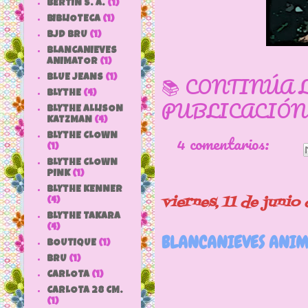
BERTIN S. A.
(1)
BIBLIOTECA
(1)
BJD BRU
(1)
BLANCANIEVES
ANIMATOR
(1)
📚 CONTINÚA 
BLUE JEANS
(1)
BLYTHE
(4)
PUBLICACIÓN
BLYTHE ALLISON
KATZMAN
(4)
4 comentarios:
BLYTHE CLOWN
(1)
BLYTHE CLOWN
PINK
(1)
BLYTHE KENNER
viernes, 11 de junio
(4)
BLYTHE TAKARA
(4)
BLANCANIEVES ANIM
BOUTIQUE
(1)
BRU
(1)
CARLOTA
(1)
CARLOTA 28 CM.
(1)