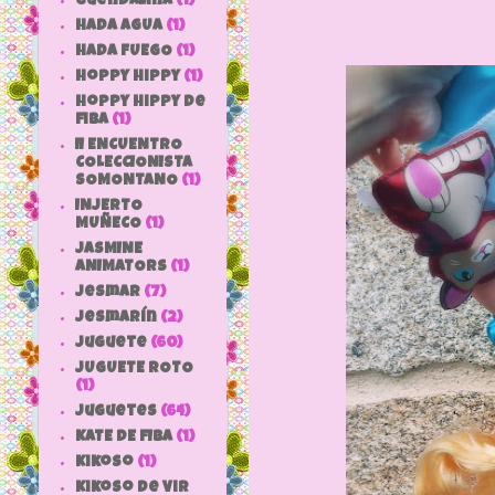
Guendalina
(1)
HADA AGUA
(1)
HADA FUEGO
(1)
hoppy hippy
(1)
hoppy hippy de
fiba
(1)
II ENCUENTRO
COLECCIONISTA
SOMONTANO
(1)
INJERTO
MUÑECO
(1)
JASMINE
ANIMATORS
(1)
jesmar
(7)
jesmarín
(2)
juguete
(60)
JUGUETE ROTO
(1)
Juguetes
(64)
KATE DE FIBA
(1)
Kikoso
(1)
Kikoso de Vir