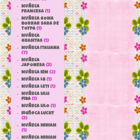
MUÑECA
FRANCESA
(1)
MUÑECA GOMA
BORRAR SARA DE
TOYPA
(1)
MUÑECA
GRASITAS
(1)
MUÑECA ITALIANA
(7)
MUÑECA
JAPONESA
(3)
MUÑECA KIM
(2)
MUÑECA LB
(1)
MUÑECA LETI
(1)
MUÑECA LILLI
FIBA
(1)
MUÑECA LILO
(1)
muñeca luchy
(3)
MUÑECA MIRIAM
(1)
MUÑECA MIRIAM