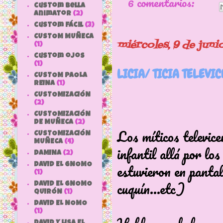
6 comentarios:
custom bella
animator
(2)
custom fácil
(3)
CUSTOM MUÑECA
miércoles, 9 de juni
(1)
custom ojos
(1)
LICIA/ TICIA TELEVIC
CUSTOM PAOLA
REINA
(1)
CUSTOMIZACIÓN
(2)
CUSTOMIZACIÓN
DE MUÑECA
(2)
Los míticos televice
CUSTOMIZACIÓN
MUÑECA
(4)
infantil allá por lo
DAMINA
(2)
estuvieron en pantal
DAVID EL GNOMO
(1)
cuquín...etc)
DAVID EL GNOMO
QUIRÓN
(1)
DAVID EL NOMO
(1)
DAVID Y LISA EL