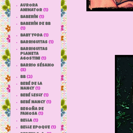
AURORA
ANIMATOR
(1)
BABERÍN
(1)
BABERÍN DE BB
(1)
baby yoda
(1)
BARRIGUITAS
(1)
BARRIGUITAS
PLANETA
AGOSTINI
(1)
BARRIO SÉSAMO
(5)
bb
(2)
BEBÉ DE LA
NANCY
(1)
BEBÉ LESLY
(1)
BEBÉ NANCY
(1)
BEGOÑA DE
FAMOSA
(1)
BELLA
(1)
BELLE EPOQUE
(1)