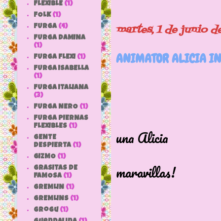
FLEXIBLE
(1)
FOLK
(1)
martes, 1 de junio d
FURGA
(4)
FURGA DAMINA
(1)
ANIMATOR ALICIA I
FURGA FLEXI
(1)
FURGA ISABELLA
(1)
FURGA ITALIANA
(3)
FURGA NERO
(1)
Nos ha
FURGA PIERNAS
FLEXIBLES
(1)
una Alicia
GENTE
DESPIERTA
(1)
en el 
GIZMO
(1)
maravillas!
GRASITAS DE
FAMOSA
(1)
GREMLIN
(1)
GREMLINS
(1)
grogu
(1)