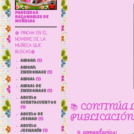
PARECIDOS
RAZONABLES DE
MUÑECAS
🌼 PINCHA EN EL
NOMBRE DE LA
MUÑECA QUE
BUSCAS🌼
ABIGAIL
(1)
ABIGAIL
ZWERGNASE
(1)
ABIGAL
(1)
ABIGAL DE
ZWERGNASE
(1)
ABUELO
📚 CONTINÚA 
CUENTACUENTOS
(1)
PUBLICACIÓN
ABUELO DE
JESMAR
(1)
ABUELO
4 comentarios:
JESMARÍN
(1)