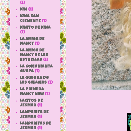
(1)
KIM
(1)
KINA SAN
CLEMENTE
(1)
KINITO DE KINA
(1)
LA AMIGA DE
NANCY
(1)
LA AMIGA DE
NANCY DE LAS
ESTRELLAS
(1)
LA COMUNIANTA
GUAPA
(1)
la guerra de
las galaxias
(1)
LA PRIMERA
NANCY NEW
(1)
LACITOS DE
JESMAR
(1)
LAMPARITA DE
JESMAR
(1)
LAMPARITAS DE
JESMAR
(1)