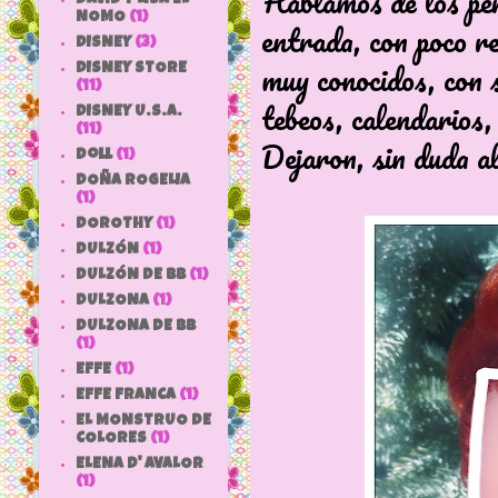
Hablamos de los pers
NOMO
(1)
entrada, con poco r
DISNEY
(3)
muy conocidos, con s
DISNEY STORE
(11)
tebeos, calendarios,
DISNEY U.S.A.
(11)
Dejaron, sin duda al
doll
(1)
DOÑA ROGELIA
(1)
DOROTHY
(1)
DULZÓN
(1)
DULZÓN DE BB
(1)
DULZONA
(1)
DULZONA DE BB
(1)
EFFE
(1)
EFFE FRANCA
(1)
EL MONSTRUO DE
COLORES
(1)
ELENA D' AVALOR
(1)