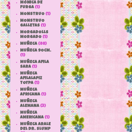
MÓNICA DE
FURGA
(1)
MONSTRUO
(1)
MONSTRUO
GALLETAS
(1)
MORGADOLLS
MORGADO
(1)
MUÑECA
(88)
MUÑECA 9OCM.
(1)
MUÑECA AFILA
SARA
(1)
MUÑECA
AFILALAPIZ
TOYPA
(1)
MUÑECA
AFRICANA
(1)
MUÑECA
ALEMANA
(3)
MUÑECA
AMERICANA
(1)
MUÑECA ARALE
DEL DR. SLUMP