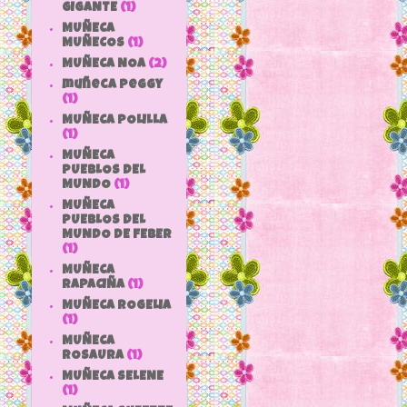
GIGANTE
(1)
MUÑECA
MUÑECOS
(1)
MUÑECA NOA
(2)
muñeca peggy
(1)
MUÑECA POLILLA
(1)
MUÑECA
PUEBLOS DEL
MUNDO
(1)
MUÑECA
PUEBLOS DEL
MUNDO DE FEBER
(1)
MUÑECA
RAPACIÑA
(1)
MUÑECA ROGELIA
(1)
MUÑECA
ROSAURA
(1)
MUÑECA SELENE
(1)