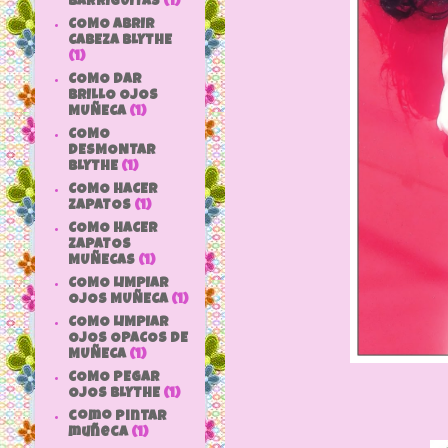
BARRIGUITAS
(1)
COMO ABRIR
CABEZA BLYTHE
(1)
COMO DAR
BRILLO OJOS
MUÑECA
(1)
COMO
DESMONTAR
BLYTHE
(1)
COMO HACER
ZAPATOS
(1)
COMO HACER
ZAPATOS
MUÑECAS
(1)
COMO LIMPIAR
OJOS MUÑECA
(1)
COMO LIMPIAR
OJOS OPACOS DE
MUÑECA
(1)
COMO PEGAR
OJOS BLYTHE
(1)
como pintar
muñeca
(1)