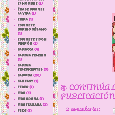
EL HOMBRE
(1)
ÉRASE UNA VEZ
LA VIDA
(1)
ERIKA
(1)
ESPINETE
BARRIO SÉSAMO
(1)
ESPINETE Y DON
PIMPÓN
(1)
FAMACCA
(4)
FAMILIA TELERIN
(1)
FAMILIA
TELEVICENTES
(5)
Famosa
(28)
FANTASY
(1)
📚 CONTINÚA 
FEBER
(1)
PUBLICACIÓN
FIBA
(4)
FIBA BRUNA
(1)
fiba italiana
(2)
2 comentarios:
FLEXI
(1)