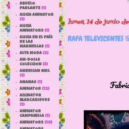
ABUELO
PARLANTE
(1)
ALICIA ANIMATOR
(1)
lunes, 14 de junio d
ALICIA
ANIMATORS
(1)
RAFA TELEVICENTES 
ALICIA EN EL PAÍS
DE LAS
MARAVILLAS
(1)
ALTA MODA
(2)
AM-DOLLS
COLECCION
(3)
AMERICAN GIRL
(1)
Fabricado por
ANANAS
(1)
ANIMATOR
(12)
animator
blancanieves
(1)
ANIMATOR
CAMPANILLA
(1)
ANIMATORS
(10)