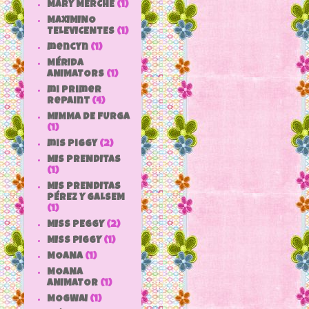
MARY MERCHE
(1)
MAXIMINO
TELEVICENTES
(1)
mencyn
(1)
MÉRIDA
ANIMATORS
(1)
mi primer
repaint
(4)
MIMMA DE FURGA
(1)
mis piggy
(2)
MIS PRENDITAS
(1)
MIS PRENDITAS
PÉREZ Y GALSEM
(1)
MISS PEGGY
(2)
MISS PIGGY
(1)
MOANA
(1)
MOANA
ANIMATOR
(1)
MOGWAI
(1)