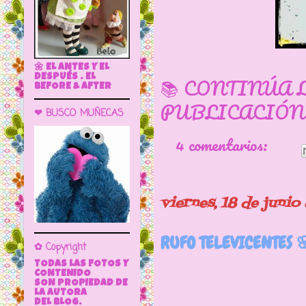
🌼 EL ANTES Y EL
DESPUÉS . EL
📚 CONTINÚA 
BEFORE & AFTER
PUBLICACIÓN
❤ BUSCO MUÑECAS
4 comentarios:
viernes, 18 de junio
RUFO TELEVICENTES 
✿ Copyright
TODAS LAS FOTOS Y
CONTENIDO
SON PROPIEDAD DE
LA AUTORA
DEL BLOG.