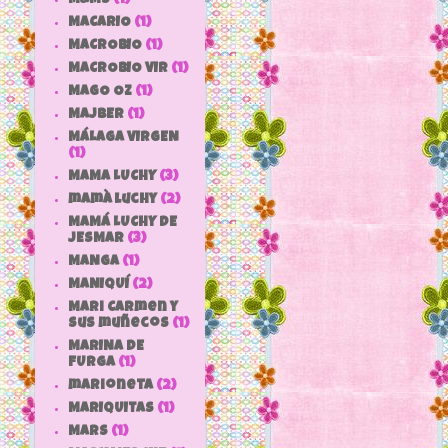
MACARIO
(1)
MACROBIO
(1)
MACROBIO VIR
(1)
MAGO OZ
(1)
MAJBER
(1)
MÁLAGA VIRGEN
(1)
MAMA LUCHY
(3)
mamà luchy
(2)
MAMÁ LUCHY DE
JESMAR
(3)
MANGA
(1)
MANIQUÍ
(2)
Mari Carmen y
sus muñecos
(1)
MARINA DE
FURGA
(1)
marioneta
(2)
MARIQUITAS
(1)
MARS
(1)