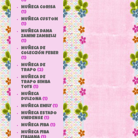
(1)
MUÑECA CORISA
(1)
MUÑECA CUSTOM
(1)
MUÑECA DAMA
ZANINI ZAMBELLI
(1)
MUÑECA DE
COLECCIÓN FEBER
(1)
MUÑECA DE
TRAPO
(2)
MUÑECA DE
TRAPO SIMBA
TOYS
(1)
MUÑECA
DULZONA
(1)
MUÑECA EMILY
(1)
MUÑECA ESTADO
UNIDENSE
(1)
MUÑECA FIBA
(1)
MUÑECA FIBA
ITALIANA
(1)