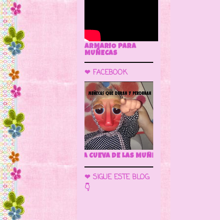
ARMARIO PARA
MUÑECAS
❤ FACEBOOK
🌼 LA CUEVA DE LAS MUÑECAS
❤ SIGUE ESTE BLOG
👇