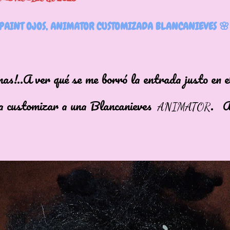
EPAINT OJOS, ANIMATOR CUSTOMIZADA BLANCANIEVES 🌸
as!..A ver qué se me borró la entrada justo en e
a customizar a una Blancanieves
. Ah
ANIMATOR