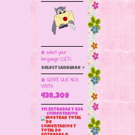
✿ select your
language 🏳️‍🌈🏳️🏁
Select Language
▼
🌼 GENTE QUE NOS
VISITA
438,309
141 Entradas y
826
Comentarios