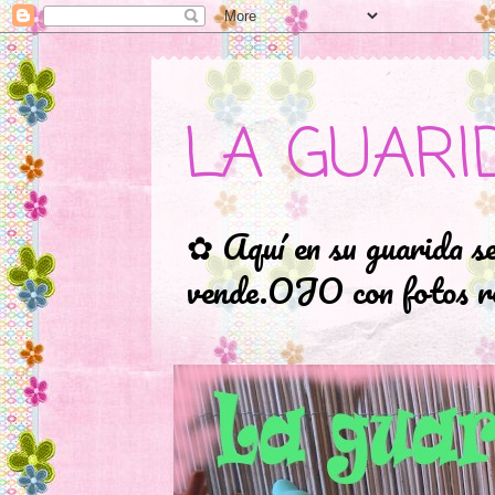
LA GUARI
✿ Aquí en su guarida s
vende.OJO con fotos ro