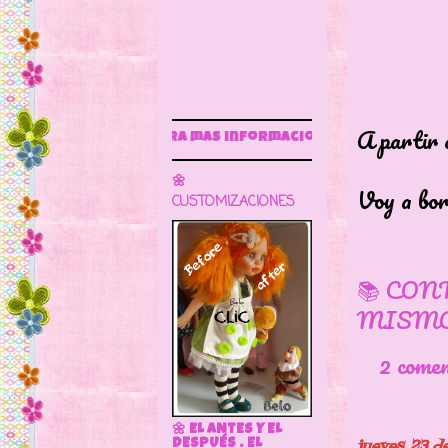
A partir 
 para más información
🌼
Voy a bor
CUSTOMIZACIONES
📚 CON
MISMO
2 come
🌼 EL ANTES Y EL
jueves, 23 
DESPUÉS . EL