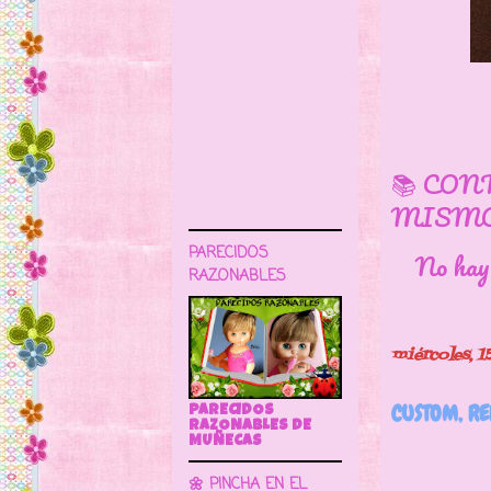
📚 CON
MISMO
PARECIDOS
No hay
RAZONABLES
miércoles, 
CUSTOM, R
PARECIDOS
RAZONABLES DE
MUÑECAS
🌼 PINCHA EN EL