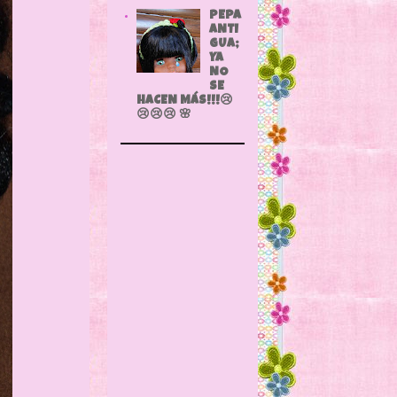
PEPA
ANTI
GUA;
YA
NO
SE
HACEN MÁS!!!😢
😢😢😢 🌸