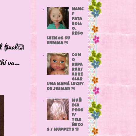
NANC
Y
PATA
BOLL
O,
RESO
LVEMOS SU
l final🙆
ENIGMA 🌸
COM
í va...
O
REPA
RAR/
ARRE
GLAR
UNA MAMÁ LUCHY
DE JESMAR 🌸
MUÑ
ECA
PEGG
Y/
TELE
ÑECO
S / MUPPETS 🌸