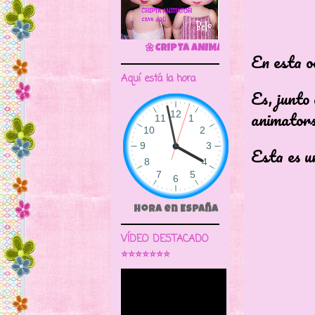
🌼CRIPTA ANIMATOR CAVE DOLL
En esta o
Aquí está la hora
Es, junto 
animators
Esta es u
Hora en España
VÍDEO DESTACADO
⭐⭐⭐⭐⭐⭐⭐