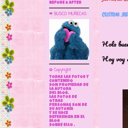
BEFORE & AFTER
CUSTOM ,R
❤ BUSCO MUÑECAS
Hola buen
Hoy voy 
✿ Copyright
TODAS LAS FOTOS Y
CONTENIDO
SON PROPIEDAD DE
LA AUTORA
DEL BLOG.
LAS FOTOS DE
OTRAS
PERSONAS SON DE
SU AUTORÍA
Y SE HACE
REFERENCIA EN EL
BLOG
SOBRE ELLO .