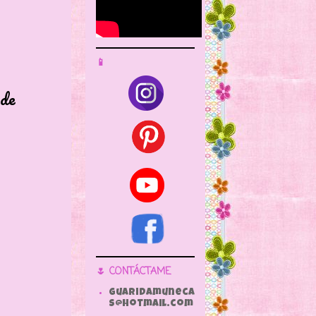
📱
 de
🌷 CONTÁCTAME
guaridamuneca
s@hotmail.com