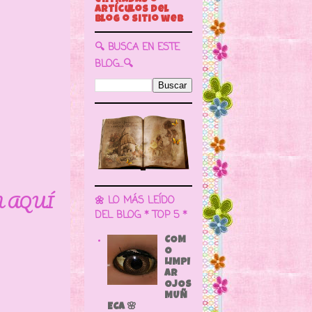
🔍 BUSCA EN ESTE
BLOG...🔍
N AQUÍ
🌼 LO MÁS LEÍDO
DEL BLOG * TOP 5 *
COM
O
LIMPI
AR
OJOS
MUÑ
ECA 🌸