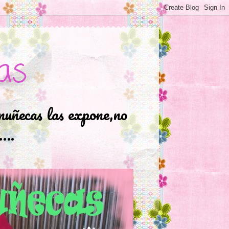
as
muñecas las expone,no
.….