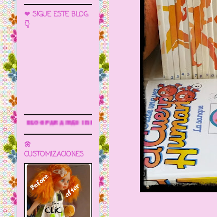
❤ SIGUE ESTE BLOG
👇
formación
🌼
CUSTOMIZACIONES