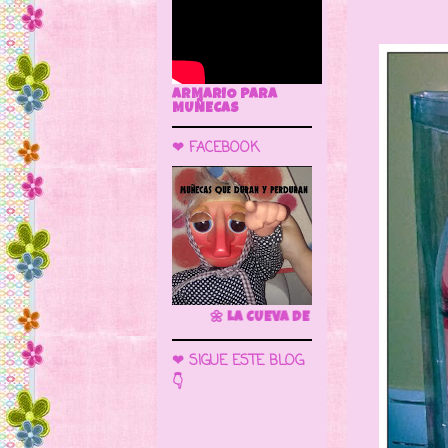
ARMARIO PARA
MUÑECAS
❤ FACEBOOK
🌼 LA CUEVA DE LAS MUÑECAS
❤ SIGUE ESTE BLOG
👇