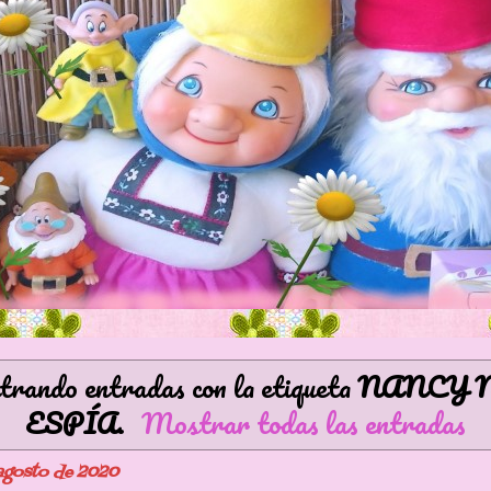
rando entradas con la etiqueta
NANCY 
ESPÍA
.
Mostrar todas las entradas
 agosto de 2020