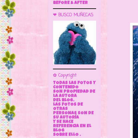
BEFORE & AFTER
❤ BUSCO MUÑECAS
✿ Copyright
TODAS LAS FOTOS Y
CONTENIDO
SON PROPIEDAD DE
LA AUTORA
DEL BLOG.
LAS FOTOS DE
OTRAS
PERSONAS SON DE
SU AUTORÍA
Y SE HACE
REFERENCIA EN EL
BLOG
SOBRE ELLO .