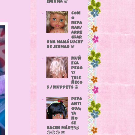
ENIGMA 🌸
COM
O
REPA
RAR/
ARRE
GLAR
UNA MAMÁ LUCHY
DE JESMAR 🌸
MUÑ
ECA
PEGG
Y/
TELE
ÑECO
S / MUPPETS 🌸
PEPA
ANTI
GUA;
YA
NO
SE
HACEN MÁS!!!😢
😢😢😢 🌸