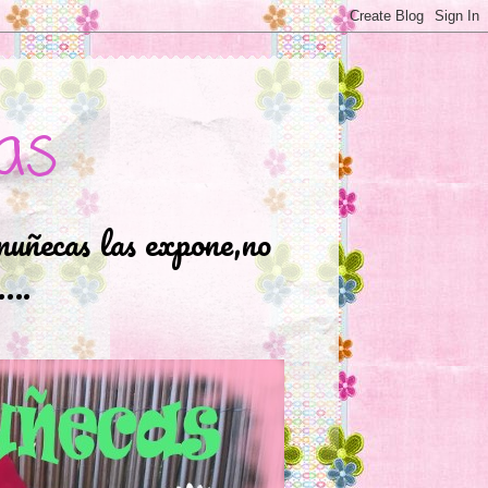
as
muñecas las expone,no
.….