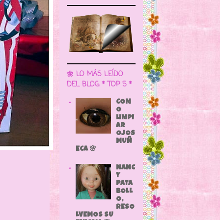
🌼 LO MÁS LEÍDO
DEL BLOG * TOP 5 *
COM
O
LIMPI
AR
OJOS
MUÑ
ECA 🌸
NANC
Y
PATA
BOLL
O,
RESO
LVEMOS SU