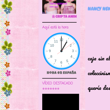
NANCY NEW
🌼CRIPTA ANIMATOR CAVE DOLL
Aquí está la hora
Hace y
caja sin a
una mu
coleccinis
Hora en España
Una m
VÍDEO DESTACADO
quería des
⭐⭐⭐⭐⭐⭐⭐