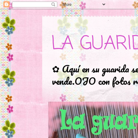
LA GUARI
✿ Aquí en su guarida s
vende.OJO con fotos ro