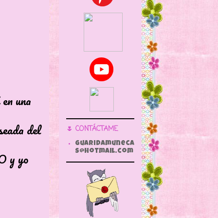
n una
ada del
🌷 CONTÁCTAME
guaridamuneca
s@hotmail.com
y yo