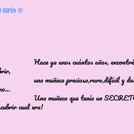
 ESPÍA 🌸
a unos cuántos años, encontré e
brir,
ñeca preciosa,rara,difícil y dese
mo...
uñeca que tenía un SECRETO 
cubrir cual era!