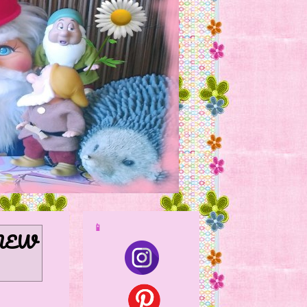
📱
NEW