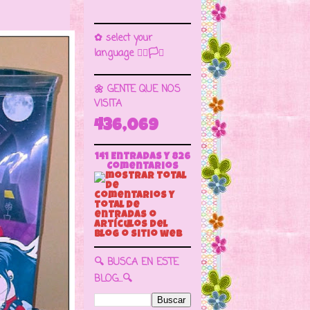
✿ select your
language 🏳️‍🌈🏳️🏁
🌼 GENTE QUE NOS
VISITA
436,069
141 Entradas y
826
Comentarios
🔍 BUSCA EN ESTE
BLOG...🔍