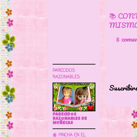
📚 CON
MISMO
5 come
PARECIDOS
RAZONABLES
Suscribir
PARECIDOS
RAZONABLES DE
MUÑECAS
🌼 PINCHA EN EL