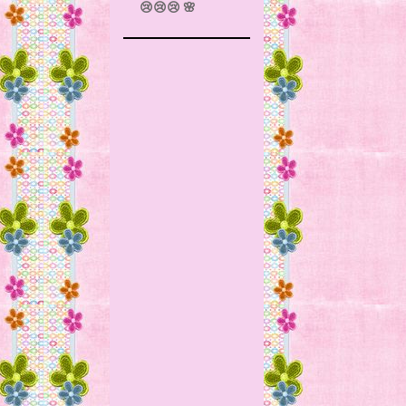
😢😢😢 🌸