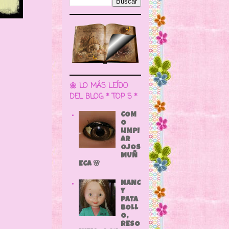
🌼 LO MÁS LEÍDO
DEL BLOG * TOP 5 *
COM
O
LIMPI
AR
OJOS
MUÑ
ECA 🌸
NANC
Y
PATA
BOLL
O,
RESO