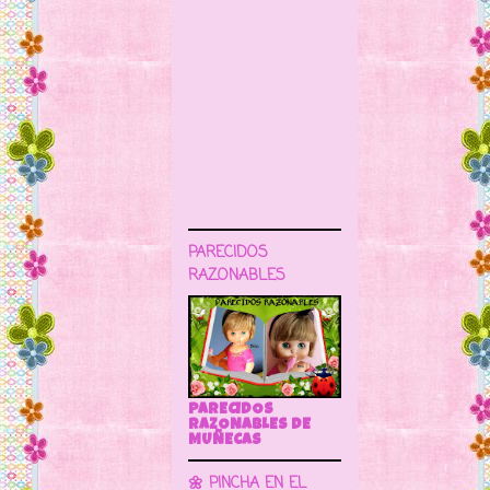
PARECIDOS
RAZONABLES
PARECIDOS
RAZONABLES DE
MUÑECAS
🌼 PINCHA EN EL