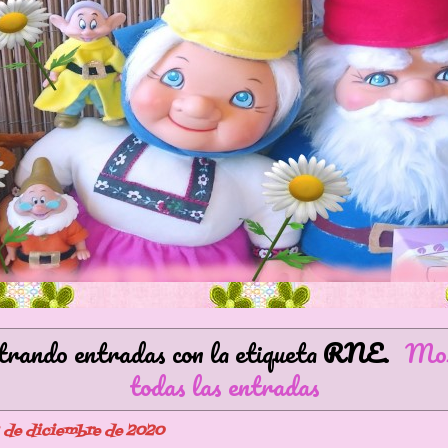
ando entradas con la etiqueta
RNE
.
Mos
todas las entradas
 de diciembre de 2020