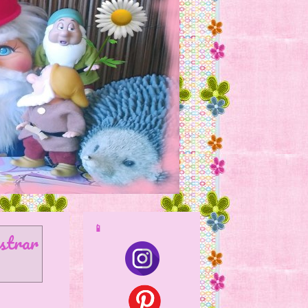
📱
trar