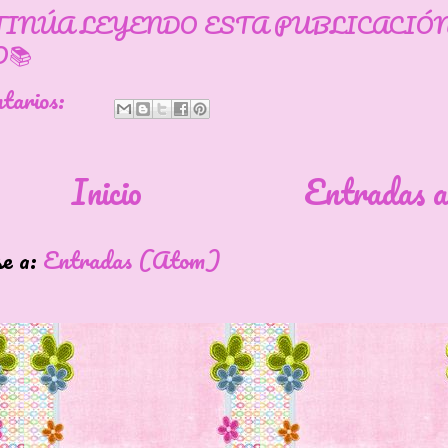
TINÚA LEYENDO ESTA PUBLICACIÓ
📚
ntarios:
Inicio
Entradas a
se a:
Entradas (Atom)