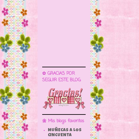
✿ GRACIAS POR
SEGUIR ESTE BLOG
🌼 Mis blogs favoritos
MUÑECAS A LOS
CINCUENTA