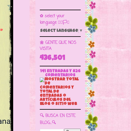
✿ select your
language 🏳️‍🌈🏳️🏁
Select Language
▼
🌼 GENTE QUE NOS
VISITA
436,501
141 Entradas y
826
Comentarios
🔍 BUSCA EN ESTE
BLOG...🔍