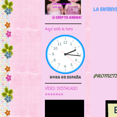
LA ENTREV
🌼CRIPTA ANIMATOR CAVE DOLL
Aquí está la hora
PROMETI
Hora en España
VÍDEO DESTACADO
⭐⭐⭐⭐⭐⭐⭐