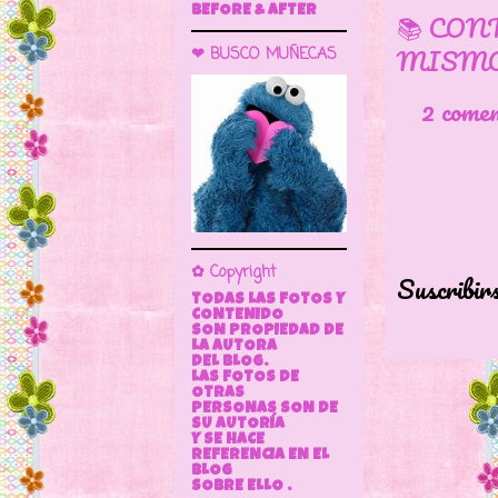
BEFORE & AFTER
📚 CON
MISMO
❤ BUSCO MUÑECAS
2 come
✿ Copyright
Suscribir
TODAS LAS FOTOS Y
CONTENIDO
SON PROPIEDAD DE
LA AUTORA
DEL BLOG.
LAS FOTOS DE
OTRAS
PERSONAS SON DE
SU AUTORÍA
Y SE HACE
REFERENCIA EN EL
BLOG
SOBRE ELLO .