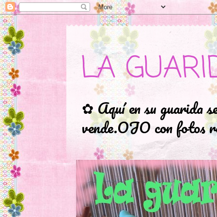
LA GUARI
✿ Aquí en su guarida s
vende.OJO con fotos ro