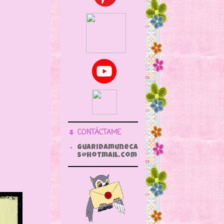
🌷 CONTÁCTAME
guaridamuneca
s@hotmail.com