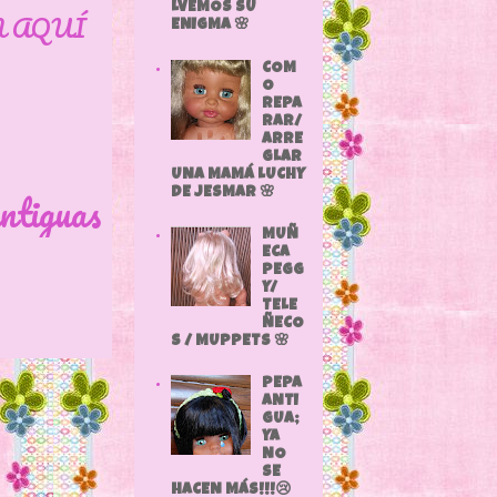
LVEMOS SU
N AQUÍ
ENIGMA 🌸
COM
O
REPA
RAR/
ARRE
GLAR
UNA MAMÁ LUCHY
ntiguas
DE JESMAR 🌸
MUÑ
ECA
PEGG
Y/
TELE
ÑECO
S / MUPPETS 🌸
PEPA
ANTI
GUA;
YA
NO
SE
HACEN MÁS!!!😢