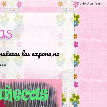
as
muñecas las expone,no
.….