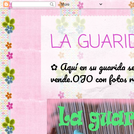
LA GUARI
✿ Aquí en su guarida s
vende.OJO con fotos ro