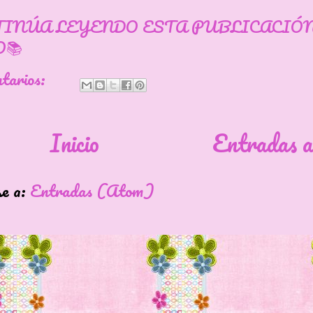
TINÚA LEYENDO ESTA PUBLICACIÓ
📚
ntarios:
Inicio
Entradas a
se a:
Entradas (Atom)