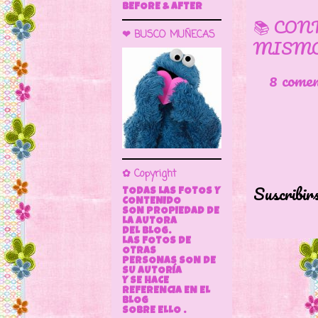
BEFORE & AFTER
📚 CON
❤ BUSCO MUÑECAS
MISMO
8 come
✿ Copyright
Suscribir
TODAS LAS FOTOS Y
CONTENIDO
SON PROPIEDAD DE
LA AUTORA
DEL BLOG.
LAS FOTOS DE
OTRAS
PERSONAS SON DE
SU AUTORÍA
Y SE HACE
REFERENCIA EN EL
BLOG
SOBRE ELLO .