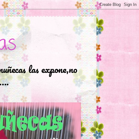
as
muñecas las expone,no
.….