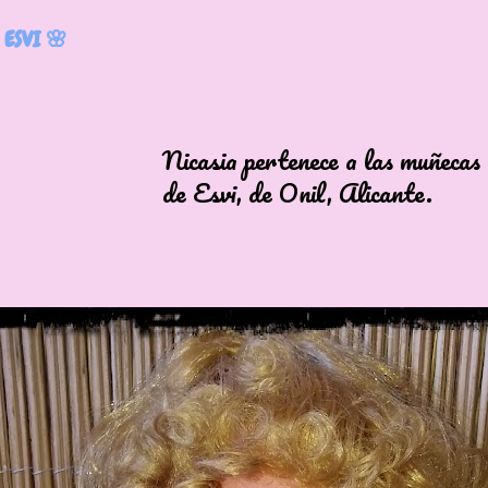
 ESVI 🌸
a pertenece a las muñecas viv
vi, de Onil, Alicante.