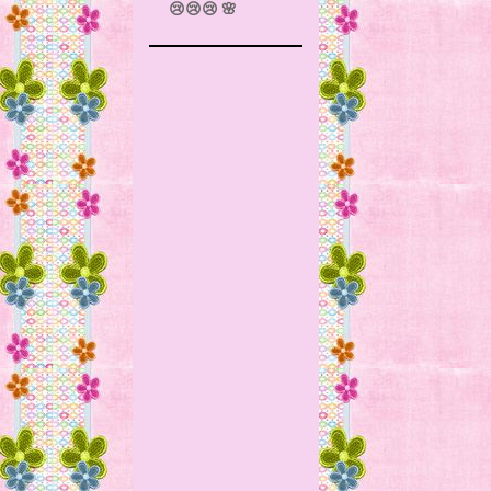
😢😢😢 🌸