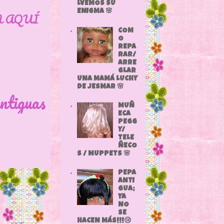
LVEMOS SU
ENIGMA 🌸
N AQUÍ
COM
O
REPA
RAR/
ARRE
GLAR
UNA MAMÁ LUCHY
DE JESMAR 🌸
ntiguas
MUÑ
ECA
PEGG
Y/
TELE
ÑECO
S / MUPPETS 🌸
PEPA
ANTI
GUA;
YA
NO
SE
HACEN MÁS!!!😢