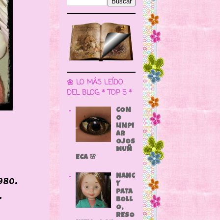
🌼 LO MÁS LEÍDO
DEL BLOG * TOP 5 *
COM
O
LIMPI
AR
OJOS
MUÑ
ECA 🌸
0.
NANC
Y
.
PATA
BOLL
O,
RESO