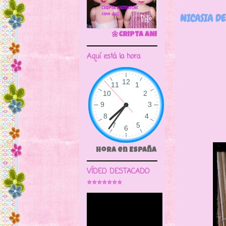
NICASIA DE
🌼CRIPTA ANIMATOR CAVE DOLL
Aquí está la hora
Nicasi
de Es
Hora en España
VÍDEO DESTACADO
⭐⭐⭐⭐⭐⭐⭐