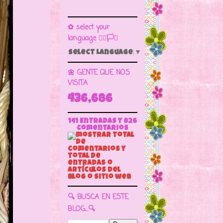
✿ select your
language 🏳️‍🌈🏳️🏁
Select Language
▼
🌼 GENTE QUE NOS
VISITA
436,686
141 Entradas y
826
Comentarios
🔍 BUSCA EN ESTE
BLOG...🔍