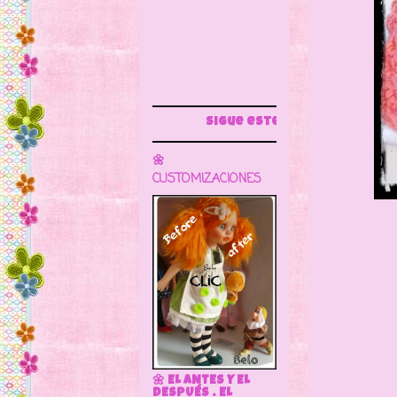
Sigue este blog para más información
🌼
CUSTOMIZACIONES
Sale
Son 
🌼 EL ANTES Y EL
DESPUÉS . EL