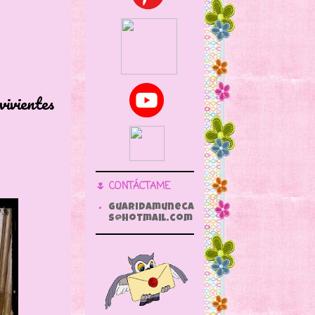
ientes
🌷 CONTÁCTAME
guaridamuneca
s@hotmail.com