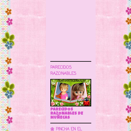
PARECIDOS
RAZONABLES
PARECIDOS
RAZONABLES DE
MUÑECAS
🌼 PINCHA EN EL