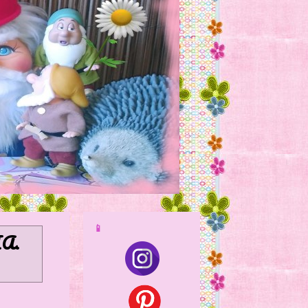
📱
IA
.