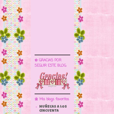
✿ GRACIAS POR
SEGUIR ESTE BLOG
🌼 Mis blogs favoritos
MUÑECAS A LOS
CINCUENTA