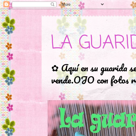
LA GUARI
✿ Aquí en su guarida s
vende.OJO con fotos ro