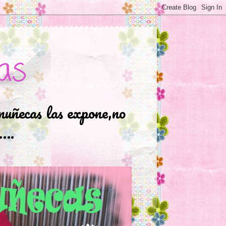
as
muñecas las expone,no
.….