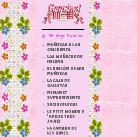
🌼 Mis blogs favoritos
MUÑECAS A LOS
CINCUENTA
LAS MUÑECAS DE
HELENA
EL RINCÓN DE MIS
MUÑECAS
LA CAJA DE
GALLETAS
MI NANCY
SUPERVIVIENTE
zaciszelenki
LE PITIT MONDE D
' ADÉLIE TRÉS
JOJIE!
LA CAMBRA DE
LES NINES.