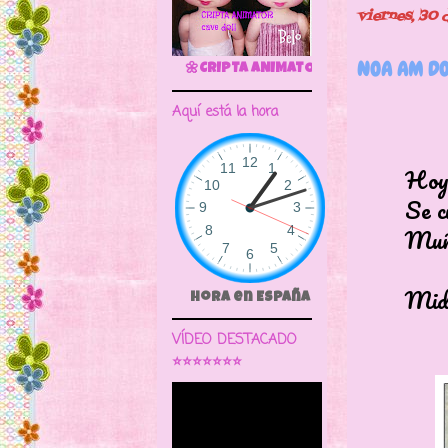
viernes, 30 
NOA AM DO
🌼CRIPTA ANIMATOR CAVE DOLL
Aquí está la hora
Hoy esta
Se cumpl
Muñeca 
Mide 40
Hora en España
VÍDEO DESTACADO
⭐⭐⭐⭐⭐⭐⭐