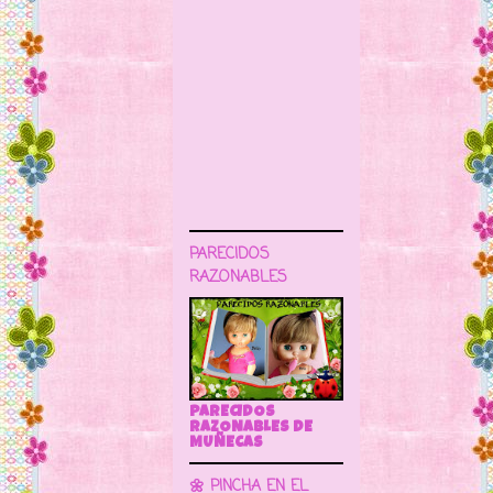
PARECIDOS
RAZONABLES
PARECIDOS
RAZONABLES DE
MUÑECAS
🌼 PINCHA EN EL