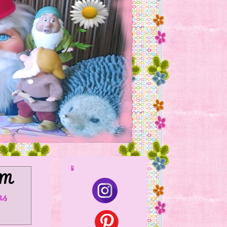
📱
AM
as