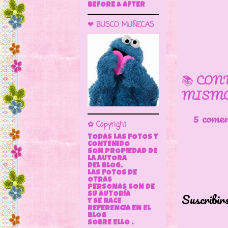
BEFORE & AFTER
❤ BUSCO MUÑECAS
📚 CON
MISMO
5 come
✿ Copyright
TODAS LAS FOTOS Y
CONTENIDO
SON PROPIEDAD DE
LA AUTORA
DEL BLOG.
LAS FOTOS DE
OTRAS
PERSONAS SON DE
Suscribir
SU AUTORÍA
Y SE HACE
REFERENCIA EN EL
BLOG
SOBRE ELLO .