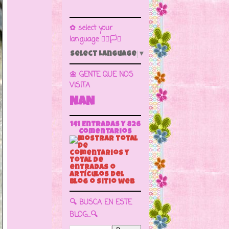
✿ select your
language 🏳️‍🌈🏳️🏁
Select Language
▼
🌼 GENTE QUE NOS
VISITA
NaN
141 Entradas y
826
Comentarios
🔍 BUSCA EN ESTE
BLOG...🔍