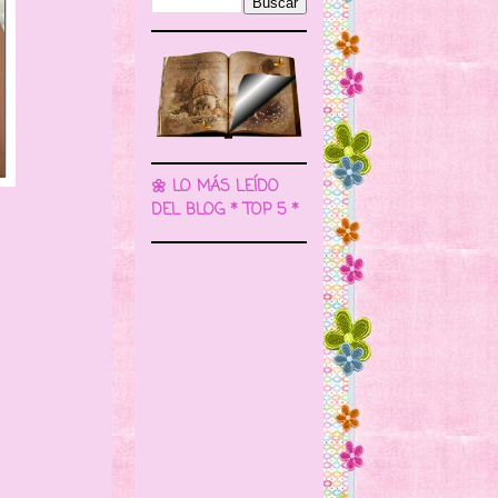
🌼 LO MÁS LEÍDO
DEL BLOG * TOP 5 *