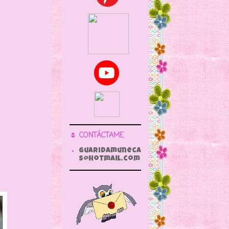
🌷 CONTÁCTAME
guaridamuneca
s@hotmail.com