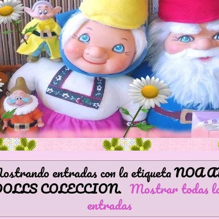
strando entradas con la etiqueta
NOA 
DOLLS COLECCION
.
Mostrar todas l
entradas