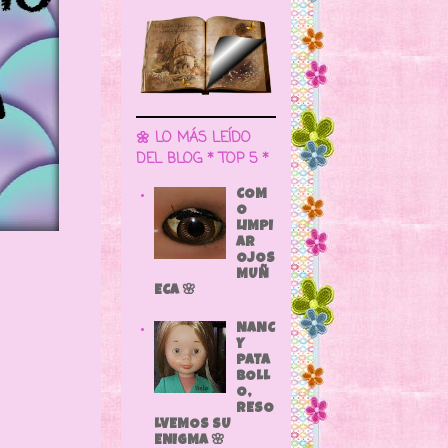
🌼 LO MÁS LEÍDO
DEL BLOG * TOP 5 *
COM
O
LIMPI
AR
OJOS
MUÑ
ECA 🌸
NANC
Y
PATA
BOLL
O,
RESO
LVEMOS SU
ENIGMA 🌸