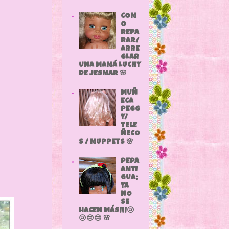
COM
O
REPA
RAR/
ARRE
GLAR
UNA MAMÁ LUCHY
DE JESMAR 🌸
MUÑ
ECA
PEGG
Y/
TELE
ÑECO
S / MUPPETS 🌸
PEPA
ANTI
GUA;
YA
NO
SE
HACEN MÁS!!!😢
😢😢😢 🌸