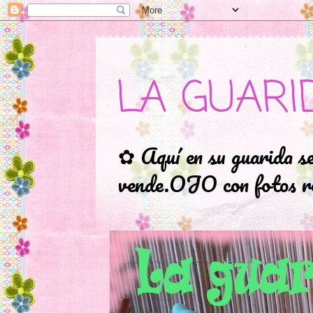
LA GUARI
✿ Aquí en su guarida s
vende.OJO con fotos ro