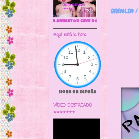
GREMLIN /
🌼CRIPTA ANIMATOR 
Aquí está la hora
La pelí
Son de 
Aquéll
Hora en España
VÍDEO DESTACADO
⭐⭐⭐⭐⭐⭐⭐