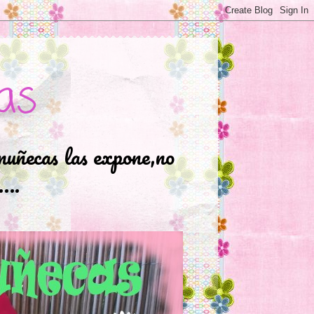
as
muñecas las expone,no
.….