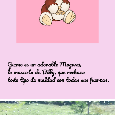
es un adorable Mogwai,
cota de Billy, que rechaza
po de maldad con todas sus fuerzas.