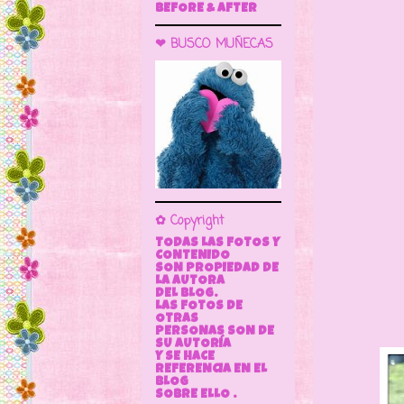
BEFORE & AFTER
❤ BUSCO MUÑECAS
Gizmo 
✿ Copyright
la mas
TODAS LAS FOTOS Y
CONTENIDO
todo ti
SON PROPIEDAD DE
LA AUTORA
DEL BLOG.
LAS FOTOS DE
OTRAS
PERSONAS SON DE
SU AUTORÍA
Y SE HACE
REFERENCIA EN EL
BLOG
SOBRE ELLO .