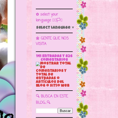
✿ select your
language 🏳️‍🌈🏳️🏁
Select Language
▼
🌼 GENTE QUE NOS
VISITA
141 Entradas y
826
Comentarios
🔍 BUSCA EN ESTE
BLOG...🔍