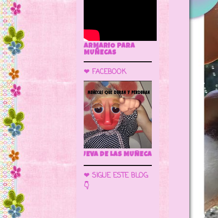
ARMARIO PARA
MUÑECAS
❤ FACEBOOK
🌼 LA CUEVA DE LAS 
❤ SIGUE ESTE BLOG
👇