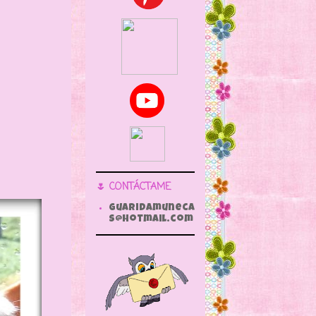
🌷 CONTÁCTAME
guaridamuneca
s@hotmail.com