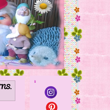
📱
INS
.