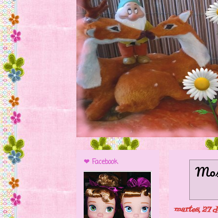
❤ Facebook
Most
martes, 27 d