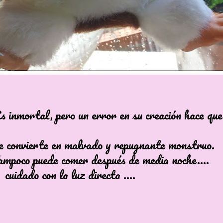
tal, pero un error en su creación hace que 
erte en malvado y repugnante monstruo.
puede comer después de media noche....
o con la luz directa ....