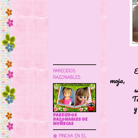
Es inmor
PARECIDOS
moja,
RAZONABLES
se convi
Tampoco 
y cuidad
PARECIDOS
RAZONABLES DE
MUÑECAS
🌼 PINCHA EN EL