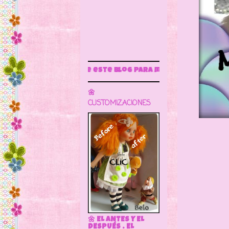
ue este blog para más información
🌼
CUSTOMIZACIONES
🌼 EL ANTES Y EL
DESPUÉS . EL