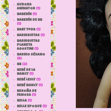
AURORA
ANIMATOR
(1)
BABERÍN
(1)
BABERÍN DE BB
(1)
baby yoda
(1)
BARRIGUITAS
(1)
BARRIGUITAS
PLANETA
AGOSTINI
(1)
BARRIO SÉSAMO
(5)
bb
(2)
BEBÉ DE LA
NANCY
(1)
BEBÉ LESLY
(1)
BEBÉ NANCY
(1)
BEGOÑA DE
FAMOSA
(1)
BELLA
(1)
BELLE EPOQUE
(1)