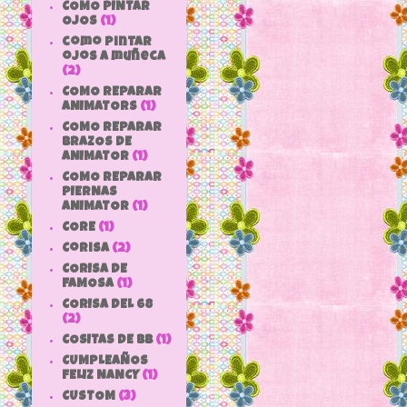
COMO PINTAR
OJOS
(1)
como pintar
ojos a muñeca
(2)
COMO REPARAR
ANIMATORS
(1)
COMO REPARAR
BRAZOS DE
ANIMATOR
(1)
COMO REPARAR
PIERNAS
ANIMATOR
(1)
CORE
(1)
Corisa
(2)
CORISA DE
FAMOSA
(1)
CORISA DEL 68
(2)
COSITAS DE bb
(1)
CUMPLEAÑOS
FELIZ NANCY
(1)
CUSTOM
(3)