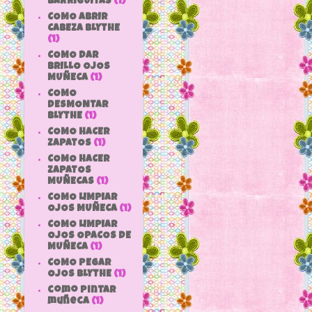
BARRIGUITAS
(1)
COMO ABRIR
CABEZA BLYTHE
(1)
COMO DAR
BRILLO OJOS
MUÑECA
(1)
COMO
DESMONTAR
BLYTHE
(1)
COMO HACER
ZAPATOS
(1)
COMO HACER
ZAPATOS
MUÑECAS
(1)
COMO LIMPIAR
OJOS MUÑECA
(1)
COMO LIMPIAR
OJOS OPACOS DE
MUÑECA
(1)
COMO PEGAR
OJOS BLYTHE
(1)
como pintar
muñeca
(1)