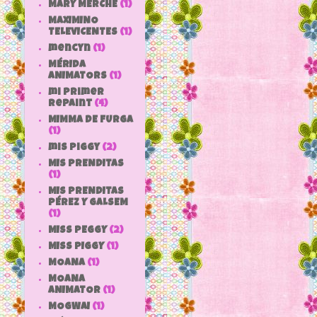
MARY MERCHE
(1)
MAXIMINO
TELEVICENTES
(1)
mencyn
(1)
MÉRIDA
ANIMATORS
(1)
mi primer
repaint
(4)
MIMMA DE FURGA
(1)
mis piggy
(2)
MIS PRENDITAS
(1)
MIS PRENDITAS
PÉREZ Y GALSEM
(1)
MISS PEGGY
(2)
MISS PIGGY
(1)
MOANA
(1)
MOANA
ANIMATOR
(1)
MOGWAI
(1)