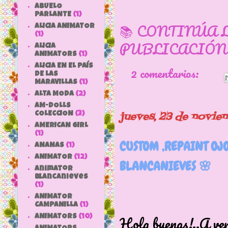
ABUELO
PARLANTE
(1)
📚 CONTINÚA 
ALICIA ANIMATOR
(1)
PUBLICACIÓN
ALICIA
ANIMATORS
(1)
ALICIA EN EL PAÍS
2 comentarios:
DE LAS
MARAVILLAS
(1)
ALTA MODA
(2)
AM-DOLLS
jueves, 23 de novie
COLECCION
(3)
AMERICAN GIRL
(1)
CUSTOM ,REPAINT OJ
ANANAS
(1)
ANIMATOR
(12)
BLANCANIEVES 🌸
animator
blancanieves
(1)
ANIMATOR
CAMPANILLA
(1)
Hola buenas!..A ver
ANIMATORS
(10)