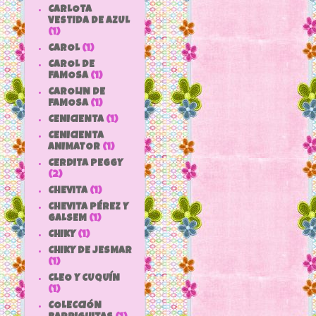
CARLOTA
VESTIDA DE AZUL
(1)
CAROL
(1)
CAROL DE
FAMOSA
(1)
CAROLIN DE
FAMOSA
(1)
CENICIENTA
(1)
CENICIENTA
ANIMATOR
(1)
CERDITA PEGGY
(2)
CHEVITA
(1)
CHEVITA PÉREZ Y
GALSEM
(1)
CHIKY
(1)
CHIKY DE JESMAR
(1)
CLEO Y CUQUÍN
(1)
COLECCIÓN