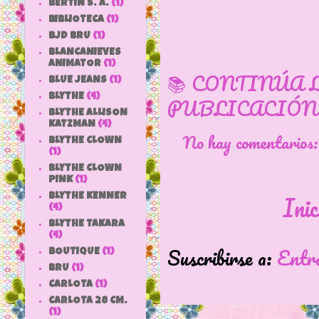
BERTIN S. A.
(1)
BIBLIOTECA
(1)
BJD BRU
(1)
BLANCANIEVES
ANIMATOR
(1)
📚 CONTINÚA 
BLUE JEANS
(1)
BLYTHE
(4)
PUBLICACIÓN
BLYTHE ALLISON
KATZMAN
(4)
No hay comentarios
BLYTHE CLOWN
(1)
BLYTHE CLOWN
PINK
(1)
Inic
BLYTHE KENNER
(4)
BLYTHE TAKARA
(4)
Suscribirse a:
Entr
BOUTIQUE
(1)
BRU
(1)
CARLOTA
(1)
CARLOTA 28 CM.
(1)