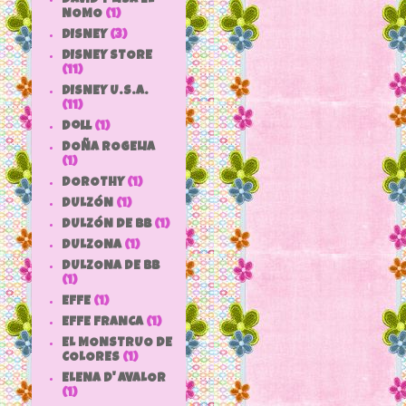
NOMO
(1)
DISNEY
(3)
DISNEY STORE
(11)
DISNEY U.S.A.
(11)
doll
(1)
DOÑA ROGELIA
(1)
DOROTHY
(1)
DULZÓN
(1)
DULZÓN DE BB
(1)
DULZONA
(1)
DULZONA DE BB
(1)
EFFE
(1)
EFFE FRANCA
(1)
EL MONSTRUO DE
COLORES
(1)
ELENA D' AVALOR
(1)