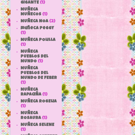
GIGANTE
(1)
MUÑECA
MUÑECOS
(1)
MUÑECA NOA
(2)
muñeca peggy
(1)
MUÑECA POLILLA
(1)
MUÑECA
PUEBLOS DEL
MUNDO
(1)
MUÑECA
PUEBLOS DEL
MUNDO DE FEBER
(1)
MUÑECA
RAPACIÑA
(1)
MUÑECA ROGELIA
(1)
MUÑECA
ROSAURA
(1)
MUÑECA SELENE
(1)