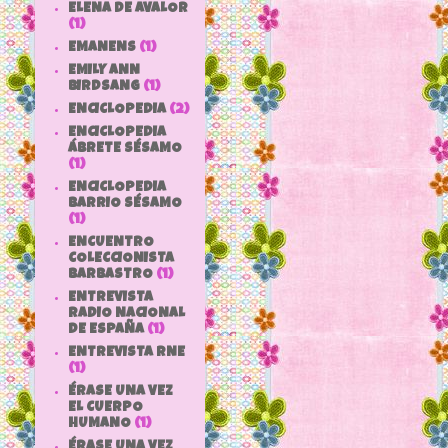
ELENA DE AVALOR
(1)
EMANENS
(1)
EMILY ANN
BIRDSANG
(1)
ENCICLOPEDIA
(2)
ENCICLOPEDIA
ÁBRETE SÉSAMO
(1)
ENCICLOPEDIA
BARRIO SÉSAMO
(1)
ENCUENTRO
COLECCIONISTA
BARBASTRO
(1)
ENTREVISTA
RADIO NACIONAL
DE ESPAÑA
(1)
ENTREVISTA RNE
(1)
ÉRASE UNA VEZ
EL CUERPO
HUMANO
(1)
ÉRASE UNA VEZ