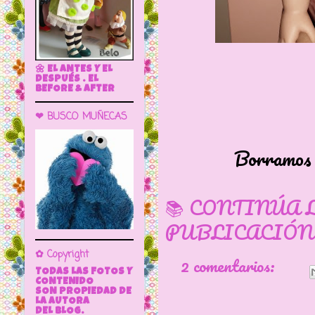
🌼 EL ANTES Y EL
DESPUÉS . EL
BEFORE & AFTER
❤ BUSCO MUÑECAS
Borramos todo 
📚 CONTINÚA 
PUBLICACIÓN
✿ Copyright
2 comentarios:
TODAS LAS FOTOS Y
CONTENIDO
SON PROPIEDAD DE
LA AUTORA
DEL BLOG.