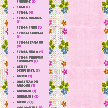
FLEXIBLE
(1)
FOLK
(1)
FURGA
(4)
FURGA DAMINA
(1)
FURGA FLEXI
(1)
FURGA ISABELLA
(1)
FURGA ITALIANA
(3)
FURGA NERO
(1)
FURGA PIERNAS
FLEXIBLES
(1)
GENTE
DESPIERTA
(1)
GIZMO
(1)
GRASITAS DE
FAMOSA
(1)
GREMLIN
(1)
GREMLINS
(1)
grogu
(1)