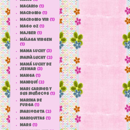
MACARIO
(1)
MACROBIO
(1)
MACROBIO VIR
(1)
MAGO OZ
(1)
MAJBER
(1)
MÁLAGA VIRGEN
(1)
MAMA LUCHY
(3)
mamà luchy
(2)
MAMÁ LUCHY DE
JESMAR
(3)
MANGA
(1)
MANIQUÍ
(2)
Mari Carmen y
sus muñecos
(1)
MARINA DE
FURGA
(1)
marioneta
(2)
MARIQUITAS
(1)
MARS
(1)