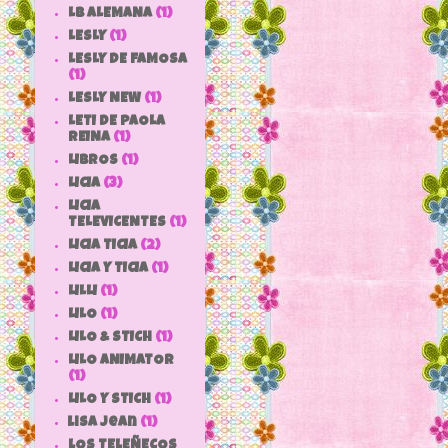
LB ALEMANA
(1)
LESLY
(1)
LESLY DE FAMOSA
(1)
LESLY NEW
(1)
LETI DE PAOLA
REINA
(1)
LIBROS
(1)
LICIA
(3)
LICIA
TELEVICENTES
(1)
LICIA TICIA
(2)
LICIA Y TICIA
(1)
LILLI
(1)
LILO
(1)
LILO & STICH
(1)
LILO ANIMATOR
(1)
LILO Y STICH
(1)
lisa jean
(1)
LOS TELEÑECOS