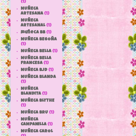
(1)
MUÑECA
ARTESANA
(1)
MUÑECA
ARTESANAL
(1)
muñeca bb
(1)
MUÑECA BEGOÑA
(1)
MUÑECA BELLA
(1)
MUÑECA BELLA
FRANCESA
(1)
MUÑECA BJD
(1)
MUÑECA BLANDA
(1)
MUÑECA
BLANDITA
(1)
MUÑECA BLYTHE
(1)
MUÑECA BRU
(1)
MUÑECA
CAMPANILLA
(1)
MUÑECA CAROL