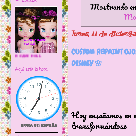
❤ Facebook
Mostrando ent
Mos
lunes, 11 de diciemb
CUSTOM REPAINT OJ
🌼CRIPTA ANIMATOR CAVE DOLL
DISNEY 🌸
Aquí está la hora
Hoy enseñamos en es
transformándose
Hora en España