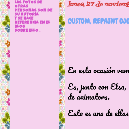
lunes, 27 de noviem
LAS FOTOS DE
OTRAS
PERSONAS SON DE
SU AUTORÍA
CUSTOM, REPAINT OJ
Y SE HACE
REFERENCIA EN EL
BLOG
SOBRE ELLO .
En esta ocasión vam
Es, junto con Elsa, 
de animators.
Esta es una de ellas