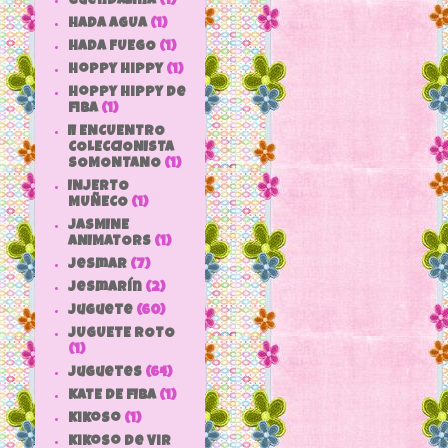
Guendalina
(1)
HADA AGUA
(1)
HADA FUEGO
(1)
hoppy hippy
(1)
hoppy hippy de
fiba
(1)
II ENCUENTRO
COLECCIONISTA
SOMONTANO
(1)
INJERTO
MUÑECO
(1)
JASMINE
ANIMATORS
(1)
jesmar
(7)
jesmarín
(2)
juguete
(60)
JUGUETE ROTO
(1)
Juguetes
(64)
KATE DE FIBA
(1)
Kikoso
(1)
Kikoso de Vir