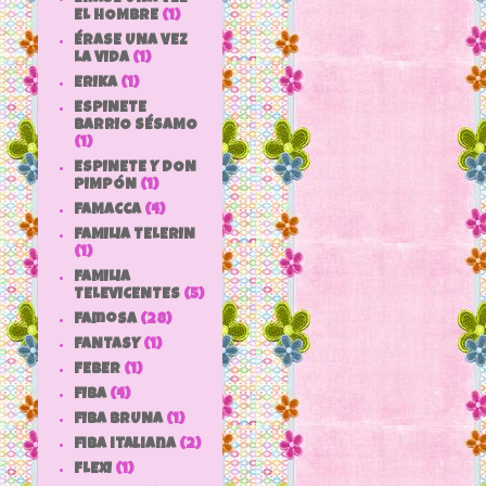
EL HOMBRE
(1)
ÉRASE UNA VEZ
LA VIDA
(1)
ERIKA
(1)
ESPINETE
BARRIO SÉSAMO
(1)
ESPINETE Y DON
PIMPÓN
(1)
FAMACCA
(4)
FAMILIA TELERIN
(1)
FAMILIA
TELEVICENTES
(5)
Famosa
(28)
FANTASY
(1)
FEBER
(1)
FIBA
(4)
FIBA BRUNA
(1)
fiba italiana
(2)
FLEXI
(1)