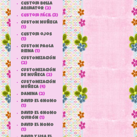
custom bella
animator
(2)
custom fácil
(3)
CUSTOM MUÑECA
(1)
custom ojos
(1)
CUSTOM PAOLA
REINA
(1)
CUSTOMIZACIÓN
(2)
CUSTOMIZACIÓN
DE MUÑECA
(2)
CUSTOMIZACIÓN
MUÑECA
(4)
DAMINA
(2)
DAVID EL GNOMO
(1)
DAVID EL GNOMO
QUIRÓN
(1)
DAVID EL NOMO
(1)
DAVID Y LISA EL