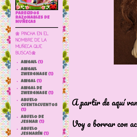
PARECIDOS
RAZONABLES DE
MUÑECAS
🌼 PINCHA EN EL
NOMBRE DE LA
MUÑECA QUE
BUSCAS🌼
ABIGAIL
(1)
ABIGAIL
ZWERGNASE
(1)
ABIGAL
(1)
ABIGAL DE
ZWERGNASE
(1)
A partir de aquí va
ABUELO
CUENTACUENTOS
(1)
ABUELO DE
Voy a borrar con ac
JESMAR
(1)
ABUELO
JESMARÍN
(1)