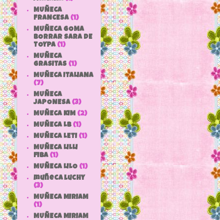
MUÑECA
FRANCESA
(1)
MUÑECA GOMA
BORRAR SARA DE
TOYPA
(1)
MUÑECA
GRASITAS
(1)
MUÑECA ITALIANA
(7)
MUÑECA
JAPONESA
(3)
MUÑECA KIM
(2)
MUÑECA LB
(1)
MUÑECA LETI
(1)
MUÑECA LILLI
FIBA
(1)
MUÑECA LILO
(1)
muñeca luchy
(3)
MUÑECA MIRIAM
(1)
MUÑECA MIRIAM