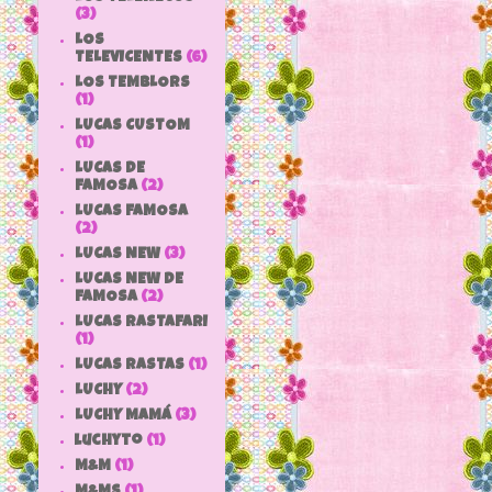
(3)
LOS
TELEVICENTES
(6)
LOS TEMBLORS
(1)
LUCAS CUSTOM
(1)
LUCAS DE
FAMOSA
(2)
LUCAS FAMOSA
(2)
LUCAS NEW
(3)
LUCAS NEW DE
FAMOSA
(2)
LUCAS RASTAFARI
(1)
LUCAS RASTAS
(1)
LUCHY
(2)
LUCHY MAMÁ
(3)
luchyto
(1)
M&M
(1)
M&MS
(1)