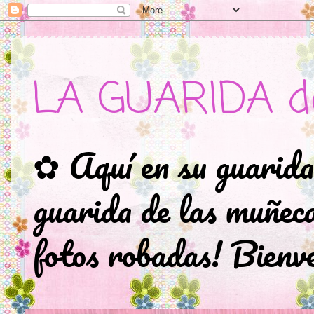
LA GUARIDA d
✿ Aquí en su guarida
guarida de las muñec
fotos robadas! Bienve