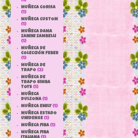
(1)
MUÑECA CORISA
(1)
MUÑECA CUSTOM
(1)
MUÑECA DAMA
ZANINI ZAMBELLI
(1)
MUÑECA DE
COLECCIÓN FEBER
(1)
MUÑECA DE
TRAPO
(2)
MUÑECA DE
TRAPO SIMBA
TOYS
(1)
MUÑECA
DULZONA
(1)
MUÑECA EMILY
(1)
MUÑECA ESTADO
UNIDENSE
(1)
MUÑECA FIBA
(1)
MUÑECA FIBA
ITALIANA
(1)