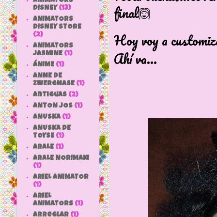
ANIMATORS
final🙆
DISNEY
(13)
ANIMATORS
DISNEY STORE
Hoy voy a customiz
(2)
ANIMATORS
Ahí va...
JASMINE
(1)
ÁNIME
(1)
ANNE DE
ZWERGNASE
(1)
antiguas
(2)
ANTON JOS
(1)
ANUSKA
(1)
ANUSKA DE
TOYSE
(1)
ARALE
(1)
ARALE NORIMAKI
(1)
ARIEL ANIMATOR
(1)
ARIEL
ANIMATORS
(1)
arreglar
(1)