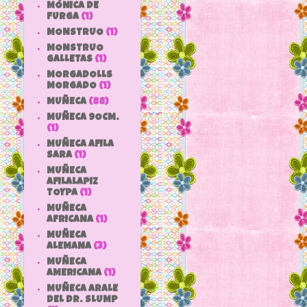
MÓNICA DE
FURGA
(1)
MONSTRUO
(1)
MONSTRUO
GALLETAS
(1)
MORGADOLLS
MORGADO
(1)
MUÑECA
(88)
MUÑECA 9OCM.
(1)
MUÑECA AFILA
SARA
(1)
MUÑECA
AFILALAPIZ
TOYPA
(1)
MUÑECA
AFRICANA
(1)
MUÑECA
ALEMANA
(3)
MUÑECA
AMERICANA
(1)
MUÑECA ARALE
DEL DR. SLUMP