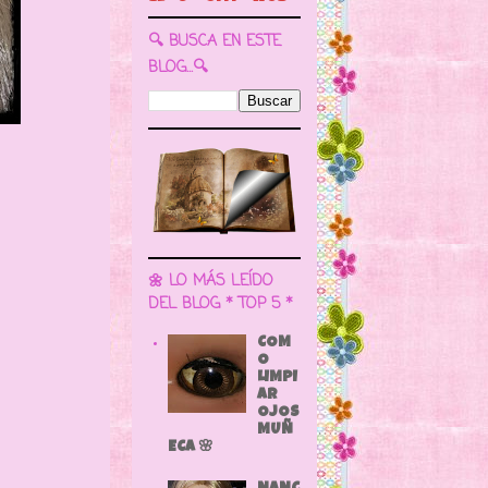
🔍 BUSCA EN ESTE
BLOG...🔍
🌼 LO MÁS LEÍDO
DEL BLOG * TOP 5 *
COM
O
LIMPI
AR
OJOS
MUÑ
ECA 🌸