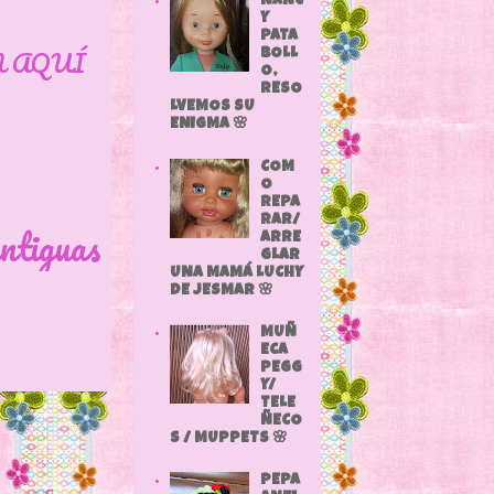
NANC
Y
PATA
N AQUÍ
BOLL
O,
RESO
LVEMOS SU
ENIGMA 🌸
COM
O
REPA
RAR/
ntiguas
ARRE
GLAR
UNA MAMÁ LUCHY
DE JESMAR 🌸
MUÑ
ECA
PEGG
Y/
TELE
ÑECO
S / MUPPETS 🌸
PEPA