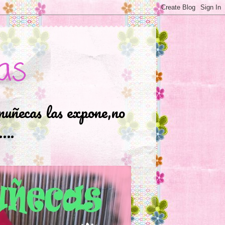
as
muñecas las expone,no
.….