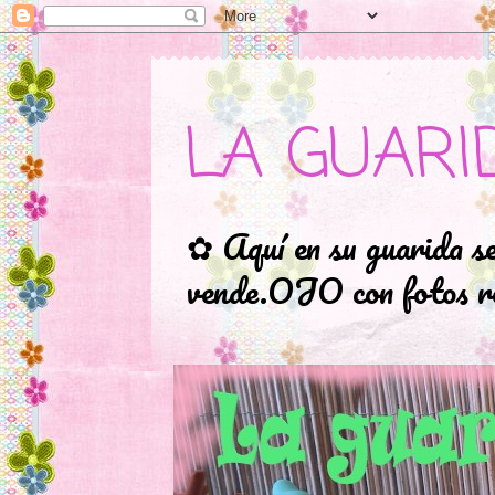
LA GUARI
✿ Aquí en su guarida s
vende.OJO con fotos ro