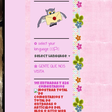
✿ select your
language 🏳️‍🌈🏳️🏁
Select Language
▼
🌼 GENTE QUE NOS
VISITA
141 Entradas y
826
Comentarios