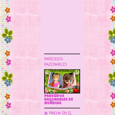
PARECIDOS
RAZONABLES
PARECIDOS
RAZONABLES DE
MUÑECAS
🌼 PINCHA EN EL