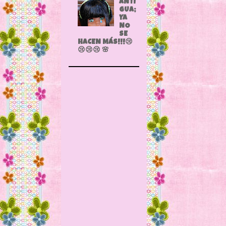
ANTI
GUA;
YA
NO
SE
HACEN MÁS!!!😢
😢😢😢 🌸