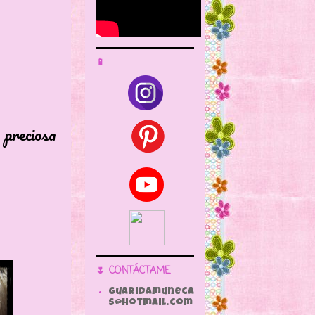
📱
 preciosa
🌷 CONTÁCTAME
guaridamuneca
s@hotmail.com