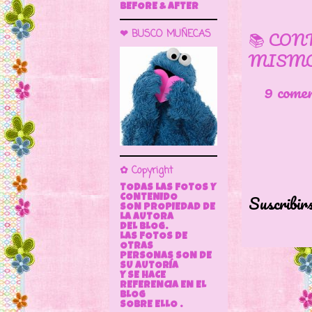
BEFORE & AFTER
📚 CON
❤ BUSCO MUÑECAS
MISMO
9 come
✿ Copyright
TODAS LAS FOTOS Y
Suscribir
CONTENIDO
SON PROPIEDAD DE
LA AUTORA
DEL BLOG.
LAS FOTOS DE
OTRAS
PERSONAS SON DE
SU AUTORÍA
Y SE HACE
REFERENCIA EN EL
BLOG
SOBRE ELLO .