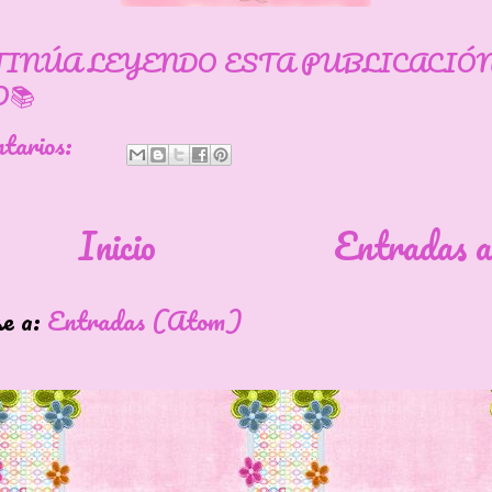
TINÚA LEYENDO ESTA PUBLICACIÓ
📚
ntarios:
Inicio
Entradas a
se a:
Entradas (Atom)