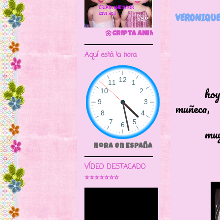
VERONIQUE
🌼CRIPTA ANIMATOR CAVE DOLL
Aquí está la hora
hoy quier
muñeca,
muy muy
Hora en España
VÍDEO DESTACADO
⭐⭐⭐⭐⭐⭐⭐