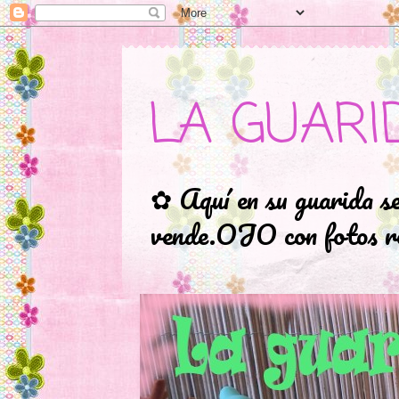
LA GUARI
✿ Aquí en su guarida s
vende.OJO con fotos ro