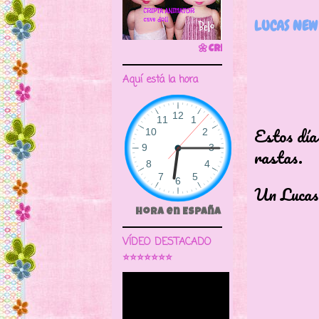
LUCAS NEW
🌼CRIPTA ANIMATOR CAVE DOLL
Aquí está la hora
Estos día
rastas.
Un Lucas
Hora en España
VÍDEO DESTACADO
⭐⭐⭐⭐⭐⭐⭐