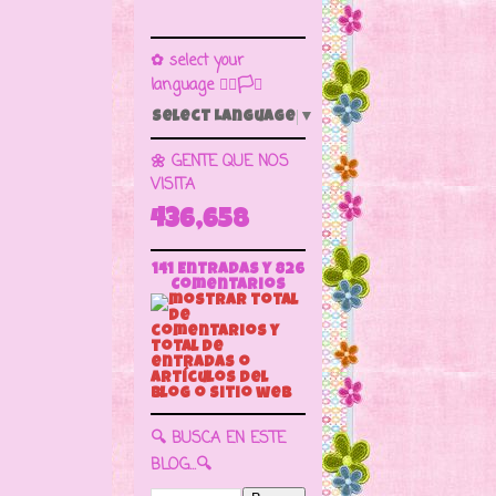
✿ select your
language 🏳️‍🌈🏳️🏁
Select Language
▼
🌼 GENTE QUE NOS
VISITA
436,658
141 Entradas y
826
Comentarios
🔍 BUSCA EN ESTE
BLOG...🔍