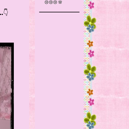
😢😢😢 🌸
👇