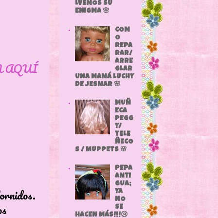
LVEMOS SU
ENIGMA 🌸
COM
O
REPA
RAR/
ARRE
N AQUÍ
GLAR
UNA MAMÁ LUCHY
DE JESMAR 🌸
MUÑ
ECA
PEGG
Y/
TELE
ÑECO
S / MUPPETS 🌸
PEPA
ANTI
GUA;
idos.
YA
NO
s
SE
HACEN MÁS!!!😢