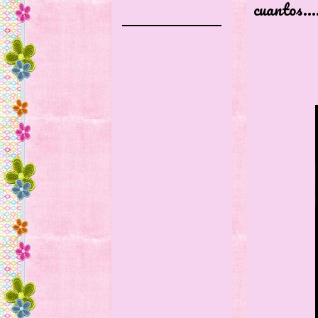
cuantos...
Érase