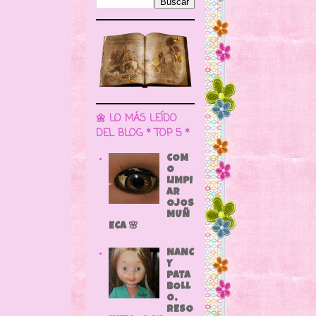
🌼 LO MÁS LEÍDO
DEL BLOG * TOP 5 *
COM
O
LIMPI
AR
OJOS
MUÑ
ECA 🌸
NANC
Y
PATA
BOLL
O,
RESO