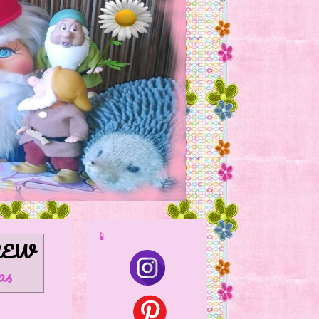
📱
NEW
as