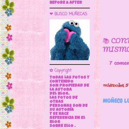
BEFORE & AFTER
❤ BUSCO MUÑECAS
📚 CON
MISMO
7 come
✿ Copyright
TODAS LAS FOTOS Y
CONTENIDO
miércoles, 5
SON PROPIEDAD DE
LA AUTORA
DEL BLOG.
LAS FOTOS DE
MUÑECO LU
OTRAS
PERSONAS SON DE
SU AUTORÍA
Los m
Y SE HACE
REFERENCIA EN EL
Vamos
BLOG
SOBRE ELLO .