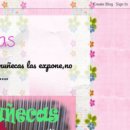
as
muñecas las expone,no
.….