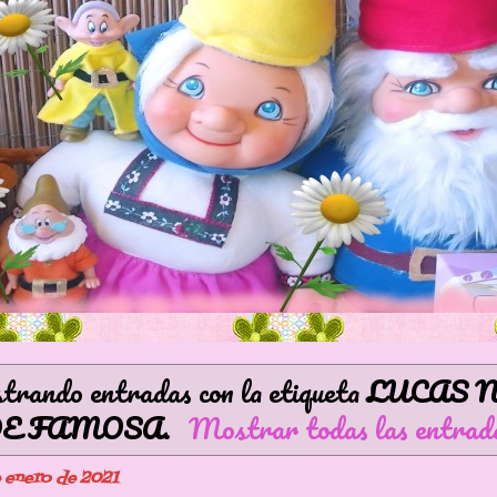
rando entradas con la etiqueta
LUCAS 
DE FAMOSA
.
Mostrar todas las entrad
e enero de 2021