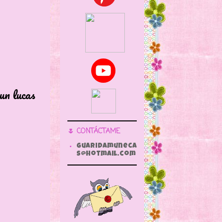
un lucas
🌷 CONTÁCTAME
guaridamuneca
s@hotmail.com