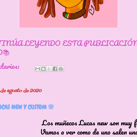
TINÚA LEYENDO ESTA PUBLICACIÓ
📚
ntarios:
 de agosto de 2020
CAS NEW Y CUSTOM 🌸
uñecos Lucas new son muy forn
 a ver como de uno salen uno