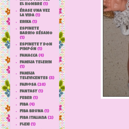
EL HOMBRE
(1)
ÉRASE UNA VEZ
LA VIDA
(1)
ERIKA
(1)
ESPINETE
BARRIO SÉSAMO
(1)
ESPINETE Y DON
PIMPÓN
(1)
FAMACCA
(4)
FAMILIA TELERIN
(1)
FAMILIA
TELEVICENTES
(5)
Famosa
(28)
FANTASY
(1)
FEBER
(1)
FIBA
(4)
FIBA BRUNA
(1)
fiba italiana
(2)
FLEXI
(1)