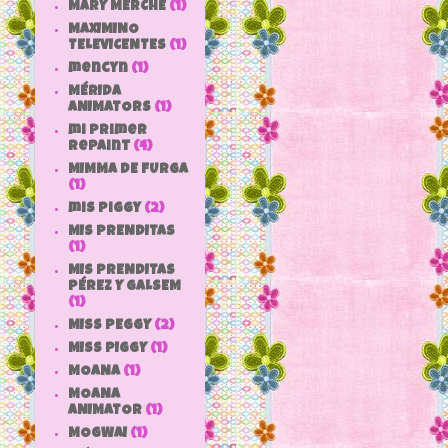
MARY MERCHE
(1)
MAXIMINO
TELEVICENTES
(1)
mencyn
(1)
MÉRIDA
ANIMATORS
(1)
mi primer
repaint
(4)
MIMMA DE FURGA
(1)
mis piggy
(2)
MIS PRENDITAS
(1)
MIS PRENDITAS
PÉREZ Y GALSEM
(1)
MISS PEGGY
(2)
MISS PIGGY
(1)
MOANA
(1)
MOANA
ANIMATOR
(1)
MOGWAI
(1)