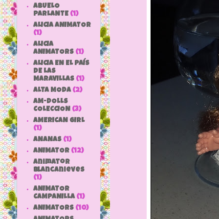
ABUELO
PARLANTE
(1)
ALICIA ANIMATOR
(1)
ALICIA
ANIMATORS
(1)
ALICIA EN EL PAÍS
DE LAS
MARAVILLAS
(1)
ALTA MODA
(2)
AM-DOLLS
COLECCION
(3)
AMERICAN GIRL
(1)
ANANAS
(1)
ANIMATOR
(12)
animator
blancanieves
(1)
ANIMATOR
CAMPANILLA
(1)
ANIMATORS
(10)