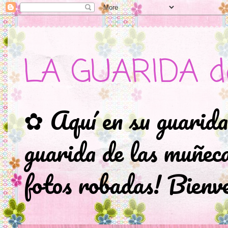
LA GUARIDA d
✿ Aquí en su guarida
guarida de las muñec
fotos robadas! Bienve