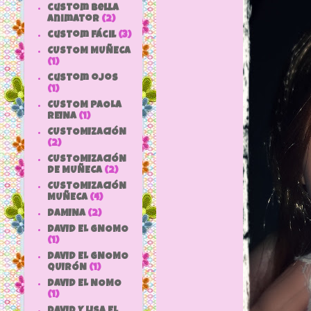
custom bella
animator
(2)
custom fácil
(3)
CUSTOM MUÑECA
(1)
custom ojos
(1)
CUSTOM PAOLA
REINA
(1)
CUSTOMIZACIÓN
(2)
CUSTOMIZACIÓN
DE MUÑECA
(2)
CUSTOMIZACIÓN
MUÑECA
(4)
DAMINA
(2)
DAVID EL GNOMO
(1)
DAVID EL GNOMO
QUIRÓN
(1)
DAVID EL NOMO
(1)
DAVID Y LISA EL