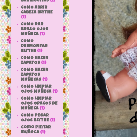
BARRIGUITAS
(1)
COMO ABRIR
CABEZA BLYTHE
(1)
COMO DAR
BRILLO OJOS
MUÑECA
(1)
COMO
DESMONTAR
BLYTHE
(1)
COMO HACER
ZAPATOS
(1)
COMO HACER
ZAPATOS
MUÑECAS
(1)
COMO LIMPIAR
OJOS MUÑECA
(1)
COMO LIMPIAR
OJOS OPACOS DE
MUÑECA
(1)
COMO PEGAR
OJOS BLYTHE
(1)
como pintar
muñeca
(1)