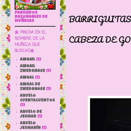
ES T
PARECIDOS
BARRIGUITAS
RAZONABLES DE
MUÑECAS
CUERPO
🌼 PINCHA EN EL
CABEZA DE G
NOMBRE DE LA
MUÑECA QUE
PELO I
BUSCAS🌼
ABIGAIL
(1)
ABIGAIL
ZWERGNASE
(1)
ABIGAL
(1)
ABIGAL DE
ZWERGNASE
(1)
ABUELO
CUENTACUENTOS
(1)
ABUELO DE
JESMAR
(1)
ABUELO
JESMARÍN
(1)