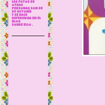
LAS FOTOS DE
OTRAS
PERSONAS SON DE
SU AUTORÍA
Y SE HACE
REFERENCIA EN EL
BLOG
SOBRE ELLO .