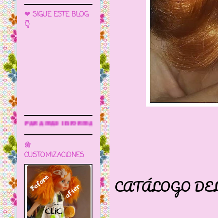
❤ SIGUE ESTE BLOG
👇
rmación
🌼
CUSTOMIZACIONES
APARE
CATÁLOGO DEL 7