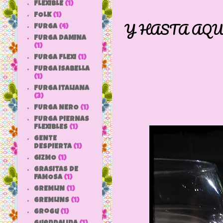
FLEXIBLE
(1)
FOLK
(1)
Y HASTA AQU
FURGA
(4)
FURGA DAMINA
(1)
FURGA FLEXI
(1)
FURGA ISABELLA
(1)
FURGA ITALIANA
(3)
FURGA NERO
(1)
FURGA PIERNAS
FLEXIBLES
(1)
GENTE
DESPIERTA
(1)
GIZMO
(1)
GRASITAS DE
FAMOSA
(1)
GREMLIN
(1)
GREMLINS
(1)
grogu
(1)