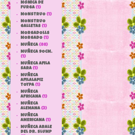
MÓNICA DE
FURGA
(1)
MONSTRUO
(1)
MONSTRUO
GALLETAS
(1)
MORGADOLLS
MORGADO
(1)
MUÑECA
(88)
MUÑECA 9OCM.
(1)
MUÑECA AFILA
SARA
(1)
MUÑECA
AFILALAPIZ
TOYPA
(1)
MUÑECA
AFRICANA
(1)
MUÑECA
ALEMANA
(3)
MUÑECA
AMERICANA
(1)
MUÑECA ARALE
DEL DR. SLUMP