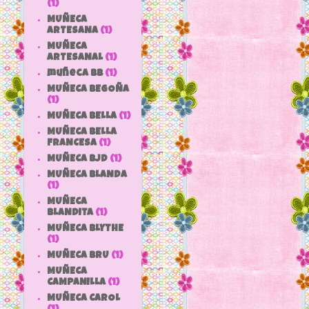
(1)
MUÑECA
ARTESANA
(1)
MUÑECA
ARTESANAL
(1)
muñeca bb
(1)
MUÑECA BEGOÑA
(1)
MUÑECA BELLA
(1)
MUÑECA BELLA
FRANCESA
(1)
MUÑECA BJD
(1)
MUÑECA BLANDA
(1)
MUÑECA
BLANDITA
(1)
MUÑECA BLYTHE
(1)
MUÑECA BRU
(1)
MUÑECA
CAMPANILLA
(1)
MUÑECA CAROL