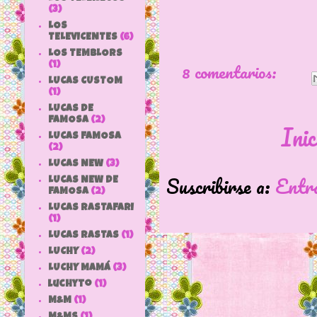
(3)
LOS
TELEVICENTES
(6)
LOS TEMBLORS
8 comentarios:
(1)
LUCAS CUSTOM
(1)
LUCAS DE
FAMOSA
(2)
Inic
LUCAS FAMOSA
(2)
LUCAS NEW
(3)
Suscribirse a:
Entr
LUCAS NEW DE
FAMOSA
(2)
LUCAS RASTAFARI
(1)
LUCAS RASTAS
(1)
LUCHY
(2)
LUCHY MAMÁ
(3)
luchyto
(1)
M&M
(1)
M&MS
(1)