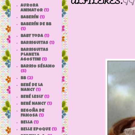
ALFILERES.👇👇
AURORA
ANIMATOR
(1)
BABERÍN
(1)
BABERÍN DE BB
(1)
baby yoda
(1)
BARRIGUITAS
(1)
BARRIGUITAS
PLANETA
AGOSTINI
(1)
BARRIO SÉSAMO
(5)
bb
(2)
BEBÉ DE LA
NANCY
(1)
BEBÉ LESLY
(1)
BEBÉ NANCY
(1)
BEGOÑA DE
FAMOSA
(1)
BELLA
(1)
BELLE EPOQUE
(1)