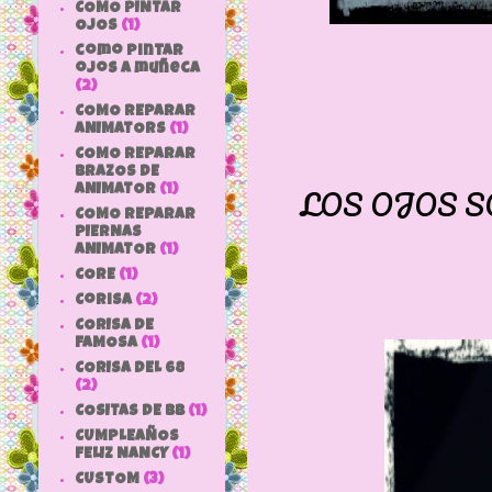
COMO PINTAR
OJOS
(1)
como pintar
ojos a muñeca
(2)
COMO REPARAR
ANIMATORS
(1)
COMO REPARAR
BRAZOS DE
LOS OJOS S
ANIMATOR
(1)
COMO REPARAR
PIERNAS
ANIMATOR
(1)
CORE
(1)
Corisa
(2)
CORISA DE
FAMOSA
(1)
CORISA DEL 68
(2)
COSITAS DE bb
(1)
CUMPLEAÑOS
FELIZ NANCY
(1)
CUSTOM
(3)