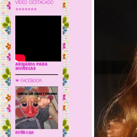
VÍDEO DESTACADO
⭐⭐⭐⭐⭐⭐⭐
ARMARIO PARA
MUÑECAS
❤ FACEBOOK
🌼 LA CUEVA DE LAS MUÑECAS