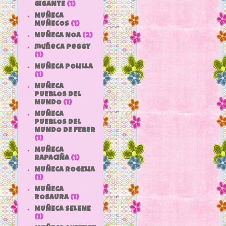
GIGANTE
(1)
MUÑECA
MUÑECOS
(1)
MUÑECA NOA
(2)
muñeca peggy
(1)
MUÑECA POLILLA
(1)
MUÑECA
PUEBLOS DEL
MUNDO
(1)
MUÑECA
PUEBLOS DEL
MUNDO DE FEBER
(1)
MUÑECA
RAPACIÑA
(1)
MUÑECA ROGELIA
(1)
MUÑECA
ROSAURA
(1)
MUÑECA SELENE
(1)