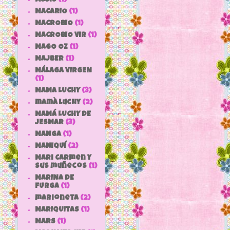
MACARIO
(1)
MACROBIO
(1)
MACROBIO VIR
(1)
MAGO OZ
(1)
MAJBER
(1)
MÁLAGA VIRGEN
(1)
MAMA LUCHY
(3)
mamà luchy
(2)
MAMÁ LUCHY DE
JESMAR
(3)
MANGA
(1)
MANIQUÍ
(2)
Mari Carmen y
sus muñecos
(1)
MARINA DE
FURGA
(1)
marioneta
(2)
MARIQUITAS
(1)
MARS
(1)