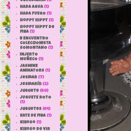
Guendalina
(1)
HADA AGUA
(1)
HADA FUEGO
(1)
hoppy hippy
(1)
hoppy hippy de
fiba
(1)
II ENCUENTRO
COLECCIONISTA
SOMONTANO
(1)
INJERTO
MUÑECO
(1)
JASMINE
ANIMATORS
(1)
jesmar
(7)
jesmarín
(2)
juguete
(60)
JUGUETE ROTO
(1)
Juguetes
(64)
KATE DE FIBA
(1)
Kikoso
(1)
Kikoso de Vir