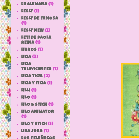
LB ALEMANA
(1)
LESLY
(1)
LESLY DE FAMOSA
(1)
LESLY NEW
(1)
LETI DE PAOLA
REINA
(1)
LIBROS
(1)
LICIA
(3)
LICIA
TELEVICENTES
(1)
LICIA TICIA
(2)
LICIA Y TICIA
(1)
LILLI
(1)
LILO
(1)
LILO & STICH
(1)
LILO ANIMATOR
(1)
LILO Y STICH
(1)
lisa jean
(1)
LOS TELEÑECOS