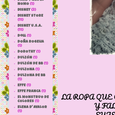
NOMO
(1)
DISNEY
(3)
DISNEY STORE
(11)
DISNEY U.S.A.
(11)
doll
(1)
DOÑA ROGELIA
(1)
DOROTHY
(1)
DULZÓN
(1)
DULZÓN DE BB
(1)
DULZONA
(1)
DULZONA DE BB
(1)
EFFE
(1)
EFFE FRANCA
(1)
LA ROPA QUE
EL MONSTRUO DE
COLORES
(1)
Y FA
ELENA D' AVALOR
SUJE
(1)