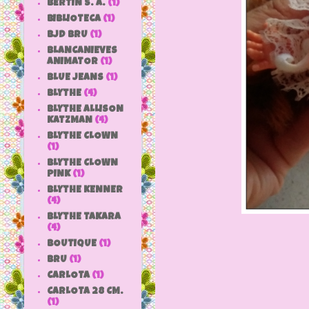
BERTIN S. A.
(1)
BIBLIOTECA
(1)
BJD BRU
(1)
BLANCANIEVES
ANIMATOR
(1)
BLUE JEANS
(1)
BLYTHE
(4)
BLYTHE ALLISON
KATZMAN
(4)
BLYTHE CLOWN
(1)
BLYTHE CLOWN
PINK
(1)
BLYTHE KENNER
(4)
BLYTHE TAKARA
(4)
BOUTIQUE
(1)
BRU
(1)
CARLOTA
(1)
CARLOTA 28 CM.
(1)