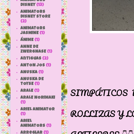
ANIMATORS
DISNEY
(13)
ANIMATORS
DISNEY STORE
(2)
ANIMATORS
JASMINE
(1)
ÁNIME
(1)
ANNE DE
ZWERGNASE
(1)
antiguas
(2)
ANTON JOS
(1)
ANUSKA
(1)
MUES
ANUSKA DE
TOYSE
(1)
SIMPÁTICOS 
ARALE
(1)
ARALE NORIMAKI
SUS PI
(1)
ROLLIZAS Y L
ARIEL ANIMATOR
(1)
VAN CL
ARIEL
ANIMATORS
(1)
arreglar
(1)