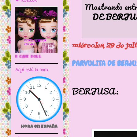
❤ Facebook
Mostrando entra
DE BERJU
miércoles, 29 de jul
🌼CRIPTA ANIMATOR CAVE DOLL
PARVULITA DE BERJU
Aquí está la hora
MUÑECA
BERJUSA:
Hora en España