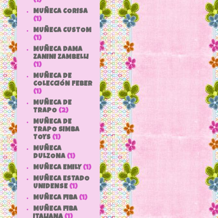
(1)
MUÑECA CORISA
(1)
MUÑECA CUSTOM
(1)
MUÑECA DAMA
ZANINI ZAMBELLI
(1)
MUÑECA DE
COLECCIÓN FEBER
(1)
MUÑECA DE
TRAPO
(2)
MUÑECA DE
TRAPO SIMBA
TOYS
(1)
MUÑECA
DULZONA
(1)
MUÑECA EMILY
(1)
MUÑECA ESTADO
UNIDENSE
(1)
MUÑECA FIBA
(1)
MUÑECA FIBA
ITALIANA
(1)