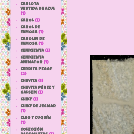
CARLOTA
VESTIDA DE AZUL
(1)
CAROL
(1)
CAROL DE
FAMOSA
(1)
CAROLIN DE
FAMOSA
(1)
CENICIENTA
(1)
CENICIENTA
ANIMATOR
(1)
CERDITA PEGGY
(2)
CHEVITA
(1)
CHEVITA PÉREZ Y
GALSEM
(1)
CHIKY
(1)
CHIKY DE JESMAR
(1)
CLEO Y CUQUÍN
(1)
COLECCIÓN