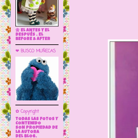
🌼 EL ANTES Y EL
DESPUÉS . EL
BEFORE & AFTER
❤ BUSCO MUÑECAS
✿ Copyright
TODAS LAS FOTOS Y
CONTENIDO
SON PROPIEDAD DE
LA AUTORA
DEL BLOG.