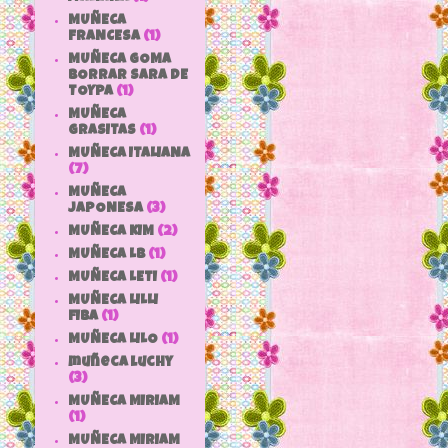
MUÑECA
FRANCESA
(1)
MUÑECA GOMA
BORRAR SARA DE
TOYPA
(1)
MUÑECA
GRASITAS
(1)
MUÑECA ITALIANA
(7)
MUÑECA
JAPONESA
(3)
MUÑECA KIM
(2)
MUÑECA LB
(1)
MUÑECA LETI
(1)
MUÑECA LILLI
FIBA
(1)
MUÑECA LILO
(1)
muñeca luchy
(3)
MUÑECA MIRIAM
(1)
MUÑECA MIRIAM