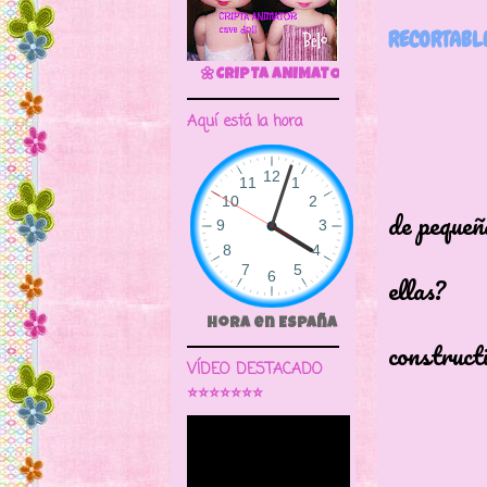
RECORTABL
🌼CRIPTA ANIMATOR CAVE DOLL
Aquí está la hora
Quién
de pequeñ
o ha c
ellas?
Que d
Hora en España
constructi
VÍDEO DESTACADO
⭐⭐⭐⭐⭐⭐⭐