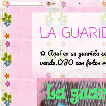
LA GUARI
✿ Aquí en su guarida s
vende.OJO con fotos ro