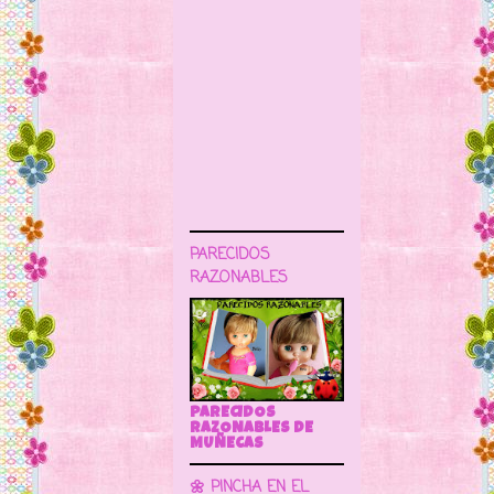
PARECIDOS
RAZONABLES
PARECIDOS
RAZONABLES DE
MUÑECAS
🌼 PINCHA EN EL