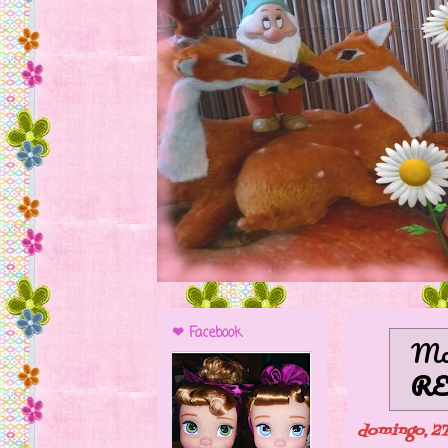
❤ Facebook
Mos
R
domingo, 27