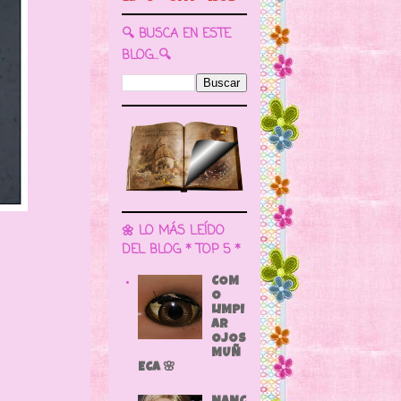
🔍 BUSCA EN ESTE
BLOG...🔍
🌼 LO MÁS LEÍDO
DEL BLOG * TOP 5 *
COM
O
LIMPI
AR
OJOS
MUÑ
ECA 🌸