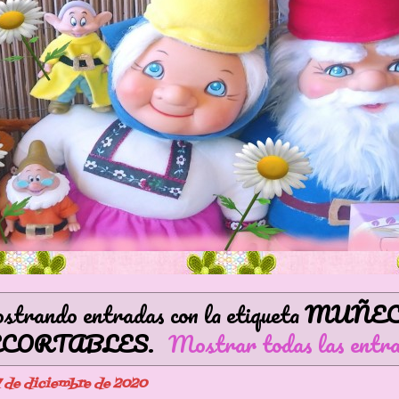
trando entradas con la etiqueta
MUÑEC
ECORTABLES
.
Mostrar todas las entr
 de diciembre de 2020