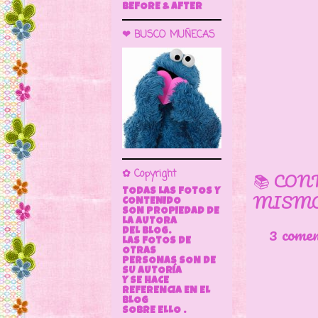
BEFORE & AFTER
❤ BUSCO MUÑECAS
📚 CON
✿ Copyright
TODAS LAS FOTOS Y
MISMO
CONTENIDO
SON PROPIEDAD DE
LA AUTORA
3 come
DEL BLOG.
LAS FOTOS DE
OTRAS
PERSONAS SON DE
SU AUTORÍA
Y SE HACE
REFERENCIA EN EL
BLOG
SOBRE ELLO .