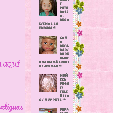
NANC
Y
PATA
BOLL
O,
RESO
LVEMOS SU
ENIGMA 🌸
COM
O
REPA
RAR/
ARRE
GLAR
N AQUÍ
UNA MAMÁ LUCHY
DE JESMAR 🌸
MUÑ
ECA
PEGG
Y/
TELE
ÑECO
S / MUPPETS 🌸
ntiguas
PEPA