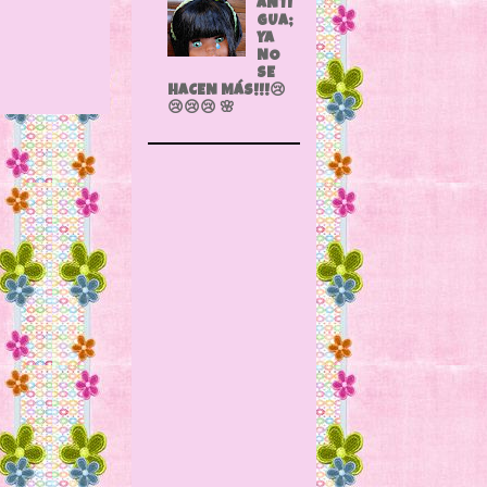
ANTI
GUA;
YA
NO
SE
HACEN MÁS!!!😢
😢😢😢 🌸