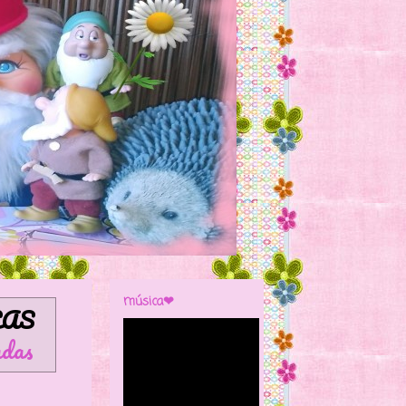
música❤
AS
adas