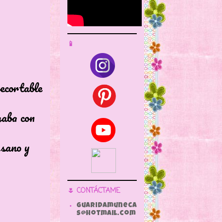
📱
rtable
a con
no y
🌷 CONTÁCTAME
guaridamuneca
s@hotmail.com