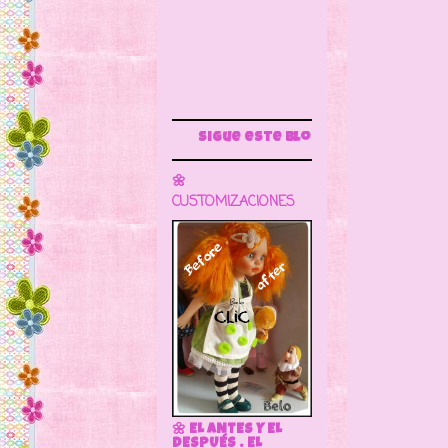
Sigue este blog para más información
🌼
CUSTOMIZACIONES
🌼 EL ANTES Y EL
DESPUÉS . EL