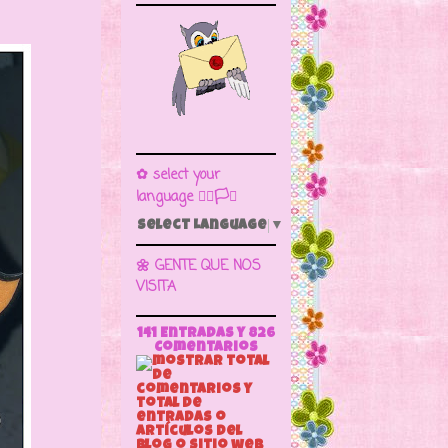
✿ select your
language 🏳️‍🌈🏳️🏁
Select Language
▼
🌼 GENTE QUE NOS
VISITA
141 Entradas y
826
Comentarios