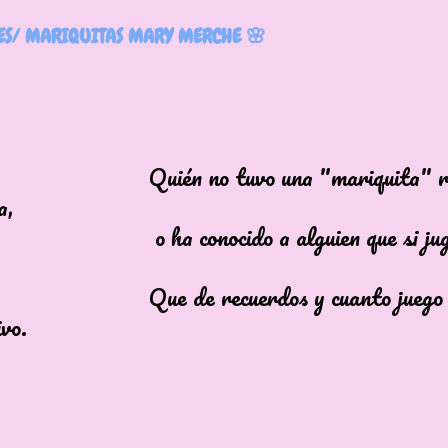
ES/ MARIQUITAS MARY MERCHE 🌸
 no tuvo una "mariquita" reco
a,
onocido a alguien que si jugab
e recuerdos y cuanto juego sa
vo.