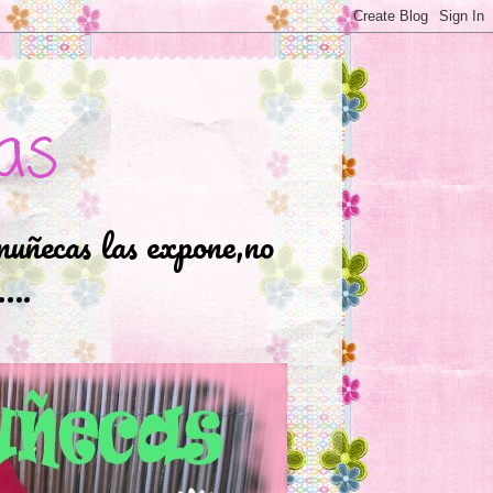
as
muñecas las expone,no
.….