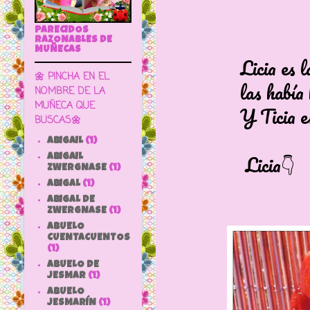
PARECIDOS
RAZONABLES DE
MUÑECAS
Licia es la muñ
🌼 PINCHA EN EL
las había habl
NOMBRE DE LA
MUÑECA QUE
Y Ticia es la d
BUSCAS🌼
ABIGAIL
(1)
Licia👇
ABIGAIL
ZWERGNASE
(1)
ABIGAL
(1)
ABIGAL DE
ZWERGNASE
(1)
ABUELO
CUENTACUENTOS
(1)
ABUELO DE
JESMAR
(1)
ABUELO
JESMARÍN
(1)