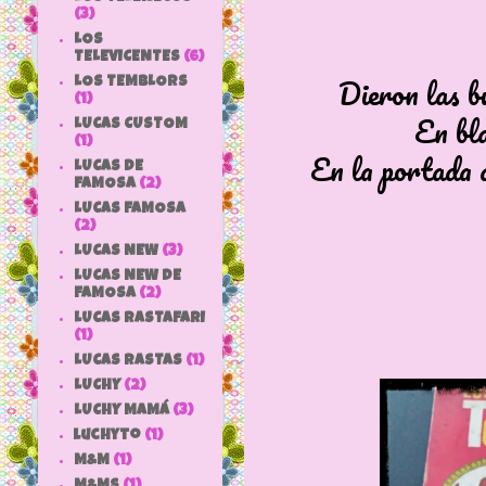
(3)
LOS
TELEVICENTES
(6)
Dieron las b
LOS TEMBLORS
(1)
En bla
LUCAS CUSTOM
(1)
En la portada d
LUCAS DE
FAMOSA
(2)
LUCAS FAMOSA
(2)
LUCAS NEW
(3)
LUCAS NEW DE
FAMOSA
(2)
LUCAS RASTAFARI
(1)
LUCAS RASTAS
(1)
LUCHY
(2)
LUCHY MAMÁ
(3)
luchyto
(1)
M&M
(1)
M&MS
(1)