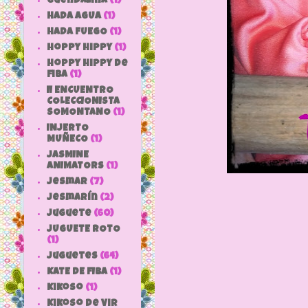
Guendalina
(1)
HADA AGUA
(1)
HADA FUEGO
(1)
hoppy hippy
(1)
hoppy hippy de
fiba
(1)
II ENCUENTRO
COLECCIONISTA
SOMONTANO
(1)
INJERTO
MUÑECO
(1)
JASMINE
ANIMATORS
(1)
jesmar
(7)
jesmarín
(2)
juguete
(60)
JUGUETE ROTO
(1)
Juguetes
(64)
KATE DE FIBA
(1)
Kikoso
(1)
Kikoso de Vir