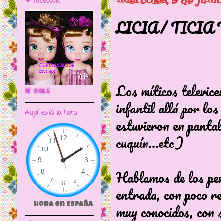
miércoles, 9 de juni
❤ Facebook
LICIA/ TICIA
Los míticos televice
🌼CRIPTA ANIMATOR CAVE DOLL
infantil allá por lo
Aquí está la hora
estuvieron en pantal
cuquín...etc)
Hablamos de los pers
entrada, con poco r
muy conocidos, con s
Hora en España