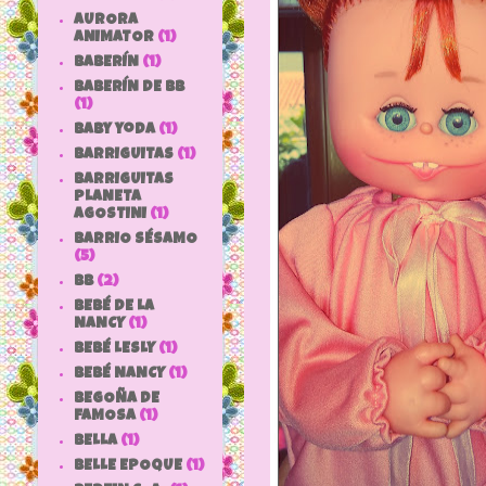
AURORA
ANIMATOR
(1)
BABERÍN
(1)
BABERÍN DE BB
(1)
baby yoda
(1)
BARRIGUITAS
(1)
BARRIGUITAS
PLANETA
AGOSTINI
(1)
BARRIO SÉSAMO
(5)
bb
(2)
BEBÉ DE LA
NANCY
(1)
BEBÉ LESLY
(1)
BEBÉ NANCY
(1)
BEGOÑA DE
FAMOSA
(1)
BELLA
(1)
BELLE EPOQUE
(1)