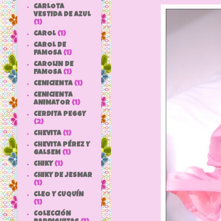
CARLOTA
VESTIDA DE AZUL
(1)
CAROL
(1)
CAROL DE
FAMOSA
(1)
CAROLIN DE
FAMOSA
(1)
CENICIENTA
(1)
CENICIENTA
ANIMATOR
(1)
CERDITA PEGGY
(2)
CHEVITA
(1)
CHEVITA PÉREZ Y
GALSEM
(1)
CHIKY
(1)
CHIKY DE JESMAR
(1)
CLEO Y CUQUÍN
(1)
COLECCIÓN