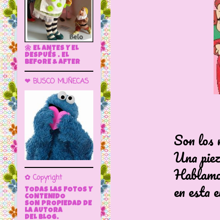
🌼 EL ANTES Y EL
DESPUÉS . EL
BEFORE & AFTER
❤ BUSCO MUÑECAS
Son los muñecos
Una pieza de co
Hablamos de L
✿ Copyright
en esta entr
TODAS LAS FOTOS Y
CONTENIDO
SON PROPIEDAD DE
LA AUTORA
DEL BLOG.