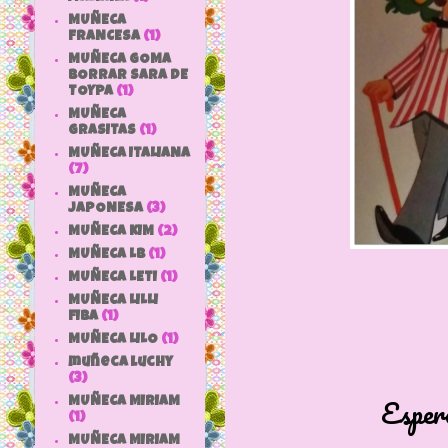
MUÑECA
FRANCESA
(1)
MUÑECA GOMA
BORRAR SARA DE
TOYPA
(1)
MUÑECA
GRASITAS
(1)
MUÑECA ITALIANA
(7)
MUÑECA
JAPONESA
(3)
MUÑECA KIM
(2)
MUÑECA LB
(1)
MUÑECA LETI
(1)
MUÑECA LILLI
FIBA
(1)
MUÑECA LILO
(1)
muñeca luchy
(3)
Esper
MUÑECA MIRIAM
(1)
MUÑECA MIRIAM