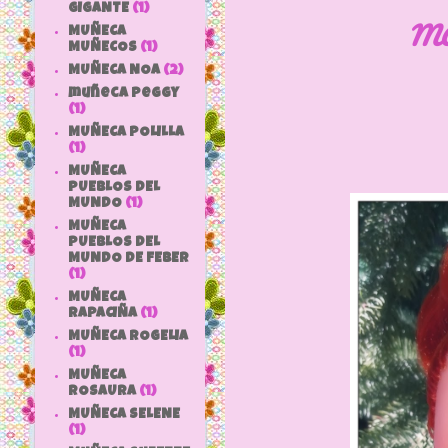
GIGANTE
(1)
MÁ
MUÑECA
MUÑECOS
(1)
MUÑECA NOA
(2)
muñeca peggy
(1)
MUÑECA POLILLA
(1)
MUÑECA
PUEBLOS DEL
MUNDO
(1)
MUÑECA
PUEBLOS DEL
MUNDO DE FEBER
(1)
MUÑECA
RAPACIÑA
(1)
MUÑECA ROGELIA
(1)
MUÑECA
ROSAURA
(1)
MUÑECA SELENE
(1)