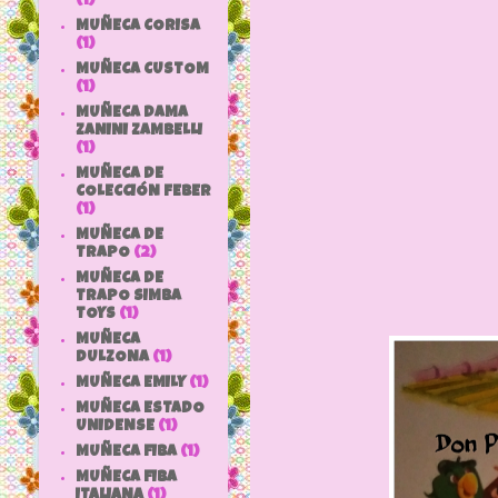
(1)
MUÑECA CORISA
(1)
MUÑECA CUSTOM
(1)
MUÑECA DAMA
ZANINI ZAMBELLI
(1)
MUÑECA DE
COLECCIÓN FEBER
(1)
MUÑECA DE
TRAPO
(2)
MUÑECA DE
TRAPO SIMBA
TOYS
(1)
MUÑECA
DULZONA
(1)
MUÑECA EMILY
(1)
MUÑECA ESTADO
UNIDENSE
(1)
MUÑECA FIBA
(1)
MUÑECA FIBA
ITALIANA
(1)