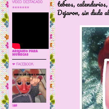
tebeos, calendarios,
VÍDEO DESTACADO
⭐⭐⭐⭐⭐⭐⭐
Dejaron, sin duda al
ARMARIO PARA
MUÑECAS
❤ FACEBOOK
🌼 LA CUEVA DE LAS MUÑECAS