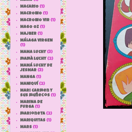
MACARIO
(1)
MACROBIO
(1)
MACROBIO VIR
(1)
MAGO OZ
(1)
MAJBER
(1)
MÁLAGA VIRGEN
(1)
MAMA LUCHY
(3)
mamà luchy
(2)
MAMÁ LUCHY DE
JESMAR
(3)
MANGA
(1)
MANIQUÍ
(2)
Mari Carmen y
sus muñecos
(1)
MARINA DE
FURGA
(1)
marioneta
(2)
MARIQUITAS
(1)
MARS
(1)