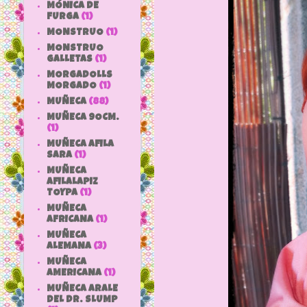
MÓNICA DE
FURGA
(1)
MONSTRUO
(1)
MONSTRUO
GALLETAS
(1)
MORGADOLLS
MORGADO
(1)
MUÑECA
(88)
MUÑECA 9OCM.
(1)
MUÑECA AFILA
SARA
(1)
MUÑECA
AFILALAPIZ
TOYPA
(1)
MUÑECA
AFRICANA
(1)
MUÑECA
ALEMANA
(3)
MUÑECA
AMERICANA
(1)
MUÑECA ARALE
DEL DR. SLUMP