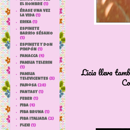
EL HOMBRE
(1)
ÉRASE UNA VEZ
LA VIDA
(1)
ERIKA
(1)
ESPINETE
BARRIO SÉSAMO
(1)
ESPINETE Y DON
PIMPÓN
(1)
FAMACCA
(4)
FAMILIA TELERIN
(1)
Licia lleva tam
FAMILIA
Co
TELEVICENTES
(5)
Famosa
(28)
FANTASY
(1)
FEBER
(1)
FIBA
(4)
FIBA BRUNA
(1)
fiba italiana
(2)
FLEXI
(1)