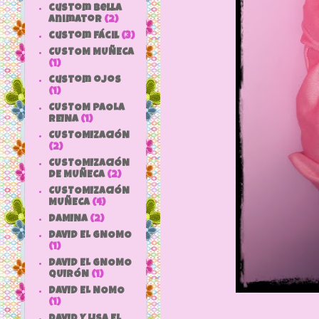
custom bella
animator
(2)
custom fácil
(3)
CUSTOM MUÑECA
(1)
custom ojos
(1)
CUSTOM PAOLA
REINA
(1)
CUSTOMIZACIÓN
(2)
CUSTOMIZACIÓN
DE MUÑECA
(2)
CUSTOMIZACIÓN
MUÑECA
(4)
DAMINA
(2)
DAVID EL GNOMO
(1)
DAVID EL GNOMO
QUIRÓN
(1)
DAVID EL NOMO
(1)
DAVID Y LISA EL