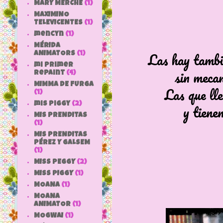
MARY MERCHE
(1)
MAXIMINO
TELEVICENTES
(1)
mencyn
(1)
MÉRIDA
Las hay tambié
ANIMATORS
(1)
mi primer
sin meca
repaint
(4)
MIMMA DE FURGA
Las que ll
(1)
mis piggy
(2)
y tienen
MIS PRENDITAS
(1)
MIS PRENDITAS
PÉREZ Y GALSEM
(1)
MISS PEGGY
(2)
MISS PIGGY
(1)
MOANA
(1)
MOANA
ANIMATOR
(1)
MOGWAI
(1)