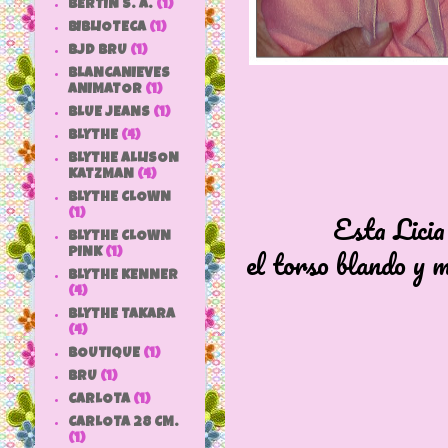
BERTIN S. A.
(1)
BIBLIOTECA
(1)
BJD BRU
(1)
BLANCANIEVES
ANIMATOR
(1)
BLUE JEANS
(1)
BLYTHE
(4)
BLYTHE ALLISON
KATZMAN
(4)
BLYTHE CLOWN
(1)
Esta Licia
BLYTHE CLOWN
el torso blando y m
PINK
(1)
BLYTHE KENNER
(4)
BLYTHE TAKARA
(4)
BOUTIQUE
(1)
BRU
(1)
CARLOTA
(1)
CARLOTA 28 CM.
(1)