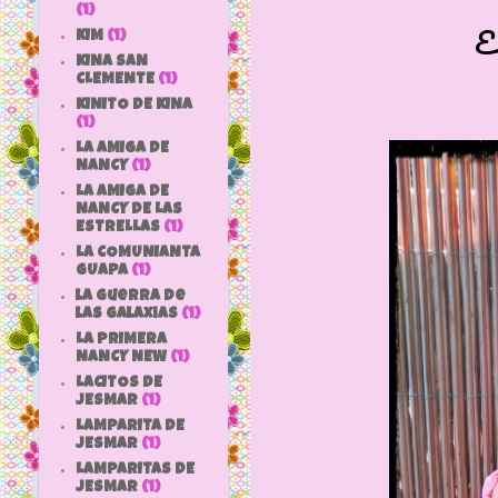
(1)
E
KIM
(1)
KINA SAN
CLEMENTE
(1)
KINITO DE KINA
(1)
LA AMIGA DE
NANCY
(1)
LA AMIGA DE
NANCY DE LAS
ESTRELLAS
(1)
LA COMUNIANTA
GUAPA
(1)
la guerra de
las galaxias
(1)
LA PRIMERA
NANCY NEW
(1)
LACITOS DE
JESMAR
(1)
LAMPARITA DE
JESMAR
(1)
LAMPARITAS DE
JESMAR
(1)