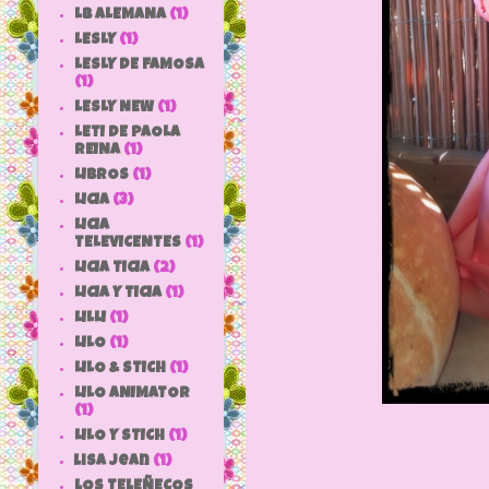
LB ALEMANA
(1)
LESLY
(1)
LESLY DE FAMOSA
(1)
LESLY NEW
(1)
LETI DE PAOLA
REINA
(1)
LIBROS
(1)
LICIA
(3)
LICIA
TELEVICENTES
(1)
LICIA TICIA
(2)
LICIA Y TICIA
(1)
LILLI
(1)
LILO
(1)
LILO & STICH
(1)
LILO ANIMATOR
(1)
LILO Y STICH
(1)
lisa jean
(1)
LOS TELEÑECOS