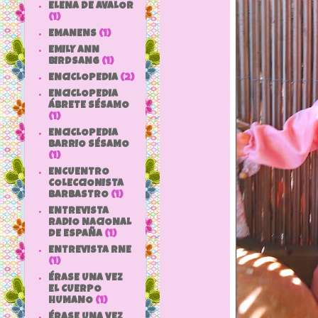
ELENA DE AVALOR
(1)
EMANENS
(1)
EMILY ANN
BIRDSANG
(1)
ENCICLOPEDIA
(2)
ENCICLOPEDIA
ÁBRETE SÉSAMO
(1)
ENCICLOPEDIA
BARRIO SÉSAMO
(1)
ENCUENTRO
COLECCIONISTA
BARBASTRO
(1)
ENTREVISTA
RADIO NACIONAL
DE ESPAÑA
(1)
ENTREVISTA RNE
(1)
ÉRASE UNA VEZ
EL CUERPO
HUMANO
(1)
ÉRASE UNA VEZ