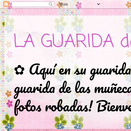
LA GUARIDA d
✿ Aquí en su guarida
guarida de las muñec
fotos robadas! Bienve