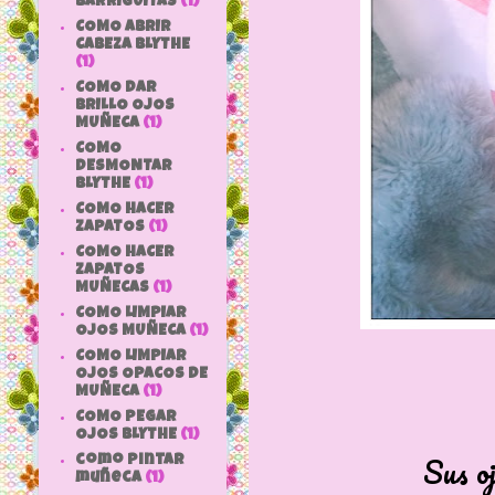
BARRIGUITAS
(1)
COMO ABRIR
CABEZA BLYTHE
(1)
COMO DAR
BRILLO OJOS
MUÑECA
(1)
COMO
DESMONTAR
BLYTHE
(1)
COMO HACER
ZAPATOS
(1)
COMO HACER
ZAPATOS
MUÑECAS
(1)
COMO LIMPIAR
OJOS MUÑECA
(1)
COMO LIMPIAR
OJOS OPACOS DE
MUÑECA
(1)
COMO PEGAR
OJOS BLYTHE
(1)
Sus oj
como pintar
muñeca
(1)