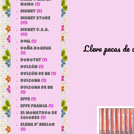
NOMO
(1)
DISNEY
(3)
DISNEY STORE
(11)
DISNEY U.S.A.
(11)
doll
(1)
Lleva pecas de 
DOÑA ROGELIA
(1)
DOROTHY
(1)
DULZÓN
(1)
DULZÓN DE BB
(1)
DULZONA
(1)
DULZONA DE BB
(1)
EFFE
(1)
EFFE FRANCA
(1)
EL MONSTRUO DE
COLORES
(1)
ELENA D' AVALOR
(1)