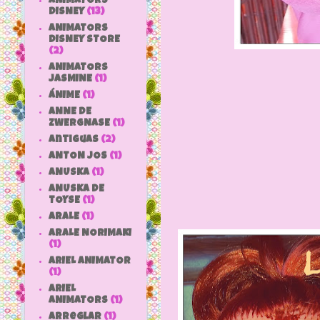
ANIMATORS
DISNEY
(13)
ANIMATORS
DISNEY STORE
(2)
ANIMATORS
JASMINE
(1)
ÁNIME
(1)
Licia 
ANNE DE
ZWERGNASE
(1)
Ticia 
antiguas
(2)
ANTON JOS
(1)
ANUSKA
(1)
ANUSKA DE
TOYSE
(1)
ARALE
(1)
ARALE NORIMAKI
(1)
ARIEL ANIMATOR
(1)
ARIEL
ANIMATORS
(1)
arreglar
(1)