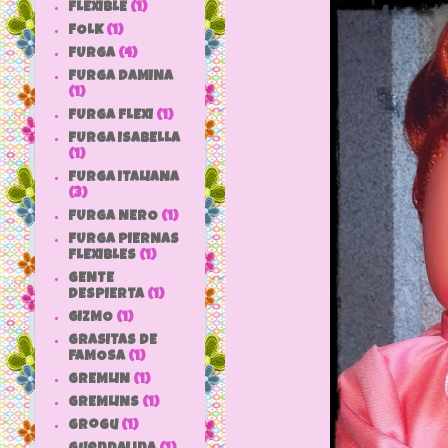
FLEXIBLE
(1)
FOLK
(1)
FURGA
(4)
FURGA DAMINA
(1)
FURGA FLEXI
(1)
FURGA ISABELLA
(1)
FURGA ITALIANA
(3)
FURGA NERO
(1)
FURGA PIERNAS
FLEXIBLES
(1)
GENTE
DESPIERTA
(1)
GIZMO
(1)
GRASITAS DE
FAMOSA
(1)
GREMLIN
(1)
GREMLINS
(1)
grogu
(1)