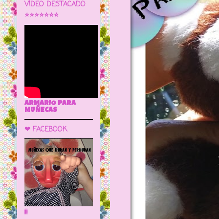
VÍDEO DESTACADO
⭐⭐⭐⭐⭐⭐⭐
ARMARIO PARA
MUÑECAS
❤ FACEBOOK
🌼 LA CUEVA DE LAS MUÑECAS