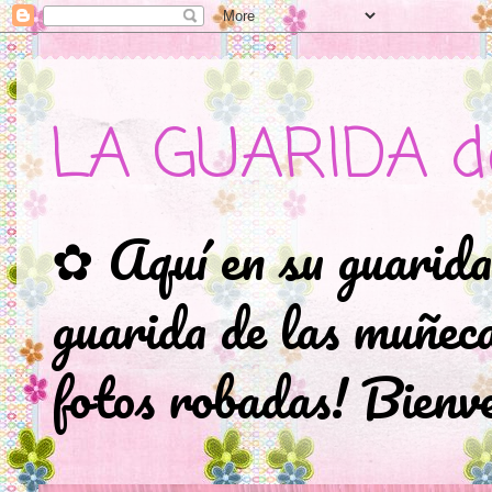
LA GUARIDA d
✿ Aquí en su guarida
guarida de las muñec
fotos robadas! Bienve