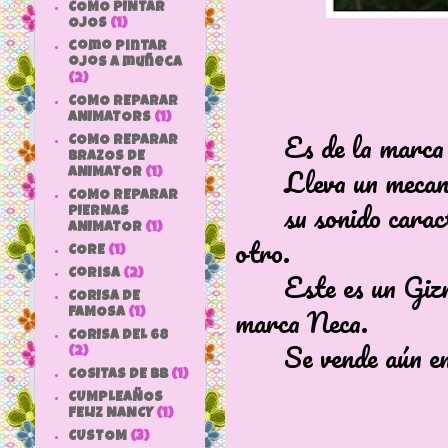
COMO PINTAR
OJOS
(1)
como pintar
ojos a muñeca
(2)
COMO REPARAR
ANIMATORS
(1)
Es de la marca Ne
COMO REPARAR
BRAZOS DE
Lleva un mecanismo
ANIMATOR
(1)
COMO REPARAR
su sonido caracter
PIERNAS
ANIMATOR
(1)
otro.
CORE
(1)
Este es un Gizmo
Corisa
(2)
CORISA DE
marca Neca.
FAMOSA
(1)
CORISA DEL 68
Se vende aún en la
(2)
COSITAS DE bb
(1)
CUMPLEAÑOS
FELIZ NANCY
(1)
CUSTOM
(3)