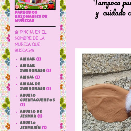
Tampoco puede co
y cuidado con la
PARECIDOS
RAZONABLES DE
MUÑECAS
🌼 PINCHA EN EL
NOMBRE DE LA
MUÑECA QUE
BUSCAS🌼
ABIGAIL
(1)
ABIGAIL
ZWERGNASE
(1)
ABIGAL
(1)
ABIGAL DE
ZWERGNASE
(1)
ABUELO
CUENTACUENTOS
(1)
ABUELO DE
JESMAR
(1)
ABUELO
JESMARÍN
(1)