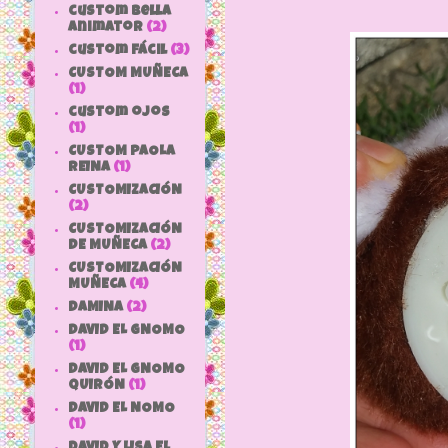
custom bella
animator
(2)
custom fácil
(3)
CUSTOM MUÑECA
(1)
custom ojos
(1)
CUSTOM PAOLA
REINA
(1)
CUSTOMIZACIÓN
(2)
CUSTOMIZACIÓN
DE MUÑECA
(2)
CUSTOMIZACIÓN
MUÑECA
(4)
DAMINA
(2)
DAVID EL GNOMO
(1)
DAVID EL GNOMO
QUIRÓN
(1)
DAVID EL NOMO
(1)
DAVID Y LISA EL