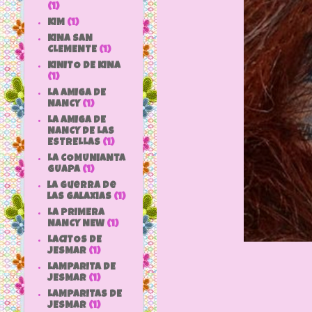
(1)
KIM
(1)
KINA SAN
CLEMENTE
(1)
KINITO DE KINA
(1)
LA AMIGA DE
NANCY
(1)
LA AMIGA DE
NANCY DE LAS
ESTRELLAS
(1)
LA COMUNIANTA
GUAPA
(1)
la guerra de
las galaxias
(1)
LA PRIMERA
NANCY NEW
(1)
LACITOS DE
JESMAR
(1)
LAMPARITA DE
JESMAR
(1)
LAMPARITAS DE
JESMAR
(1)