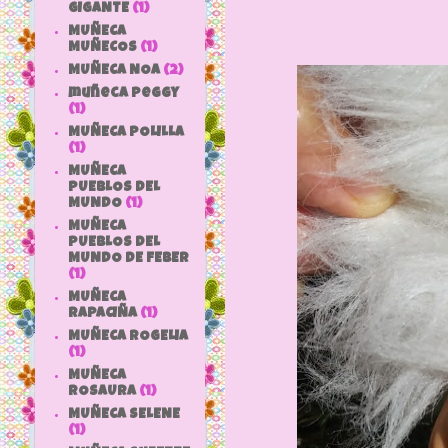
GIGANTE
(1)
MUÑECA
MUÑECOS
(1)
MUÑECA NOA
(2)
muñeca peggy
(1)
MUÑECA POLILLA
(1)
MUÑECA
PUEBLOS DEL
MUNDO
(1)
MUÑECA
PUEBLOS DEL
MUNDO DE FEBER
(1)
MUÑECA
RAPACIÑA
(1)
MUÑECA ROGELIA
(1)
MUÑECA
ROSAURA
(1)
MUÑECA SELENE
(1)