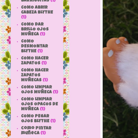
BARRIGUITAS
(1)
COMO ABRIR
CABEZA BLYTHE
(1)
COMO DAR
BRILLO OJOS
MUÑECA
(1)
COMO
DESMONTAR
BLYTHE
(1)
COMO HACER
ZAPATOS
(1)
COMO HACER
ZAPATOS
MUÑECAS
(1)
COMO LIMPIAR
OJOS MUÑECA
(1)
COMO LIMPIAR
OJOS OPACOS DE
MUÑECA
(1)
COMO PEGAR
OJOS BLYTHE
(1)
como pintar
muñeca
(1)