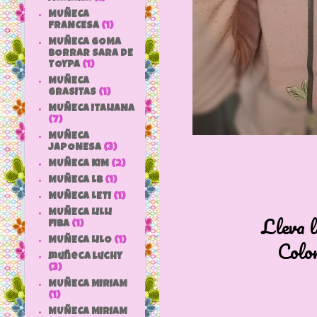
MUÑECA
FRANCESA
(1)
MUÑECA GOMA
BORRAR SARA DE
TOYPA
(1)
MUÑECA
GRASITAS
(1)
MUÑECA ITALIANA
(7)
MUÑECA
JAPONESA
(3)
MUÑECA KIM
(2)
MUÑECA LB
(1)
MUÑECA LETI
(1)
MUÑECA LILLI
Lleva l
FIBA
(1)
Color
MUÑECA LILO
(1)
muñeca luchy
(3)
MUÑECA MIRIAM
(1)
MUÑECA MIRIAM