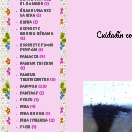
EL HOMBRE
(1)
ÉRASE UNA VEZ
LA VIDA
(1)
ERIKA
(1)
ESPINETE
Cuidadín con e
BARRIO SÉSAMO
(1)
ESPINETE Y DON
PIMPÓN
(1)
FAMACCA
(4)
FAMILIA TELERIN
(1)
FAMILIA
TELEVICENTES
(5)
Famosa
(28)
FANTASY
(1)
FEBER
(1)
FIBA
(4)
FIBA BRUNA
(1)
fiba italiana
(2)
FLEXI
(1)