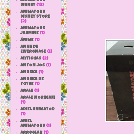
Foto w
ANIMATORS
DISNEY
(13)
ANIMATORS
DISNEY STORE
(2)
ANIMATORS
JASMINE
(1)
ÁNIME
(1)
ANNE DE
ZWERGNASE
(1)
antiguas
(2)
ANTON JOS
(1)
ANUSKA
(1)
ANUSKA DE
TOYSE
(1)
ARALE
(1)
ARALE NORIMAKI
(1)
ARIEL ANIMATOR
(1)
ARIEL
ANIMATORS
(1)
arreglar
(1)