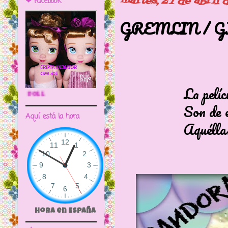
martes, 27 de abril 
❤ Facebook
GREMLIN / G
La película se e
🌼CRIPTA ANIMATOR CAVE DOLL
Son de esas pe
Aquí está la hora
Aquéllas que 
Hora en España