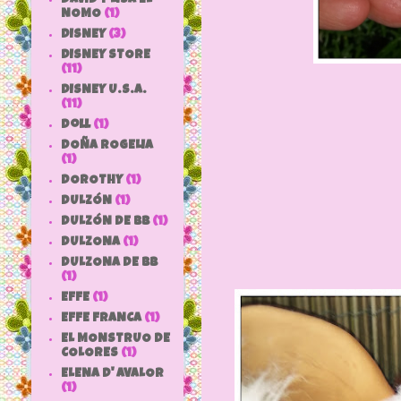
NOMO
(1)
DISNEY
(3)
DISNEY STORE
(11)
DISNEY U.S.A.
(11)
doll
(1)
DOÑA ROGELIA
(1)
DOROTHY
(1)
DULZÓN
(1)
DULZÓN DE BB
(1)
DULZONA
(1)
DULZONA DE BB
(1)
EFFE
(1)
EFFE FRANCA
(1)
EL MONSTRUO DE
COLORES
(1)
ELENA D' AVALOR
(1)