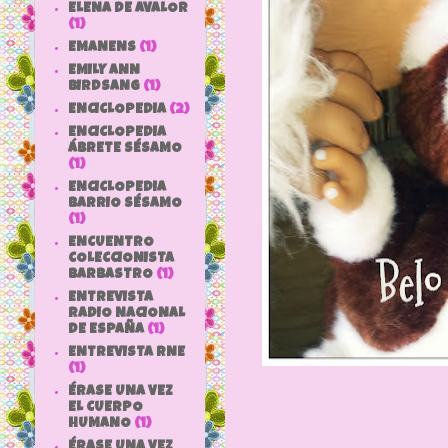
ELENA DE AVALOR
(1)
EMANENS
(1)
EMILY ANN
BIRDSANG
(1)
ENCICLOPEDIA
(2)
ENCICLOPEDIA
ÁBRETE SÉSAMO
(1)
ENCICLOPEDIA
BARRIO SÉSAMO
(1)
ENCUENTRO
COLECCIONISTA
BARBASTRO
(1)
ENTREVISTA
RADIO NACIONAL
DE ESPAÑA
(1)
ENTREVISTA RNE
(1)
ÉRASE UNA VEZ
EL CUERPO
HUMANO
(1)
ÉRASE UNA VEZ