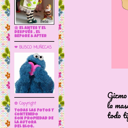
🌼 EL ANTES Y EL
DESPUÉS . EL
BEFORE & AFTER
❤ BUSCO MUÑECAS
Gizmo es un 
la mascota de 
✿ Copyright
TODAS LAS FOTOS Y
todo tipo de ma
CONTENIDO
SON PROPIEDAD DE
LA AUTORA
DEL BLOG.