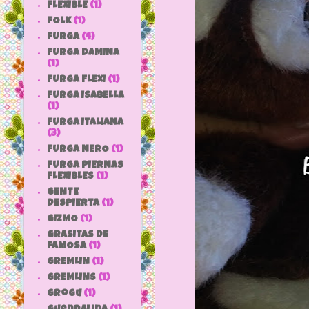
FLEXIBLE
(1)
FOLK
(1)
FURGA
(4)
FURGA DAMINA
(1)
FURGA FLEXI
(1)
FURGA ISABELLA
(1)
FURGA ITALIANA
(3)
FURGA NERO
(1)
FURGA PIERNAS
FLEXIBLES
(1)
GENTE
DESPIERTA
(1)
GIZMO
(1)
GRASITAS DE
FAMOSA
(1)
GREMLIN
(1)
GREMLINS
(1)
grogu
(1)