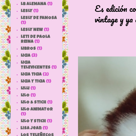
Es edición cole
LB ALEMANA
(1)
LESLY
(1)
vintage y ya de
LESLY DE FAMOSA
(1)
LESLY NEW
(1)
LETI DE PAOLA
REINA
(1)
LIBROS
(1)
LICIA
(3)
LICIA
TELEVICENTES
(1)
LICIA TICIA
(2)
LICIA Y TICIA
(1)
LILLI
(1)
LILO
(1)
LILO & STICH
(1)
LILO ANIMATOR
(1)
LILO Y STICH
(1)
lisa jean
(1)
LOS TELEÑECOS