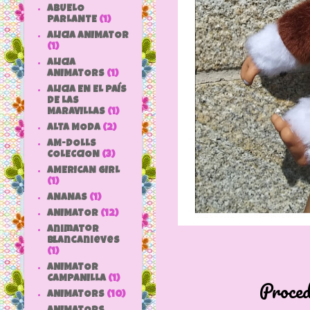
ABUELO
PARLANTE
(1)
ALICIA ANIMATOR
(1)
ALICIA
ANIMATORS
(1)
ALICIA EN EL PAÍS
DE LAS
MARAVILLAS
(1)
ALTA MODA
(2)
AM-DOLLS
COLECCION
(3)
AMERICAN GIRL
(1)
ANANAS
(1)
ANIMATOR
(12)
animator
blancanieves
(1)
ANIMATOR
CAMPANILLA
(1)
Procede de la
ANIMATORS
(10)