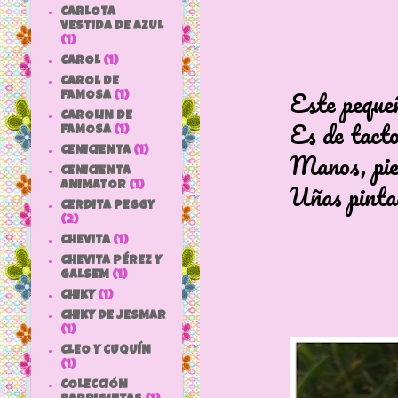
CARLOTA
VESTIDA DE AZUL
(1)
CAROL
(1)
CAROL DE
Este pequeñín
FAMOSA
(1)
CAROLIN DE
Es de tacto sua
FAMOSA
(1)
CENICIENTA
(1)
Manos, pies, boc
CENICIENTA
Uñas pintadas en
ANIMATOR
(1)
CERDITA PEGGY
(2)
CHEVITA
(1)
CHEVITA PÉREZ Y
GALSEM
(1)
CHIKY
(1)
CHIKY DE JESMAR
(1)
CLEO Y CUQUÍN
(1)
COLECCIÓN