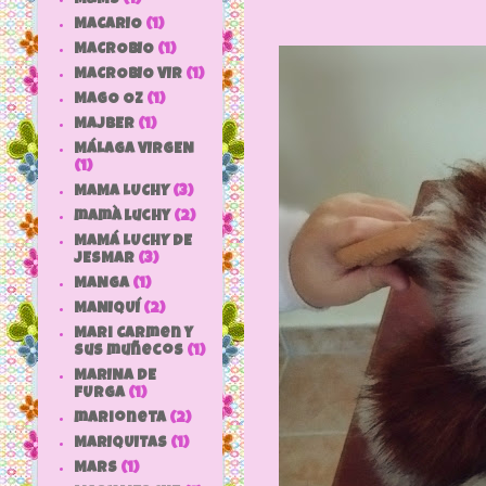
MACARIO
(1)
MACROBIO
(1)
MACROBIO VIR
(1)
MAGO OZ
(1)
MAJBER
(1)
MÁLAGA VIRGEN
(1)
MAMA LUCHY
(3)
mamà luchy
(2)
MAMÁ LUCHY DE
JESMAR
(3)
MANGA
(1)
MANIQUÍ
(2)
Mari Carmen y
sus muñecos
(1)
MARINA DE
FURGA
(1)
marioneta
(2)
MARIQUITAS
(1)
MARS
(1)