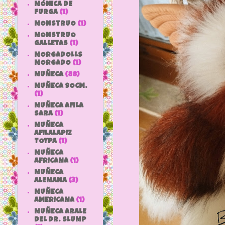
MÓNICA DE
FURGA
(1)
MONSTRUO
(1)
MONSTRUO
GALLETAS
(1)
MORGADOLLS
MORGADO
(1)
MUÑECA
(88)
MUÑECA 9OCM.
(1)
MUÑECA AFILA
SARA
(1)
MUÑECA
AFILALAPIZ
TOYPA
(1)
MUÑECA
AFRICANA
(1)
MUÑECA
ALEMANA
(3)
MUÑECA
AMERICANA
(1)
MUÑECA ARALE
DEL DR. SLUMP