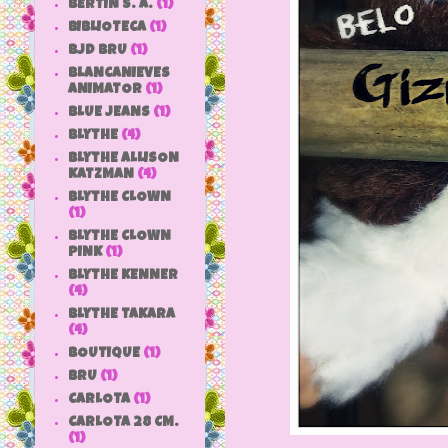
BERTIN S. A.
(1)
BIBLIOTECA
(1)
BJD BRU
(1)
BLANCANIEVES
ANIMATOR
(1)
BLUE JEANS
(1)
BLYTHE
(4)
BLYTHE ALLISON
KATZMAN
(4)
BLYTHE CLOWN
(1)
BLYTHE CLOWN
PINK
(1)
BLYTHE KENNER
(4)
BLYTHE TAKARA
(4)
BOUTIQUE
(1)
BRU
(1)
CARLOTA
(1)
CARLOTA 28 CM.
(1)