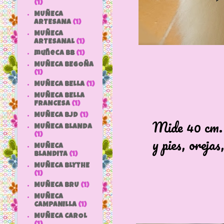
(1)
MUÑECA
ARTESANA
(1)
MUÑECA
ARTESANAL
(1)
muñeca bb
(1)
MUÑECA BEGOÑA
(1)
MUÑECA BELLA
(1)
MUÑECA BELLA
FRANCESA
(1)
MUÑECA BJD
(1)
Mide 40 cm. Es
MUÑECA BLANDA
(1)
y pies, orejas, bo
MUÑECA
BLANDITA
(1)
MUÑECA BLYTHE
(1)
MUÑECA BRU
(1)
MUÑECA
CAMPANILLA
(1)
MUÑECA CAROL