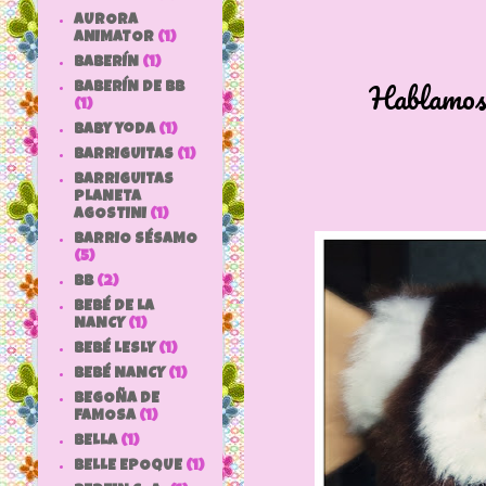
AURORA
ANIMATOR
(1)
BABERÍN
(1)
Hablamos ahor
BABERÍN DE BB
(1)
baby yoda
(1)
BARRIGUITAS
(1)
BARRIGUITAS
PLANETA
AGOSTINI
(1)
BARRIO SÉSAMO
(5)
bb
(2)
BEBÉ DE LA
NANCY
(1)
BEBÉ LESLY
(1)
BEBÉ NANCY
(1)
BEGOÑA DE
FAMOSA
(1)
BELLA
(1)
BELLE EPOQUE
(1)