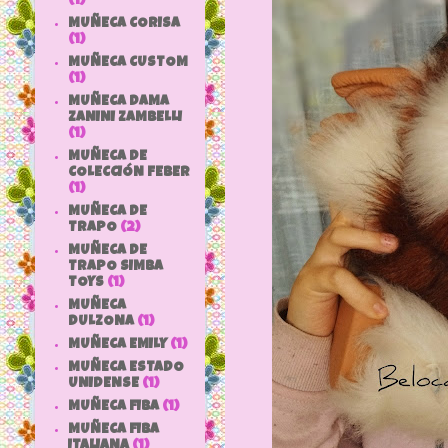
(1)
MUÑECA CORISA
(1)
MUÑECA CUSTOM
(1)
MUÑECA DAMA
ZANINI ZAMBELLI
(1)
MUÑECA DE
COLECCIÓN FEBER
(1)
MUÑECA DE
TRAPO
(2)
MUÑECA DE
TRAPO SIMBA
TOYS
(1)
MUÑECA
DULZONA
(1)
MUÑECA EMILY
(1)
MUÑECA ESTADO
UNIDENSE
(1)
MUÑECA FIBA
(1)
MUÑECA FIBA
ITALIANA
(1)