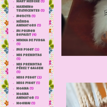
MARY MERCHE
(1)
MAXIMINO
TELEVICENTES
(1)
mencyn
(1)
MÉRIDA
ANIMATORS
(1)
mi primer
repaint
(4)
MIMMA DE FURGA
(1)
mis piggy
(2)
MIS PRENDITAS
(1)
MIS PRENDITAS
PÉREZ Y GALSEM
(1)
MISS PEGGY
(2)
MISS PIGGY
(1)
MOANA
(1)
MOANA
ANIMATOR
(1)
MOGWAI
(1)