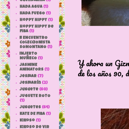
Guendalina
(1)
HADA AGUA
(1)
HADA FUEGO
(1)
hoppy hippy
(1)
hoppy hippy de
fiba
(1)
II ENCUENTRO
COLECCIONISTA
SOMONTANO
(1)
INJERTO
MUÑECO
(1)
Y ahora un Gizmo 
JASMINE
de los años 90, 
ANIMATORS
(1)
jesmar
(7)
jesmarín
(2)
juguete
(60)
JUGUETE ROTO
(1)
Juguetes
(64)
KATE DE FIBA
(1)
Kikoso
(1)
Kikoso de Vir