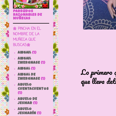
PARECIDOS
RAZONABLES DE
MUÑECAS
🌼 PINCHA EN EL
NOMBRE DE LA
MUÑECA QUE
BUSCAS🌼
ABIGAIL
(1)
ABIGAIL
ZWERGNASE
(1)
Lo primero que ha
ABIGAL
(1)
ABIGAL DE
que lleva detrás
ZWERGNASE
(1)
ABUELO
CUENTACUENTOS
(1)
ABUELO DE
JESMAR
(1)
ABUELO
JESMARÍN
(1)