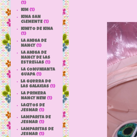
(1)
KIM
(1)
KINA SAN
CLEMENTE
(1)
KINITO DE KINA
(1)
LA AMIGA DE
NANCY
(1)
LA AMIGA DE
NANCY DE LAS
ESTRELLAS
(1)
LA COMUNIANTA
GUAPA
(1)
la guerra de
las galaxias
(1)
LA PRIMERA
NANCY NEW
(1)
LACITOS DE
JESMAR
(1)
LAMPARITA DE
JESMAR
(1)
LAMPARITAS DE
JESMAR
(1)