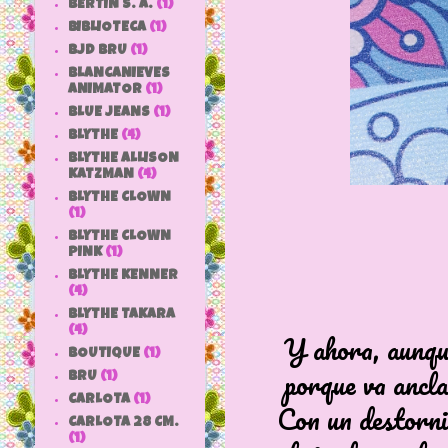
BERTIN S. A.
(1)
BIBLIOTECA
(1)
BJD BRU
(1)
BLANCANIEVES
ANIMATOR
(1)
BLUE JEANS
(1)
BLYTHE
(4)
BLYTHE ALLISON
KATZMAN
(4)
BLYTHE CLOWN
(1)
BLYTHE CLOWN
PINK
(1)
BLYTHE KENNER
(4)
BLYTHE TAKARA
(4)
Y ahora, aunque si
BOUTIQUE
(1)
porque va anclada
BRU
(1)
CARLOTA
(1)
Con un destornill
CARLOTA 28 CM.
(1)