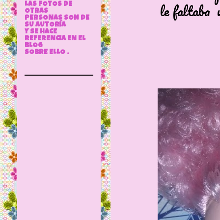
le faltaba un ir
LAS FOTOS DE
OTRAS
PERSONAS SON DE
SU AUTORÍA
Y SE HACE
REFERENCIA EN EL
BLOG
SOBRE ELLO .