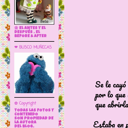
🌼 EL ANTES Y EL
DESPUÉS . EL
BEFORE & AFTER
❤ BUSCO MUÑECAS
Se le cayó una le
por lo que no 
que abrirla par
✿ Copyright
TODAS LAS FOTOS Y
CONTENIDO
SON PROPIEDAD DE
Estaba en plena
LA AUTORA
DEL BLOG.