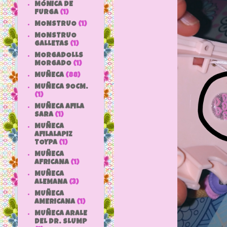
MÓNICA DE
FURGA
(1)
MONSTRUO
(1)
MONSTRUO
GALLETAS
(1)
MORGADOLLS
MORGADO
(1)
MUÑECA
(88)
MUÑECA 9OCM.
(1)
MUÑECA AFILA
SARA
(1)
MUÑECA
AFILALAPIZ
TOYPA
(1)
MUÑECA
AFRICANA
(1)
MUÑECA
ALEMANA
(3)
MUÑECA
AMERICANA
(1)
MUÑECA ARALE
DEL DR. SLUMP