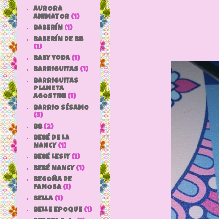
AURORA
ANIMATOR
(1)
BABERÍN
(1)
BABERÍN DE BB
(1)
baby yoda
(1)
BARRIGUITAS
(1)
BARRIGUITAS
PLANETA
AGOSTINI
(1)
BARRIO SÉSAMO
(5)
bb
(2)
BEBÉ DE LA
NANCY
(1)
BEBÉ LESLY
(1)
BEBÉ NANCY
(1)
BEGOÑA DE
FAMOSA
(1)
BELLA
(1)
BELLE EPOQUE
(1)