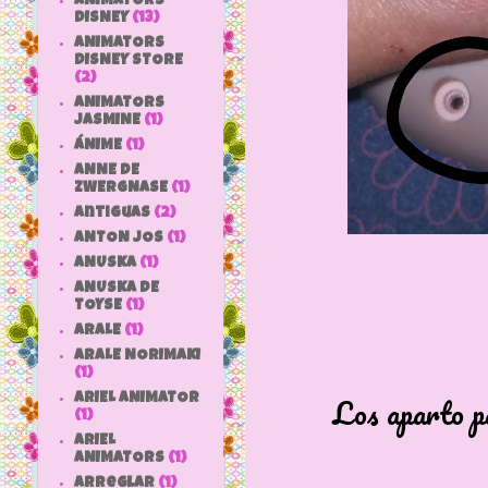
ANIMATORS
DISNEY
(13)
ANIMATORS
DISNEY STORE
(2)
ANIMATORS
JASMINE
(1)
ÁNIME
(1)
ANNE DE
ZWERGNASE
(1)
antiguas
(2)
ANTON JOS
(1)
ANUSKA
(1)
ANUSKA DE
TOYSE
(1)
ARALE
(1)
ARALE NORIMAKI
(1)
Los aparto para
ARIEL ANIMATOR
(1)
ARIEL
ANIMATORS
(1)
arreglar
(1)