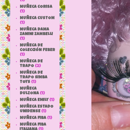
(1)
MUÑECA CORISA
(1)
MUÑECA CUSTOM
(1)
MUÑECA DAMA
ZANINI ZAMBELLI
(1)
MUÑECA DE
COLECCIÓN FEBER
(1)
MUÑECA DE
TRAPO
(2)
MUÑECA DE
TRAPO SIMBA
TOYS
(1)
MUÑECA
DULZONA
(1)
MUÑECA EMILY
(1)
MUÑECA ESTADO
UNIDENSE
(1)
MUÑECA FIBA
(1)
MUÑECA FIBA
ITALIANA
(1)