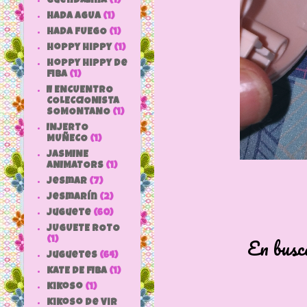
Guendalina
(1)
HADA AGUA
(1)
HADA FUEGO
(1)
hoppy hippy
(1)
hoppy hippy de
fiba
(1)
II ENCUENTRO
COLECCIONISTA
SOMONTANO
(1)
INJERTO
MUÑECO
(1)
JASMINE
ANIMATORS
(1)
jesmar
(7)
jesmarín
(2)
juguete
(60)
JUGUETE ROTO
En busca de la 
(1)
Juguetes
(64)
KATE DE FIBA
(1)
Kikoso
(1)
Kikoso de Vir