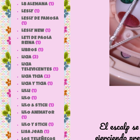
LB ALEMANA
(1)
LESLY
(1)
LESLY DE FAMOSA
(1)
LESLY NEW
(1)
LETI DE PAOLA
REINA
(1)
LIBROS
(1)
LICIA
(3)
LICIA
TELEVICENTES
(1)
LICIA TICIA
(2)
LICIA Y TICIA
(1)
LILLI
(1)
LILO
(1)
LILO & STICH
(1)
LILO ANIMATOR
(1)
El escalp se
LILO Y STICH
(1)
lisa jean
(1)
ejerciendo pre
LOS TELEÑECOS