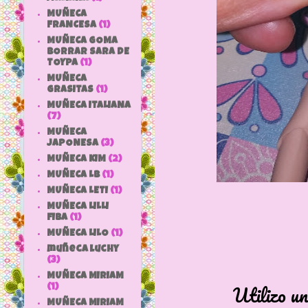
MUÑECA
FRANCESA
(1)
MUÑECA GOMA
BORRAR SARA DE
TOYPA
(1)
MUÑECA
GRASITAS
(1)
MUÑECA ITALIANA
(7)
MUÑECA
JAPONESA
(3)
MUÑECA KIM
(2)
MUÑECA LB
(1)
MUÑECA LETI
(1)
MUÑECA LILLI
FIBA
(1)
MUÑECA LILO
(1)
muñeca luchy
(3)
MUÑECA MIRIAM
Utilizo un
(1)
MUÑECA MIRIAM