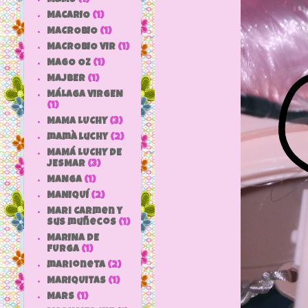
MACARIO
(1)
MACROBIO
(1)
MACROBIO VIR
(1)
MAGO OZ
(1)
MAJBER
(1)
MÁLAGA VIRGEN
(1)
MAMA LUCHY
(3)
mamà luchy
(2)
MAMÁ LUCHY DE
JESMAR
(3)
MANGA
(1)
MANIQUÍ
(2)
Mari Carmen y
sus muñecos
(1)
MARINA DE
FURGA
(1)
marioneta
(2)
MARIQUITAS
(1)
MARS
(1)