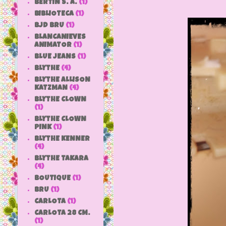
BERTIN S. A.
(1)
BIBLIOTECA
(1)
BJD BRU
(1)
BLANCANIEVES
ANIMATOR
(1)
BLUE JEANS
(1)
BLYTHE
(4)
BLYTHE ALLISON
KATZMAN
(4)
BLYTHE CLOWN
(1)
BLYTHE CLOWN
PINK
(1)
BLYTHE KENNER
(4)
BLYTHE TAKARA
(4)
BOUTIQUE
(1)
BRU
(1)
CARLOTA
(1)
CARLOTA 28 CM.
(1)