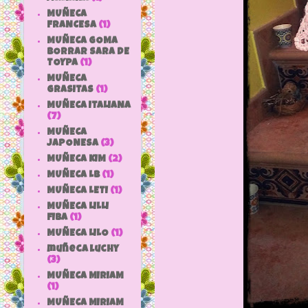
MUÑECA
FRANCESA
(1)
MUÑECA GOMA
BORRAR SARA DE
TOYPA
(1)
MUÑECA
GRASITAS
(1)
MUÑECA ITALIANA
(7)
MUÑECA
JAPONESA
(3)
MUÑECA KIM
(2)
MUÑECA LB
(1)
MUÑECA LETI
(1)
MUÑECA LILLI
FIBA
(1)
MUÑECA LILO
(1)
muñeca luchy
(3)
MUÑECA MIRIAM
(1)
MUÑECA MIRIAM