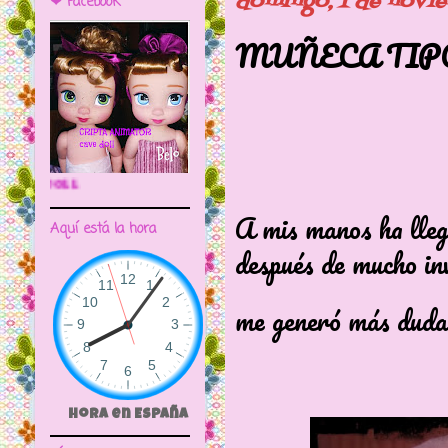
domingo, 1 de novi
❤ Facebook
MUÑECA TIP
🌼CRIPTA ANIMATOR CAVE DOLL
A mis manos ha lleg
Aquí está la hora
después de mucho in
me generó más dudas
Hora en España