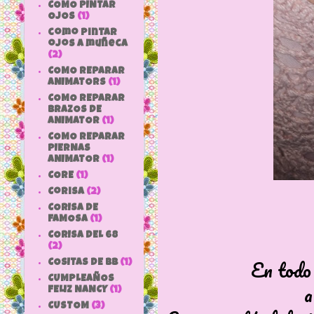
COMO PINTAR
OJOS
(1)
como pintar
ojos a muñeca
(2)
COMO REPARAR
ANIMATORS
(1)
COMO REPARAR
BRAZOS DE
ANIMATOR
(1)
COMO REPARAR
PIERNAS
ANIMATOR
(1)
CORE
(1)
Corisa
(2)
CORISA DE
FAMOSA
(1)
CORISA DEL 68
(2)
En todo 
COSITAS DE bb
(1)
CUMPLEAÑOS
a
FELIZ NANCY
(1)
CUSTOM
(3)