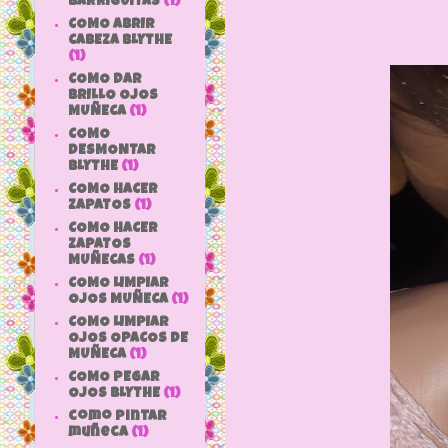
BARRIGUITAS
(1)
COMO ABRIR
CABEZA BLYTHE
(1)
COMO DAR
BRILLO OJOS
MUÑECA
(1)
COMO
DESMONTAR
BLYTHE
(1)
COMO HACER
ZAPATOS
(1)
COMO HACER
ZAPATOS
MUÑECAS
(1)
COMO LIMPIAR
OJOS MUÑECA
(1)
COMO LIMPIAR
OJOS OPACOS DE
MUÑECA
(1)
COMO PEGAR
OJOS BLYTHE
(1)
como pintar
muñeca
(1)