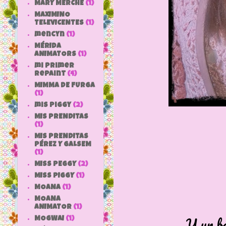
MARY MERCHE
(1)
MAXIMINO
TELEVICENTES
(1)
mencyn
(1)
MÉRIDA
ANIMATORS
(1)
mi primer
repaint
(4)
MIMMA DE FURGA
(1)
mis piggy
(2)
MIS PRENDITAS
(1)
MIS PRENDITAS
PÉREZ Y GALSEM
(1)
MISS PEGGY
(2)
MISS PIGGY
(1)
MOANA
(1)
MOANA
ANIMATOR
(1)
Y un bo
MOGWAI
(1)