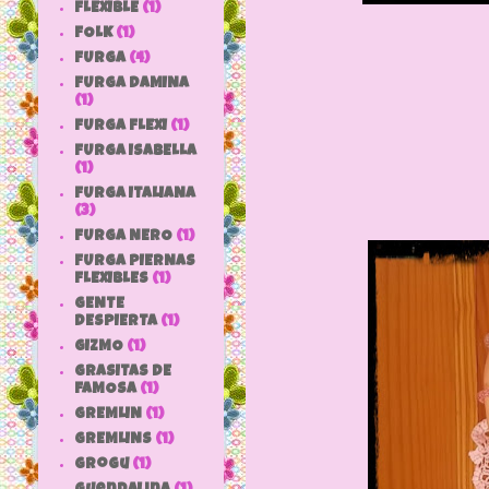
FLEXIBLE
(1)
FOLK
(1)
FURGA
(4)
FURGA DAMINA
(1)
FURGA FLEXI
(1)
FURGA ISABELLA
(1)
FURGA ITALIANA
(3)
FURGA NERO
(1)
FURGA PIERNAS
FLEXIBLES
(1)
GENTE
DESPIERTA
(1)
GIZMO
(1)
GRASITAS DE
FAMOSA
(1)
GREMLIN
(1)
GREMLINS
(1)
grogu
(1)