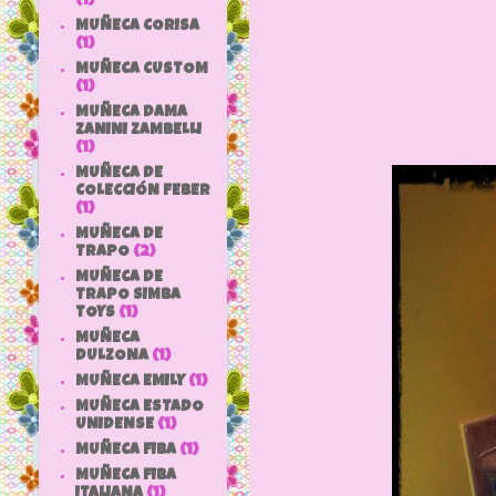
(1)
MUÑECA CORISA
(1)
MUÑECA CUSTOM
(1)
MUÑECA DAMA
ZANINI ZAMBELLI
(1)
MUÑECA DE
COLECCIÓN FEBER
(1)
MUÑECA DE
TRAPO
(2)
MUÑECA DE
TRAPO SIMBA
TOYS
(1)
MUÑECA
DULZONA
(1)
MUÑECA EMILY
(1)
MUÑECA ESTADO
UNIDENSE
(1)
MUÑECA FIBA
(1)
MUÑECA FIBA
ITALIANA
(1)