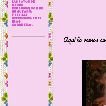
LAS FOTOS DE
OTRAS
PERSONAS SON DE
SU AUTORÍA
Y SE HACE
REFERENCIA EN EL
BLOG
SOBRE ELLO .
Aquí la vemos con