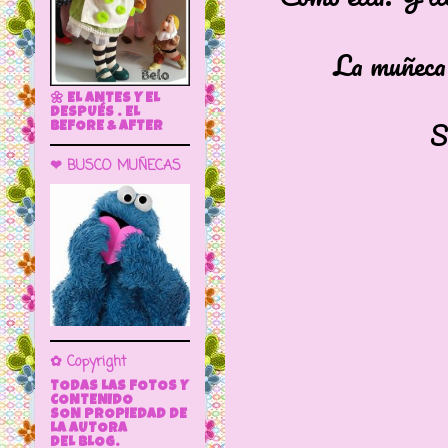
La muñeca l
🌼 EL ANTES Y EL
DESPUÉS . EL
BEFORE & AFTER
❤ BUSCO MUÑECAS
✿ Copyright
TODAS LAS FOTOS Y
CONTENIDO
SON PROPIEDAD DE
LA AUTORA
DEL BLOG.