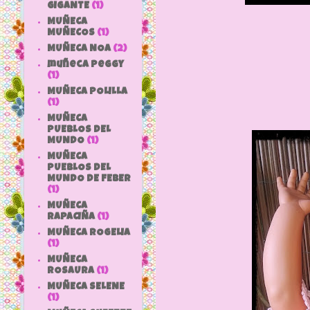
GIGANTE
(1)
MUÑECA
MUÑECOS
(1)
MUÑECA NOA
(2)
muñeca peggy
(1)
MUÑECA POLILLA
(1)
MUÑECA
PUEBLOS DEL
MUNDO
(1)
MUÑECA
PUEBLOS DEL
MUNDO DE FEBER
(1)
MUÑECA
RAPACIÑA
(1)
MUÑECA ROGELIA
(1)
MUÑECA
ROSAURA
(1)
MUÑECA SELENE
(1)