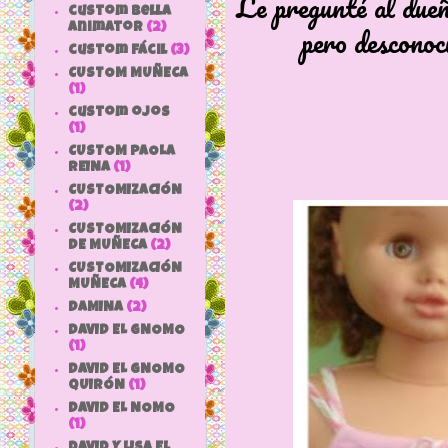
Le pregunté al dueñ
custom bella
pero desconoc
animator
(2)
custom fácil
(3)
CUSTOM MUÑECA
(1)
custom ojos
(1)
CUSTOM PAOLA
REINA
(1)
CUSTOMIZACIÓN
(2)
CUSTOMIZACIÓN
DE MUÑECA
(2)
CUSTOMIZACIÓN
MUÑECA
(4)
DAMINA
(2)
DAVID EL GNOMO
(1)
DAVID EL GNOMO
QUIRÓN
(1)
DAVID EL NOMO
(1)
DAVID Y LISA EL