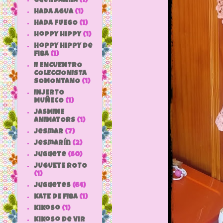
Guendalina
(1)
HADA AGUA
(1)
HADA FUEGO
(1)
hoppy hippy
(1)
hoppy hippy de
fiba
(1)
II ENCUENTRO
COLECCIONISTA
SOMONTANO
(1)
INJERTO
MUÑECO
(1)
JASMINE
ANIMATORS
(1)
jesmar
(7)
jesmarín
(2)
juguete
(60)
JUGUETE ROTO
(1)
Juguetes
(64)
KATE DE FIBA
(1)
Kikoso
(1)
Kikoso de Vir