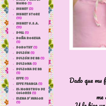
NOMO
(1)
DISNEY
(3)
DISNEY STORE
(11)
DISNEY U.S.A.
(11)
doll
(1)
DOÑA ROGELIA
(1)
DOROTHY
(1)
DULZÓN
(1)
DULZÓN DE BB
(1)
DULZONA
(1)
DULZONA DE BB
(1)
Dado que mu fu
EFFE
(1)
EFFE FRANCA
(1)
EL MONSTRUO DE
me d
COLORES
(1)
ELENA D' AVALOR
Y le hice un
(1)