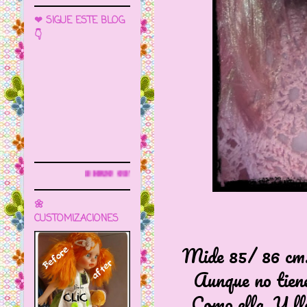
❤ SIGUE ESTE BLOG
👇
ue este blog para más información
🌼
CUSTOMIZACIONES
Mide 85/ 86 cm. 
Aunque no tiene
Como ella. Y lle