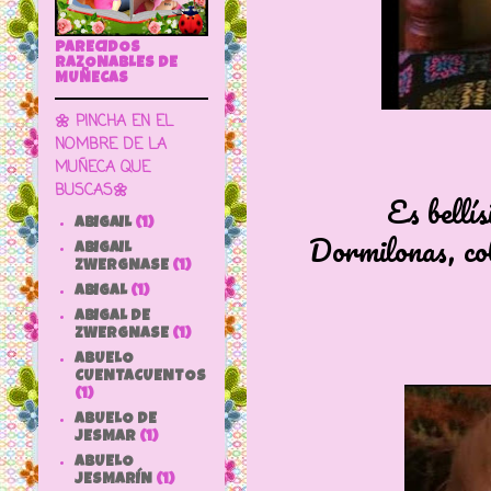
PARECIDOS
RAZONABLES DE
MUÑECAS
🌼 PINCHA EN EL
NOMBRE DE LA
MUÑECA QUE
BUSCAS🌼
Es bellís
ABIGAIL
(1)
Dormilonas, col
ABIGAIL
ZWERGNASE
(1)
ABIGAL
(1)
ABIGAL DE
ZWERGNASE
(1)
ABUELO
CUENTACUENTOS
(1)
ABUELO DE
JESMAR
(1)
ABUELO
JESMARÍN
(1)