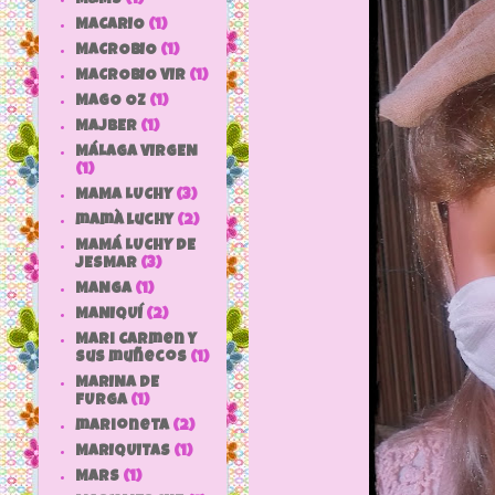
MACARIO
(1)
MACROBIO
(1)
MACROBIO VIR
(1)
MAGO OZ
(1)
MAJBER
(1)
MÁLAGA VIRGEN
(1)
MAMA LUCHY
(3)
mamà luchy
(2)
MAMÁ LUCHY DE
JESMAR
(3)
MANGA
(1)
MANIQUÍ
(2)
Mari Carmen y
sus muñecos
(1)
MARINA DE
FURGA
(1)
marioneta
(2)
MARIQUITAS
(1)
MARS
(1)