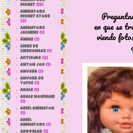
ANIMATORS
DISNEY
(13)
Preguntad
ANIMATORS
DISNEY STORE
(2)
en que se tr
ANIMATORS
viendo foto
JASMINE
(1)
ÁNIME
(1)
ANNE DE
ZWERGNASE
(1)
antiguas
(2)
ANTON JOS
(1)
ANUSKA
(1)
ANUSKA DE
TOYSE
(1)
ARALE
(1)
ARALE NORIMAKI
(1)
ARIEL ANIMATOR
(1)
ARIEL
ANIMATORS
(1)
arreglar
(1)