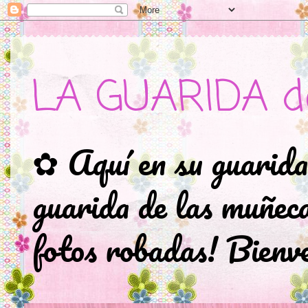
LA GUARIDA d
✿ Aquí en su guarida
guarida de las muñec
fotos robadas! Bienve