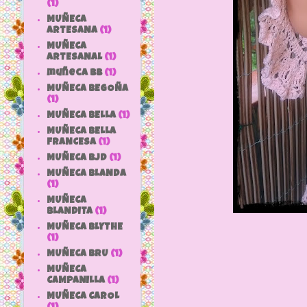
(1)
MUÑECA
ARTESANA
(1)
MUÑECA
ARTESANAL
(1)
muñeca bb
(1)
MUÑECA BEGOÑA
(1)
MUÑECA BELLA
(1)
MUÑECA BELLA
FRANCESA
(1)
MUÑECA BJD
(1)
MUÑECA BLANDA
(1)
MUÑECA
BLANDITA
(1)
MUÑECA BLYTHE
(1)
MUÑECA BRU
(1)
MUÑECA
CAMPANILLA
(1)
MUÑECA CAROL