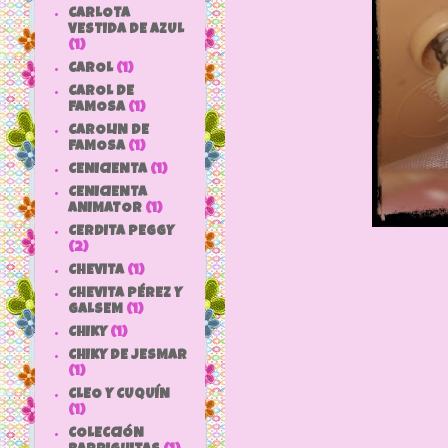
CARLOTA
VESTIDA DE AZUL
(1)
CAROL
(1)
CAROL DE
FAMOSA
(1)
CAROLIN DE
FAMOSA
(1)
CENICIENTA
(1)
CENICIENTA
ANIMATOR
(1)
CERDITA PEGGY
(2)
CHEVITA
(1)
CHEVITA PÉREZ Y
GALSEM
(1)
CHIKY
(1)
CHIKY DE JESMAR
(1)
CLEO Y CUQUÍN
(1)
COLECCIÓN