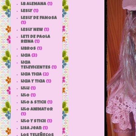
LB ALEMANA
(1)
LESLY
(1)
LESLY DE FAMOSA
(1)
LESLY NEW
(1)
LETI DE PAOLA
REINA
(1)
LIBROS
(1)
LICIA
(3)
LICIA
TELEVICENTES
(1)
LICIA TICIA
(2)
LICIA Y TICIA
(1)
LILLI
(1)
LILO
(1)
LILO & STICH
(1)
LILO ANIMATOR
(1)
LILO Y STICH
(1)
lisa jean
(1)
LOS TELEÑECOS