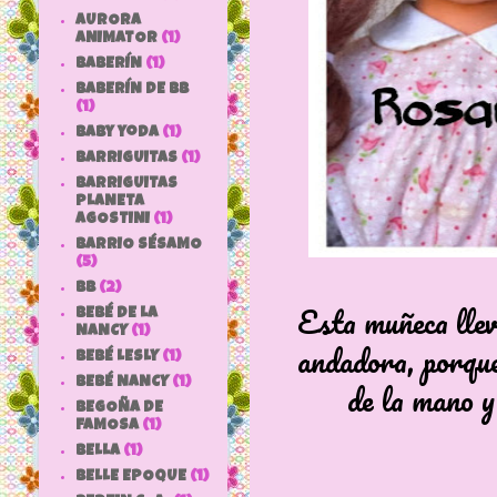
AURORA
ANIMATOR
(1)
BABERÍN
(1)
BABERÍN DE BB
(1)
baby yoda
(1)
BARRIGUITAS
(1)
BARRIGUITAS
PLANETA
AGOSTINI
(1)
BARRIO SÉSAMO
(5)
bb
(2)
Esta muñeca llev
BEBÉ DE LA
NANCY
(1)
andadora, porque
BEBÉ LESLY
(1)
BEBÉ NANCY
(1)
de la mano y
BEGOÑA DE
FAMOSA
(1)
BELLA
(1)
BELLE EPOQUE
(1)