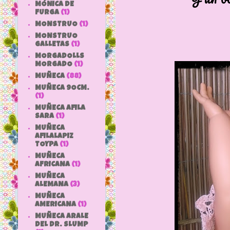
MÓNICA DE
FURGA
(1)
MONSTRUO
(1)
MONSTRUO
GALLETAS
(1)
MORGADOLLS
MORGADO
(1)
MUÑECA
(88)
MUÑECA 9OCM.
(1)
MUÑECA AFILA
SARA
(1)
MUÑECA
AFILALAPIZ
TOYPA
(1)
MUÑECA
AFRICANA
(1)
MUÑECA
ALEMANA
(3)
MUÑECA
AMERICANA
(1)
MUÑECA ARALE
DEL DR. SLUMP