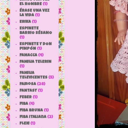
EL HOMBRE
(1)
ÉRASE UNA VEZ
LA VIDA
(1)
ERIKA
(1)
ESPINETE
BARRIO SÉSAMO
(1)
ESPINETE Y DON
PIMPÓN
(1)
FAMACCA
(4)
FAMILIA TELERIN
(1)
FAMILIA
TELEVICENTES
(5)
Famosa
(28)
FANTASY
(1)
FEBER
(1)
FIBA
(4)
FIBA BRUNA
(1)
fiba italiana
(2)
FLEXI
(1)