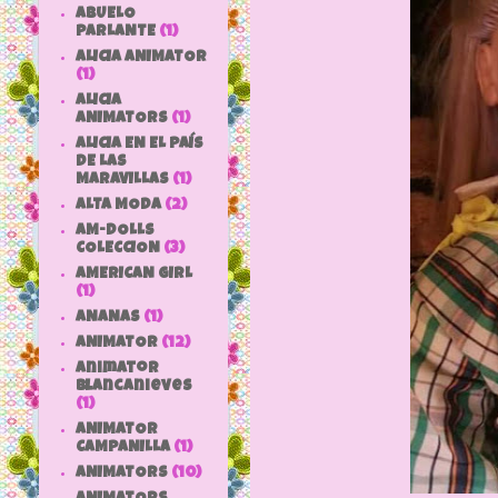
ABUELO
PARLANTE
(1)
ALICIA ANIMATOR
(1)
ALICIA
ANIMATORS
(1)
ALICIA EN EL PAÍS
DE LAS
MARAVILLAS
(1)
ALTA MODA
(2)
AM-DOLLS
COLECCION
(3)
AMERICAN GIRL
(1)
ANANAS
(1)
ANIMATOR
(12)
animator
blancanieves
(1)
ANIMATOR
CAMPANILLA
(1)
ANIMATORS
(10)