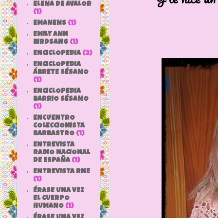
ELENA DE AVALOR
(1)
EMANENS
(1)
EMILY ANN
BIRDSANG
(1)
ENCICLOPEDIA
(2)
ENCICLOPEDIA
ÁBRETE SÉSAMO
(1)
ENCICLOPEDIA
BARRIO SÉSAMO
(1)
ENCUENTRO
COLECCIONISTA
BARBASTRO
(1)
ENTREVISTA
RADIO NACIONAL
DE ESPAÑA
(1)
ENTREVISTA RNE
(1)
ÉRASE UNA VEZ
EL CUERPO
HUMANO
(1)
ÉRASE UNA VEZ