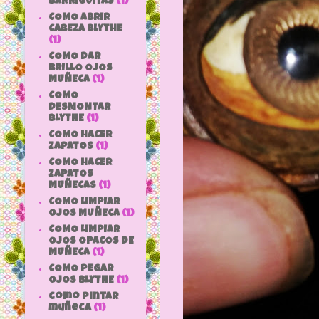
BARRIGUITAS
(1)
COMO ABRIR
CABEZA BLYTHE
(1)
COMO DAR
BRILLO OJOS
MUÑECA
(1)
COMO
DESMONTAR
BLYTHE
(1)
COMO HACER
ZAPATOS
(1)
COMO HACER
ZAPATOS
MUÑECAS
(1)
COMO LIMPIAR
OJOS MUÑECA
(1)
COMO LIMPIAR
OJOS OPACOS DE
MUÑECA
(1)
COMO PEGAR
OJOS BLYTHE
(1)
como pintar
muñeca
(1)