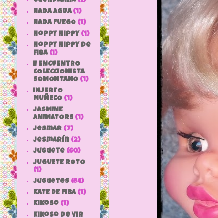
Guendalina
(1)
HADA AGUA
(1)
HADA FUEGO
(1)
hoppy hippy
(1)
hoppy hippy de
fiba
(1)
II ENCUENTRO
COLECCIONISTA
SOMONTANO
(1)
INJERTO
MUÑECO
(1)
JASMINE
ANIMATORS
(1)
jesmar
(7)
jesmarín
(2)
juguete
(60)
JUGUETE ROTO
(1)
Juguetes
(64)
KATE DE FIBA
(1)
Kikoso
(1)
Kikoso de Vir