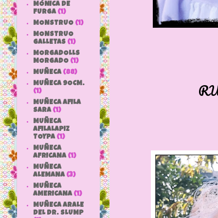
MÓNICA DE
FURGA
(1)
MONSTRUO
(1)
MONSTRUO
GALLETAS
(1)
MORGADOLLS
MORGADO
(1)
MUÑECA
(88)
RU
MUÑECA 9OCM.
(1)
MUÑECA AFILA
SARA
(1)
MUÑECA
AFILALAPIZ
TOYPA
(1)
MUÑECA
AFRICANA
(1)
MUÑECA
ALEMANA
(3)
MUÑECA
AMERICANA
(1)
MUÑECA ARALE
DEL DR. SLUMP