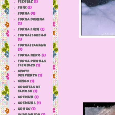
FLEXIBLE
(1)
FOLK
(1)
FURGA
(4)
FURGA DAMINA
(1)
FURGA FLEXI
(1)
FURGA ISABELLA
(1)
FURGA ITALIANA
(3)
FURGA NERO
(1)
FURGA PIERNAS
FLEXIBLES
(1)
GENTE
DESPIERTA
(1)
GIZMO
(1)
GRASITAS DE
FAMOSA
(1)
GREMLIN
(1)
GREMLINS
(1)
grogu
(1)