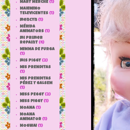
MARY MERCHE
(1)
MAXIMINO
TELEVICENTES
(1)
mencyn
(1)
MÉRIDA
ANIMATORS
(1)
mi primer
repaint
(4)
MIMMA DE FURGA
(1)
mis piggy
(2)
MIS PRENDITAS
(1)
MIS PRENDITAS
PÉREZ Y GALSEM
(1)
MISS PEGGY
(2)
MISS PIGGY
(1)
MOANA
(1)
MOANA
ANIMATOR
(1)
MOGWAI
(1)