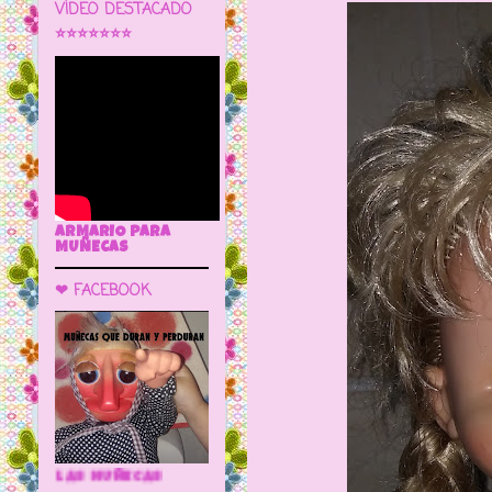
VÍDEO DESTACADO
⭐⭐⭐⭐⭐⭐⭐
ARMARIO PARA
MUÑECAS
❤ FACEBOOK
🌼 LA CUEVA DE LAS MUÑECAS