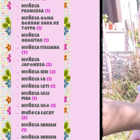
MUÑECA
FRANCESA
(1)
MUÑECA GOMA
BORRAR SARA DE
TOYPA
(1)
MUÑECA
GRASITAS
(1)
MUÑECA ITALIANA
(7)
MUÑECA
JAPONESA
(3)
MUÑECA KIM
(2)
MUÑECA LB
(1)
MUÑECA LETI
(1)
MUÑECA LILLI
FIBA
(1)
MUÑECA LILO
(1)
muñeca luchy
(3)
MUÑECA MIRIAM
(1)
MUÑECA MIRIAM