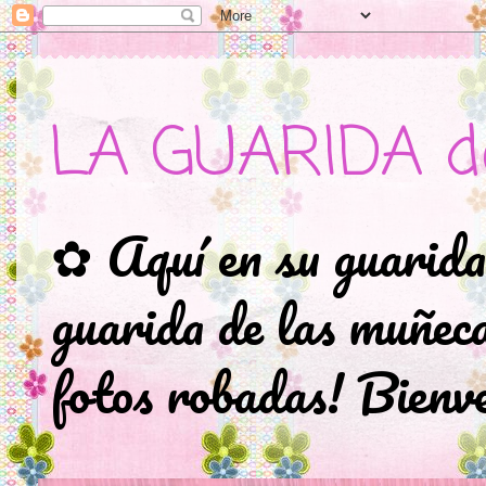
LA GUARIDA d
✿ Aquí en su guarida
guarida de las muñec
fotos robadas! Bienve