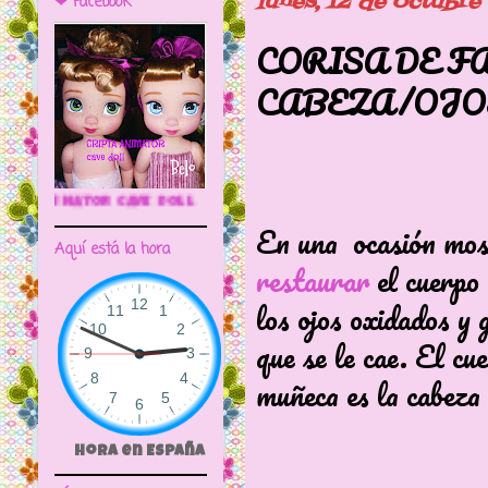
lunes, 12 de octubr
❤ Facebook
CORISA DE 
CABEZA/OJOS
🌼CRIPTA ANIMATOR CAVE DOLL
En una ocasión mo
Aquí está la hora
restaurar
el cuerpo
los ojos oxidados y 
que se le cae. El cue
muñeca es la cabeza 
Hora en España