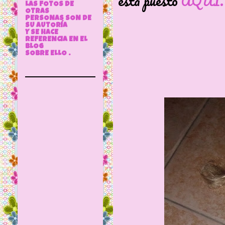
está puesto
AQUÍ.
LAS FOTOS DE
OTRAS
PERSONAS SON DE
SU AUTORÍA
Y SE HACE
REFERENCIA EN EL
BLOG
SOBRE ELLO .