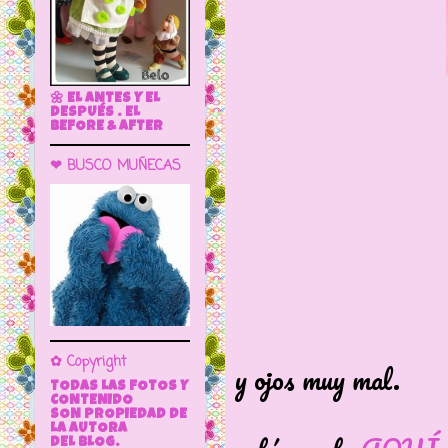
🌼 EL ANTES Y EL
DESPUÉS . EL
BEFORE & AFTER
❤ BUSCO MUÑECAS
Así llegó
✿ Copyright
y ojos muy mal.
TODAS LAS FOTOS Y
Los ojos
CONTENIDO
SON PROPIEDAD DE
LA AUTORA
DEL BLOG.