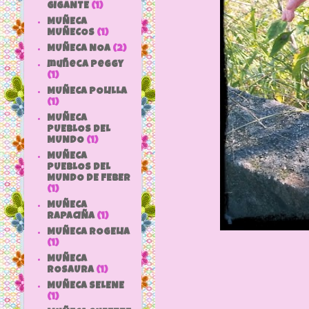
GIGANTE
(1)
MUÑECA
MUÑECOS
(1)
MUÑECA NOA
(2)
muñeca peggy
(1)
MUÑECA POLILLA
(1)
MUÑECA
PUEBLOS DEL
MUNDO
(1)
MUÑECA
PUEBLOS DEL
MUNDO DE FEBER
(1)
MUÑECA
RAPACIÑA
(1)
MUÑECA ROGELIA
(1)
MUÑECA
ROSAURA
(1)
MUÑECA SELENE
(1)