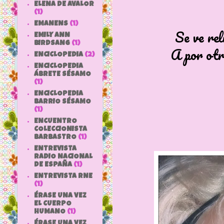
ELENA DE AVALOR
(1)
EMANENS
(1)
Se ve rel
EMILY ANN
BIRDSANG
(1)
A por otr
ENCICLOPEDIA
(2)
ENCICLOPEDIA
ÁBRETE SÉSAMO
(1)
ENCICLOPEDIA
BARRIO SÉSAMO
(1)
ENCUENTRO
COLECCIONISTA
BARBASTRO
(1)
ENTREVISTA
RADIO NACIONAL
DE ESPAÑA
(1)
ENTREVISTA RNE
(1)
ÉRASE UNA VEZ
EL CUERPO
HUMANO
(1)
ÉRASE UNA VEZ