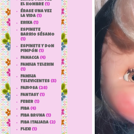
EL HOMBRE
(1)
ÉRASE UNA VEZ
LA VIDA
(1)
ERIKA
(1)
ESPINETE
BARRIO SÉSAMO
(1)
ESPINETE Y DON
PIMPÓN
(1)
FAMACCA
(4)
FAMILIA TELERIN
(1)
FAMILIA
TELEVICENTES
(5)
Famosa
(28)
FANTASY
(1)
FEBER
(1)
FIBA
(4)
FIBA BRUNA
(1)
fiba italiana
(2)
FLEXI
(1)