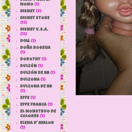
NOMO
(1)
DISNEY
(3)
DISNEY STORE
(11)
DISNEY U.S.A.
(11)
doll
(1)
DOÑA ROGELIA
(1)
DOROTHY
(1)
DULZÓN
(1)
DULZÓN DE BB
(1)
DULZONA
(1)
DULZONA DE BB
(1)
EFFE
(1)
EFFE FRANCA
(1)
EL MONSTRUO DE
COLORES
(1)
ELENA D' AVALOR
(1)