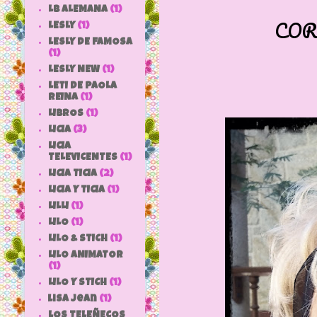
LB ALEMANA
(1)
COR
LESLY
(1)
LESLY DE FAMOSA
(1)
LESLY NEW
(1)
LETI DE PAOLA
REINA
(1)
LIBROS
(1)
LICIA
(3)
LICIA
TELEVICENTES
(1)
LICIA TICIA
(2)
LICIA Y TICIA
(1)
LILLI
(1)
LILO
(1)
LILO & STICH
(1)
LILO ANIMATOR
(1)
LILO Y STICH
(1)
lisa jean
(1)
LOS TELEÑECOS