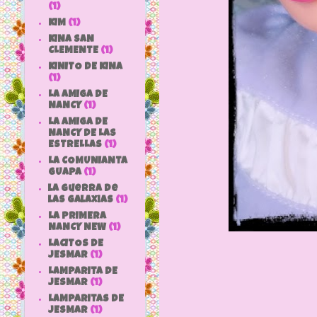
(1)
KIM
(1)
KINA SAN
CLEMENTE
(1)
KINITO DE KINA
(1)
LA AMIGA DE
NANCY
(1)
LA AMIGA DE
NANCY DE LAS
ESTRELLAS
(1)
LA COMUNIANTA
GUAPA
(1)
la guerra de
las galaxias
(1)
LA PRIMERA
NANCY NEW
(1)
LACITOS DE
JESMAR
(1)
LAMPARITA DE
JESMAR
(1)
LAMPARITAS DE
JESMAR
(1)