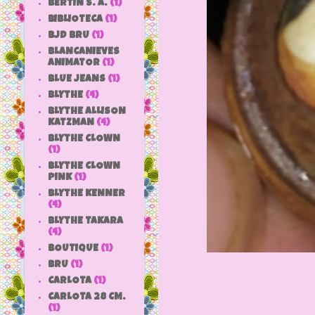
BERTIN S. A.
(1)
BIBLIOTECA
(1)
BJD BRU
(1)
BLANCANIEVES
ANIMATOR
(1)
BLUE JEANS
(1)
BLYTHE
(4)
BLYTHE ALLISON
KATZMAN
(4)
BLYTHE CLOWN
(1)
BLYTHE CLOWN
PINK
(1)
BLYTHE KENNER
(4)
BLYTHE TAKARA
(4)
BOUTIQUE
(1)
BRU
(1)
CARLOTA
(1)
CARLOTA 28 CM.
(1)