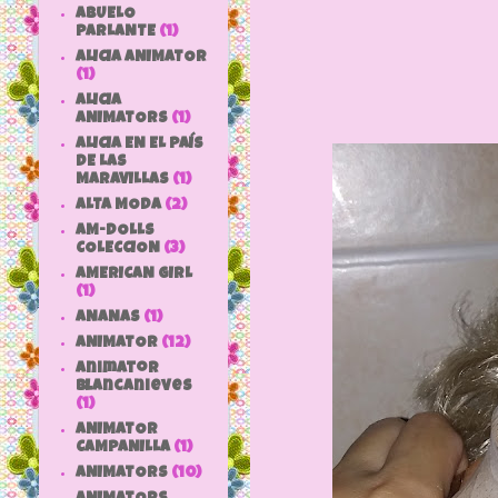
ABUELO
PARLANTE
(1)
ALICIA ANIMATOR
(1)
ALICIA
ANIMATORS
(1)
ALICIA EN EL PAÍS
DE LAS
MARAVILLAS
(1)
ALTA MODA
(2)
AM-DOLLS
COLECCION
(3)
AMERICAN GIRL
(1)
ANANAS
(1)
ANIMATOR
(12)
animator
blancanieves
(1)
ANIMATOR
CAMPANILLA
(1)
ANIMATORS
(10)