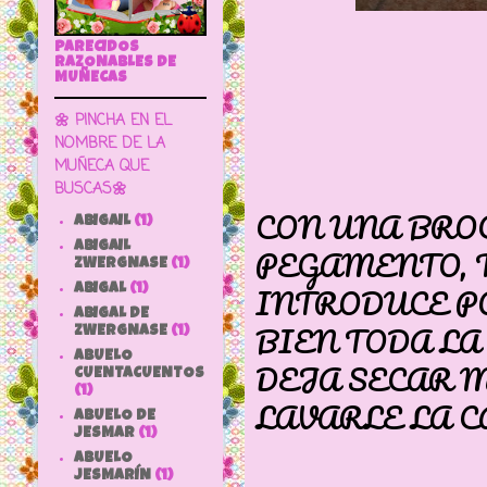
PARECIDOS
RAZONABLES DE
MUÑECAS
🌼 PINCHA EN EL
NOMBRE DE LA
MUÑECA QUE
BUSCAS🌼
CON UNA BRO
ABIGAIL
(1)
ABIGAIL
PEGAMENTO, T
ZWERGNASE
(1)
INTRODUCE PO
ABIGAL
(1)
ABIGAL DE
BIEN TODA LA
ZWERGNASE
(1)
ABUELO
DEJA SECAR 
CUENTACUENTOS
(1)
LAVARLE LA CABE
ABUELO DE
JESMAR
(1)
ABUELO
JESMARÍN
(1)