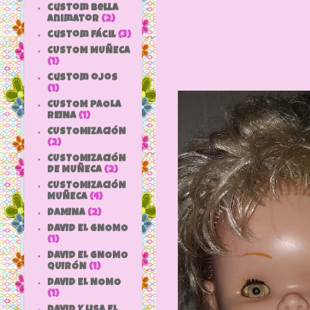
custom bella
animator
(2)
custom fácil
(3)
CUSTOM MUÑECA
(1)
custom ojos
(1)
CUSTOM PAOLA
REINA
(1)
CUSTOMIZACIÓN
(2)
CUSTOMIZACIÓN
DE MUÑECA
(2)
CUSTOMIZACIÓN
MUÑECA
(4)
DAMINA
(2)
DAVID EL GNOMO
(1)
DAVID EL GNOMO
QUIRÓN
(1)
DAVID EL NOMO
(1)
DAVID Y LISA EL