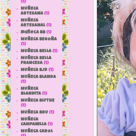
(1)
MUÑECA
ARTESANA
(1)
MUÑECA
ARTESANAL
(1)
muñeca bb
(1)
MUÑECA BEGOÑA
(1)
MUÑECA BELLA
(1)
MUÑECA BELLA
FRANCESA
(1)
MUÑECA BJD
(1)
MUÑECA BLANDA
(1)
MUÑECA
BLANDITA
(1)
MUÑECA BLYTHE
(1)
MUÑECA BRU
(1)
MUÑECA
CAMPANILLA
(1)
MUÑECA CAROL