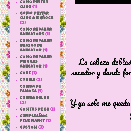
COMO PINTAR
OJOS
(1)
como pintar
ojos a muñeca
(2)
COMO REPARAR
ANIMATORS
(1)
COMO REPARAR
BRAZOS DE
ANIMATOR
(1)
COMO REPARAR
La cabeza doblad
PIERNAS
ANIMATOR
(1)
secador y dando for
CORE
(1)
Corisa
(2)
CORISA DE
FAMOSA
(1)
CORISA DEL 68
Y ya solo me queda 
(2)
COSITAS DE bb
(1)
CUMPLEAÑOS
FELIZ NANCY
(1)
CUSTOM
(3)