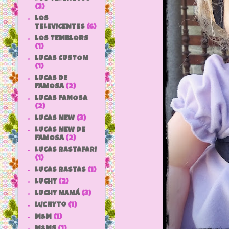
(3)
LOS
TELEVICENTES
(6)
LOS TEMBLORS
(1)
LUCAS CUSTOM
(1)
LUCAS DE
FAMOSA
(2)
LUCAS FAMOSA
(2)
LUCAS NEW
(3)
LUCAS NEW DE
FAMOSA
(2)
LUCAS RASTAFARI
(1)
LUCAS RASTAS
(1)
LUCHY
(2)
LUCHY MAMÁ
(3)
luchyto
(1)
M&M
(1)
M&MS
(1)