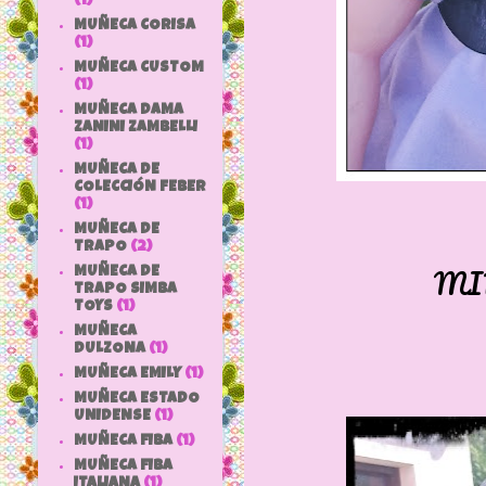
(1)
MUÑECA CORISA
(1)
MUÑECA CUSTOM
(1)
MUÑECA DAMA
ZANINI ZAMBELLI
(1)
MUÑECA DE
COLECCIÓN FEBER
(1)
MUÑECA DE
TRAPO
(2)
MI
MUÑECA DE
TRAPO SIMBA
TOYS
(1)
MUÑECA
DULZONA
(1)
MUÑECA EMILY
(1)
MUÑECA ESTADO
UNIDENSE
(1)
MUÑECA FIBA
(1)
MUÑECA FIBA
ITALIANA
(1)