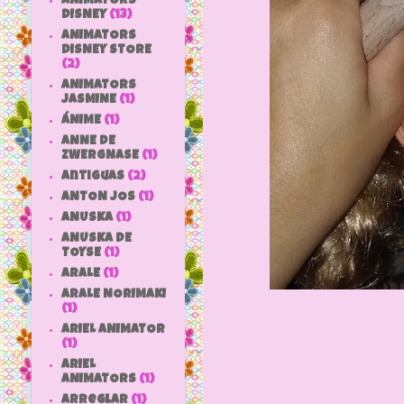
ANIMATORS
DISNEY
(13)
ANIMATORS
DISNEY STORE
(2)
ANIMATORS
JASMINE
(1)
ÁNIME
(1)
ANNE DE
ZWERGNASE
(1)
antiguas
(2)
ANTON JOS
(1)
ANUSKA
(1)
ANUSKA DE
TOYSE
(1)
ARALE
(1)
ARALE NORIMAKI
(1)
ARIEL ANIMATOR
(1)
ARIEL
ANIMATORS
(1)
arreglar
(1)