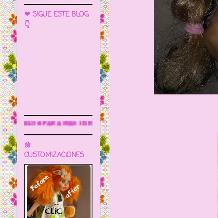
❤ SIGUE ESTE BLOG
👇
s información
🌼
CUSTOMIZACIONES