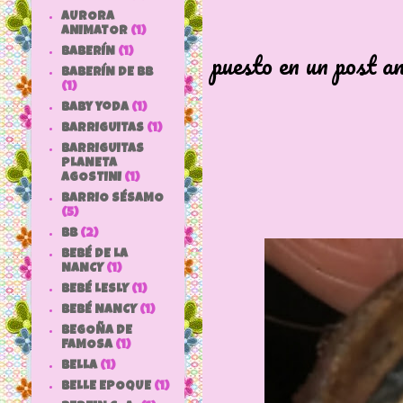
AURORA
Los ojos s
ANIMATOR
(1)
puesto en un post an
BABERÍN
(1)
BABERÍN DE BB
(1)
baby yoda
(1)
BARRIGUITAS
(1)
BARRIGUITAS
PLANETA
AGOSTINI
(1)
BARRIO SÉSAMO
(5)
bb
(2)
BEBÉ DE LA
NANCY
(1)
BEBÉ LESLY
(1)
BEBÉ NANCY
(1)
BEGOÑA DE
FAMOSA
(1)
BELLA
(1)
BELLE EPOQUE
(1)