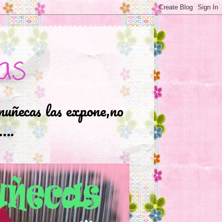
as
muñecas las expone,no
.….