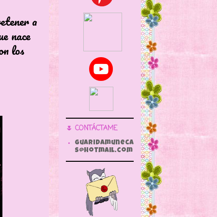
retener a
ue nace
on los
🌷 CONTÁCTAME
guaridamuneca
s@hotmail.com