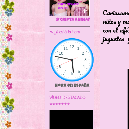
Curiosame
niños y m
🌼CRIPTA ANIMATOR CAVE DOLL
con el af
Aquí está la hora
juguetes 
Hora en España
VÍDEO DESTACADO
⭐⭐⭐⭐⭐⭐⭐