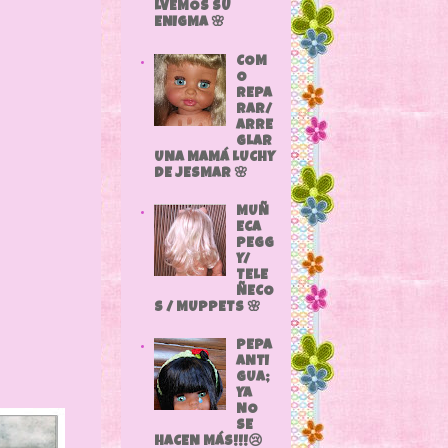
LVEMOS SU
ENIGMA 🌸
COM
O
REPA
RAR/
ARRE
GLAR
UNA MAMÁ LUCHY
DE JESMAR 🌸
MUÑ
ECA
PEGG
Y/
TELE
nda.
ÑECO
S / MUPPETS 🌸
PEPA
ANTI
GUA;
YA
NO
SE
HACEN MÁS!!!😢