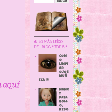
🌼 LO MÁS LEÍDO
DEL BLOG * TOP 5 *
COM
O
LIMPI
AR
OJOS
MUÑ
ECA 🌸
N AQUÍ
NANC
Y
PATA
BOLL
O,
RESO