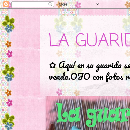
LA GUARI
✿ Aquí en su guarida s
vende.OJO con fotos ro