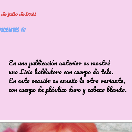
de julio de 2021
VICENTES 🌸
publicación anterior os mostré
ia habladora con cuerpo de tela.
 ocasión os enseño la otra variante,
erpo de plástico duro y cabeza bla