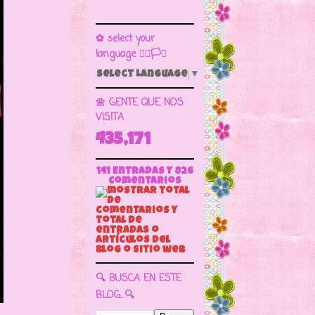
✿ select your
language 🏳️‍🌈🏳️🏁
Select Language
▼
🌼 GENTE QUE NOS
VISITA
435,171
141 Entradas y
826
Comentarios
🔍 BUSCA EN ESTE
BLOG...🔍