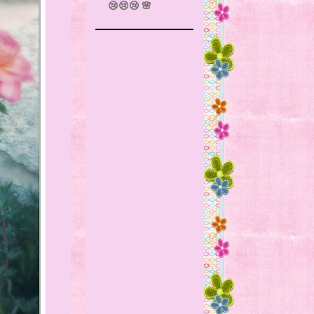
😢😢😢 🌸