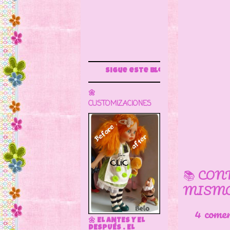
Sigue este blog para más información
🌼
CUSTOMIZACIONES
📚 CON
MISMO
4 come
🌼 EL ANTES Y EL
DESPUÉS . EL