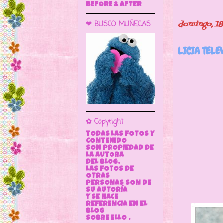
BEFORE & AFTER
❤ BUSCO MUÑECAS
domingo, 18 
LICIA TELE
En una 
una Lic
✿ Copyright
En esta
TODAS LAS FOTOS Y
CONTENIDO
con cu
SON PROPIEDAD DE
LA AUTORA
DEL BLOG.
LAS FOTOS DE
OTRAS
PERSONAS SON DE
SU AUTORÍA
Y SE HACE
REFERENCIA EN EL
BLOG
SOBRE ELLO .