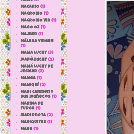
MACARIO
(1)
MACROBIO
(1)
MACROBIO VIR
(1)
MAGO OZ
(1)
MAJBER
(1)
MÁLAGA VIRGEN
(1)
MAMA LUCHY
(3)
mamà luchy
(2)
MAMÁ LUCHY DE
JESMAR
(3)
MANGA
(1)
MANIQUÍ
(2)
Mari Carmen y
sus muñecos
(1)
MARINA DE
FURGA
(1)
marioneta
(2)
MARIQUITAS
(1)
MARS
(1)