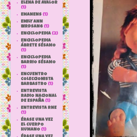
ELENA DE AVALOR
(1)
EMANENS
(1)
EMILY ANN
BIRDSANG
(1)
ENCICLOPEDIA
(2)
ENCICLOPEDIA
ÁBRETE SÉSAMO
(1)
ENCICLOPEDIA
BARRIO SÉSAMO
(1)
ENCUENTRO
COLECCIONISTA
BARBASTRO
(1)
ENTREVISTA
RADIO NACIONAL
DE ESPAÑA
(1)
ENTREVISTA RNE
(1)
ÉRASE UNA VEZ
EL CUERPO
HUMANO
(1)
ÉRASE UNA VEZ