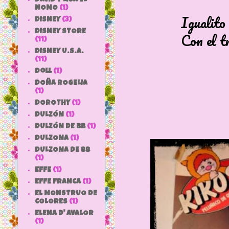
NOMO
(1)
Igualito que 
DISNEY
(3)
DISNEY STORE
Con el traje os
(11)
DISNEY U.S.A.
(11)
doll
(1)
DOÑA ROGELIA
(1)
DOROTHY
(1)
DULZÓN
(1)
DULZÓN DE BB
(1)
DULZONA
(1)
DULZONA DE BB
(1)
EFFE
(1)
EFFE FRANCA
(1)
EL MONSTRUO DE
COLORES
(1)
ELENA D' AVALOR
(1)