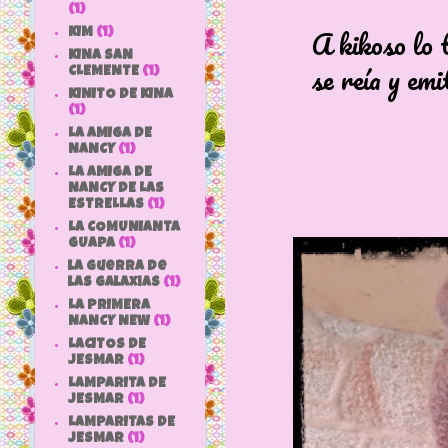
(1)
A kikoso lo tirab
KIM
(1)
KINA SAN
se reía y emitía 
CLEMENTE
(1)
KINITO DE KINA
(1)
LA AMIGA DE
NANCY
(1)
LA AMIGA DE
NANCY DE LAS
ESTRELLAS
(1)
LA COMUNIANTA
GUAPA
(1)
la guerra de
las galaxias
(1)
LA PRIMERA
NANCY NEW
(1)
LACITOS DE
JESMAR
(1)
LAMPARITA DE
JESMAR
(1)
LAMPARITAS DE
JESMAR
(1)