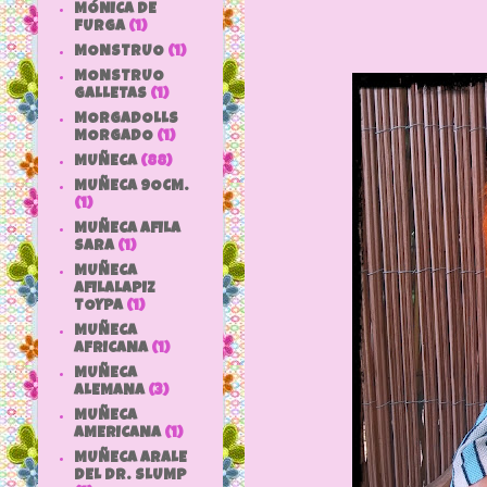
MÓNICA DE
FURGA
(1)
MONSTRUO
(1)
MONSTRUO
GALLETAS
(1)
MORGADOLLS
MORGADO
(1)
MUÑECA
(88)
MUÑECA 9OCM.
(1)
MUÑECA AFILA
SARA
(1)
MUÑECA
AFILALAPIZ
TOYPA
(1)
MUÑECA
AFRICANA
(1)
MUÑECA
ALEMANA
(3)
MUÑECA
AMERICANA
(1)
MUÑECA ARALE
DEL DR. SLUMP