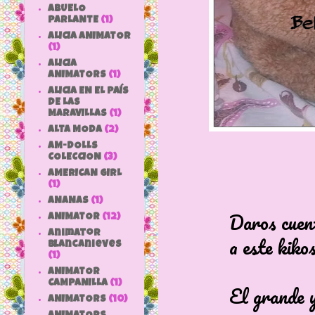
ABUELO
PARLANTE
(1)
ALICIA ANIMATOR
(1)
ALICIA
ANIMATORS
(1)
ALICIA EN EL PAÍS
DE LAS
MARAVILLAS
(1)
ALTA MODA
(2)
AM-DOLLS
COLECCION
(3)
AMERICAN GIRL
(1)
ANANAS
(1)
Daros cuenta de 
ANIMATOR
(12)
animator
a este kikoso le
blancanieves
(1)
ANIMATOR
CAMPANILLA
(1)
El grande y el p
ANIMATORS
(10)