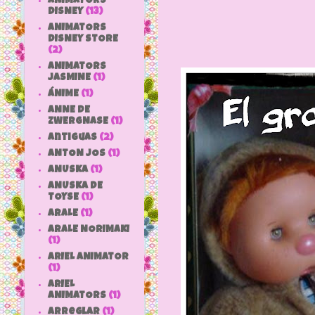
ANIMATORS
DISNEY
(13)
ANIMATORS
DISNEY STORE
(2)
ANIMATORS
JASMINE
(1)
ÁNIME
(1)
ANNE DE
ZWERGNASE
(1)
antiguas
(2)
ANTON JOS
(1)
ANUSKA
(1)
ANUSKA DE
TOYSE
(1)
ARALE
(1)
ARALE NORIMAKI
(1)
ARIEL ANIMATOR
(1)
ARIEL
ANIMATORS
(1)
arreglar
(1)