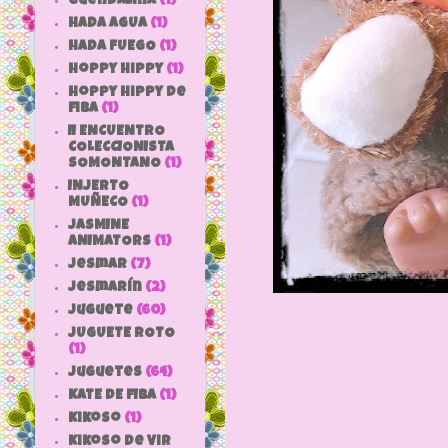
Guendalina
(1)
HADA AGUA
(1)
HADA FUEGO
(1)
hoppy hippy
(1)
hoppy hippy de
fiba
(1)
II ENCUENTRO
COLECCIONISTA
SOMONTANO
(1)
INJERTO
MUÑECO
(1)
JASMINE
ANIMATORS
(1)
jesmar
(7)
jesmarín
(2)
juguete
(60)
JUGUETE ROTO
(1)
Juguetes
(64)
KATE DE FIBA
(1)
Kikoso
(1)
Kikoso de Vir