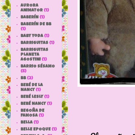
AURORA
ANIMATOR
(1)
BABERÍN
(1)
BABERÍN DE BB
(1)
baby yoda
(1)
BARRIGUITAS
(1)
BARRIGUITAS
PLANETA
AGOSTINI
(1)
BARRIO SÉSAMO
(5)
bb
(2)
BEBÉ DE LA
NANCY
(1)
BEBÉ LESLY
(1)
BEBÉ NANCY
(1)
BEGOÑA DE
FAMOSA
(1)
BELLA
(1)
BELLE EPOQUE
(1)