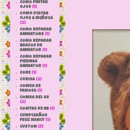
COMO PINTAR
OJOS
(1)
como pintar
ojos a muñeca
(2)
COMO REPARAR
ANIMATORS
(1)
COMO REPARAR
BRAZOS DE
ANIMATOR
(1)
COMO REPARAR
PIERNAS
ANIMATOR
(1)
CORE
(1)
Corisa
(2)
CORISA DE
FAMOSA
(1)
CORISA DEL 68
(2)
COSITAS DE bb
(1)
CUMPLEAÑOS
FELIZ NANCY
(1)
CUSTOM
(3)