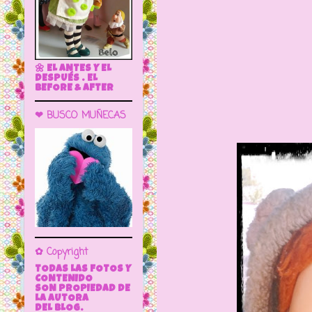
🌼 EL ANTES Y EL
DESPUÉS . EL
BEFORE & AFTER
❤ BUSCO MUÑECAS
✿ Copyright
TODAS LAS FOTOS Y
CONTENIDO
SON PROPIEDAD DE
LA AUTORA
DEL BLOG.