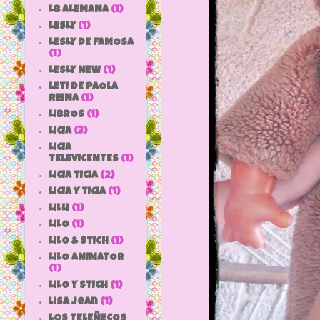
LB ALEMANA
(1)
LESLY
(1)
LESLY DE FAMOSA
(1)
LESLY NEW
(1)
LETI DE PAOLA
REINA
(1)
LIBROS
(1)
LICIA
(3)
LICIA
TELEVICENTES
(1)
LICIA TICIA
(2)
LICIA Y TICIA
(1)
LILLI
(1)
LILO
(1)
LILO & STICH
(1)
LILO ANIMATOR
(1)
LILO Y STICH
(1)
lisa jean
(1)
LOS TELEÑECOS