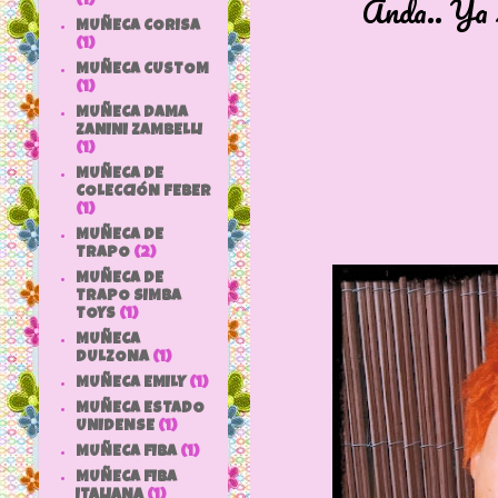
Anda.. Ya se sac
(1)
MUÑECA CORISA
(1)
MUÑECA CUSTOM
(1)
MUÑECA DAMA
ZANINI ZAMBELLI
(1)
MUÑECA DE
COLECCIÓN FEBER
(1)
MUÑECA DE
TRAPO
(2)
MUÑECA DE
TRAPO SIMBA
TOYS
(1)
MUÑECA
DULZONA
(1)
MUÑECA EMILY
(1)
MUÑECA ESTADO
UNIDENSE
(1)
MUÑECA FIBA
(1)
MUÑECA FIBA
ITALIANA
(1)