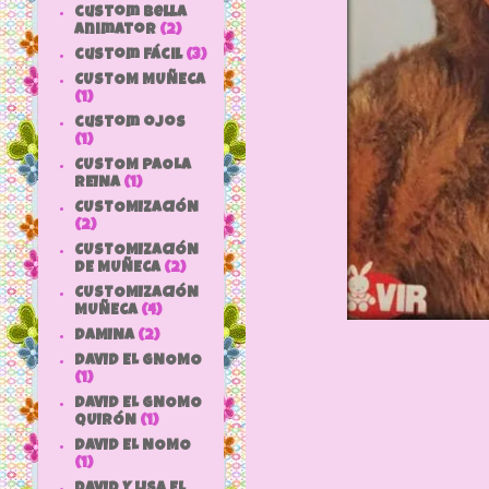
custom bella
animator
(2)
custom fácil
(3)
CUSTOM MUÑECA
(1)
custom ojos
(1)
CUSTOM PAOLA
REINA
(1)
CUSTOMIZACIÓN
(2)
CUSTOMIZACIÓN
DE MUÑECA
(2)
CUSTOMIZACIÓN
MUÑECA
(4)
DAMINA
(2)
DAVID EL GNOMO
(1)
DAVID EL GNOMO
QUIRÓN
(1)
DAVID EL NOMO
(1)
DAVID Y LISA EL