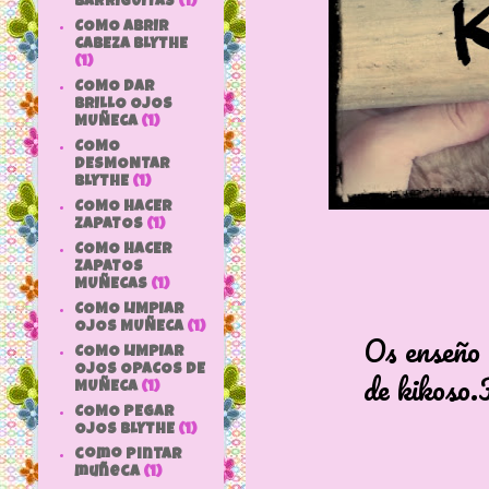
BARRIGUITAS
(1)
COMO ABRIR
CABEZA BLYTHE
(1)
COMO DAR
BRILLO OJOS
MUÑECA
(1)
COMO
DESMONTAR
BLYTHE
(1)
COMO HACER
ZAPATOS
(1)
COMO HACER
ZAPATOS
MUÑECAS
(1)
COMO LIMPIAR
OJOS MUÑECA
(1)
Os enseño el ca
COMO LIMPIAR
OJOS OPACOS DE
de kikoso.Fot
MUÑECA
(1)
COMO PEGAR
OJOS BLYTHE
(1)
como pintar
muñeca
(1)