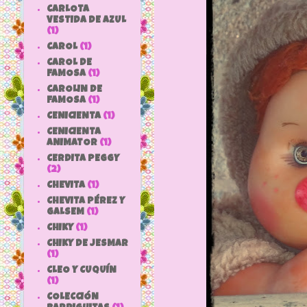
CARLOTA
VESTIDA DE AZUL
(1)
CAROL
(1)
CAROL DE
FAMOSA
(1)
CAROLIN DE
FAMOSA
(1)
CENICIENTA
(1)
CENICIENTA
ANIMATOR
(1)
CERDITA PEGGY
(2)
CHEVITA
(1)
CHEVITA PÉREZ Y
GALSEM
(1)
CHIKY
(1)
CHIKY DE JESMAR
(1)
CLEO Y CUQUÍN
(1)
COLECCIÓN