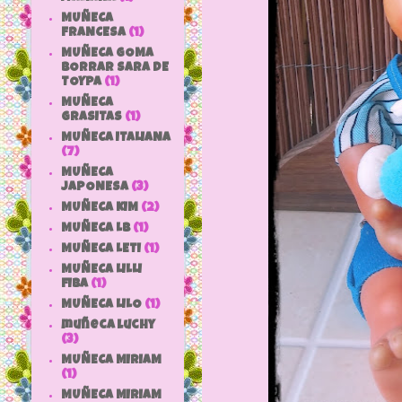
MUÑECA
FRANCESA
(1)
MUÑECA GOMA
BORRAR SARA DE
TOYPA
(1)
MUÑECA
GRASITAS
(1)
MUÑECA ITALIANA
(7)
MUÑECA
JAPONESA
(3)
MUÑECA KIM
(2)
MUÑECA LB
(1)
MUÑECA LETI
(1)
MUÑECA LILLI
FIBA
(1)
MUÑECA LILO
(1)
muñeca luchy
(3)
MUÑECA MIRIAM
(1)
MUÑECA MIRIAM