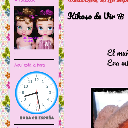
miércoles, 16 de se
❤ Facebook
Kikoso de Vir 🌸
El muñeco kik
🌼CRIPTA ANIMATOR CAVE DOLL
Era mitad niñ
Aquí está la hora
Hora en España