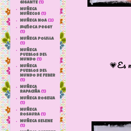
GIGANTE
(1)
MUÑECA
MUÑECOS
(1)
MUÑECA NOA
(2)
muñeca peggy
(1)
MUÑECA POLILLA
(1)
MUÑECA
PUEBLOS DEL
MUNDO
(1)
💗Es muy cari
MUÑECA
PUEBLOS DEL
MUNDO DE FEBER
(1)
MUÑECA
RAPACIÑA
(1)
MUÑECA ROGELIA
(1)
MUÑECA
ROSAURA
(1)
MUÑECA SELENE
(1)