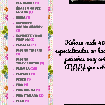
EL HOMBRE
(1)
ÉRASE UNA VEZ
LA VIDA
(1)
ERIKA
(1)
ESPINETE
BARRIO SÉSAMO
(1)
ESPINETE Y DON
Kikoso mide 48 cm
PIMPÓN
(1)
FAMACCA
(4)
especializados en ha
FAMILIA TELERIN
(1)
peluches muy origi
FAMILIA
AYYY que achuch
TELEVICENTES
(5)
Famosa
(28)
FANTASY
(1)
FEBER
(1)
FIBA
(4)
FIBA BRUNA
(1)
fiba italiana
(2)
FLEXI
(1)