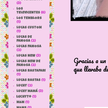
(3)
LOS
TELEVICENTES
(6)
LOS TEMBLORS
(1)
LUCAS CUSTOM
(1)
LUCAS DE
FAMOSA
(2)
LUCAS FAMOSA
(2)
LUCAS NEW
(3)
Gracias a un apa
LUCAS NEW DE
FAMOSA
(2)
que llevaba dentr
LUCAS RASTAFARI
(1)
LUCAS RASTAS
(1)
LUCHY
(2)
LUCHY MAMÁ
(3)
luchyto
(1)
M&M
(1)
M&MS
(1)