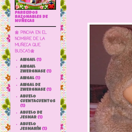
PARECIDOS
RAZONABLES DE
MUÑECAS
🌼 PINCHA EN EL
NOMBRE DE LA
MUÑECA QUE
BUSCAS🌼
ABIGAIL
(1)
ABIGAIL
ZWERGNASE
(1)
ABIGAL
(1)
ABIGAL DE
ZWERGNASE
(1)
ABUELO
CUENTACUENTOS
(1)
ABUELO DE
JESMAR
(1)
ABUELO
JESMARÍN
(1)