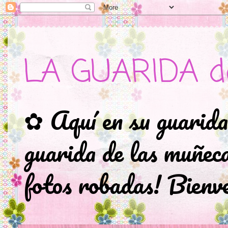
LA GUARIDA d
✿ Aquí en su guarida
guarida de las muñec
fotos robadas! Bienve