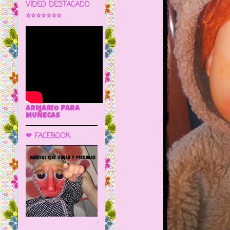
VÍDEO DESTACADO
⭐⭐⭐⭐⭐⭐⭐
ARMARIO PARA
MUÑECAS
❤ FACEBOOK
🌼 LA CUEVA DE LAS MUÑECAS