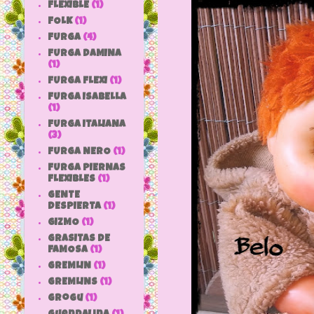
FLEXIBLE
(1)
FOLK
(1)
FURGA
(4)
FURGA DAMINA
(1)
FURGA FLEXI
(1)
FURGA ISABELLA
(1)
FURGA ITALIANA
(3)
FURGA NERO
(1)
FURGA PIERNAS
FLEXIBLES
(1)
GENTE
DESPIERTA
(1)
GIZMO
(1)
GRASITAS DE
FAMOSA
(1)
GREMLIN
(1)
GREMLINS
(1)
grogu
(1)