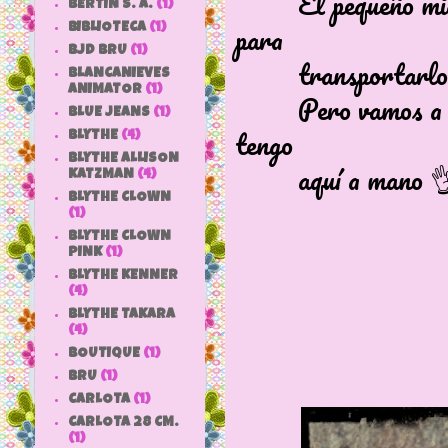
El pequeño mide u
BERTIN S. A.
(1)
para
BIBLIOTECA
(1)
BJD BRU
(1)
transportarlo
BLANCANIEVES
ANIMATOR
(1)
Pero vamos a ocup
BLUE JEANS
(1)
tengo
BLYTHE
(4)
BLYTHE ALLISON
aquí a mano 
KATZMAN
(4)
BLYTHE CLOWN
(1)
BLYTHE CLOWN
PINK
(1)
BLYTHE KENNER
(4)
BLYTHE TAKARA
(4)
BOUTIQUE
(1)
BRU
(1)
CARLOTA
(1)
CARLOTA 28 CM.
(1)