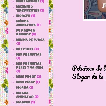
MARY MERCHE
(1)
MAXIMINO
TELEVICENTES
(1)
mencyn
(1)
MÉRIDA
ANIMATORS
(1)
mi primer
repaint
(4)
MIMMA DE FURGA
(1)
mis piggy
(2)
MIS PRENDITAS
(1)
MIS PRENDITAS
Peluñeco de lujo
PÉREZ Y GALSEM
(1)
Slogan de la fábr
MISS PEGGY
(2)
MISS PIGGY
(1)
MOANA
(1)
MOANA
ANIMATOR
(1)
MOGWAI
(1)