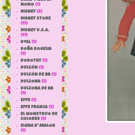
NOMO
(1)
DISNEY
(3)
DISNEY STORE
(11)
DISNEY U.S.A.
(11)
doll
(1)
DOÑA ROGELIA
(1)
DOROTHY
(1)
DULZÓN
(1)
DULZÓN DE BB
(1)
DULZONA
(1)
DULZONA DE BB
(1)
EFFE
(1)
EFFE FRANCA
(1)
EL MONSTRUO DE
COLORES
(1)
ELENA D' AVALOR
(1)