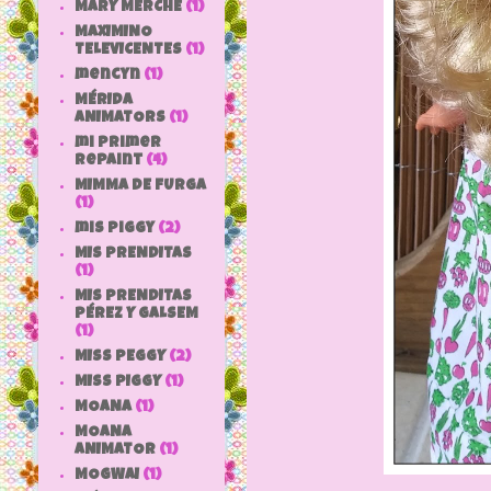
MARY MERCHE
(1)
MAXIMINO
TELEVICENTES
(1)
mencyn
(1)
MÉRIDA
ANIMATORS
(1)
mi primer
repaint
(4)
MIMMA DE FURGA
(1)
mis piggy
(2)
MIS PRENDITAS
(1)
MIS PRENDITAS
PÉREZ Y GALSEM
(1)
MISS PEGGY
(2)
MISS PIGGY
(1)
MOANA
(1)
MOANA
ANIMATOR
(1)
MOGWAI
(1)