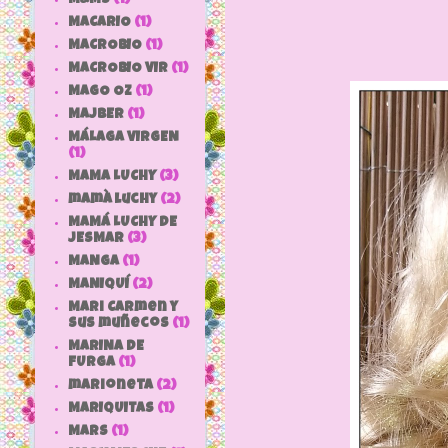
MACARIO
(1)
MACROBIO
(1)
MACROBIO VIR
(1)
MAGO OZ
(1)
MAJBER
(1)
MÁLAGA VIRGEN
(1)
MAMA LUCHY
(3)
mamà luchy
(2)
MAMÁ LUCHY DE
JESMAR
(3)
MANGA
(1)
MANIQUÍ
(2)
Mari Carmen y
sus muñecos
(1)
MARINA DE
FURGA
(1)
marioneta
(2)
MARIQUITAS
(1)
MARS
(1)