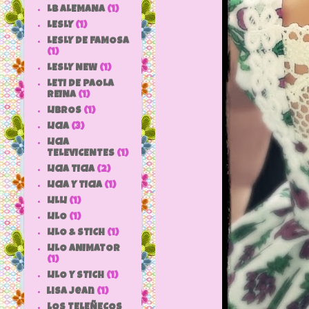
LB ALEMANA
(1)
LESLY
(1)
LESLY DE FAMOSA
(1)
LESLY NEW
(1)
LETI DE PAOLA
REINA
(1)
LIBROS
(1)
LICIA
(3)
LICIA
TELEVICENTES
(1)
LICIA TICIA
(2)
LICIA Y TICIA
(1)
LILLI
(1)
LILO
(1)
LILO & STICH
(1)
LILO ANIMATOR
(1)
LILO Y STICH
(1)
lisa jean
(1)
LOS TELEÑECOS