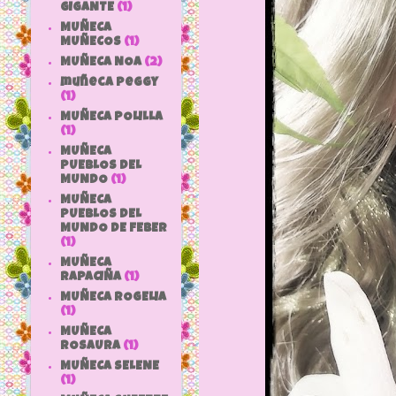
GIGANTE
(1)
MUÑECA
MUÑECOS
(1)
MUÑECA NOA
(2)
muñeca peggy
(1)
MUÑECA POLILLA
(1)
MUÑECA
PUEBLOS DEL
MUNDO
(1)
MUÑECA
PUEBLOS DEL
MUNDO DE FEBER
(1)
MUÑECA
RAPACIÑA
(1)
MUÑECA ROGELIA
(1)
MUÑECA
ROSAURA
(1)
MUÑECA SELENE
(1)