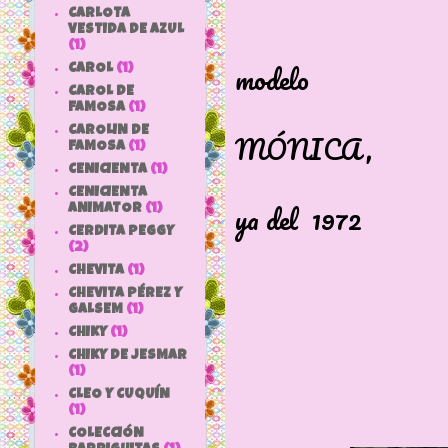
Aquì una e
CARLOTA
Esta muñeca
VESTIDA DE AZUL
(1)
modelo
CAROL
(1)
CAROL DE
que MI
FAMOSA
(1)
CAROLIN DE
MÓNICA,
FAMOSA
(1)
pero más act
CENICIENTA
(1)
CENICIENTA
ya del 1972
ANIMATOR
(1)
CERDITA PEGGY
Se llama
(2)
CHEVITA
(1)
Foto 
CHEVITA PÉREZ Y
GALSEM
(1)
CHIKY
(1)
CHIKY DE JESMAR
(1)
CLEO Y CUQUÍN
(1)
COLECCIÓN