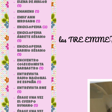
ELENA DE AVALOR
(1)
EMANENS
(1)
EMILY ANN
En la fo
BIRDSANG
(1)
una Mónica
ENCICLOPEDIA
(2)
ENCICLOPEDIA
las TRE EMME👇
ÁBRETE SÉSAMO
(1)
ENCICLOPEDIA
BARRIO SÉSAMO
foto 
(1)
ENCUENTRO
COLECCIONISTA
BARBASTRO
(1)
ENTREVISTA
RADIO NACIONAL
DE ESPAÑA
(1)
ENTREVISTA RNE
(1)
ÉRASE UNA VEZ
EL CUERPO
HUMANO
(1)
ÉRASE UNA VEZ