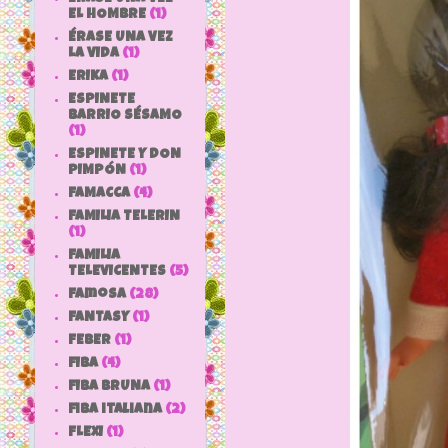
EL HOMBRE
(1)
ÉRASE UNA VEZ
LA VIDA
(1)
ERIKA
(1)
ESPINETE
BARRIO SÉSAMO
(1)
ESPINETE Y DON
PIMPÓN
(1)
FAMACCA
(4)
FAMILIA TELERIN
(1)
FAMILIA
TELEVICENTES
(5)
Famosa
(28)
FANTASY
(1)
FEBER
(1)
FIBA
(4)
FIBA BRUNA
(1)
fiba italiana
(2)
FLEXI
(1)