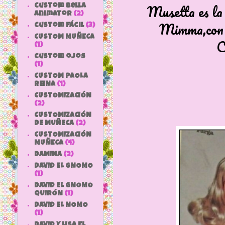
Musetta es la 
custom bella
animator
(2)
Mimma,con e
custom fácil
(3)
CUSTOM MUÑECA
C
(1)
custom ojos
(1)
CUSTOM PAOLA
REINA
(1)
CUSTOMIZACIÓN
(2)
CUSTOMIZACIÓN
DE MUÑECA
(2)
CUSTOMIZACIÓN
MUÑECA
(4)
DAMINA
(2)
DAVID EL GNOMO
(1)
DAVID EL GNOMO
QUIRÓN
(1)
DAVID EL NOMO
(1)
DAVID Y LISA EL