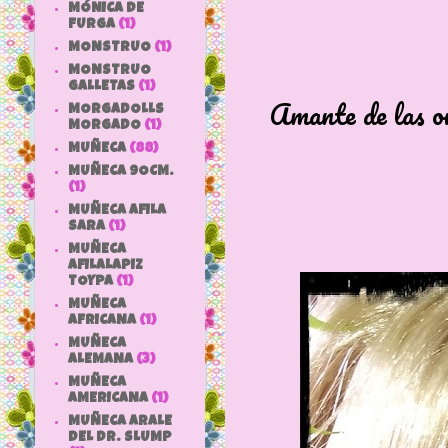
MÓNICA DE
FURGA
(1)
MONSTRUO
(1)
MONSTRUO
GALLETAS
(1)
Amante de las o
MORGADOLLS
MORGADO
(1)
MUÑECA
(88)
MUÑECA 9OCM.
(1)
MUÑECA AFILA
SARA
(1)
MUÑECA
AFILALAPIZ
TOYPA
(1)
MUÑECA
AFRICANA
(1)
MUÑECA
ALEMANA
(3)
MUÑECA
AMERICANA
(1)
MUÑECA ARALE
DEL DR. SLUMP