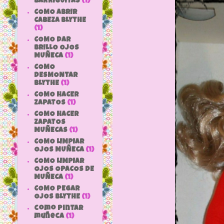
BARRIGUITAS
(1)
COMO ABRIR
CABEZA BLYTHE
(1)
COMO DAR
BRILLO OJOS
MUÑECA
(1)
COMO
DESMONTAR
BLYTHE
(1)
COMO HACER
ZAPATOS
(1)
COMO HACER
ZAPATOS
MUÑECAS
(1)
COMO LIMPIAR
OJOS MUÑECA
(1)
COMO LIMPIAR
OJOS OPACOS DE
MUÑECA
(1)
COMO PEGAR
OJOS BLYTHE
(1)
como pintar
muñeca
(1)