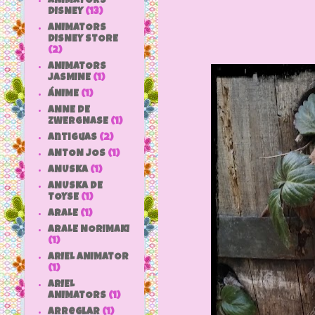
ANIMATORS
DISNEY
(13)
ANIMATORS
DISNEY STORE
(2)
ANIMATORS
JASMINE
(1)
ÁNIME
(1)
ANNE DE
ZWERGNASE
(1)
antiguas
(2)
ANTON JOS
(1)
ANUSKA
(1)
ANUSKA DE
TOYSE
(1)
ARALE
(1)
ARALE NORIMAKI
(1)
ARIEL ANIMATOR
(1)
ARIEL
ANIMATORS
(1)
arreglar
(1)