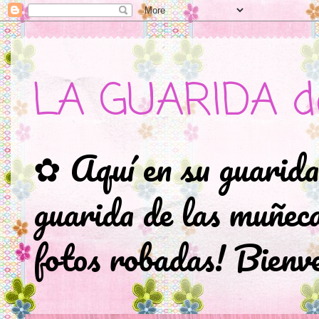
LA GUARIDA d
✿ Aquí en su guarida
guarida de las muñec
fotos robadas! Bienve